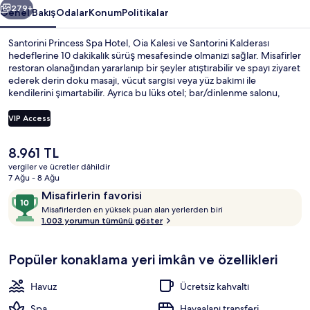
279+
Genel Bakış
Odalar
Konum
Politikalar
Santorini Princess Spa Hotel, Oia Kalesi ve Santorini Kalderası
hedeflerine 10 dakikalık sürüş mesafesinde olmanızı sağlar. Misafirler
restoran olanağından yararlanıp bir şeyler atıştırabilir ve spayı ziyaret
ederek derin doku masajı, vücut sargısı veya yüz bakımı ile
kendilerini şımartabilir. Ayrıca bu lüks otel; bar/dinlenme salonu,
jakuziler ve sauna imkânlarını da içerir. Misafirler yardıma hazır
personel ve konaklama yerinin genel durumu ile ilgili harika
VIP Access
yorumlarda bulunuyor.
Şu
8.961 TL
Sezonluk açık havuz
anki
vergiler ve ücretler dâhildir
fiyat
7 Ağu - 8 Ağu
8.961 TL
Yorumlar
10
Misafirlerin favorisi
M
üzerinden
Misafirlerden en yüksek puan alan yerlerden biri
i
1.003 yorumun tümünü göster
10,
s
Misafirlerin
a
favorisi
Popüler konaklama yeri imkân ve özellikleri
f
i
r
Havuz
Ücretsiz kahvaltı
l
e
Spa
Havaalanı transferi