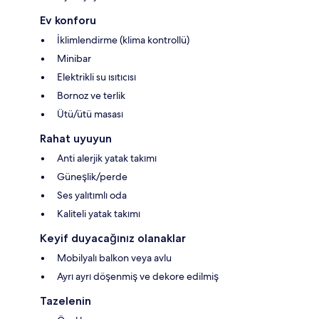
Ev konforu
İklimlendirme (klima kontrollü)
Minibar
Elektrikli su ısıtıcısı
Bornoz ve terlik
Ütü/ütü masası
Rahat uyuyun
Anti alerjik yatak takımı
Güneşlik/perde
Ses yalıtımlı oda
Kaliteli yatak takımı
Keyif duyacağınız olanaklar
Mobilyalı balkon veya avlu
Ayrı ayrı döşenmiş ve dekore edilmiş
Tazelenin