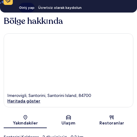
Giriş yap
Ücretsiz olarak kaydolun
Bölge hakkında
Imerovigli, Santorini, Santorini Island, 84700
Haritada göster
Harita
Yakındakiler
Ulaşım
Restoranlar
Santorini Kalderası
- 2 dk yürüyüş
- 0.2 km