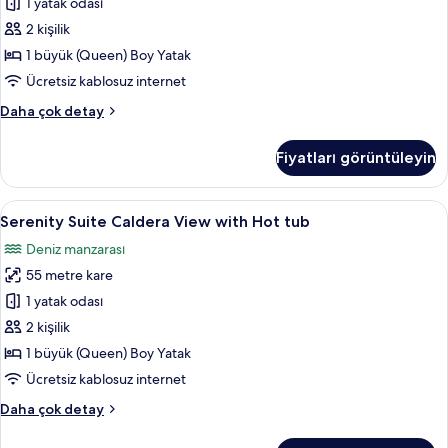
view
1 yatak odası
için
2 kişilik
tüm
1 büyük (Queen) Boy Yatak
fotoğrafları
Ücretsiz kablosuz internet
görün
Superior
Daha çok detay
room
with
Fiyatları görüntüleyin
caldera
view
hakkında
Serenity
Serenity Suite Caldera View with Hot t
22
daha
Serenity Suite Caldera View with Hot tub
Suite
fazla
Deniz manzarası
detay
Caldera
55 metre kare
View
with
1 yatak odası
Hot
2 kişilik
tub
1 büyük (Queen) Boy Yatak
için
Ücretsiz kablosuz internet
tüm
Serenity
Daha çok detay
fotoğrafları
Suite
görün
Caldera