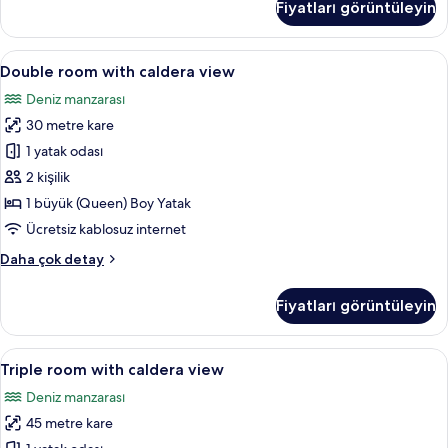
Fiyatları görüntüleyin
View
with
Hot
Double
Double room with caldera view | Kalite
27
tub
Double room with caldera view
room
hakkında
Deniz manzarası
daha
with
fazla
30 metre kare
caldera
detay
view
1 yatak odası
için
2 kişilik
tüm
1 büyük (Queen) Boy Yatak
fotoğrafları
Ücretsiz kablosuz internet
görün
Double
Daha çok detay
room
with
Fiyatları görüntüleyin
caldera
view
hakkında
Triple
Kaliteli yatak takımı, minibar, odada k
22
daha
Triple room with caldera view
room
fazla
Deniz manzarası
detay
with
45 metre kare
caldera