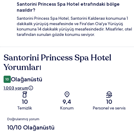
Santorini Princess Spa Hotel etrafındaki bölge
nasıldır?
Santorini Princess Spa Hotel, Santorini Kalderası konumuna 1
dakikalık yürüyüş mesafesinde ve Fira'dan Oia'ya Yürüyüş
konumuna 14 dakikalık yürüyüş mesafesindedir. Misafirler, otel
tarafından sunulan gözde konumu seviyor.
Santorini Princess Spa Hotel
Yorumlar
Yorumları
Olağanüstü
10
1.003 yorum
10
9,4
10
Temizlik
Konum
Personel ve servis
Yorumlar
Doğrulanmış yorum
10/10 Olağanüstü