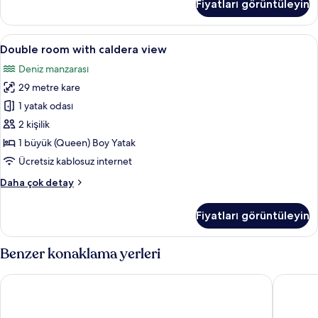
Fiyatları görüntüleyin
fotoğrafları
with
hot
görün
tub
Double
Double room with caldera view | Plaj
8
and
Double room with caldera view
room
caldera
Deniz manzarası
view
with
hakkında
29 metre kare
caldera
daha
view
1 yatak odası
fazla
için
detay
2 kişilik
tüm
1 büyük (Queen) Boy Yatak
fotoğrafları
Ücretsiz kablosuz internet
görün
Double
Daha çok detay
room
with
Fiyatları görüntüleyin
caldera
view
hakkında
Benzer konaklama yerleri
daha
fazla
Cresanto Luxury Suites
Sophia L
detay