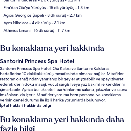
Fira'dan Oia'ya Yürüyüş
- 15 dk yürüyüş
- 1.3 km
Agios Georgios Şapeli
- 3 dk sürüş
- 2.7 km
Ayos Nikolaos
- 4 dk sürüş
- 3.1 km
Athinios Limanı
- 16 dk sürüş
- 11.7 km
Bu konaklama yeri hakkında
Santorini Princess Spa Hotel
Santorini Princess Spa Hotel, Oia Kalesi ve Santorini Kalderası
hedeflerine 10 dakikalık sürüş mesafesinde olmanızı sağlar. Misafirler
restoran olanağından yararlanıp bir şeyler atıştırabilir ve spayı ziyaret
ederek derin doku masajı, vücut sargısı veya yüz bakımı ile kendilerini
şımartabilir. Ayrıca bu lüks otel; bar/dinlenme salonu, jakuziler ve sauna
imkânlarını da içerir. Misafirler yardıma hazır personel ve konaklama
yerinin genel durumu ile ilgili harika yorumlarda bulunuyor.
İptal hakları hakkında bilgi
Bu konaklama yeri hakkında daha
fazla bilgi