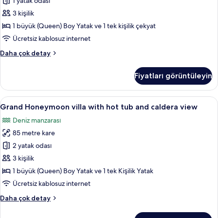
view
1 yatak odası
için
3 kişilik
tüm
1 büyük (Queen) Boy Yatak ve 1 tek kişilik çekyat
fotoğrafları
Ücretsiz kablosuz internet
görün
Triple
Daha çok detay
room
with
Fiyatları görüntüleyin
caldera
view
hakkında
Grand
Grand Honeymoon villa with hot tub a
18
daha
Grand Honeymoon villa with hot tub and caldera view
Honeymoon
fazla
Deniz manzarası
detay
villa
85 metre kare
with
hot
2 yatak odası
tub
3 kişilik
and
1 büyük (Queen) Boy Yatak ve 1 tek Kişilik Yatak
caldera
Ücretsiz kablosuz internet
view
Grand
Daha çok detay
için
Honeymoon
tüm
villa