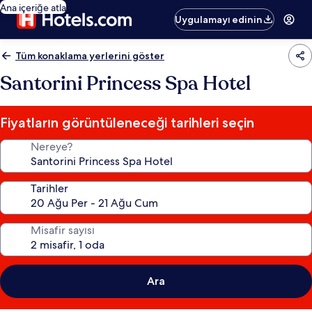
Ana içeriğe atla
Uygulamayı edinin
Tüm konaklama yerlerini göster
Santorini Princess Spa Hotel
Fiyatların görüntüleneceği tarihleri seçin
Nereye?
Tarihler
Misafir sayısı
Ara