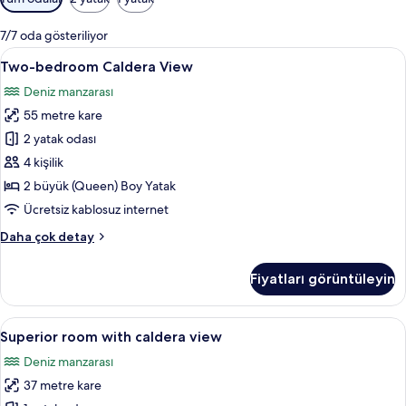
için
mevcut
7/7 oda gösteriliyor
filtreler
Two-
Two-bedroom Caldera View | Oturma oda
27
Two-bedroom Caldera View
bedroom
Deniz manzarası
Caldera
55 metre kare
View
için
2 yatak odası
tüm
4 kişilik
fotoğrafları
2 büyük (Queen) Boy Yatak
görün
Ücretsiz kablosuz internet
Two-
Daha çok detay
bedroom
Caldera
Fiyatları görüntüleyin
View
hakkında
daha
Superior
Kaliteli yatak takımı, minibar, odada k
9
fazla
Superior room with caldera view
room
detay
Deniz manzarası
with
37 metre kare
caldera