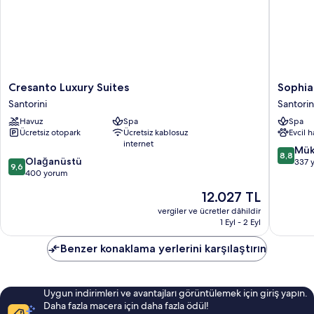
Cresanto
Sophia
Cresanto Luxury Suites
Sophia
Luxury
Luxury
Santorini
Santorin
Suites
Suites
Havuz
Spa
Spa
Santorini
Santorin
Ücretsiz otopark
Ücretsiz kablosuz
Evcil 
internet
10
Mük
8,8
10
Olağanüstü
üzerind
337 
9,6
üzerinden
400 yorum
8.8,
9.6,
Mükemm
Güncel
12.027 TL
Olağanüstü,
337
fiyat:
400
vergiler ve ücretler dâhildir
yorum
12.027 TL
1 Eyl - 2 Eyl
yorum
Benzer konaklama yerlerini karşılaştırın
Uygun indirimleri ve avantajları görüntülemek için giriş yapın.
Daha fazla macera için daha fazla ödül!