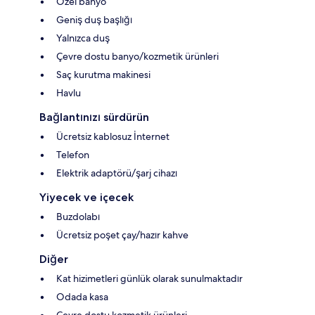
Özel banyo
Geniş duş başlığı
Yalnızca duş
Çevre dostu banyo/kozmetik ürünleri
Saç kurutma makinesi
Havlu
Bağlantınızı sürdürün
Ücretsiz kablosuz İnternet
Telefon
Elektrik adaptörü/şarj cihazı
Yiyecek ve içecek
Buzdolabı
Ücretsiz poşet çay/hazır kahve
Diğer
Kat hizimetleri günlük olarak sunulmaktadır
Odada kasa
Çevre dostu kozmetik ürünleri