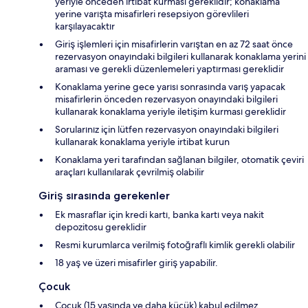
yeriyle önceden irtibat kurması gereklidir; konaklama
yerine varışta misafirleri resepsiyon görevlileri
karşılayacaktır
Giriş işlemleri için misafirlerin varıştan en az 72 saat önce
rezervasyon onayındaki bilgileri kullanarak konaklama yerini
araması ve gerekli düzenlemeleri yaptırması gereklidir
Konaklama yerine gece yarısı sonrasında varış yapacak
misafirlerin önceden rezervasyon onayındaki bilgileri
kullanarak konaklama yeriyle iletişim kurması gereklidir
Sorularınız için lütfen rezervasyon onayındaki bilgileri
kullanarak konaklama yeriyle irtibat kurun
Konaklama yeri tarafından sağlanan bilgiler, otomatik çeviri
araçları kullanılarak çevrilmiş olabilir
Giriş sırasında gerekenler
Ek masraflar için kredi kartı, banka kartı veya nakit
depozitosu gereklidir
Resmi kurumlarca verilmiş fotoğraflı kimlik gerekli olabilir
18 yaş ve üzeri misafirler giriş yapabilir.
Çocuk
Çocuk (15 yaşında ve daha küçük) kabul edilmez.