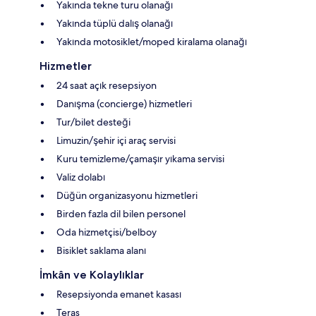
Yakında tekne turu olanağı
Yakında tüplü dalış olanağı
Yakında motosiklet/moped kiralama olanağı
Hizmetler
24 saat açık resepsiyon
Danışma (concierge) hizmetleri
Tur/bilet desteği
Limuzin/şehir içi araç servisi
Kuru temizleme/çamaşır yıkama servisi
Valiz dolabı
Düğün organizasyonu hizmetleri
Birden fazla dil bilen personel
Oda hizmetçisi/belboy
Bisiklet saklama alanı
İmkân ve Kolaylıklar
Resepsiyonda emanet kasası
Teras