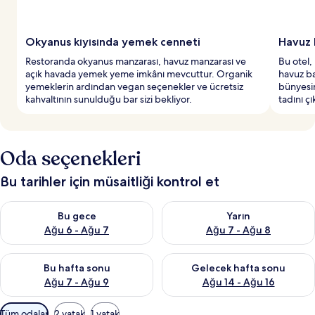
y
e
r
Okyanus kıyısında yemek cenneti
Havuz 
l
Restoranda okyanus manzarası, havuz manzarası ve
Bu otel,
e
açık havada yemek yeme imkânı mevcuttur. Organik
havuz ba
r
yemeklerin ardından vegan seçenekler ve ücretsiz
bünyesi
d
kahvaltının sunulduğu bar sizi bekliyor.
tadını çı
e
n
b
i
Oda seçenekleri
r
i
Bu tarihler için müsaitliği kontrol et
Bu gece için müsaitliği kontrol et Ağu 6 - Ağu 7
Yarın için müsaitliği kontrol e
Bu gece
Yarın
Ağu 6 - Ağu 7
Ağu 7 - Ağu 8
Bu hafta sonu için müsaitliği kontrol et Ağu 7 - Ağu 9
Önümüzdeki hafta sonu için müs
Bu hafta sonu
Gelecek hafta sonu
Ağu 7 - Ağu 9
Ağu 14 - Ağu 16
Odalar
Tüm odalar
2 yatak
1 yatak