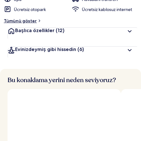
r
Ücretsiz otopark
Ücretsiz kablosuz internet
d
e
Tümünü göster
n
Başlıca özellikler
(12)
e
n
Evinizdeymiş gibi hissedin
(6)
y
ü
k
s
e
k
Bu konaklama yerini neden seviyoruz?
p
u
a
n
a
l
a
n