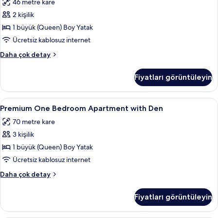
46 metre kare
Apartment
2 kişilik
için
tüm
1 büyük (Queen) Boy Yatak
fotoğrafları
Ücretsiz kablosuz internet
görün
One
Daha çok detay
Bedroom
Apartment
Fiyatları görüntüleyin
hakkında
daha
fazla
Premium
Ütü/ütü masası, ücretsiz kablosuz İnte
33
detay
Premium One Bedroom Apartment with Den
One
70 metre kare
Bedroom
3 kişilik
Apartment
with
1 büyük (Queen) Boy Yatak
Den
Ücretsiz kablosuz internet
için
Premium
Daha çok detay
tüm
One
fotoğrafları
Bedroom
Fiyatları görüntüleyin
Apartment
görün
with
Den