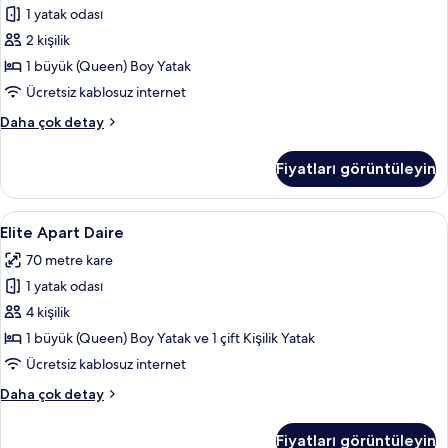
1 yatak odası
için
tüm
2 kişilik
fotoğrafları
1 büyük (Queen) Boy Yatak
görün
Ücretsiz kablosuz internet
Deluxe
Daha çok detay
Apart
Daire
Fiyatları görüntüleyin
hakkında
daha
fazla
Elite
Elite Apart Daire | Oturma alanı | Düz
6
detay
Elite Apart Daire
Apart
70 metre kare
Daire
1 yatak odası
için
tüm
4 kişilik
fotoğrafları
1 büyük (Queen) Boy Yatak ve 1 çift Kişilik Yatak
görün
Ücretsiz kablosuz internet
Elite
Daha çok detay
Apart
Daire
Fiyatları görüntüleyin
hakkında