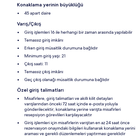
Konaklama yerinin büyüklüğü
45 apart daire
Varış/Çıkış
Giriş işlemleri 16 ile herhangi bir zaman arasında yapılabilir
Temassız giriş imkânı
Erken giriş müsaitlik durumuna bağlıdır
Minimum giriş yaşı: 21
Çıkış saati: 11
Temassız çıkış imkânı
Geç çıkış olanağı müsaitlik durumuna bağlıdır
Özel giriş talimatları
Misafirlere, giriş talimatları ve akıllı kilit detayları
varışlarından önceki 72 saat içinde e-posta yoluyla
gönderilecektir; konaklama yerine varışta misafirleri
resepsiyon görevlileri karşılayacaktır
Giriş işlemleri için misafirlerin varıştan en az 24 saat önce
rezervasyon onayındaki bilgileri kullanarak konaklama yerini
araması ve gerekli düzenlemeleri yaptırması gereklidir