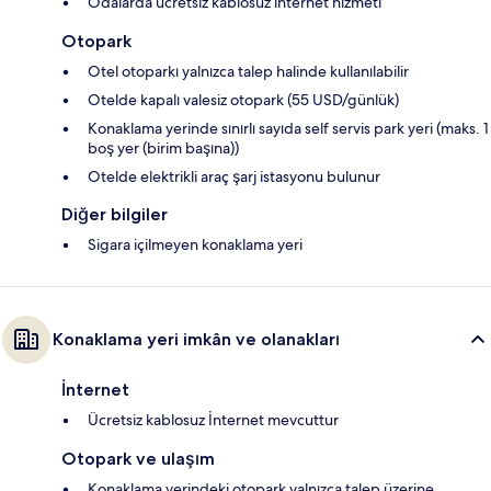
Odalarda ücretsiz kablosuz internet hizmeti
Otopark
Otel otoparkı yalnızca talep halinde kullanılabilir
Otelde kapalı valesiz otopark (55 USD/günlük)
Konaklama yerinde sınırlı sayıda self servis park yeri (maks. 1
boş yer (birim başına))
Otelde elektrikli araç şarj istasyonu bulunur
Diğer bilgiler
Sigara içilmeyen konaklama yeri
Konaklama yeri imkân ve olanakları
İnternet
Ücretsiz kablosuz İnternet mevcuttur
Otopark ve ulaşım
Konaklama yerindeki otopark yalnızca talep üzerine