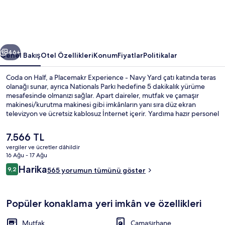
Experience
-
Navy
ceki
Sonraki
Yard
46+
Genel Bakış
Otel Özellikleri
Konum
Fiyatlar
Politikalar
için
Coda on Half, a Placemakr Experience - Navy Yard çatı katında teras
fotoğraf
olanağı sunar, ayrıca Nationals Parkı hedefine 5 dakikalık yürüme
mesafesinde olmanızı sağlar. Apart daireler, mutfak ve çamaşır
galerisi
makinesi/kurutma makinesi gibi imkânların yanı sıra düz ekran
televizyon ve ücretsiz kablosuz İnternet içerir. Yardıma hazır personel
ve konum misafirlerden tam not alıyor. Toplu taşıma yakındadır, Navy
Yard İstasyonu 5 dakikalık ve Waterfront İstasyonu 12 dakikalık
Şu
7.566 TL
yürüme mesafesinde bulunur.
anki
vergiler ve ücretler dâhildir
fiyat
16 Ağu - 17 Ağu
Lobi
7.566 TL
Yorumlar
Harika
9,2
565 yorumun tümünü göster
9,2/10
Popüler konaklama yeri imkân ve özellikleri
Mutfak
Çamaşırhane