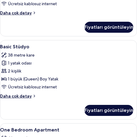
görün
Ücretsiz kablosuz internet
Superior
Daha çok detay
Apart
Daire
Fiyatları görüntüleyin
hakkında
daha
fazla
Basic
Basic Stüdyo | Ütü/ütü masası, ücretsiz
5
detay
Basic Stüdyo
Stüdyo
38 metre kare
için
1 yatak odası
tüm
fotoğrafları
2 kişilik
görün
1 büyük (Queen) Boy Yatak
Ücretsiz kablosuz internet
Basic
Daha çok detay
Stüdyo
hakkında
Fiyatları görüntüleyin
daha
fazla
detay
One
Ütü/ütü masası, ücretsiz kablosuz İnte
23
One Bedroom Apartment
Bedroom