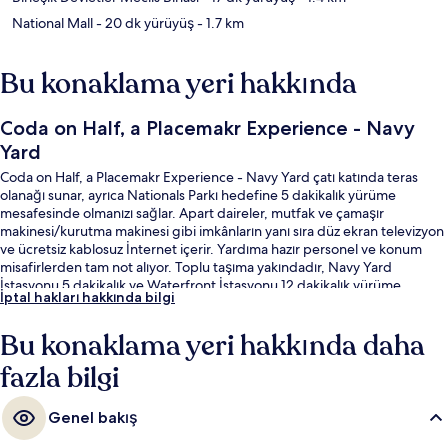
National Mall
- 20 dk yürüyüş
- 1.7 km
Bu konaklama yeri hakkında
Coda on Half, a Placemakr Experience - Navy
Yard
Coda on Half, a Placemakr Experience - Navy Yard çatı katında teras
olanağı sunar, ayrıca Nationals Parkı hedefine 5 dakikalık yürüme
mesafesinde olmanızı sağlar. Apart daireler, mutfak ve çamaşır
makinesi/kurutma makinesi gibi imkânların yanı sıra düz ekran televizyon
ve ücretsiz kablosuz İnternet içerir. Yardıma hazır personel ve konum
misafirlerden tam not alıyor. Toplu taşıma yakındadır, Navy Yard
İstasyonu 5 dakikalık ve Waterfront İstasyonu 12 dakikalık yürüme
İptal hakları hakkında bilgi
mesafesinde bulunur.
Bu konaklama yeri hakkında daha
fazla bilgi
Genel bakış