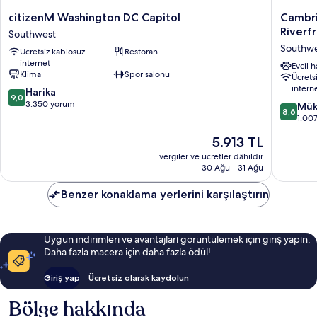
citizenM
Cambria
citizenM Washington DC Capitol
Cambri
Washington
Hotel
Riverf
Southwest
DC
Washing
Southw
Ücretsiz kablosuz
Restoran
Capitol
D.C.
internet
Southwest
Navy
Evcil 
Klima
Spor salonu
Ücrets
Yard
intern
10
Harika
Riverfro
9,0
üzerinden
3.350 yorum
Southwe
10
Mük
8,6
9.0,
üzerind
1.00
Harika,
8.6,
Güncel
5.913 TL
3.350
Mükemm
fiyat:
yorum
1.007
vergiler ve ücretler dâhildir
5.913 TL
30 Ağu - 31 Ağu
yorum
Benzer konaklama yerlerini karşılaştırın
Uygun indirimleri ve avantajları görüntülemek için giriş yapın.
Daha fazla macera için daha fazla ödül!
Giriş yap
Ücretsiz olarak kaydolun
Bölge hakkında