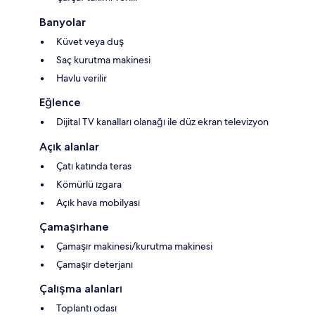
Banyolar
Küvet veya duş
Saç kurutma makinesi
Havlu verilir
Eğlence
Dijital TV kanalları olanağı ile düz ekran televizyon
Açık alanlar
Çatı katında teras
Kömürlü ızgara
Açık hava mobilyası
Çamaşırhane
Çamaşır makinesi/kurutma makinesi
Çamaşır deterjanı
Çalışma alanları
Toplantı odası