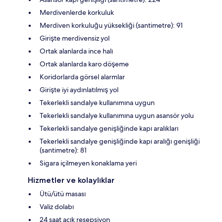
Merdivenlerde korkuluk
Merdiven korkuluğu yüksekliği (santimetre): 91
Girişte merdivensiz yol
Ortak alanlarda ince halı
Ortak alanlarda karo döşeme
Koridorlarda görsel alarmlar
Girişte iyi aydınlatılmış yol
Tekerlekli sandalye kullanımına uygun
Tekerlekli sandalye kullanımına uygun asansör yolu
Tekerlekli sandalye genişliğinde kapı aralıkları
Tekerlekli sandalye genişliğinde kapı aralığı genişliği
(santimetre): 81
Sigara içilmeyen konaklama yeri
Hizmetler ve kolaylıklar
Ütü/ütü masası
Valiz dolabı
24 saat açık resepsiyon