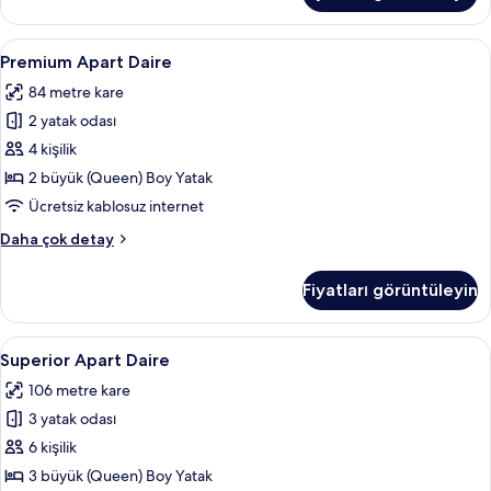
daha
fazla
Premium
Premium Apart Daire | Ütü/ütü masası, 
5
detay
Premium Apart Daire
Apart
84 metre kare
Daire
2 yatak odası
için
tüm
4 kişilik
fotoğrafları
2 büyük (Queen) Boy Yatak
görün
Ücretsiz kablosuz internet
Premium
Daha çok detay
Apart
Daire
Fiyatları görüntüleyin
hakkında
daha
fazla
Superior
Superior Apart Daire | Ütü/ütü masası, 
6
detay
Superior Apart Daire
Apart
106 metre kare
Daire
3 yatak odası
için
tüm
6 kişilik
fotoğrafları
3 büyük (Queen) Boy Yatak