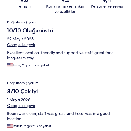
9,6
9,2
9,4
Temizlik
Konaklama yeri imkân
Personel ve servis
ve özellikleri
Yorumlar
Doğrulanmış yorum
10/10 Olağanüstü
22 Mayıs 2026
Google ile çevir
Excellent location, friendly and supportive staff, great for a
long-term stay.
Trina, 2 gecelik seyahat
Doğrulanmış yorum
8/10 Çok iyi
1 Mayıs 2026
Google ile çevir
Room was clean, staff was great, and hotel was in a good
location.
Robin, 2 gecelik seyahat