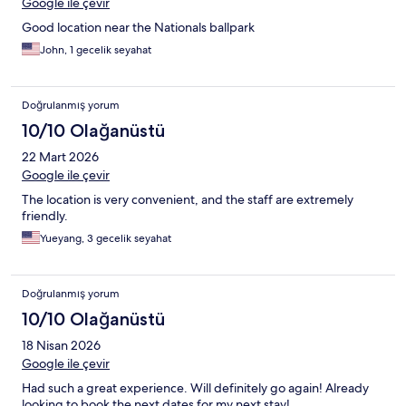
Google ile çevir
Good location near the Nationals ballpark
John, 1 gecelik seyahat
Doğrulanmış yorum
10/10 Olağanüstü
22 Mart 2026
Google ile çevir
The location is very convenient, and the staff are extremely
friendly.
Yueyang, 3 gecelik seyahat
Doğrulanmış yorum
10/10 Olağanüstü
18 Nisan 2026
Google ile çevir
Had such a great experience. Will definitely go again! Already
looking to book the next dates for my next stay!