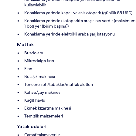
kullanılabilir
Konaklama yerinde kapalı valesiz otopark (günlük 55 USD)
Konaklama yerindeki otoparkta araç sınırı vardır (maksimum
1 boş yer (birim başına))
Konaklama yerinde elektrikli araba şarj istasyonu
Mutfak
Buzdolabı
Mikrodalga fırın
Fırın
Bulaşık makinesi
Tencere seti/tabaklar/mutfak aletleri
Kahve/çay makinesi
Kâğıt havlu
Ekmek kızartma makinesi
Temizlik malzemeleri
Yatak odaları
Çarşaf takımı verilir