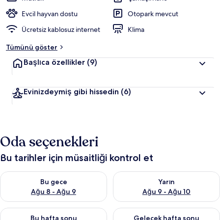
Evcil hayvan dostu
Otopark mevcut
Ücretsiz kablosuz internet
Klima
Tümünü göster
Başlıca özellikler
(9)
Evinizdeymiş gibi hissedin
(6)
Oda seçenekleri
Bu tarihler için müsaitliği kontrol et
Bu gece için müsaitliği kontrol et Ağu 8 - Ağu 9
Yarın için müsaitliği kontrol e
Bu gece
Yarın
Ağu 8 - Ağu 9
Ağu 9 - Ağu 10
Bu hafta sonu için müsaitliği kontrol et Ağu 14 - Ağu 16
Önümüzdeki hafta sonu için mü
Bu hafta sonu
Gelecek hafta sonu