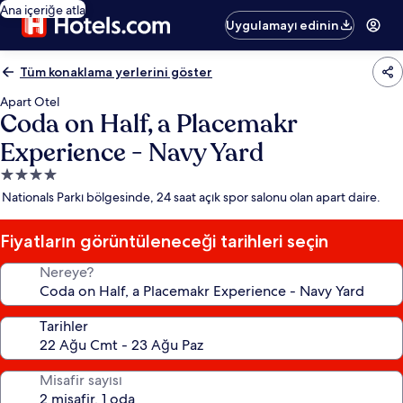
Ana içeriğe atla
Uygulamayı edinin
Tüm konaklama yerlerini göster
Apart Otel
Coda on Half, a Placemakr
Experience - Navy Yard
4.0
yıldızlı
Nationals Parkı bölgesinde, 24 saat açık spor salonu olan apart daire.
konaklama
yeri
Fiyatların görüntüleneceği tarihleri seçin
Nereye?
Tarihler
Misafir sayısı