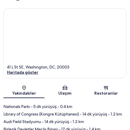
41 L St SE, Washington, DC, 20003
Haritada göster
Harita
Yakındakiler
Ulaşım
Restoranlar
Nationals Parkı
- 5 dk yürüyüş
- 0.4 km
Library of Congress (Kongre Kütüphanesi)
- 14 dk yürüyüş
- 1.2 km
Audi Field Stadyumu
- 14 dk yürüyüş
- 1.2 km
Birleşik Devletler Meclis Binası
- 17 dk yürüyüş
- 1.4 km