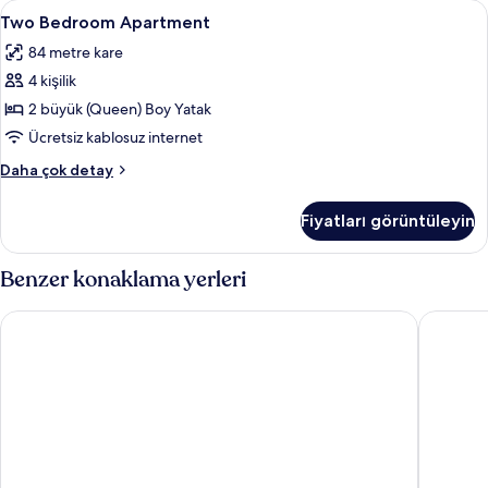
Two
Ütü/ütü masası, ücretsiz kablosuz İnte
37
hakkında
Two Bedroom Apartment
Bedroom
daha
84 metre kare
fazla
Apartment
detay
4 kişilik
için
tüm
2 büyük (Queen) Boy Yatak
fotoğrafları
Ücretsiz kablosuz internet
görün
Two
Daha çok detay
Bedroom
Apartment
Fiyatları görüntüleyin
hakkında
daha
fazla
Benzer konaklama yerleri
detay
citizenM Washington DC Capitol
Cambria 