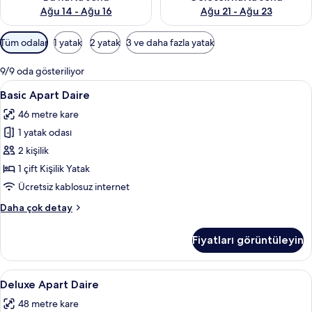
Ağu 14 - Ağu 16
Ağu 21 - Ağu 23
Odalar
Tüm odalar
1 yatak
2 yatak
3 ve daha fazla yatak
için
mevcut
9/9 oda gösteriliyor
filtreler
Basic
Basic Apart Daire | Ütü/ütü masası, ücr
5
Basic Apart Daire
Apart
46 metre kare
Daire
1 yatak odası
için
tüm
2 kişilik
fotoğrafları
1 çift Kişilik Yatak
görün
Ücretsiz kablosuz internet
Basic
Daha çok detay
Apart
Daire
Fiyatları görüntüleyin
hakkında
daha
fazla
Deluxe
Deluxe Apart Daire | Ütü/ütü masası, ü
5
detay
Deluxe Apart Daire
Apart
48 metre kare
Daire