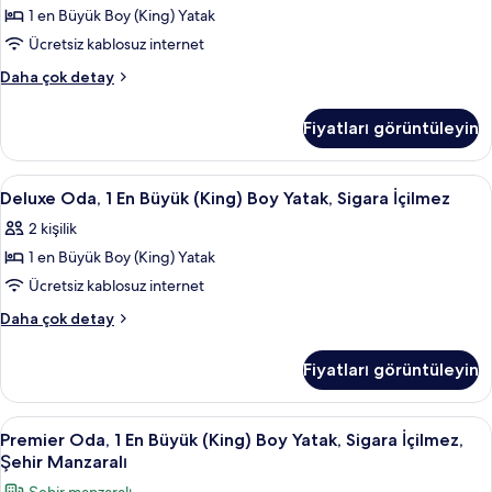
daha
1 en Büyük Boy (King) Yatak
Büyük
fazla
Ücretsiz kablosuz internet
(King)
detay
Boy
Stüdyo
Daha çok detay
Süit,
Yatak,
1
Engellilere
Fiyatları görüntüleyin
En
Uygun,
Büyük
Sigara
(King)
Deluxe
Deluxe Oda, 1 En Büyük (King) Boy Yata
4
Boy
İçilmez
Deluxe Oda, 1 En Büyük (King) Boy Yatak, Sigara İçilmez
Oda,
Yatak,
için
2 kişilik
Engellilere
1
tüm
Uygun,
1 en Büyük Boy (King) Yatak
En
fotoğrafları
Sigara
Büyük
Ücretsiz kablosuz internet
İçilmez
görün
(King)
hakkında
Deluxe
Daha çok detay
daha
Boy
Oda,
fazla
1
Yatak,
Fiyatları görüntüleyin
detay
En
Sigara
Büyük
İçilmez
(King)
Premier
Premier Oda, 1 En Büyük (King) Boy Ya
4
için
Boy
Premier Oda, 1 En Büyük (King) Boy Yatak, Sigara İçilmez,
Oda,
Yatak,
tüm
Şehir Manzaralı
Sigara
1
fotoğrafları