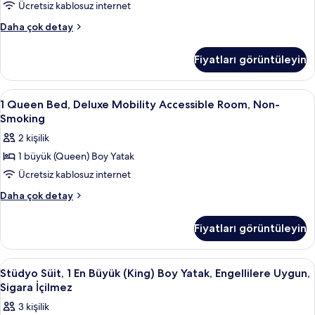
Ücretsiz kablosuz internet
Bed,
One-
Property
Daha çok detay
Sell
Bedroom,
Only-
Deluxe
Fiyatları görüntüleyin
1
Suite,
King
Non-
Bed,
1
Mısır pamuklu çarşaf takımı, kaliteli 
7
One-
Smoking
1 Queen Bed, Deluxe Mobility Accessible Room, Non-
Queen
Bedroom,
Smoking
için
Deluxe
Bed,
tüm
2 kişilik
Suite,
Deluxe
fotoğrafları
Non-
1 büyük (Queen) Boy Yatak
Mobility
Smoking
görün
Ücretsiz kablosuz internet
Accessible
hakkında
daha
Room,
1
Daha çok detay
fazla
Queen
Non-
detay
Bed,
Smoking
Fiyatları görüntüleyin
Deluxe
için
Mobility
tüm
Accessible
Stüdyo
Mısır pamuklu çarşaf takımı, kaliteli 
7
Room,
fotoğrafları
Stüdyo Süit, 1 En Büyük (King) Boy Yatak, Engellilere Uygun,
Süit,
Non-
Sigara İçilmez
görün
Smoking
1
3 kişilik
hakkında
En