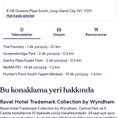
8-08 Queens Plaza South, Long Island City, NY, 11101
Haritada göster
Harita
Yakındakiler
Ulaşım
Restoranlar
The Foundry
- 1 dk yürüyüş
- 0.1 km
Queensbridge Park
- 2 dk yürüyüş
- 0.2 km
Gantry Plaza Eyalet Parkı
- 2 dk yürüyüş
- 0.2 km
MoMA PS1
- 14 dk yürüyüş
- 1.2 km
Hunter's Point South Yaşam Merkezi
- 19 dk yürüyüş
- 1.6 km
Bu konaklama yeri hakkında
Ravel Hotel Trademark Collection by Wyndham
Ravel Hotel Trademark Collection by Wyndham, Central Park ve 5.
Cadde hedeflerine 10 dakikalık sürüş mesafesindedir. 24 saat açık spor
salonu ve spor salonu, bu butik otel dâhilindeki diğer öne çıkan özellikler