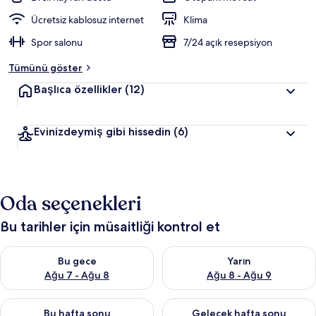
Ücretsiz kablosuz internet
Klima
Spor salonu
7/24 açık resepsiyon
Tümünü göster
Başlıca özellikler
(12)
Evinizdeymiş gibi hissedin
(6)
Oda seçenekleri
Bu tarihler için müsaitliği kontrol et
Bu gece için müsaitliği kontrol et Ağu 7 - Ağu 8
Yarın için müsaitliği kontrol e
Bu gece
Yarın
Ağu 7 - Ağu 8
Ağu 8 - Ağu 9
Bu hafta sonu için müsaitliği kontrol et Ağu 7 - Ağu 9
Önümüzdeki hafta sonu için müs
Bu hafta sonu
Gelecek hafta sonu