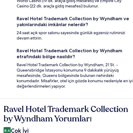
World Casino (19 dk. araçla gidiş mesafesi) ve Empire City
Casino (22 dk. araçla gidiş mesafesi) bulunur.
Ravel Hotel Trademark Collection by Wyndham ve
yakınlarındaki imkânlar nelerdir?
24 saat açık spor salonu sayesinde günlük egzersiz rutininizi
devam ettirin.
Ravel Hotel Trademark Collection by Wyndham
etrafındaki bölge nasıldır?
Ravel Hotel Trademark Collection by Wyndham, 21 St. -
Queensbridge İstasyonu konumuna 9 dakikalık yürüyüş
mesafesinde, Queens bölgesinde bulunan nehirdeki
konumdadır. Misafirler, otel için gözde konumu nedeniyle en iyi
değerlendirmeleri yapıyor.
Ravel Hotel Trademark Collection
Yorumlar
by Wyndham Yorumları
Çok İyi
8,4