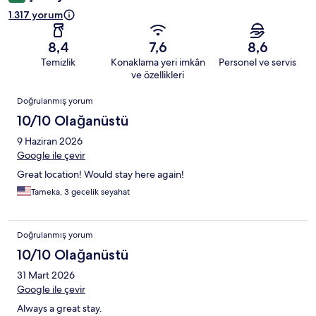
1.317 yorum
8,4
7,6
8,6
Temizlik
Konaklama yeri imkân
Personel ve servis
ve özellikleri
Yorumlar
Doğrulanmış yorum
10/10 Olağanüstü
9 Haziran 2026
Google ile çevir
Great location! Would stay here again!
Tameka, 3 gecelik seyahat
Doğrulanmış yorum
10/10 Olağanüstü
31 Mart 2026
Google ile çevir
Always a great stay.