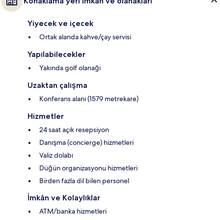
Konaklama yeri imkân ve olanakları
Yiyecek ve içecek
Ortak alanda kahve/çay servisi
Yapılabilecekler
Yakında golf olanağı
Uzaktan çalışma
Konferans alanı (1579 metrekare)
Hizmetler
24 saat açık resepsiyon
Danışma (concierge) hizmetleri
Valiz dolabı
Düğün organizasyonu hizmetleri
Birden fazla dil bilen personel
İmkân ve Kolaylıklar
ATM/banka hizmetleri