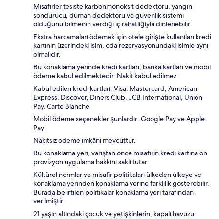
Misafirler tesiste karbonmonoksit dedektörü, yangın
söndürücü, duman dedektörü ve güvenlik sistemi
olduğunu bilmenin verdiği iç rahatlığıyla dinlenebilir.
Ekstra harcamaları ödemek için otele girişte kullanılan kredi
kartının üzerindeki isim, oda rezervasyonundaki isimle aynı
olmalıdır.
Bu konaklama yerinde kredi kartları, banka kartları ve mobil
ödeme kabul edilmektedir. Nakit kabul edilmez.
Kabul edilen kredi kartları: Visa, Mastercard, American
Express, Discover, Diners Club, JCB International, Union
Pay, Carte Blanche
Mobil ödeme seçenekler şunlardır: Google Pay ve Apple
Pay.
Nakitsiz ödeme imkânı mevcuttur.
Bu konaklama yeri, varıştan önce misafirin kredi kartına ön
provizyon uygulama hakkını saklı tutar.
Kültürel normlar ve misafir politikaları ülkeden ülkeye ve
konaklama yerinden konaklama yerine farklılık gösterebilir.
Burada belirtilen politikalar konaklama yeri tarafından
verilmiştir.
21 yaşın altındaki çocuk ve yetişkinlerin, kapalı havuzu