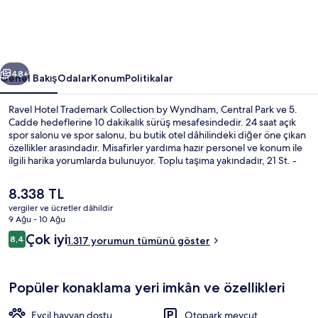
Wyndham
için
fotoğraf
ceki
Sonraki
galerisi
48+
Genel Bakış
Odalar
Konum
Politikalar
Ravel Hotel Trademark Collection by Wyndham, Central Park ve 5.
Cadde hedeflerine 10 dakikalık sürüş mesafesindedir. 24 saat açık
spor salonu ve spor salonu, bu butik otel dâhilindeki diğer öne çıkan
özellikler arasındadır. Misafirler yardıma hazır personel ve konum ile
ilgili harika yorumlarda bulunuyor. Toplu taşıma yakındadır, 21 St. -
Queensbridge İstasyonu 9 dakikalık ve Queensboro Plaza İstasyonu
11 dakikalık yürüme mesafesinde bulunur.
Şu
8.338 TL
anki
vergiler ve ücretler dâhildir
fiyat
9 Ağu - 10 Ağu
Havuz
8.338 TL
Yorumlar
Çok iyi
8,4
1.317 yorumun tümünü göster
8,4/10
Popüler konaklama yeri imkân ve özellikleri
Evcil hayvan dostu
Otopark mevcut