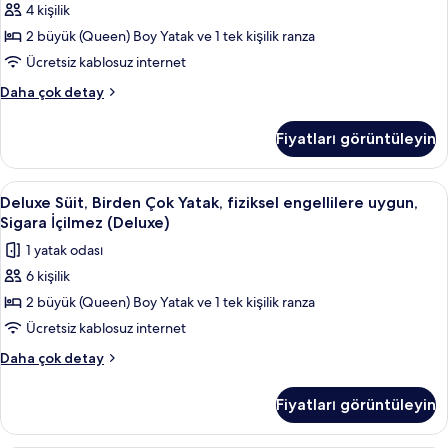
görün
4 kişilik
hakkında
Birden
daha
2 büyük (Queen) Boy Yatak ve 1 tek kişilik ranza
Çok
fazla
Yatak
Ücretsiz kablosuz internet
detay
(Family)
Deluxe
Daha çok detay
için
Oda,
Birden
tüm
Fiyatları görüntüleyin
Çok
fotoğrafları
Yatak
görün
(Family)
Deluxe
Mısır pamuklu çarşaf takımı, kaliteli 
4
hakkında
Deluxe Süit, Birden Çok Yatak, fiziksel engellilere uygun,
Süit,
daha
Sigara İçilmez (Deluxe)
fazla
Birden
1 yatak odası
detay
Çok
6 kişilik
Yatak,
2 büyük (Queen) Boy Yatak ve 1 tek kişilik ranza
fiziksel
engellilere
Ücretsiz kablosuz internet
uygun,
Deluxe
Daha çok detay
Sigara
Süit,
Birden
İçilmez
Fiyatları görüntüleyin
Çok
(Deluxe)
Yatak,
için
fiziksel