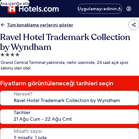
Ana içeriğe atla
Uygulamayı edinin
Tüm konaklama yerlerini göster
Ravel Hotel Trademark Collection
by Wyndham
4.0
yıldızlı
Grand Central Terminal yakınında, nehir üzerinde, 24 saat açık spor
konaklama
salonu olan otel.
yeri
Fiyatların görüntüleneceği tarihleri seçin
Nereye?
Tarihler
Misafir sayısı