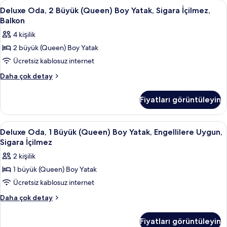
Deluxe
Mısır pamuklu çarşaf takımı, kaliteli 
3
tüm
engellilere
Deluxe Oda, 2 Büyük (Queen) Boy Yatak, Sigara İçilmez,
Oda,
uygun,
fotoğrafları
Balkon
Sigara
2
görün
4 kişilik
İçilmez
Büyük
(Deluxe)
2 büyük (Queen) Boy Yatak
(Queen)
hakkında
Ücretsiz kablosuz internet
Boy
daha
fazla
Yatak,
Deluxe
Daha çok detay
detay
Oda,
Sigara
2
İçilmez,
Fiyatları görüntüleyin
Büyük
Balkon
(Queen)
için
Boy
Deluxe
Mısır pamuklu çarşaf takımı, kaliteli 
4
Yatak,
tüm
Deluxe Oda, 1 Büyük (Queen) Boy Yatak, Engellilere Uygun,
Oda,
Sigara
Sigara İçilmez
fotoğrafları
İçilmez,
1
görün
2 kişilik
Balkon
Büyük
hakkında
1 büyük (Queen) Boy Yatak
(Queen)
daha
Ücretsiz kablosuz internet
Boy
fazla
detay
Yatak,
Deluxe
Daha çok detay
Oda,
Engellilere
1
Uygun,
Fiyatları görüntüleyin
Büyük