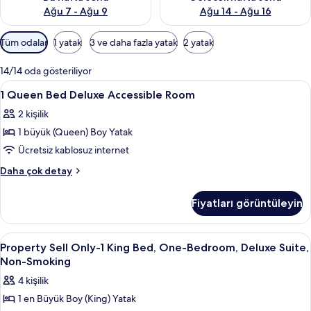
Ağu 7 - Ağu 9
Ağu 14 - Ağu 16
Odalar
Tüm odalar
1 yatak
3 ve daha fazla yatak
2 yatak
için
mevcut
14/14 oda gösteriliyor
filtreler
1
Mısır pamuklu çarşaf takımı, kaliteli 
1
1 Queen Bed Deluxe Accessible Room
Queen
2 kişilik
Bed
1 büyük (Queen) Boy Yatak
Deluxe
Accessible
Ücretsiz kablosuz internet
Room
1
Daha çok detay
için
Queen
Bed
tüm
Fiyatları görüntüleyin
Deluxe
fotoğrafları
Accessible
görün
Room
Property
Mısır pamuklu çarşaf takımı, kaliteli 
6
hakkında
Property Sell Only-1 King Bed, One-Bedroom, Deluxe Suite,
Sell
daha
Non-Smoking
fazla
Only-
4 kişilik
detay
1
1 en Büyük Boy (King) Yatak
King