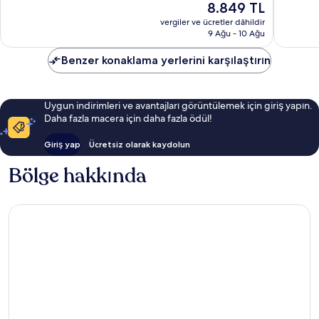
Güncel
8.849 TL
İyi,
1.066
fiyat:
1.109
yorum
vergiler ve ücretler dâhildir
8.849 TL
yorum
9 Ağu - 10 Ağu
Benzer konaklama yerlerini karşılaştırın
Uygun indirimleri ve avantajları görüntülemek için giriş yapın.
Daha fazla macera için daha fazla ödül!
Giriş yap
Ücretsiz olarak kaydolun
Bölge hakkında