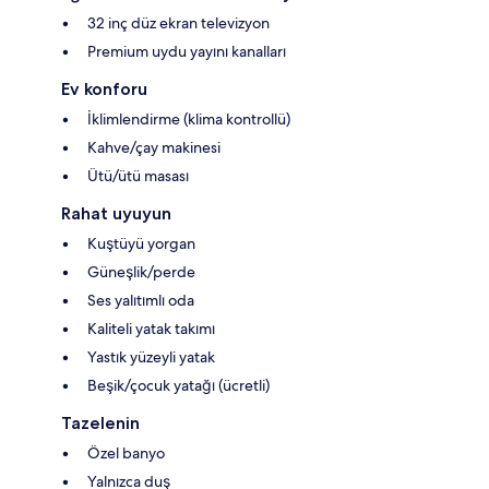
32 inç düz ekran televizyon
Premium uydu yayını kanalları
Ev konforu
İklimlendirme (klima kontrollü)
Kahve/çay makinesi
Ütü/ütü masası
Rahat uyuyun
Kuştüyü yorgan
Güneşlik/perde
Ses yalıtımlı oda
Kaliteli yatak takımı
Yastık yüzeyli yatak
Beşik/çocuk yatağı (ücretli)
Tazelenin
Özel banyo
Yalnızca duş