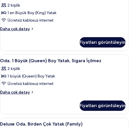
Oda,
Yatak,
tüm
2 kişilik
Sigara
1
fotoğrafları
İçilmez
1 en Büyük Boy (King) Yatak
En
görün
hakkında
Büyük
Ücretsiz kablosuz internet
daha
(King)
fazla
Superior
Daha çok detay
detay
Boy
Oda,
1
Yatak,
Fiyatları görüntüleyin
En
Balkon
Büyük
için
(King)
Oda,
Mısır pamuklu çarşaf takımı, kaliteli 
5
tüm
Boy
Oda, 1 Büyük (Queen) Boy Yatak, Sigara İçilmez
1
Yatak,
fotoğrafları
2 kişilik
Balkon
Büyük
görün
hakkında
1 büyük (Queen) Boy Yatak
(Queen)
daha
Boy
Ücretsiz kablosuz internet
fazla
Yatak,
detay
Oda,
Daha çok detay
Sigara
1
Büyük
İçilmez
Fiyatları görüntüleyin
(Queen)
için
Boy
tüm
Yatak,
Deluxe
Mısır pamuklu çarşaf takımı, kaliteli 
4
fotoğrafları
Sigara
Deluxe Oda, Birden Çok Yatak (Family)
Oda,
İçilmez