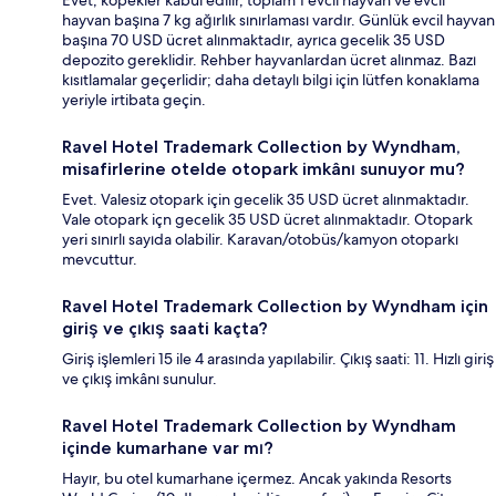
Evet, köpekler kabul edilir, toplam 1 evcil hayvan ve evcil
hayvan başına 7 kg ağırlık sınırlaması vardır. Günlük evcil hayvan
başına 70 USD ücret alınmaktadır, ayrıca gecelik 35 USD
depozito gereklidir. Rehber hayvanlardan ücret alınmaz. Bazı
kısıtlamalar geçerlidir; daha detaylı bilgi için lütfen konaklama
yeriyle irtibata geçin.
Ravel Hotel Trademark Collection by Wyndham,
misafirlerine otelde otopark imkânı sunuyor mu?
Evet. Valesiz otopark için gecelik 35 USD ücret alınmaktadır.
Vale otopark içn gecelik 35 USD ücret alınmaktadır. Otopark
yeri sınırlı sayıda olabilir. Karavan/otobüs/kamyon otoparkı
mevcuttur.
Ravel Hotel Trademark Collection by Wyndham için
giriş ve çıkış saati kaçta?
Giriş işlemleri 15 ile 4 arasında yapılabilir. Çıkış saati: 11. Hızlı giriş
ve çıkış imkânı sunulur.
Ravel Hotel Trademark Collection by Wyndham
içinde kumarhane var mı?
Hayır, bu otel kumarhane içermez. Ancak yakında Resorts