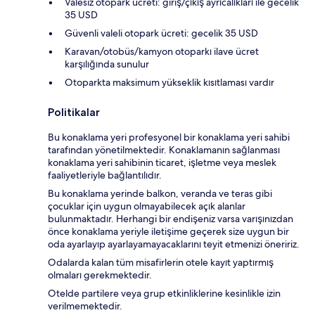
Valesiz otopark ücreti: giriş/çıkış ayrıcalıkları ile gecelik
35 USD
Güvenli valeli otopark ücreti: gecelik 35 USD
Karavan/otobüs/kamyon otoparkı ilave ücret
karşılığında sunulur
Otoparkta maksimum yükseklik kısıtlaması vardır
Politikalar
Bu konaklama yeri profesyonel bir konaklama yeri sahibi
tarafından yönetilmektedir. Konaklamanın sağlanması
konaklama yeri sahibinin ticaret, işletme veya meslek
faaliyetleriyle bağlantılıdır.
Bu konaklama yerinde balkon, veranda ve teras gibi
çocuklar için uygun olmayabilecek açık alanlar
bulunmaktadır. Herhangi bir endişeniz varsa varışınızdan
önce konaklama yeriyle iletişime geçerek size uygun bir
oda ayarlayıp ayarlayamayacaklarını teyit etmenizi öneririz.
Odalarda kalan tüm misafirlerin otele kayıt yaptırmış
olmaları gerekmektedir.
Otelde partilere veya grup etkinliklerine kesinlikle izin
verilmemektedir.