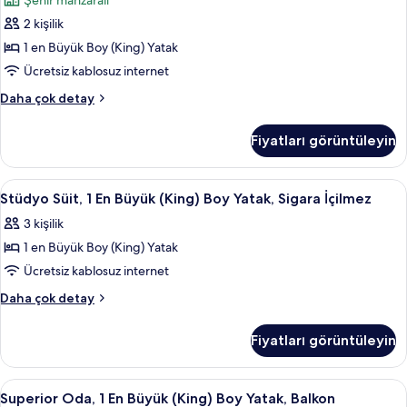
Şehir manzaralı
İçilmez
En
görün
hakkında
2 kişilik
Büyük
daha
1 en Büyük Boy (King) Yatak
(King)
fazla
detay
Boy
Ücretsiz kablosuz internet
Yatak,
Premier
Daha çok detay
Sigara
Oda,
1
İçilmez,
Fiyatları görüntüleyin
En
Şehir
Büyük
Manzaralı
(King)
Stüdyo
Mısır pamuklu çarşaf takımı, kaliteli 
4
için
Boy
Stüdyo Süit, 1 En Büyük (King) Boy Yatak, Sigara İçilmez
Süit,
Yatak,
tüm
3 kişilik
Sigara
1
fotoğrafları
İçilmez,
1 en Büyük Boy (King) Yatak
En
görün
Şehir
Büyük
Ücretsiz kablosuz internet
Manzaralı
(King)
hakkında
Stüdyo
Daha çok detay
daha
Boy
Süit,
fazla
1
Yatak,
Fiyatları görüntüleyin
detay
En
Sigara
Büyük
İçilmez
(King)
Superior
Mısır pamuklu çarşaf takımı, kaliteli 
2
için
Boy
Superior Oda, 1 En Büyük (King) Boy Yatak, Balkon