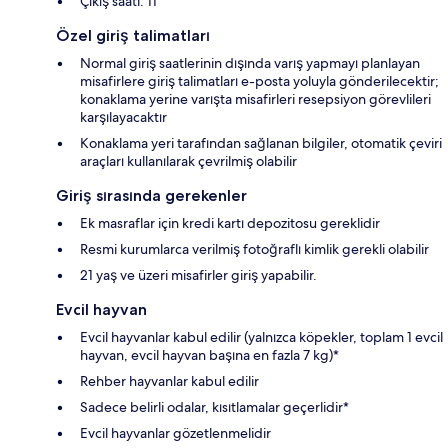
Çıkış saati: 11
Özel giriş talimatları
Normal giriş saatlerinin dışında varış yapmayı planlayan
misafirlere giriş talimatları e-posta yoluyla gönderilecektir;
konaklama yerine varışta misafirleri resepsiyon görevlileri
karşılayacaktır
Konaklama yeri tarafından sağlanan bilgiler, otomatik çeviri
araçları kullanılarak çevrilmiş olabilir
Giriş sırasında gerekenler
Ek masraflar için kredi kartı depozitosu gereklidir
Resmi kurumlarca verilmiş fotoğraflı kimlik gerekli olabilir
21 yaş ve üzeri misafirler giriş yapabilir.
Evcil hayvan
Evcil hayvanlar kabul edilir (yalnızca köpekler, toplam 1 evcil
hayvan, evcil hayvan başına en fazla 7 kg)*
Rehber hayvanlar kabul edilir
Sadece belirli odalar, kısıtlamalar geçerlidir*
Evcil hayvanlar gözetlenmelidir