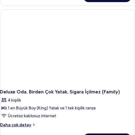
Sigara
(Queen)
İçilmez
Boy
Yatak,
için
Engellilere
tüm
Uygun,
fotoğrafları
Sigara
görün
İçilmez
hakkında
daha
fazla
detay
Deluxe Oda, Birden Çok Yatak, Sigara İçilmez (Family)
4 kişilik
1 en Büyük Boy (King) Yatak ve 1 tek kişilik ranza
Ücretsiz kablosuz internet
Deluxe
Daha çok detay
Oda,