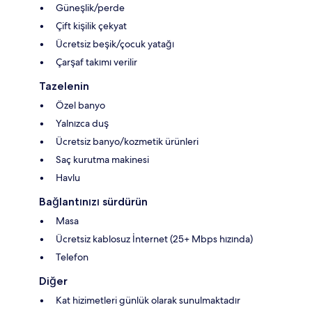
Güneşlik/perde
Çift kişilik çekyat
Ücretsiz beşik/çocuk yatağı
Çarşaf takımı verilir
Tazelenin
Özel banyo
Yalnızca duş
Ücretsiz banyo/kozmetik ürünleri
Saç kurutma makinesi
Havlu
Bağlantınızı sürdürün
Masa
Ücretsiz kablosuz İnternet (25+ Mbps hızında)
Telefon
Diğer
Kat hizimetleri günlük olarak sunulmaktadır