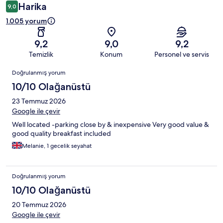
Harika
9,0
1.005 yorum
9,2
9,0
9,2
Temizlik
Konum
Personel ve servis
Yorumlar
Doğrulanmış yorum
10/10 Olağanüstü
23 Temmuz 2026
Google ile çevir
Well located -parking close by & inexpensive Very good value &
good quality breakfast included
Melanie, 1 gecelik seyahat
Doğrulanmış yorum
10/10 Olağanüstü
20 Temmuz 2026
Google ile çevir