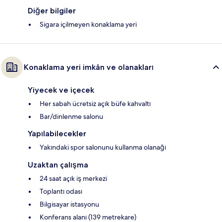
Diğer bilgiler
Sigara içilmeyen konaklama yeri
Konaklama yeri imkân ve olanakları
Yiyecek ve içecek
Her sabah ücretsiz açık büfe kahvaltı
Bar/dinlenme salonu
Yapılabilecekler
Yakındaki spor salonunu kullanma olanağı
Uzaktan çalışma
24 saat açık iş merkezi
Toplantı odası
Bilgisayar istasyonu
Konferans alanı (139 metrekare)