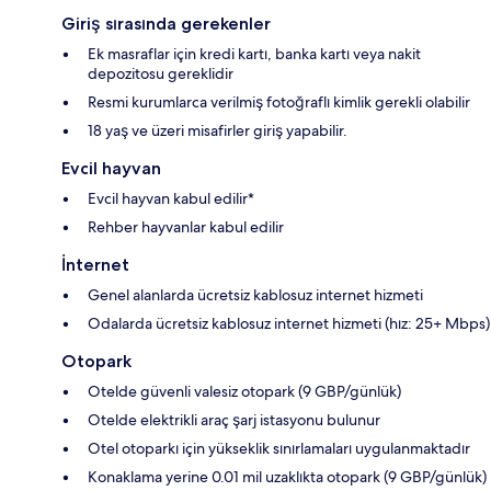
Giriş sırasında gerekenler
Ek masraflar için kredi kartı, banka kartı veya nakit
depozitosu gereklidir
Resmi kurumlarca verilmiş fotoğraflı kimlik gerekli olabilir
18 yaş ve üzeri misafirler giriş yapabilir.
Evcil hayvan
Evcil hayvan kabul edilir*
Rehber hayvanlar kabul edilir
İnternet
Genel alanlarda ücretsiz kablosuz internet hizmeti
Odalarda ücretsiz kablosuz internet hizmeti (hız: 25+ Mbps)
Otopark
Otelde güvenli valesiz otopark (9 GBP/günlük)
Otelde elektrikli araç şarj istasyonu bulunur
Otel otoparkı için yükseklik sınırlamaları uygulanmaktadır
Konaklama yerine 0.01 mil uzaklıkta otopark (9 GBP/günlük)