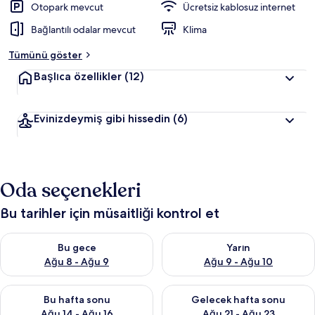
Otopark mevcut
Ücretsiz kablosuz internet
Bağlantılı odalar mevcut
Klima
Tümünü göster
Başlıca özellikler
(12)
Evinizdeymiş gibi hissedin
(6)
Oda seçenekleri
Bu tarihler için müsaitliği kontrol et
Bu gece için müsaitliği kontrol et Ağu 8 - Ağu 9
Yarın için müsaitliği kontrol e
Bu gece
Yarın
Ağu 8 - Ağu 9
Ağu 9 - Ağu 10
Bu hafta sonu için müsaitliği kontrol et Ağu 14 - Ağu 16
Önümüzdeki hafta sonu için mü
Bu hafta sonu
Gelecek hafta sonu
Ağu 14 - Ağu 16
Ağu 21 - Ağu 23