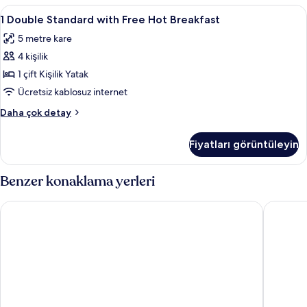
1
Masa, güneşlik/perde, ütü/ütü masası,
6
1 Double Standard with Free Hot Breakfast
Double
5 metre kare
Standard
4 kişilik
with
Free
1 çift Kişilik Yatak
Hot
Ücretsiz kablosuz internet
Breakfast
1
Daha çok detay
için
Double
tüm
Standard
Fiyatları görüntüleyin
with
fotoğrafları
Free
görün
Hot
Benzer konaklama yerleri
Breakfast
hakkında
Ibis Hull City Centre
Doubletr
daha
fazla
detay