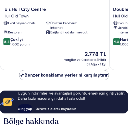
Ibis
Doublet
Ibis Hull City Centre
Double
Hull
by
Hull Old Town
Hull Ol
City
Hilton
Evcil hayvan dostu
Ücretsiz kablosuz
Evcil 
Centre
Hull
internet
Ücrets
Hull
United
Restoran
Bağlantılı odalar mevcut
intern
Old
Kingdo
10
10
Town
Çok İyi
Hull
Har
8,4
9,0
üzerinden
üzerind
1.002 yorum
Old
1.00
8.4,
9.0,
Town
Güncel
2.778 TL
Çok
Harika,
fiyat:
İyi,
1.003
vergiler ve ücretler dâhildir
2.778 TL
31 Ağu - 1 Eyl
1.002
yorum
yorum
Benzer konaklama yerlerini karşılaştırın
Uygun indirimleri ve avantajları görüntülemek için giriş yapın.
Daha fazla macera için daha fazla ödül!
Giriş yap
Ücretsiz olarak kaydolun
Bölge hakkında