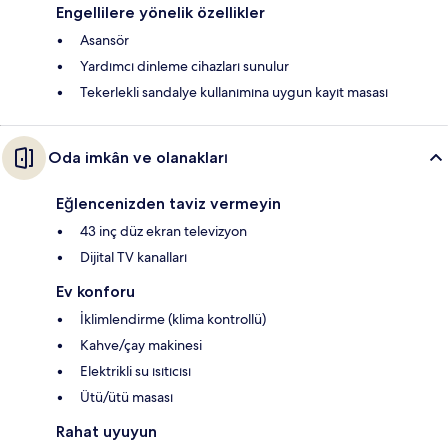
Engellilere yönelik özellikler
Asansör
Yardımcı dinleme cihazları sunulur
Tekerlekli sandalye kullanımına uygun kayıt masası
Oda imkân ve olanakları
Eğlencenizden taviz vermeyin
43 inç düz ekran televizyon
Dijital TV kanalları
Ev konforu
İklimlendirme (klima kontrollü)
Kahve/çay makinesi
Elektrikli su ısıtıcısı
Ütü/ütü masası
Rahat uyuyun