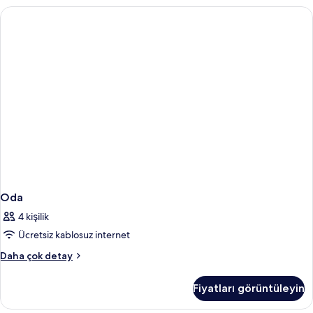
görün
Hot
Breakfast
hakkında
daha
fazla
detay
Oda
4 kişilik
Ücretsiz kablosuz internet
Oda
Daha çok detay
hakkında
daha
Fiyatları görüntüleyin
fazla
detay