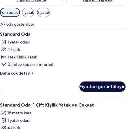
Odalar
Tüm odalar
1 yatak
2 yatak
için
mevcut
7/7 oda gösteriliyor
filtreler
Standard
Masa, güneşlik/perde, ütü/ütü masası,
5
Standard Oda
Oda
1 yatak odası
için
2 kişilik
tüm
fotoğrafları
1 tek Kişilik Yatak
görün
Ücretsiz kablosuz internet
Standard
Daha çok detay
Oda
hakkında
Fiyatları görüntüleyin
daha
fazla
detay
Standard
Standard Oda, 1 Çift Kişilik Yatak ve 
4
Standard Oda, 1 Çift Kişilik Yatak ve Çekyat
Oda,
18 metre kare
1
1 yatak odası
Çift
Kişilik
4 kişilik