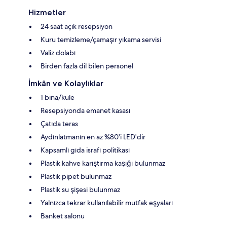
Hizmetler
24 saat açık resepsiyon
Kuru temizleme/çamaşır yıkama servisi
Valiz dolabı
Birden fazla dil bilen personel
İmkân ve Kolaylıklar
1 bina/kule
Resepsiyonda emanet kasası
Çatıda teras
Aydınlatmanın en az %80'i LED'dir
Kapsamlı gıda israfı politikası
Plastik kahve karıştırma kaşığı bulunmaz
Plastik pipet bulunmaz
Plastik su şişesi bulunmaz
Yalnızca tekrar kullanılabilir mutfak eşyaları
Banket salonu