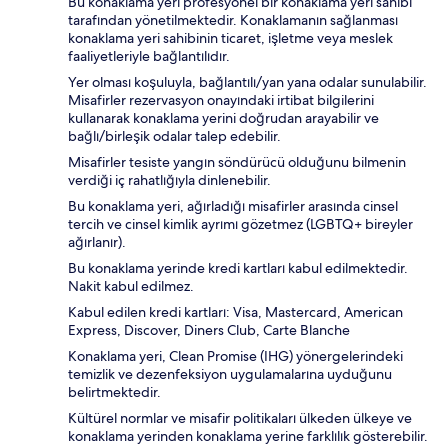
Bu konaklama yeri profesyonel bir konaklama yeri sahibi
tarafından yönetilmektedir. Konaklamanın sağlanması
konaklama yeri sahibinin ticaret, işletme veya meslek
faaliyetleriyle bağlantılıdır.
Yer olması koşuluyla, bağlantılı/yan yana odalar sunulabilir.
Misafirler rezervasyon onayındaki irtibat bilgilerini
kullanarak konaklama yerini doğrudan arayabilir ve
bağlı/birleşik odalar talep edebilir.
Misafirler tesiste yangın söndürücü olduğunu bilmenin
verdiği iç rahatlığıyla dinlenebilir.
Bu konaklama yeri, ağırladığı misafirler arasında cinsel
tercih ve cinsel kimlik ayrımı gözetmez (LGBTQ+ bireyler
ağırlanır).
Bu konaklama yerinde kredi kartları kabul edilmektedir.
Nakit kabul edilmez.
Kabul edilen kredi kartları: Visa, Mastercard, American
Express, Discover, Diners Club, Carte Blanche
Konaklama yeri, Clean Promise (IHG) yönergelerindeki
temizlik ve dezenfeksiyon uygulamalarına uyduğunu
belirtmektedir.
Kültürel normlar ve misafir politikaları ülkeden ülkeye ve
konaklama yerinden konaklama yerine farklılık gösterebilir.