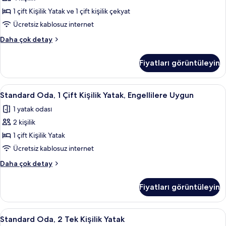
Yatak
1 çift Kişilik Yatak ve 1 çift kişilik çekyat
ve
Ücretsiz kablosuz internet
Çekyat
Standard
Daha çok detay
için
Oda,
tüm
1
Fiyatları görüntüleyin
Çift
fotoğrafları
Kişilik
görün
Yatak
Standard
Standard Oda, 1 Çift Kişilik Yatak, En
5
ve
Standard Oda, 1 Çift Kişilik Yatak, Engellilere Uygun
Oda,
Çekyat
1 yatak odası
hakkında
1
daha
2 kişilik
Çift
fazla
Kişilik
1 çift Kişilik Yatak
detay
Yatak,
Ücretsiz kablosuz internet
Engellilere
Standard
Daha çok detay
Uygun
Oda,
için
1
Fiyatları görüntüleyin
Çift
tüm
Kişilik
fotoğrafları
Yatak,
Standard
Masa, güneşlik/perde, ütü/ütü masası,
görün
5
Engellilere
Standard Oda, 2 Tek Kişilik Yatak
Oda,