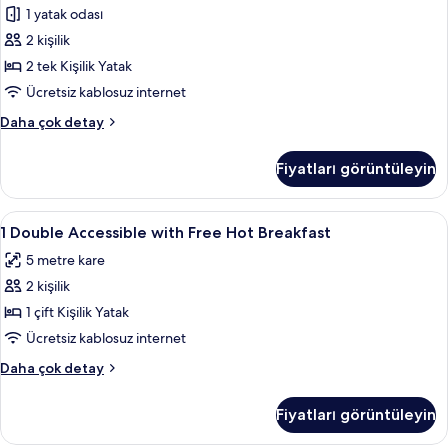
Uygun
1 yatak odası
hakkında
2
daha
2 kişilik
Tek
fazla
Kişilik
2 tek Kişilik Yatak
detay
Yatak
Ücretsiz kablosuz internet
için
Standard
Daha çok detay
tüm
Oda,
fotoğrafları
2
Fiyatları görüntüleyin
Tek
görün
Kişilik
Yatak
1
Masa, güneşlik/perde, ütü/ütü masası,
2
hakkında
1 Double Accessible with Free Hot Breakfast
Double
daha
5 metre kare
fazla
Accessible
detay
2 kişilik
with
Free
1 çift Kişilik Yatak
Hot
Ücretsiz kablosuz internet
Breakfast
1
Daha çok detay
için
Double
tüm
Accessible
Fiyatları görüntüleyin
with
fotoğrafları
Free