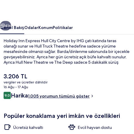
Centre
by
IHG
ceki
Sonraki
için
41+
Genel Bakış
Odalar
Konum
Politikalar
fotoğraf
Holiday Inn Express Hull City Centre by IHG çatı katında teras
galerisi
olanağı sunar ve Hull Truck Theatre hedefine sadece yürüme
mesafesinde olmanızı sağlar. Barda/dinlenme salonunda bir içecekle
gevşeyebilirsiniz. Ayrıca her gün ücretsiz açık büfe kahvaltı sunulur.
Ayrıca Hull New Theatre ve The Deep sadece 5 dakikalık sürüş
mesafesindedir. Misafirler yardıma hazır personel ve kahvaltı ile ilgili
harika yorumlarda bulunuyor.
Şu
3.206 TL
anki
vergiler ve ücretler dâhildir
fiyat
16 Ağu - 17 Ağu
Dış mekân
3.206 TL
Yorumlar
Harika
9,0
1.005 yorumun tümünü göster
9,0/10
Popüler konaklama yeri imkân ve özellikleri
Ücretsiz kahvaltı
Evcil hayvan dostu