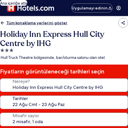
Ana içeriğe atla
Uygulamayı edinin
Tüm konaklama yerlerini göster
Holiday Inn Express Hull City
Centre by IHG
3.0
yıldızlı
Hull Truck Theatre bölgesinde, bar/oturma salonu olan otel.
konaklama
yeri
Fiyatların görüntüleneceği tarihleri seçin
Nereye?
Tarihler
Misafir sayısı