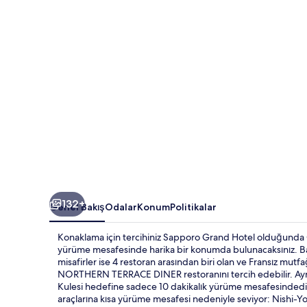
132+
Genel Bakış
Odalar
Konum
Politikalar
Konaklama için tercihiniz Sapporo Grand Hotel olduğunda O
yürüme mesafesinde harika bir konumda bulunacaksınız. Bar 
misafirler ise 4 restoran arasından biri olan ve Fransız mut
NORTHERN TERRACE DINER restoranını tercih edebilir. Ayrıc
Kulesi hedefine sadece 10 dakikalık yürüme mesafesindedir.
araçlarına kısa yürüme mesafesi nedeniyle seviyor: Nishi-