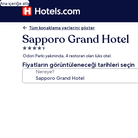
Ana içeriğe atla
Tüm konaklama yerlerini göster
Sapporo Grand Hotel
4.5
yıldızlı
Odori Parkı yakınında, 4 restoran olan lüks otel.
konaklama
Fiyatların görüntüleneceği tarihleri seçin
yeri
Nereye?
Sapporo
Grand
Hotel
için
fotoğraf
galerisi