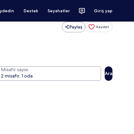
aydedin
Destek
Seyahatler
Giriş yap
Paylaş
Kaydet
Misafir sayısı
Ara