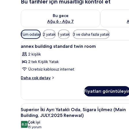
Bu tarihler için müsaitliği kontrol et
Bu gece için müsaitliği kontrol et Ağu 6 - Ağu 7
Yarın için müs
Bu gece
Ağu 6 - Ağu 7
A
Odalar
Tüm odalar
2 yatak
1 yatak
3 ve daha fazla yatak
için
annex
Kuştüyü yorgan, güneşlik/perd
mevcut
4
annex building standard twin room
building
filtreler
2 kişilik
standard
2 tek Kişilik Yatak
twin
room
Ücretsiz kablosuz internet
için
annex
Daha çok detay
tüm
building
standard
fotoğrafları
Fiyatları görüntüleyi
twin
görün
room
hakkında
Superior
Superior İki Ayrı Yataklı Oda,
4
daha
Superior İki Ayrı Yataklı Oda, Sigara İçilmez (Main
İki
fazla
Building, JULY,2025 Renewal)
detay
Ayrı
Çok iyi
8,0
Yataklı
8,0 / 10
(15
15 yorum