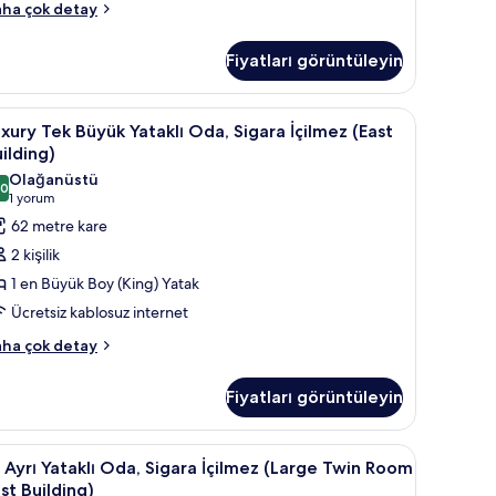
luxe
rand,lounge
ha çok detay
ccess)
rı
in
Fiyatları görüntüleyin
taklı
üm
a,
gara
otoğrafları
siz kablosuz İnternet
uxury
Luxury Tek Büyük Yataklı Oda, Sigara İçilmez 
4
ilmez
xury Tek Büyük Yataklı Oda, Sigara İçilmez (East
örün
ek
rand
ilding)
üyük
Olağanüstü
and,lounge
,0
taklı
10,0 / 10
(1
1 yorum
cess)
da,
yorum)
62 metre kare
kkında
igara
ha
2 kişilik
zla
çilmez
1 en Büyük Boy (King) Yatak
tay
East
Ücretsiz kablosuz internet
uilding)
xury
in
ha çok detay
k
üm
yük
otoğrafları
Fiyatları görüntüleyin
taklı
örün
a,
gara
lmez (East Building) | Kuştüyü yorgan, güneşlik/perde, ücretsiz kablosuz İnter
i
Kuştüyü yorgan, güneşlik/perde, ücretsiz kab
6
ilmez
i Ayrı Yataklı Oda, Sigara İçilmez (Large Twin Room
yrı
ast
st Building)