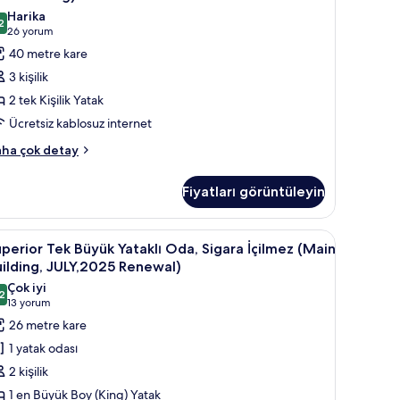
ilding)
taklı
Harika
kkında
2
da,
,2 / 10
(26
26 yorum
ha
igara
yorum)
40 metre kare
zla
çilmez
tay
3 kişilik
Large
2 tek Kişilik Yatak
win
Ücretsiz kablosuz internet
oom
ast
ha çok detay
rı
uilding)
taklı
in
Fiyatları görüntüleyin
a,
üm
gara
ilmez
otoğrafları
güneşlik/perde, ücretsiz kablosuz İnternet
nd in Grand,lounge access) | Kuştüyü yorgan, güneşlik/perde, ücretsiz kablosu
uperior
Superior Tek Büyük Yataklı Oda, Sigara İçilme
4
arge
perior Tek Büyük Yataklı Oda, Sigara İçilmez (Main
örün
ek
in
ilding, JULY,2025 Renewal)
oom
üyük
Çok iyi
st
2
taklı
,2 / 10
(13
13 yorum
ilding)
da,
yorum)
26 metre kare
kkında
igara
ha
1 yatak odası
zla
çilmez
2 kişilik
tay
Main
1 en Büyük Boy (King) Yatak