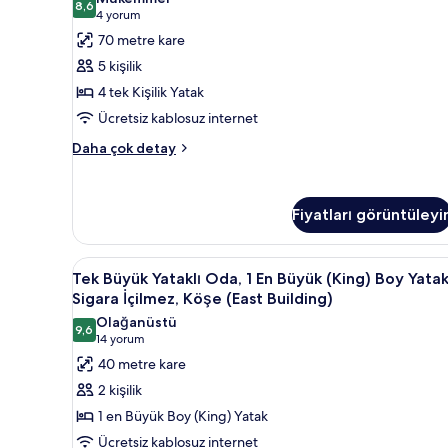
tüm
Yatak,
İçilmez
8,6
8,6 / 10
(4
4 yorum
fotoğrafları
Sigara
(Connecting
yorum)
70 metre kare
İçilmez,
görün
East
Köşe
5 kişilik
Building)
(East
4 tek Kişilik Yatak
Building)
için
hakkında
Ücretsiz kablosuz internet
tüm
daha
fotoğrafları
Oda,
Daha çok detay
fazla
Sigara
görün
detay
İçilmez
(Connecting
Fiyatları görüntüleyi
East
Building)
hakkında
Tek
Tek Büyük Yataklı Oda, 1 En Bü
daha
5
Tek Büyük Yataklı Oda, 1 En Büyük (King) Boy Yatak
Büyük
fazla
Sigara İçilmez, Köşe (East Building)
detay
Yataklı
Olağanüstü
9,6
Oda,
9,6 / 10
(14
14 yorum
1
yorum)
40 metre kare
En
2 kişilik
Büyük
1 en Büyük Boy (King) Yatak
(King)
Ücretsiz kablosuz internet