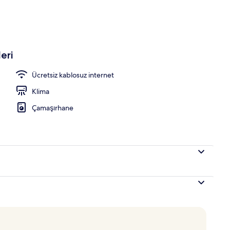
kahvaltı, öğle yemeği ve akşam yemeği sunulur
eri
Ücretsiz kablosuz internet
Klima
Çamaşırhane