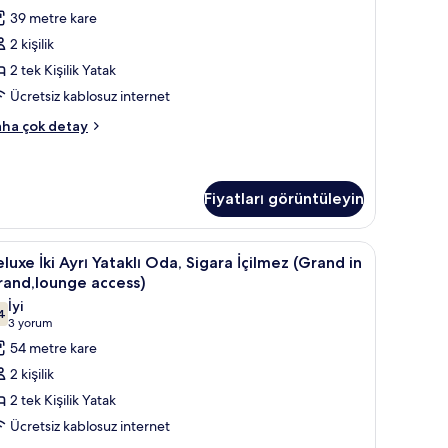
da,
yorum)
39 metre kare
igara
2 kişilik
çilmez
2 tek Kişilik Yatak
Comfort
Ücretsiz kablosuz internet
arge
mfort
win
ha çok detay
oom
rı
taklı
ast
a,
Fiyatları görüntüleyin
gara
ildi)
ilmez
in
retsiz kablosuz İnternet
İçilmez (Grand in Grand,lounge access) | Kuştüyü yorgan, güneşlik/perde, üc
eluxe
Deluxe İki Ayrı Yataklı Oda, Sigara İçilmez (
omfort
6
luxe İki Ayrı Yataklı Oda, Sigara İçilmez (Grand in
üm
rge
i
rand,lounge access)
otoğrafları
in
yrı
oom
İyi
örün
4
taklı
7,4 / 10
(3
3 yorum
st
da,
yorum)
54 metre kare
ildi)
igara
2 kişilik
kkında
çilmez
ha
2 tek Kişilik Yatak
Grand
zla
Ücretsiz kablosuz internet
tay