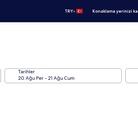
•
TRY
Konaklama yerinizi k
Tarihler