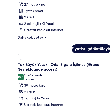
Oda,
yorum)
27 metre kare
Sigara
1 yatak odası
İçilmez
2 kişilik
(Main
2 tek Kişilik XL Yatak
Building,
Ücretsiz kablosuz internet
JULY,2025
Renewal)
Superior
Daha çok detay
İki
için
Ayrı
tüm
Fiyatları görüntüleyi
Yataklı
fotoğrafları
Oda,
görün
Sigara
Tek
Tek Büyük Yataklı Oda, Sigara 
7
İçilmez
Tek Büyük Yataklı Oda, Sigara İçilmez (Grand in
Büyük
(Main
Grand,lounge access)
Building,
Yataklı
Olağanüstü
JULY,2025
10,0
Oda,
10,0 / 10
(1
1 yorum
Renewal)
Sigara
yorum)
39 metre kare
hakkında
İçilmez
daha
2 kişilik
fazla
(Grand
1 çift Kişilik Yatak
detay
in
Ücretsiz kablosuz internet
Grand,lounge