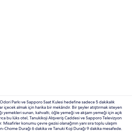
4 restoran; 
dori Parkı ve Sapporo Saat Kulesi hedefine sadece 5 dakikalık
içecek almak için harika bir mekândır. Bir şeyler atıştırmak isteyen
fağı yemekleri sunan, kahvaltı, öğle yemeği ve akşam yemeği için açık
Presidential
a bu lüks otel, Tanukikoji Alışveriş Caddesi ve Sapporo Televizyon
 Misafirler konumu çevre gezisi olanağının yanı sıra toplu ulaşım
Yon-Chome Durağı 6 dakika ve Tanuki Koji Durağı 9 dakika mesafede.