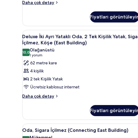
Tek
access)
Daha çok detay
Büyük
için
Yataklı
tüm
Fiyatları görüntüleyi
Oda,
fotoğrafları
Sigara
İçilmez
görün
Deluxe
Kuştüyü yorgan, güneşlik/perd
5
(Grand
Deluxe İki Ayrı Yataklı Oda, 2 Tek Kişilik Yatak, Sig
İki
in
İçilmez, Köşe (East Building)
Grand,lounge
Ayrı
Olağanüstü
access)
10,0
Yataklı
10,0 / 10
(1
1 yorum
hakkında
Oda,
yorum)
62 metre kare
daha
2
fazla
4 kişilik
detay
Tek
2 tek Kişilik Yatak
Kişilik
Ücretsiz kablosuz internet
Yatak,
Deluxe
Sigara
Daha çok detay
İki
İçilmez,
Ayrı
Köşe
Fiyatları görüntüleyi
Yataklı
(East
Oda,
2
Building)
Oda,
Kuştüyü yorgan, güneşlik/perd
5
Tek
Oda, Sigara İçilmez (Connecting East Building)
için
Sigara
Kişilik
Mükemmel