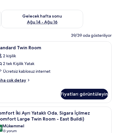
et Ağu 7 - Ağu 9
Önümüzdeki hafta sonu için müsaitliği kontrol et Ağu 14 - Ağu
Gelecek hafta sonu
Ağu 14 - Ağu 16
39/39 oda gösteriliyor
siz kablosuz İnternet
tandard
Kuştüyü yorgan, güneşlik/perde, ücretsiz kab
1
tandard Twin Room
win
2 kişilik
oom
2 tek Kişilik Yatak
in
üm
Ücretsiz kablosuz internet
otoğrafları
andard
ha çok detay
örün
in
oom
Fiyatları görüntüleyin
kkında
ha
zla
/perde, ücretsiz kablosuz İnternet
siz kablosuz İnternet
omfort
Kuştüyü yorgan, güneşlik/perde, ücretsiz kab
4
tay
mfort İki Ayrı Yataklı Oda, Sigara İçilmez
i
omfort Large Twin Room - East Buildi)
yrı
Mükemmel
8
taklı
8,8 / 10
(13
13 yorum