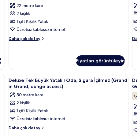
fazla
Oda,
O
yorum)
22 metre kare
detay
Sigara
S
2 kişilik
İçilmez
İ
1 çift Kişilik Yatak
(East
(
Ücretsiz kablosuz internet
Building)
L
Comfort
Co
için
Daha çok detay
T
Da
Tek
İki
tüm
R
Büyük
Ay
fotoğrafları
-
Yataklı
Ya
görün
E
Oda,
Od
n
Fiyatları görüntüleyin
Sigara
Si
Bu
İçilmez
İç
iç
İçilmez (Grand in Grand,lounge access) | Kuştüyü yorgan, güneşlik/perde, üc
Deluxe
Deluxe Tek Büyük Yataklı Oda, Sigara 
D
(East
(C
6
Deluxe Tek Büyük Yataklı Oda, Sigara İçilmez (Grand
De
t
Building)
La
Tek
İk
in Grand,lounge access)
G
hakkında
f
Tw
Büyük
A
daha
R
50 metre kare
g
7,
Yataklı
Ya
fazla
-
2 kişilik
detay
Oda,
Ea
O
Bu
1 çift Kişilik Yatak
Sigara
S
ha
İçilmez
İ
Ücretsiz kablosuz internet
da
(Grand
(
fa
Deluxe
Daha çok detay
de
in
in
Tek