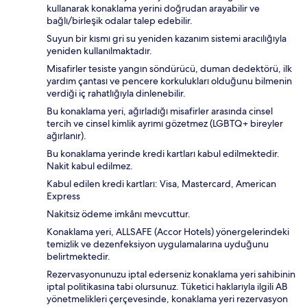
kullanarak konaklama yerini doğrudan arayabilir ve
bağlı/birleşik odalar talep edebilir.
Suyun bir kısmı gri su yeniden kazanım sistemi aracılığıyla
yeniden kullanılmaktadır.
Misafirler tesiste yangın söndürücü, duman dedektörü, ilk
yardım çantası ve pencere korkulukları olduğunu bilmenin
verdiği iç rahatlığıyla dinlenebilir.
Bu konaklama yeri, ağırladığı misafirler arasında cinsel
tercih ve cinsel kimlik ayrımı gözetmez (LGBTQ+ bireyler
ağırlanır).
Bu konaklama yerinde kredi kartları kabul edilmektedir.
Nakit kabul edilmez.
Kabul edilen kredi kartları: Visa, Mastercard, American
Express
Nakitsiz ödeme imkânı mevcuttur.
Konaklama yeri, ALLSAFE (Accor Hotels) yönergelerindeki
temizlik ve dezenfeksiyon uygulamalarına uyduğunu
belirtmektedir.
Rezervasyonunuzu iptal ederseniz konaklama yeri sahibinin
iptal politikasına tabi olursunuz. Tüketici haklarıyla ilgili AB
yönetmelikleri çerçevesinde, konaklama yeri rezervasyon