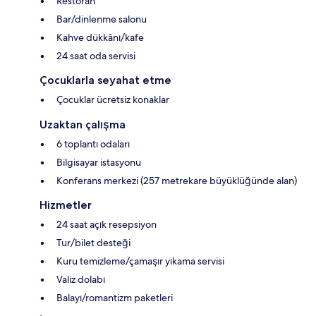
Restoran
Bar/dinlenme salonu
Kahve dükkânı/kafe
24 saat oda servisi
Çocuklarla seyahat etme
Çocuklar ücretsiz konaklar
Uzaktan çalışma
6 toplantı odaları
Bilgisayar istasyonu
Konferans merkezi (257 metrekare büyüklüğünde alan)
Hizmetler
24 saat açık resepsiyon
Tur/bilet desteği
Kuru temizleme/çamaşır yıkama servisi
Valiz dolabı
Balayı/romantizm paketleri