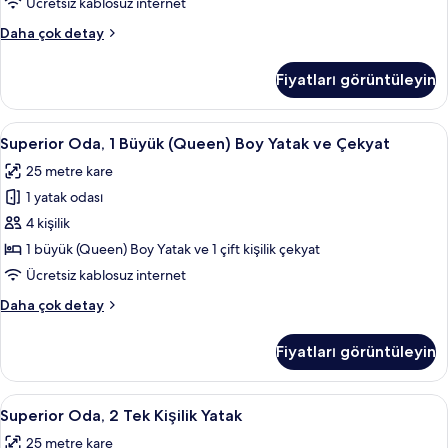
(Queen)
Ücretsiz kablosuz internet
fazla
Boy
detay
Executive
Daha çok detay
Yatak,
Oda,
1
Balkon
Fiyatları görüntüleyin
Büyük
için
(Queen)
tüm
Boy
Superior
Minibar, odada kasa, masa, dizüstü bilg
9
fotoğrafları
Yatak,
Superior Oda, 1 Büyük (Queen) Boy Yatak ve Çekyat
Oda,
Balkon
görün
25 metre kare
hakkında
1
daha
1 yatak odası
Büyük
fazla
(Queen)
4 kişilik
detay
Boy
1 büyük (Queen) Boy Yatak ve 1 çift kişilik çekyat
Yatak
Ücretsiz kablosuz internet
ve
Superior
Daha çok detay
Çekyat
Oda,
için
1
Fiyatları görüntüleyin
Büyük
tüm
(Queen)
fotoğrafları
Boy
Superior
Superior Oda, 2 Tek Kişilik Yatak | Min
görün
8
Yatak
Superior Oda, 2 Tek Kişilik Yatak
Oda,
ve
25 metre kare
Çekyat