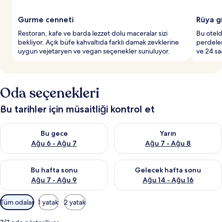
Gurme cenneti
Rüya gi
Restoran, kafe ve barda lezzet dolu maceralar sizi
Bu oteld
bekliyor. Açık büfe kahvaltıda farklı damak zevklerine
perdeler
uygun vejetaryen ve vegan seçenekler sunuluyor.
ve 24 saa
Oda seçenekleri
Bu tarihler için müsaitliği kontrol et
Bu gece için müsaitliği kontrol et Ağu 6 - Ağu 7
Yarın için müsaitliği kontrol e
Bu gece
Yarın
Ağu 6 - Ağu 7
Ağu 7 - Ağu 8
Bu hafta sonu için müsaitliği kontrol et Ağu 7 - Ağu 9
Önümüzdeki hafta sonu için müs
Bu hafta sonu
Gelecek hafta sonu
Ağu 7 - Ağu 9
Ağu 14 - Ağu 16
Odalar
Tüm odalar
1 yatak
2 yatak
için
mevcut