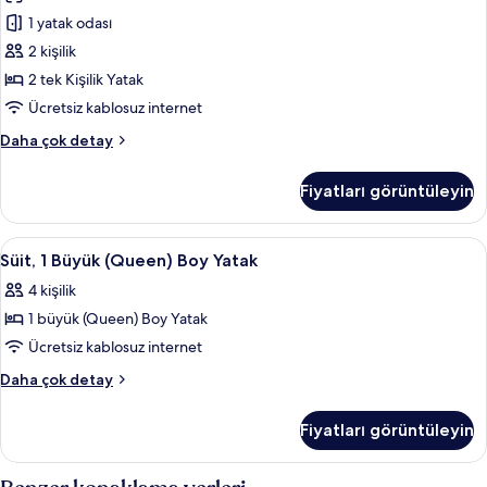
2
hakkında
1 yatak odası
Tek
daha
Kişilik
2 kişilik
fazla
Yatak
detay
2 tek Kişilik Yatak
için
Ücretsiz kablosuz internet
tüm
Superior
Daha çok detay
fotoğrafları
Oda,
görün
2
Fiyatları görüntüleyin
Tek
Kişilik
Yatak
Süit,
Minibar, odada kasa, masa, dizüstü bilg
8
hakkında
Süit, 1 Büyük (Queen) Boy Yatak
1
daha
4 kişilik
fazla
Büyük
detay
1 büyük (Queen) Boy Yatak
(Queen)
Boy
Ücretsiz kablosuz internet
Yatak
Süit,
Daha çok detay
için
1
Büyük
tüm
Fiyatları görüntüleyin
(Queen)
fotoğrafları
Boy
görün
Yatak