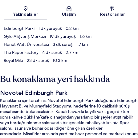
Harita
Yakındakiler
Ulaşım
Restoranlar
Edinburgh Parkı
- 1 dk yürüyüş
- 0.2 km
Gyle Alışveriş Merkezi
- 19 dk yürüyüş
- 1.6 km
Heriot Watt Üniversitesi
- 3 dk sürüş
- 1.7 km
The Paper Factory
- 4 dk sürüş
- 2.7 km
Royal Mile
- 23 dk sürüş
- 10.3 km
Bu konaklama yeri hakkında
Novotel Edinburgh Park
Konaklama için tercihiniz Novotel Edinburgh Park olduğunda Edinburgh
Hayvanat B. ve Murrayfield Stadyumu hedeflerine 10 dakikalık sürüş
mesafesinde bulunacaksınız. Kapalı havuzda keyifli vakit geçirdikten
sonra kahve dükkânı/kafe olanağından yararlanıp bir şeyler atıştırabilir
veya barda/dinlenme salonunda bir içecekle rahatlayabilirsiniz. Spor
salonu, sauna ve buhar odası diğer öne çıkan özellikler
arasındadır. Misafirler arasında yardıma hazır personel ve merkezi konum