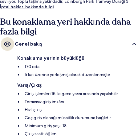
seviliyor. Toplu taşıma yakındadır, Edinburgh Park Tramvay Durağı 3
dakikalık ve Edinburgh Park Central Tramvay Durağı 13 dakikalık yürüme
İptal hakları hakkında bilgi
mesafesinde bulunur.
Bu konaklama yeri hakkında daha
fazla bilgi
Genel bakış
Konaklama yerinin büyüklüğü
170 oda
5 kat üzerine yerleşmiş olarak düzenlenmiştir
Varış/Çıkış
Giriş işlemleri 15 ile gece yarısı arasında yapılabilir
Temassız giriş imkânı
Hızlı çıkış
Geç giriş olanağı müsaitlik durumuna bağlıdır
Minimum giriş yaşı: 18
Çıkış saati: öğlen