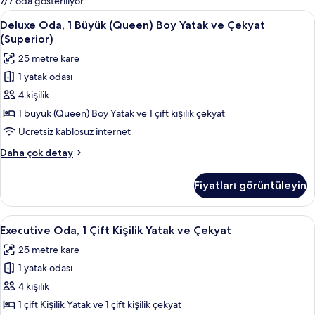
7/7 oda gösteriliyor
filtreler
Deluxe
Minibar, odada kasa, masa, dizüstü bilg
9
Deluxe Oda, 1 Büyük (Queen) Boy Yatak ve Çekyat
Oda,
(Superior)
1
25 metre kare
Büyük
1 yatak odası
(Queen)
4 kişilik
Boy
Yatak
1 büyük (Queen) Boy Yatak ve 1 çift kişilik çekyat
ve
Ücretsiz kablosuz internet
Çekyat
Deluxe
Daha çok detay
(Superior)
Oda,
için
1
Fiyatları görüntüleyin
Büyük
tüm
(Queen)
fotoğrafları
Boy
Executive
Executive Oda, 1 Çift Kişilik Yatak ve 
görün
8
Yatak
Executive Oda, 1 Çift Kişilik Yatak ve Çekyat
Oda,
ve
25 metre kare
Çekyat
1
(Superior)
1 yatak odası
Çift
hakkında
Kişilik
4 kişilik
daha
Yatak
fazla
1 çift Kişilik Yatak ve 1 çift kişilik çekyat