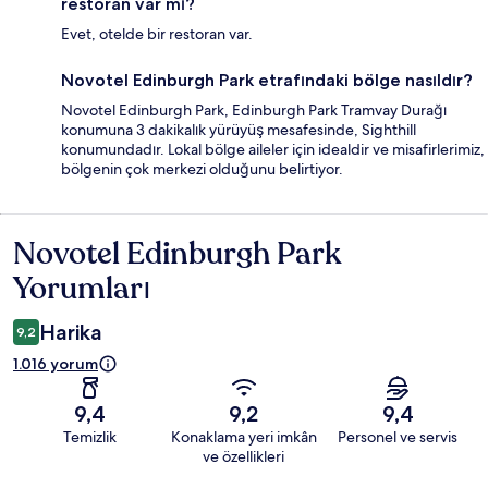
restoran var mı?
Evet, otelde bir restoran var.
Novotel Edinburgh Park etrafındaki bölge nasıldır?
Novotel Edinburgh Park, Edinburgh Park Tramvay Durağı
konumuna 3 dakikalık yürüyüş mesafesinde, Sighthill
konumundadır. Lokal bölge aileler için idealdir ve misafirlerimiz,
bölgenin çok merkezi olduğunu belirtiyor.
Novotel Edinburgh Park
Yorumlar
Yorumları
Harika
9,2
1.016 yorum
9,4
9,2
9,4
Temizlik
Konaklama yeri imkân
Personel ve servis
ve özellikleri