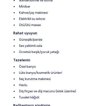
İklimlendirme ve ısıtma
Minibar
Kahve/çay makinesi
Elektrikli su ısıtıcısı
Ütü/ütü masası
Rahat uyuyun
Güneşlik/perde
Ses yalıtımlı oda
Ücretsiz beşik/çocuk yatağı
Tazelenin
Özel banyo
Lüks banyo/kozmetik ürünleri
Saç kurutma makinesi
Havlu
Diş fırçası ve diş macunu (istek üzerine)
Tuvalet kâğıdı
Bağlantınızı sürdürün