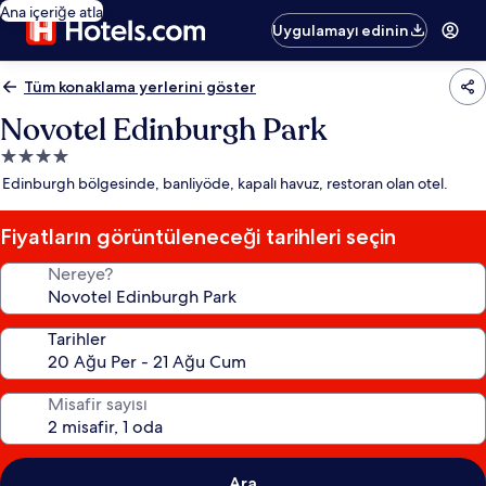
Ana içeriğe atla
Uygulamayı edinin
Tüm konaklama yerlerini göster
Novotel Edinburgh Park
4.0
yıldızlı
Edinburgh bölgesinde, banliyöde, kapalı havuz, restoran olan otel.
konaklama
yeri
Fiyatların görüntüleneceği tarihleri seçin
Nereye?
Tarihler
Misafir sayısı
Ara