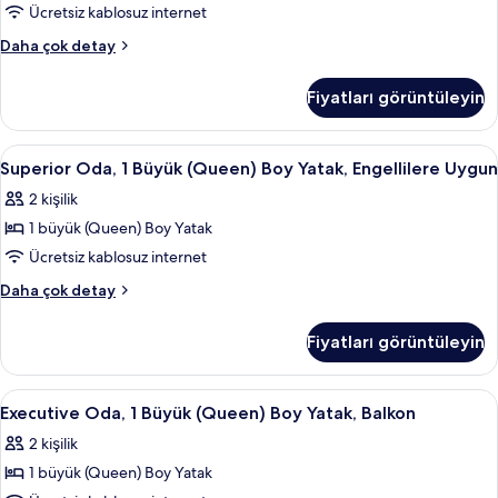
detay
ve
Ücretsiz kablosuz internet
Çekyat
Executive
Daha çok detay
için
Oda,
tüm
1
Fiyatları görüntüleyin
Çift
fotoğrafları
Kişilik
görün
Yatak
Superior
Superior Oda, 1 Büyük (Queen) Boy Yata
9
ve
Superior Oda, 1 Büyük (Queen) Boy Yatak, Engellilere Uygun
Oda,
Çekyat
2 kişilik
hakkında
1
daha
1 büyük (Queen) Boy Yatak
Büyük
fazla
(Queen)
Ücretsiz kablosuz internet
detay
Boy
Superior
Daha çok detay
Yatak,
Oda,
1
Engellilere
Fiyatları görüntüleyin
Büyük
Uygun
(Queen)
için
Boy
Executive
Minibar, odada kasa, masa, dizüstü bilg
10
tüm
Yatak,
Executive Oda, 1 Büyük (Queen) Boy Yatak, Balkon
Oda,
Engellilere
fotoğrafları
2 kişilik
Uygun
1
görün
hakkında
1 büyük (Queen) Boy Yatak
Büyük
daha