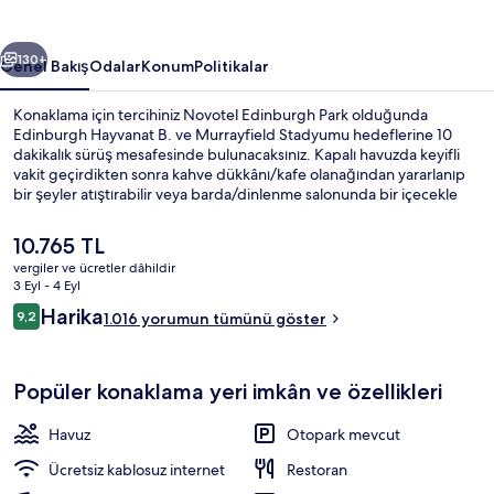
ceki
Sonraki
130+
Genel Bakış
Odalar
Konum
Politikalar
Konaklama için tercihiniz Novotel Edinburgh Park olduğunda
Edinburgh Hayvanat B. ve Murrayfield Stadyumu hedeflerine 10
dakikalık sürüş mesafesinde bulunacaksınız. Kapalı havuzda keyifli
vakit geçirdikten sonra kahve dükkânı/kafe olanağından yararlanıp
bir şeyler atıştırabilir veya barda/dinlenme salonunda bir içecekle
rahatlayabilirsiniz. Spor salonu, sauna ve buhar odası diğer öne çıkan
özellikler arasındadır. Misafirler arasında yardıma hazır personel ve
Şu
10.765 TL
merkezi konum seviliyor. Toplu taşıma yakındadır, Edinburgh Park
anki
vergiler ve ücretler dâhildir
Tramvay Durağı 3 dakikalık ve Edinburgh Park Central Tramvay
fiyat
3 Eyl - 4 Eyl
Durağı 13 dakikalık yürüme mesafesinde bulunur.
Kapalı yüzme havuzu
10.765 TL
Yorumlar
Harika
9,2
1.016 yorumun tümünü göster
9,2/10
Popüler konaklama yeri imkân ve özellikleri
Havuz
Otopark mevcut
Ücretsiz kablosuz internet
Restoran