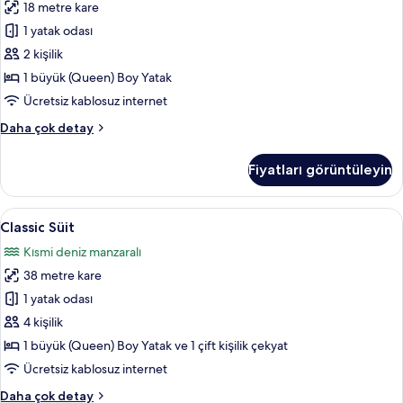
18 metre kare
Yataklı
Oda
1 yatak odası
için
2 kişilik
tüm
1 büyük (Queen) Boy Yatak
fotoğrafları
Ücretsiz kablosuz internet
görün
Standard
Daha çok detay
Tek
Büyük
Fiyatları görüntüleyin
Yataklı
Oda
hakkında
Classic
Classic Süit | Balkon
9
daha
Classic Süit
Süit
fazla
Kısmi deniz manzaralı
detay
için
38 metre kare
tüm
fotoğrafları
1 yatak odası
görün
4 kişilik
1 büyük (Queen) Boy Yatak ve 1 çift kişilik çekyat
Ücretsiz kablosuz internet
Classic
Daha çok detay