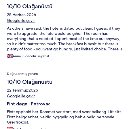
Atmosphäre ist toll gewesen. Direkt beim Hotel kann man ein
10/10 Olağanüstü
Stück hochgehen und zu einem wunderschönen Park gelangen,
25 Haziran 2026
der direkt an einer Klippe und dem Strand entlang führt. Der
Weg lohnt sich und führt glaube ich zu anderen Stränden. Die
Google ile çevir
Aussicht ist phänomenal und die Klippen sind auch
As others have said, the hotel is dated but clean. I guess, if they
wunderschön! Einfach aufpassen vor dem Abrutschen ;-) die
were to upgrade, the rate would be giher. The room has
Lage des Hotels liegt etwa abgelegen vom Trubel in der Natur
everything that is needed. I spent most of the time out anyway,
und ist wunderbar. Frühstück: Das Frühstücksbuffet war von der
so it didn't matter too much. The breakfast is basic but there is
Auswahl her eher spärlich. Es gab keine ausgewogene Kost, nur
plenty of food - you want go hungry, just limited choice. There is
absolute Standards. Ebenfalls keine frischen Säfte oder etwas
no 24-h fitness centre that is advertised in the listing - they did
Früchte nur gekauftes. Die Eier waren gut, aber ansonsten war
Anna, 3 gecelik seyahat
away with the gym. The staff are very genuine and helpful.
es wirklich nichts besonderes, muss ich leider sagen. Ich kann
Location is perfect - 3 min to the beach and right at the
das Danica alles in einem trotzdem weiterempfehlen und würde
beginning of a scenic hiking path.
wieder kommen. :-)
Doğrulanmış yorum
10/10 Olağanüstü
22 Temmuz 2025
Google ile çevir
Fint døgn i Petrovac
Flott opphold her. Rommet var stort, med svær balkong. Litt slitt.
Flott beliggenhet, veldig hyggelig og behjelpelig personale.
Grei frokost.