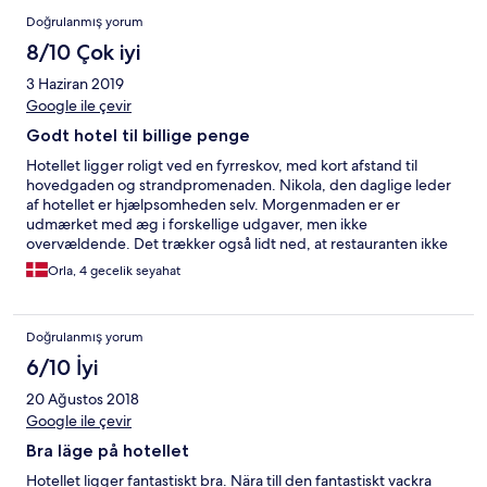
did not feel hundred percent comfortable in this milieu.
Doğrulanmış yorum
8/10 Çok iyi
3 Haziran 2019
Google ile çevir
Godt hotel til billige penge
Hotellet ligger roligt ved en fyrreskov, med kort afstand til
hovedgaden og strandpromenaden. Nikola, den daglige leder
af hotellet er hjælpsomheden selv. Morgenmaden er er
udmærket med æg i forskellige udgaver, men ikke
overvældende. Det trækker også lidt ned, at restauranten ikke
er åben for aftensmad. Baren er dog åben hele tiden og der
Orla, 4 gecelik seyahat
findes en stor terrasse med mindre pool. Stedet kan varmt
anbefales - specielt prisen taget i betragtning.
Doğrulanmış yorum
6/10 İyi
20 Ağustos 2018
Google ile çevir
Bra läge på hotellet
Hotellet ligger fantastiskt bra. Nära till den fantastiskt vackra