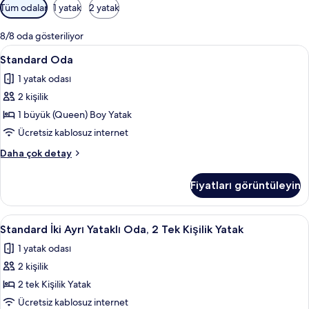
Odalar
Tüm odalar
1 yatak
2 yatak
için
mevcut
8/8 oda gösteriliyor
filtreler
Standard
Standard Oda | Minibar, ses yalıtımı, ü
1
Standard Oda
Oda
1 yatak odası
için
2 kişilik
tüm
fotoğrafları
1 büyük (Queen) Boy Yatak
görün
Ücretsiz kablosuz internet
Standard
Daha çok detay
Oda
hakkında
Fiyatları görüntüleyin
daha
fazla
detay
Standard
Standard İki Ayrı Yataklı Oda, 2 Tek Kişi
1
Standard İki Ayrı Yataklı Oda, 2 Tek Kişilik Yatak
İki
1 yatak odası
Ayrı
2 kişilik
Yataklı
Oda,
2 tek Kişilik Yatak
2
Ücretsiz kablosuz internet