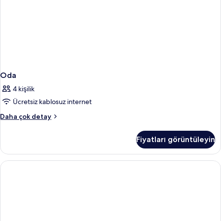
Oda
4 kişilik
Ücretsiz kablosuz internet
Oda
Daha çok detay
hakkında
daha
Fiyatları görüntüleyin
fazla
detay