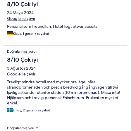
8/10 Çok iyi
24 Mayıs 2024
Google ile çevir
Personal sehr freundlich. Hotel liegt etwas abseits.
Klaus, 1 gecelik seyahat
Doğrulanmış yorum
8/10 Çok iyi
3 Ağustos 2024
Google ile çevir
Trevligt mindre hotell med mycket bra läge, nära
strandpromenaden och precis bredvid går gångvägen till två
ljuvliga stränder utanför staden (10 min promenad). Missa inte!
Hjälpsam och trevlig personal! Fräscht rum. Frukosten mycket
enkel.
Emily, 2 gecelik seyahat
Doğrulanmış yorum