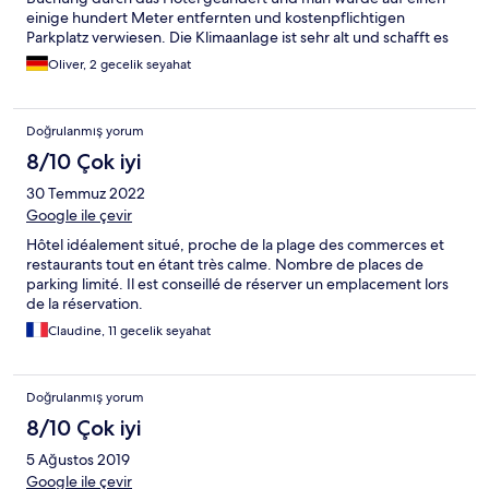
einige hundert Meter entfernten und kostenpflichtigen
Parkplatz verwiesen. Die Klimaanlage ist sehr alt und schafft es
kaum den Raum auch nur minimal zu kühlen.
Oliver, 2 gecelik seyahat
Doğrulanmış yorum
8/10 Çok iyi
30 Temmuz 2022
Google ile çevir
Hôtel idéalement situé, proche de la plage des commerces et
restaurants tout en étant très calme. Nombre de places de
parking limité. Il est conseillé de réserver un emplacement lors
de la réservation.
Claudine, 11 gecelik seyahat
Doğrulanmış yorum
8/10 Çok iyi
5 Ağustos 2019
Google ile çevir