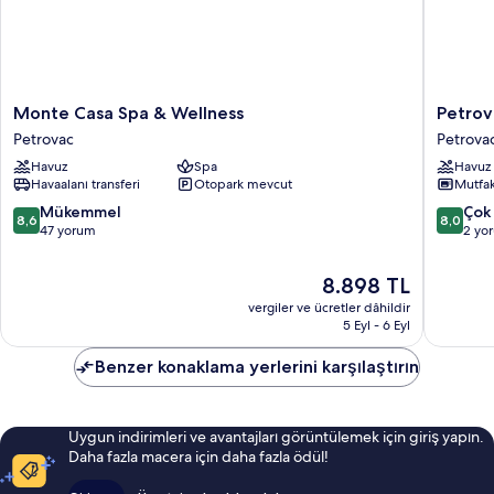
Monte
Petrova
Monte Casa Spa & Wellness
Petrov
Casa
Bay
Petrovac
Petrova
Spa
Apartme
Havuz
Spa
Havuz
&
Petrova
Havaalanı transferi
Otopark mevcut
Mutfa
Wellness
Petrovac
10
10
Mükemmel
Çok 
8,6
8,0
üzerinden
üzerind
47 yorum
2 yo
8.6,
8.0,
Mükemmel,
Çok
Güncel
8.898 TL
47
İyi,
fiyat:
vergiler ve ücretler dâhildir
yorum
2
8.898 TL
5 Eyl - 6 Eyl
yorum
Benzer konaklama yerlerini karşılaştırın
Uygun indirimleri ve avantajları görüntülemek için giriş yapın.
Daha fazla macera için daha fazla ödül!