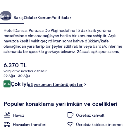
ceki
Sonraki
36+
Genel Bakış
Odalar
Konum
Politikalar
Hotel Danica, Perazica Do Plajı hedefine 15 dakikalık yürüme
mesafesinde olmanızı sağlayan harika bir konuma sahiptir. Açık
havuzda keyifli vakit geçirdikten sonra kahve dükkânı/kafe
olanağından yararlanıp bir şeyler atıştırabilir veya barda/dinlenme
salonunda bir içecekle gevşeyebilirsiniz. 24 saat açık spor salonu,
spor salonu ve sauna diğer öne çıkan özellikler arasındadır.
Şu
6.370 TL
anki
vergiler ve ücretler dâhildir
fiyat
29 Ağu - 30 Ağu
Her gün ücretsiz alakart kahvaltı
6.370 TL
Yorumlar
Çok iyi
8,4
63 yorumun tümünü göster
8,4/10
Popüler konaklama yeri imkân ve özellikleri
Havuz
Ücretsiz kahvaltı
Havaalanı transferi
Ücretsiz kablosuz internet