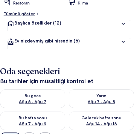
Restoran
Klima
Tümünü göster
Başlıca özellikler
(12)
Evinizdeymiş gibi hissedin
(6)
Oda seçenekleri
Bu tarihler için müsaitliği kontrol et
Bu gece için müsaitliği kontrol et Ağu 6 - Ağu 7
Yarın için müsaitliği kontrol e
Bu gece
Yarın
Ağu 6 - Ağu 7
Ağu 7 - Ağu 8
Bu hafta sonu için müsaitliği kontrol et Ağu 7 - Ağu 9
Önümüzdeki hafta sonu için müs
Bu hafta sonu
Gelecek hafta sonu
Ağu 7 - Ağu 9
Ağu 14 - Ağu 16