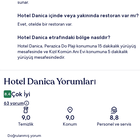
sunar.
Hotel Danica içinde veya yakınında restoran var mı?
Evet, otelde bir restoran var.
Hotel Danica etrafındaki bölge nasıldır?
Hotel Danica, Perazica Do Plajı konumuna 15 dakikalık yürüyüş
mesafesinde ve Kızıl Komün Anı Evi konumuna 5 dakikalık
yürüyüş mesafesindedir.
Hotel Danica Yorumları
Yorumlar
Çok İyi
8,4
63 yorum
9,0
9,0
8,8
Temizlik
Konum
Personel ve servis
Yorumlar
Doğrulanmış yorum