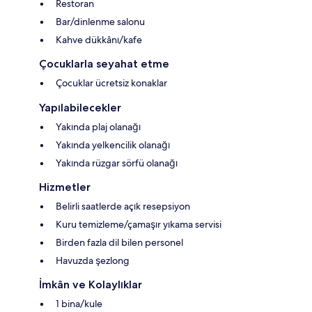
Restoran
Bar/dinlenme salonu
Kahve dükkânı/kafe
Çocuklarla seyahat etme
Çocuklar ücretsiz konaklar
Yapılabilecekler
Yakında plaj olanağı
Yakında yelkencilik olanağı
Yakında rüzgar sörfü olanağı
Hizmetler
Belirli saatlerde açık resepsiyon
Kuru temizleme/çamaşır yıkama servisi
Birden fazla dil bilen personel
Havuzda şezlong
İmkân ve Kolaylıklar
1 bina/kule