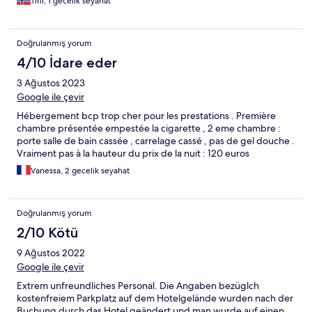
Tiril, 1 gecelik seyahat
Doğrulanmış yorum
4/10 İdare eder
3 Ağustos 2023
Google ile çevir
Hébergement bcp trop cher pour les prestations . Première
chambre présentée empestée la cigarette , 2 eme chambre :
porte salle de bain cassée , carrelage cassé , pas de gel douche .
Vraiment pas à la hauteur du prix de la nuit : 120 euros
Vanessa, 2 gecelik seyahat
Doğrulanmış yorum
2/10 Kötü
9 Ağustos 2022
Google ile çevir
Extrem unfreundliches Personal. Die Angaben bezüglch
kostenfreiem Parkplatz auf dem Hotelgelände wurden nach der
Buchung durch das Hotel geändert und man wurde auf einen