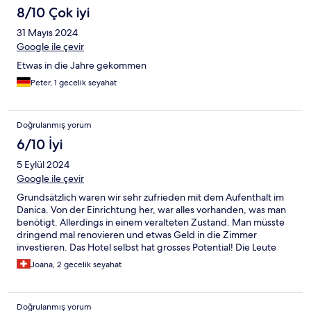
8/10 Çok iyi
31 Mayıs 2024
Google ile çevir
Etwas in die Jahre gekommen
Peter, 1 gecelik seyahat
Doğrulanmış yorum
6/10 İyi
5 Eylül 2024
Google ile çevir
Grundsätzlich waren wir sehr zufrieden mit dem Aufenthalt im
Danica. Von der Einrichtung her, war alles vorhanden, was man
benötigt. Allerdings in einem veralteten Zustand. Man müsste
dringend mal renovieren und etwas Geld in die Zimmer
investieren. Das Hotel selbst hat grosses Potential! Die Leute
sind schrecklich freundlich und hilfsbereit. Sie haben unser Auto
Joana, 2 gecelik seyahat
sogar umparkiert und uns einen Parkplatz besorgt direkt vor der
Tür. (Achtung Plätze sind beschränkt). Es hat leider kein Lift. Das
Hotel liegt etwa 5 Gehminuten von der wunderschönen
Doğrulanmış yorum
Promenade in Petrovac. Abends gibt es sehr viel Leute, aber die