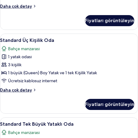
Tek
Standard
Daha çok detay
Kişilik
İki
Yatak
Ayrı
Fiyatları görüntüleyin
Yataklı
için
Oda,
tüm
2
Standard
Standard Üç Kişilik Oda | Minibar, ses y
fotoğrafları
1
Tek
Standard Üç Kişilik Oda
Üç
Kişilik
görün
Bahçe manzarası
Yatak
Kişilik
hakkında
1 yatak odası
Oda
daha
için
3 kişilik
fazla
tüm
detay
1 büyük (Queen) Boy Yatak ve 1 tek Kişilik Yatak
fotoğrafları
Ücretsiz kablosuz internet
görün
Standard
Daha çok detay
Üç
Kişilik
Fiyatları görüntüleyin
Oda
hakkında
daha
Standard
Standard Tek Büyük Yataklı Oda | Miniba
12
fazla
Standard Tek Büyük Yataklı Oda
Tek
detay
Bahçe manzarası
Büyük