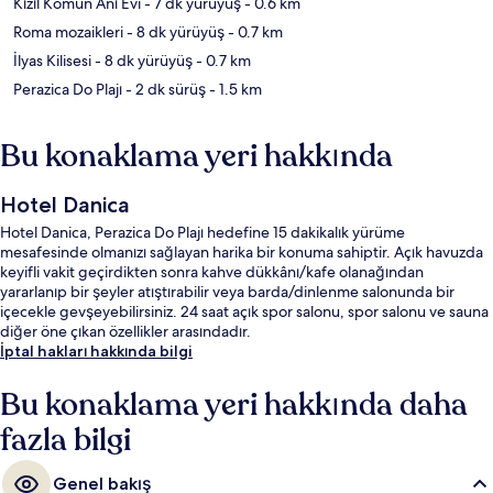
Kızıl Komün Anı Evi
- 7 dk yürüyüş
- 0.6 km
Roma mozaikleri
- 8 dk yürüyüş
- 0.7 km
İlyas Kilisesi
- 8 dk yürüyüş
- 0.7 km
Perazica Do Plajı
- 2 dk sürüş
- 1.5 km
Bu konaklama yeri hakkında
Hotel Danica
Hotel Danica, Perazica Do Plajı hedefine 15 dakikalık yürüme
mesafesinde olmanızı sağlayan harika bir konuma sahiptir. Açık havuzda
keyifli vakit geçirdikten sonra kahve dükkânı/kafe olanağından
yararlanıp bir şeyler atıştırabilir veya barda/dinlenme salonunda bir
içecekle gevşeyebilirsiniz. 24 saat açık spor salonu, spor salonu ve sauna
diğer öne çıkan özellikler arasındadır.
İptal hakları hakkında bilgi
Bu konaklama yeri hakkında daha
fazla bilgi
Genel bakış