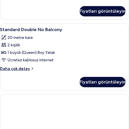
Süit
hakkında
Fiyatları görüntüleyin
daha
fazla
detay
Standard
Minibar, ses yalıtımı, ücretsiz kablosuz
2
Standard Double No Balcony
Double
20 metre kare
No
2 kişilik
Balcony
için
1 büyük (Queen) Boy Yatak
tüm
Ücretsiz kablosuz internet
fotoğrafları
Standard
Daha çok detay
görün
Double
No
Fiyatları görüntüleyin
Balcony
hakkında
daha
fazla
detay