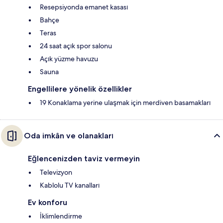
Resepsiyonda emanet kasası
Bahçe
Teras
24 saat açık spor salonu
Açık yüzme havuzu
Sauna
Engellilere yönelik özellikler
19 Konaklama yerine ulaşmak için merdiven basamakları
Oda imkân ve olanakları
Eğlencenizden taviz vermeyin
Televizyon
Kablolu TV kanalları
Ev konforu
İklimlendirme