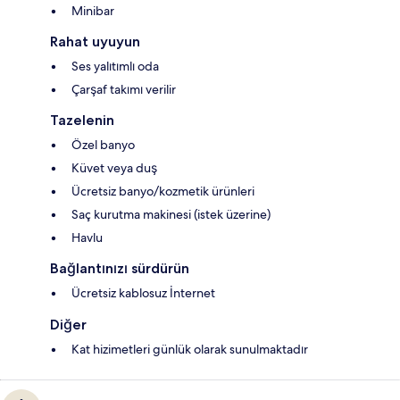
Minibar
Rahat uyuyun
Ses yalıtımlı oda
Çarşaf takımı verilir
Tazelenin
Özel banyo
Küvet veya duş
Ücretsiz banyo/kozmetik ürünleri
Saç kurutma makinesi (istek üzerine)
Havlu
Bağlantınızı sürdürün
Ücretsiz kablosuz İnternet
Diğer
Kat hizimetleri günlük olarak sunulmaktadır