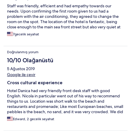
Staff was friendly, efficient and had empathy towards our
needs. Upon confirming the first room given to us had a
problem with the air conditioning, they agreed to change the
room on the spot. The location of the hotel is fantastic, being
close enough to the main sea front street but also very quiet at
night. If anything to be improved, I'd say the breakfast - but
7gecelik seyahat
nothing that would keep me from recommending this nice
property.
Doğrulanmış yorum
10/10 Olağanüstü
5 Ağustos 2019
Google ile çevir
Cross cultural experience
Hotel Danica had very friendly front desk staff with good
English. Nicola in particular went out of his way to recommend
things to us. Location was short walk to the beach and
restaurants and promenade; Like most European beaches, small
pebbles is the beach, no sand, and it was very crowded. We did
not go swimming. There are not many English speaking guests
Edward, 2 gecelik seyahat
here in Petrovac. Nicola recommended an excellent seafood
restaurant and we went twice. The hotel was adequate but we