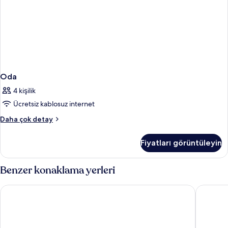
Oda
4 kişilik
Ücretsiz kablosuz internet
Oda
Daha çok detay
hakkında
daha
Fiyatları görüntüleyin
fazla
detay
Benzer konaklama yerleri
Monte Casa Spa & Wellness
Petrovac