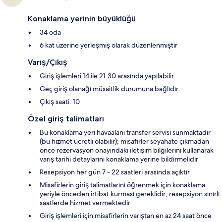
Konaklama yerinin büyüklüğü
34 oda
6 kat üzerine yerleşmiş olarak düzenlenmiştir
Varış/Çıkış
Giriş işlemleri 14 ile 21.30 arasında yapılabilir
Geç giriş olanağı müsaitlik durumuna bağlıdır
Çıkış saati: 10
Özel giriş talimatları
Bu konaklama yeri havaalanı transfer servisi sunmaktadır
(bu hizmet ücretli olabilir); misafirler seyahate çıkmadan
önce rezervasyon onayındaki iletişim bilgilerini kullanarak
varış tarihi detaylarını konaklama yerine bildirmelidir
Resepsiyon her gün 7 - 22 saatleri arasında açıktır
Misafirlerin giriş talimatlarını öğrenmek için konaklama
yeriyle önceden irtibat kurması gereklidir; resepsiyon sınırlı
saatlerde hizmet vermektedir
Giriş işlemleri için misafirlerin varıştan en az 24 saat önce