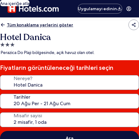
Ana içeriğe atla
Uygulamayı edinin
Tüm konaklama yerlerini göster
Hotel Danica
3.0
yıldızlı
Perazica Do Plajı bölgesinde, açık havuz olan otel.
konaklama
yeri
Fiyatların görüntüleneceği tarihleri seçin
Nereye?
Tarihler
Misafir sayısı
Ara