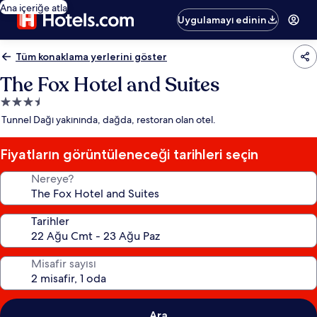
Ana içeriğe atla
Uygulamayı edinin
Tüm konaklama yerlerini göster
The Fox Hotel and Suites
3.5
yıldızlı
Tunnel Dağı yakınında, dağda, restoran olan otel.
konaklama
yeri
Fiyatların görüntüleneceği tarihleri seçin
Nereye?
Tarihler
Misafir sayısı
Ara