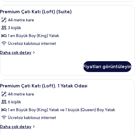
hakkında
Premium
Premium Çatı Katı (Loft) (Suite) | Kali
9
daha
Premium Çatı Katı (Loft) (Suite)
Çatı
fazla
44 metre kare
detay
Katı
3 kişilik
(Loft)
(Suite)
1 en Büyük Boy (King) Yatak
için
Ücretsiz kablosuz internet
tüm
Premium
Daha çok detay
fotoğrafları
Çatı
görün
Katı
Fiyatları görüntüleyin
(Loft)
(Suite)
hakkında
Premium
Premium Çatı Katı (Loft), 1 Yatak Odası
12
daha
Premium Çatı Katı (Loft), 1 Yatak Odası
Çatı
fazla
44 metre kare
detay
Katı
6 kişilik
(Loft),
1
1 en Büyük Boy (King) Yatak ve 1 büyük (Queen) Boy Yatak
Yatak
Ücretsiz kablosuz internet
Odası
Premium
Daha çok detay
için
Çatı