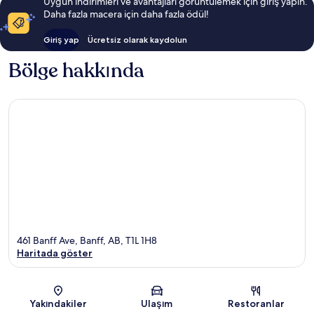
Uygun indirimleri ve avantajları görüntülemek için giriş yapın.
Daha fazla macera için daha fazla ödül!
Giriş yap
Ücretsiz olarak kaydolun
Bölge hakkında
461 Banff Ave, Banff, AB, T1L 1H8
Haritada göster
Harita
Yakındakiler
Ulaşım
Restoranlar