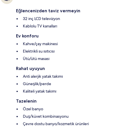
Eğlencenizden taviz vermeyin
32 inç LCD televizyon
Kablolu TV kanalları
Ev konforu
Kahve/çay makinesi
Elektrikli su ısıtıcısı
Ütü/ütü masası
Rahat uyuyun
Anti alerjik yatak takımı
Güneşlik/perde
Kaliteli yatak takımı
Tazelenin
Özel banyo
Duş/küvet kombinasyonu
Çevre dostu banyo/kozmetik ürünleri