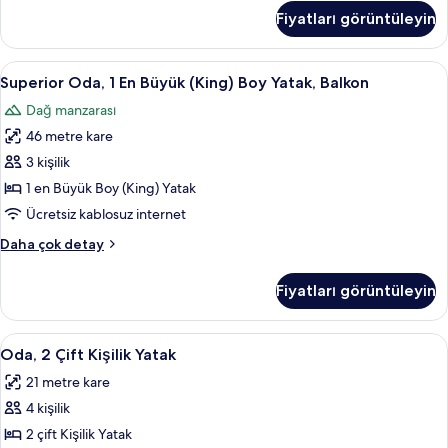
tüm
Katı
Fiyatları görüntüleyin
(Loft),
fotoğrafları
1
görün
Yatak
Superior
Superior Oda, 1 En Büyük (King) Boy Ya
9
Odası
Superior Oda, 1 En Büyük (King) Boy Yatak, Balkon
Oda,
hakkında
Dağ manzarası
daha
1
fazla
46 metre kare
En
detay
Büyük
3 kişilik
(King)
1 en Büyük Boy (King) Yatak
Boy
Ücretsiz kablosuz internet
Yatak,
Superior
Daha çok detay
Balkon
Oda,
için
1
Fiyatları görüntüleyin
En
tüm
Büyük
fotoğrafları
(King)
Oda,
Oda, 2 Çift Kişilik Yatak | Kaliteli ya
görün
6
Boy
Oda, 2 Çift Kişilik Yatak
2
Yatak,
21 metre kare
Balkon
Çift
hakkında
4 kişilik
Kişilik
daha
Yatak
2 çift Kişilik Yatak
fazla