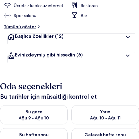
Ücretsiz kablosuz internet
Restoran
Spor salonu
Bar
Tümünü göster
Başlıca özellikler
(12)
Evinizdeymiş gibi hissedin
(6)
Oda seçenekleri
Bu tarihler için müsaitliği kontrol et
Bu gece için müsaitliği kontrol et Ağu 9 - Ağu 10
Yarın için müsaitliği kontrol et
Bu gece
Yarın
Ağu 9 - Ağu 10
Ağu 10 - Ağu 11
Bu hafta sonu için müsaitliği kontrol et Ağu 14 - Ağu 16
Önümüzdeki hafta sonu için mü
Bu hafta sonu
Gelecek hafta sonu