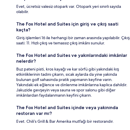
Evet, ücretsiz valesiz otopark var. Otopark yeri sınırlı sayıda
olabilir.
The Fox Hotel and Suites için giriş ve çıkış saati
kaçta?
Giriş işlemleri 16 ile herhangi bir zaman arasında yapılabilir. Çıkış
saati: 11. Hızlı çıkış ve temassız çıkış imkânı sunulur.
The Fox Hotel and Suites ve yakınlarındaki imkânlar
nelerdir?
Buz pateni pisti, kros kayağı ve kar sörfü gibi yakındaki kış
etkinliklerinin tadını çıkarın, sıcak aylarda da yine yakında
bulunan golf sahasında pratik yapmanın keyfine varın.
Yakındaki ek eğlence ve dinlenme imkânlarına kaplıca dahildir.
Jakuzide gevşeyin veya sauna ve spor salonu gibi diğer
imkânlardan faydalanmanın keyfini çıkarın.
The Fox Hotel and Suites içinde veya yakınında
restoran var mı?
Evet. Chili’s Grill & Bar Amerika mutfağı bir restorandır.