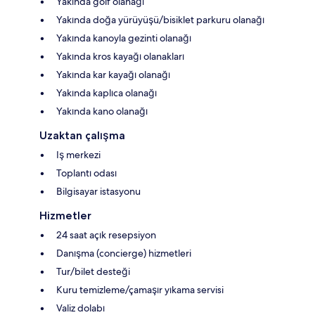
Yakında golf olanağı
Yakında doğa yürüyüşü/bisiklet parkuru olanağı
Yakında kanoyla gezinti olanağı
Yakında kros kayağı olanakları
Yakında kar kayağı olanağı
Yakında kaplıca olanağı
Yakında kano olanağı
Uzaktan çalışma
Iş merkezi
Toplantı odası
Bilgisayar istasyonu
Hizmetler
24 saat açık resepsiyon
Danışma (concierge) hizmetleri
Tur/bilet desteği
Kuru temizleme/çamaşır yıkama servisi
Valiz dolabı