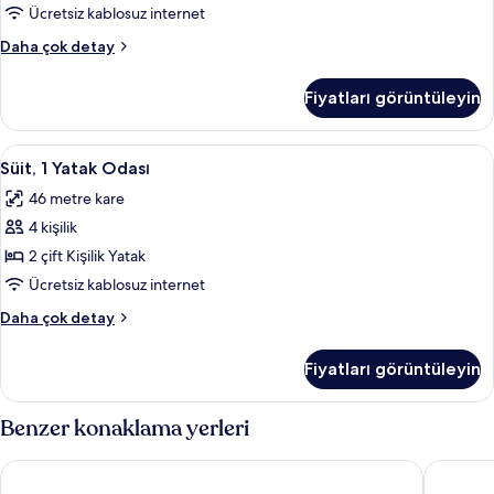
için
detay
Ücretsiz kablosuz internet
tüm
Oda,
Daha çok detay
fotoğrafları
2
görün
Çift
Fiyatları görüntüleyin
Kişilik
Yatak
hakkında
Süit,
Süit, 1 Yatak Odası | Kaliteli yatak ta
8
daha
Süit, 1 Yatak Odası
1
fazla
46 metre kare
detay
Yatak
4 kişilik
Odası
için
2 çift Kişilik Yatak
tüm
Ücretsiz kablosuz internet
fotoğrafları
Süit,
Daha çok detay
görün
1
Yatak
Fiyatları görüntüleyin
Odası
hakkında
daha
Benzer konaklama yerleri
fazla
detay
Banff Rocky Mountain Resort
Charlton