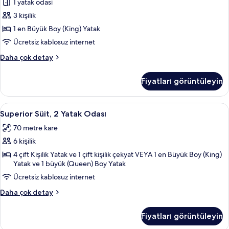
1 yatak odası
Yatak
Odası
3 kişilik
(1
1 en Büyük Boy (King) Yatak
King)
Ücretsiz kablosuz internet
için
Superior
Daha çok detay
tüm
Süit,
fotoğrafları
1
Fiyatları görüntüleyin
Yatak
görün
Odası
(1
Superior
Superior Süit, 2 Yatak Odası | Oturma 
12
King)
Superior Süit, 2 Yatak Odası
Süit,
hakkında
70 metre kare
daha
2
fazla
6 kişilik
Yatak
detay
Odası
4 çift Kişilik Yatak ve 1 çift kişilik çekyat VEYA 1 en Büyük Boy (King)
Yatak ve 1 büyük (Queen) Boy Yatak
için
Ücretsiz kablosuz internet
tüm
fotoğrafları
Superior
Daha çok detay
görün
Süit,
2
Fiyatları görüntüleyin
Yatak
Odası