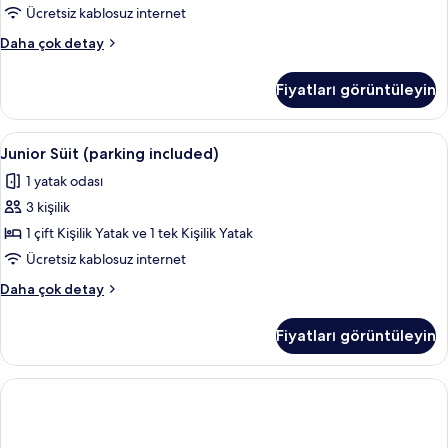
Ücretsiz kablosuz internet
fotoğrafları
görün
Superior
Daha çok detay
Oda
(parking
Fiyatları görüntüleyin
included)
hakkında
daha
Junior
Kaliteli yatak takımı, minibar, odada k
3
fazla
Junior Süit (parking included)
Süit
detay
1 yatak odası
(parking
3 kişilik
included)
için
1 çift Kişilik Yatak ve 1 tek Kişilik Yatak
tüm
Ücretsiz kablosuz internet
fotoğrafları
Junior
Daha çok detay
görün
Süit
(parking
Fiyatları görüntüleyin
included)
hakkında
daha
fazla
detay