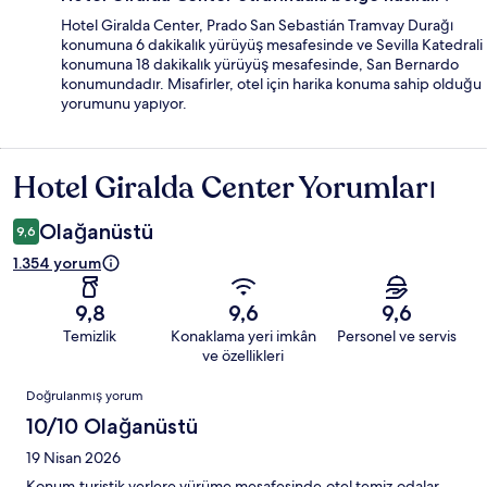
Hotel Giralda Center, Prado San Sebastián Tramvay Durağı
konumuna 6 dakikalık yürüyüş mesafesinde ve Sevilla Katedrali
konumuna 18 dakikalık yürüyüş mesafesinde, San Bernardo
konumundadır. Misafirler, otel için harika konuma sahip olduğu
yorumunu yapıyor.
Hotel Giralda Center Yorumları
Yorumlar
Olağanüstü
9,6
1.354 yorum
9,8
9,6
9,6
Temizlik
Konaklama yeri imkân
Personel ve servis
ve özellikleri
Yorumlar
Doğrulanmış yorum
10/10 Olağanüstü
19 Nisan 2026
Konum,turistik yerlere yürüme mesafesinde,otel temiz,odalar