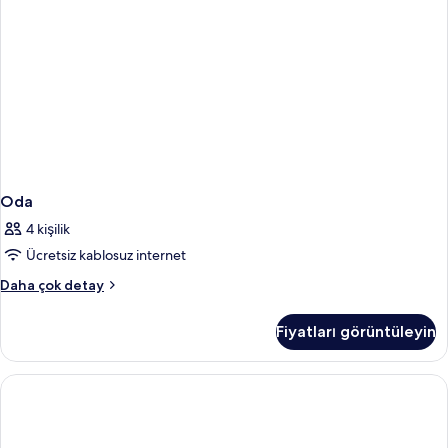
Oda
4 kişilik
Ücretsiz kablosuz internet
Oda
Daha çok detay
hakkında
daha
Fiyatları görüntüleyin
fazla
detay