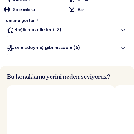
Restoran
Klima
r
Spor salonu
Bar
d
e
Tümünü göster
n
Başlıca özellikler
(12)
e
n
Evinizdeymiş gibi hissedin
(6)
y
ü
k
s
e
k
Bu konaklama yerini neden seviyoruz?
p
u
a
n
a
l
a
n