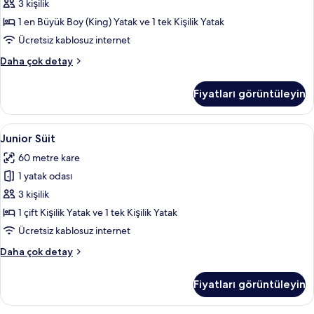
fotoğrafları
3 kişilik
görün
1 en Büyük Boy (King) Yatak ve 1 tek Kişilik Yatak
Ücretsiz kablosuz internet
Superior
Daha çok detay
Oda
hakkında
Fiyatları görüntüleyin
daha
fazla
detay
Junior
Junior Süit | Kaliteli yatak takımı, min
13
Junior Süit
Süit
60 metre kare
için
1 yatak odası
tüm
fotoğrafları
3 kişilik
görün
1 çift Kişilik Yatak ve 1 tek Kişilik Yatak
Ücretsiz kablosuz internet
Junior
Daha çok detay
Süit
hakkında
Fiyatları görüntüleyin
daha
fazla
detay