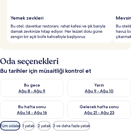
y
e
r
Yemek zevkleri
Mevsim
l
Bu otel, davetkar restoranı, rahat kafesi ve şık barıyla
Bu oteld
e
damak zevkinize hitap ediyor. Her lezzet dolu güne
havuz bu
r
zengin bir açık büfe kahvaltıyla başlıyoruz.
çıkarmak
d
e
n
b
Oda seçenekleri
i
r
Bu tarihler için müsaitliği kontrol et
i
Bu gece için müsaitliği kontrol et Ağu 8 - Ağu 9
Yarın için müsaitliği kontrol e
Bu gece
Yarın
Ağu 8 - Ağu 9
Ağu 9 - Ağu 10
Bu hafta sonu için müsaitliği kontrol et Ağu 14 - Ağu 16
Önümüzdeki hafta sonu için mü
Bu hafta sonu
Gelecek hafta sonu
Ağu 14 - Ağu 16
Ağu 21 - Ağu 23
Odalar
Tüm odalar
1 yatak
2 yatak
3 ve daha fazla yatak
için