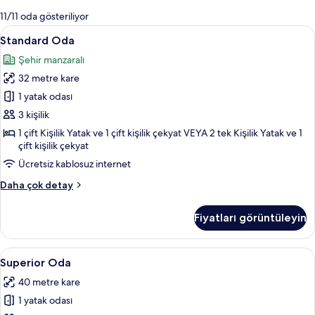
mevcut
11/11 oda gösteriliyor
filtreler
Standard
Standard Oda | Kaliteli yatak takımı, 
9
Standard Oda
Oda
Şehir manzaralı
için
32 metre kare
tüm
fotoğrafları
1 yatak odası
görün
3 kişilik
1 çift Kişilik Yatak ve 1 çift kişilik çekyat VEYA 2 tek Kişilik Yatak ve 1
çift kişilik çekyat
Ücretsiz kablosuz internet
Standard
Daha çok detay
Oda
hakkında
Fiyatları görüntüleyin
daha
fazla
detay
Superior
Superior Oda | Kaliteli yatak takımı, m
9
Superior Oda
Oda
40 metre kare
için
1 yatak odası
tüm