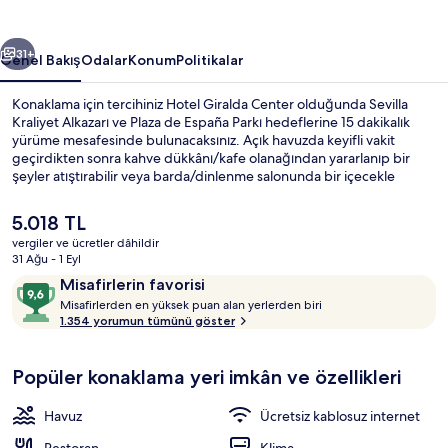
ceki
Sonraki
31+
Genel Bakış
Odalar
Konum
Politikalar
Konaklama için tercihiniz Hotel Giralda Center olduğunda Sevilla
Kraliyet Alkazarı ve Plaza de España Parkı hedeflerine 15 dakikalık
yürüme mesafesinde bulunacaksınız. Açık havuzda keyifli vakit
geçirdikten sonra kahve dükkânı/kafe olanağından yararlanıp bir
şeyler atıştırabilir veya barda/dinlenme salonunda bir içecekle
rahatlayabilirsiniz. Spor salonu ve hafif yemek büfesi/şarküteri diğer
imkânlar arasındadır. Misafirler arasında havuz ve yardıma hazır
Şu
5.018 TL
personel seviliyor. Konaklama yeri toplu taşımaya yakındır, Prado San
anki
vergiler ve ücretler dâhildir
Sebastián Tramvay Durağı 6 dakikalık ve San Bernardo Tramvay
fiyat
31 Ağu - 1 Eyl
Durağı 6 dakikalık yürüme mesafesindedir.
Açık yüzme havuzu
5.018 TL
Yorumlar
10
Misafirlerin favorisi
M
üzerinden
Misafirlerden en yüksek puan alan yerlerden biri
i
1.354 yorumun tümünü göster
9,6,
s
Misafirlerin
a
favorisi
Popüler konaklama yeri imkân ve özellikleri
f
i
r
Havuz
Ücretsiz kablosuz internet
l
e