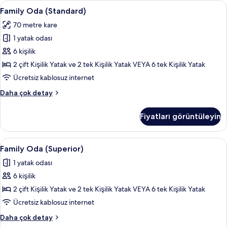
Family
Kaliteli yatak takımı, minibar, odada k
4
Family Oda (Standard)
Oda
70 metre kare
(Standard)
1 yatak odası
için
tüm
6 kişilik
fotoğrafları
2 çift Kişilik Yatak ve 2 tek Kişilik Yatak VEYA 6 tek Kişilik Yatak
görün
Ücretsiz kablosuz internet
Family
Daha çok detay
Oda
(Standard)
Fiyatları görüntüleyin
hakkında
daha
fazla
Family
Kaliteli yatak takımı, minibar, odada k
3
detay
Family Oda (Superior)
Oda
1 yatak odası
(Superior)
6 kişilik
için
tüm
2 çift Kişilik Yatak ve 2 tek Kişilik Yatak VEYA 6 tek Kişilik Yatak
fotoğrafları
Ücretsiz kablosuz internet
görün
Family
Daha çok detay
Oda