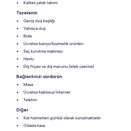
Kaliteli yatak takımı
Tazelenin
Geniş duş başlığı
Yalnızca duş
Bide
Ücretsiz banyo/kozmetik ürünleri
Saç kurutma makinesi
Havlu
Diş fırçası ve diş macunu (istek üzerine)
Bağlantınızı sürdürün
Masa
Ücretsiz kablosuz İnternet
Telefon
Diğer
Kat hizimetleri günlük olarak sunulmaktadır
Odada kasa