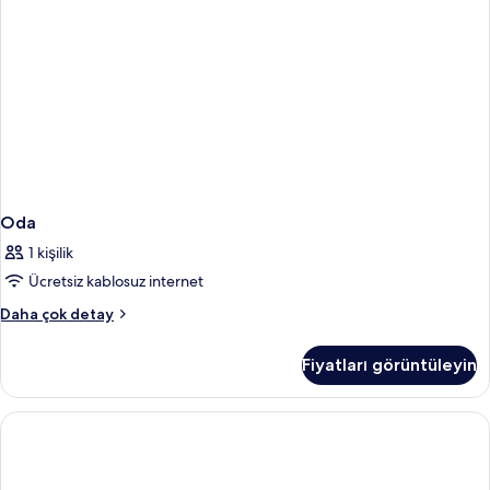
Oda
1 kişilik
Ücretsiz kablosuz internet
Oda
Daha çok detay
hakkında
daha
Fiyatları görüntüleyin
fazla
detay