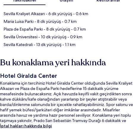
Sevilla Kraliyet Alkazarı
- 6 dk yürüyüş
- 0.6 km
Maria Luisa Parkı
- 8 dk yürüyüş
- 0.7 km
Plaza de España Parkı
- 8 dk yürüyüş
- 0.7 km
Sevilla Üniversitesi
- 10 dk yürüyüş
- 0.9 km
Sevilla Katedrali
- 13 dk yürüyüş
- 1.1 km
Bu konaklama yeri hakkında
Hotel Giralda Center
Konaklama için tercihiniz Hotel Giralda Center olduğunda Sevilla Kraliyet
Alkazarı ve Plaza de España Parkı hedeflerine 15 dakikalık yürüme
mesafesinde bulunacaksınız. Açık havuzda keyifli vakit geçirdikten sonra
kahve dükkânı/kafe olanağından yararlanıp bir şeyler atıştırabilir veya
barda/dinlenme salonunda bir içecekle rahatlayabilirsiniz. Spor salonu ve
hafif yemek büfesi/şarküteri diğer imkânlar arasındadır. Misafirler
arasında havuz ve yardıma hazır personel seviliyor. Konaklama yeri toplu
taşımaya yakındır, Prado San Sebastián Tramvay Durağı 6 dakikalık ve
San Bernardo Tramvay Durağı 6 dakikalık yürüme mesafesindedir.
İptal hakları hakkında bilgi