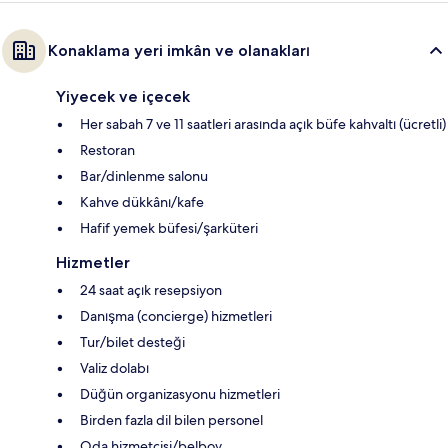
Konaklama yeri imkân ve olanakları
Yiyecek ve içecek
Her sabah 7 ve 11 saatleri arasında açık büfe kahvaltı (ücretli)
Restoran
Bar/dinlenme salonu
Kahve dükkânı/kafe
Hafif yemek büfesi/şarküteri
Hizmetler
24 saat açık resepsiyon
Danışma (concierge) hizmetleri
Tur/bilet desteği
Valiz dolabı
Düğün organizasyonu hizmetleri
Birden fazla dil bilen personel
Oda hizmetçisi/belboy