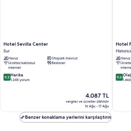
Hotel
Hotel
Hotel Sevilla Center
Hotel F
Sevilla
Fernand
Sur
Historic
Center
III
Havuz
Otopark mevcut
Havuz
Sur
Historica
Ücretsiz kablosuz
Restoran
Ücrets
Center
internet
intern
10
10
Harika
Ola
9,2
9,6
üzerinden
üzerind
1.245 yorum
1.46
9.2,
9.6,
Harika,
Olağanü
Güncel
4.087 TL
1.245
1.466
fiyat:
yorum
yorum
vergiler ve ücretler dâhildir
4.087 TL
16 Ağu - 17 Ağu
Benzer konaklama yerlerini karşılaştırın