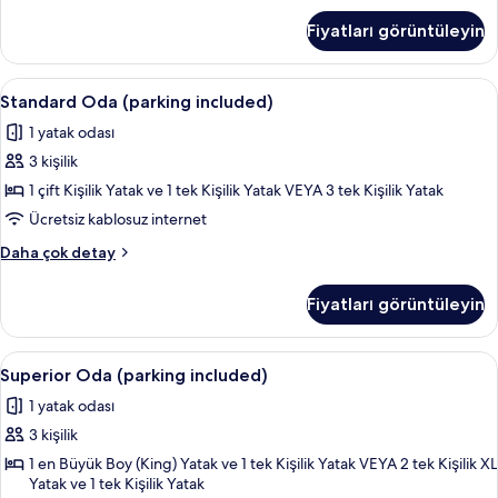
(Superior)
Fiyatları görüntüleyin
hakkında
daha
fazla
Standard
Kaliteli yatak takımı, minibar, odada k
3
detay
Standard Oda (parking included)
Oda
1 yatak odası
(parking
3 kişilik
included)
için
1 çift Kişilik Yatak ve 1 tek Kişilik Yatak VEYA 3 tek Kişilik Yatak
tüm
Ücretsiz kablosuz internet
fotoğrafları
Standard
Daha çok detay
görün
Oda
(parking
Fiyatları görüntüleyin
included)
hakkında
daha
Superior
Kaliteli yatak takımı, minibar, odada k
3
fazla
Superior Oda (parking included)
Oda
detay
1 yatak odası
(parking
3 kişilik
included)
için
1 en Büyük Boy (King) Yatak ve 1 tek Kişilik Yatak VEYA 2 tek Kişilik XL
Yatak ve 1 tek Kişilik Yatak
tüm