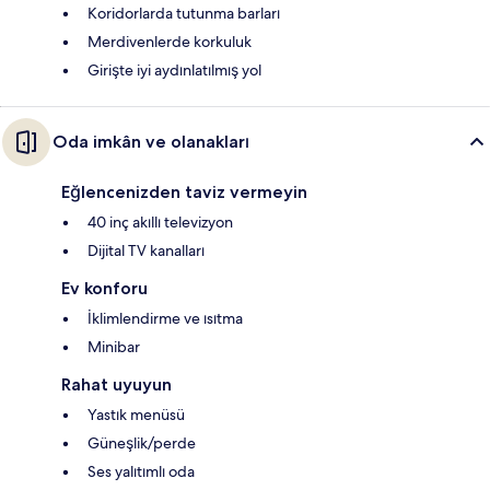
Koridorlarda tutunma barları
Merdivenlerde korkuluk
Girişte iyi aydınlatılmış yol
Oda imkân ve olanakları
Eğlencenizden taviz vermeyin
40 inç akıllı televizyon
Dijital TV kanalları
Ev konforu
İklimlendirme ve ısıtma
Minibar
Rahat uyuyun
Yastık menüsü
Güneşlik/perde
Ses yalıtımlı oda