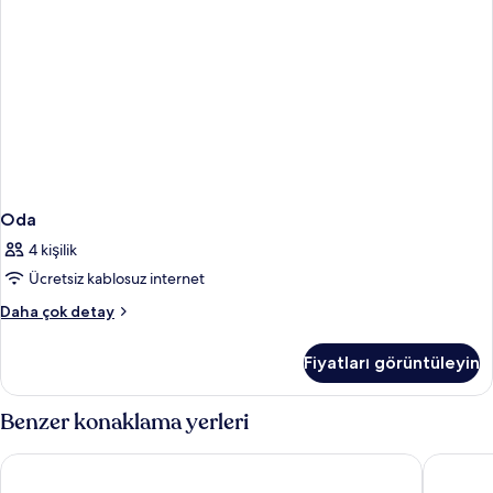
Oda
4 kişilik
Ücretsiz kablosuz internet
Oda
Daha çok detay
hakkında
daha
Fiyatları görüntüleyin
fazla
detay
Benzer konaklama yerleri
Hotel Sevilla Center
Hotel Fer