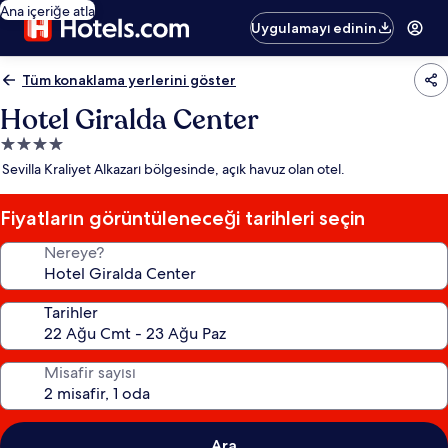
Ana içeriğe atla
Uygulamayı edinin
Tüm konaklama yerlerini göster
Hotel Giralda Center
4.0
yıldızlı
Sevilla Kraliyet Alkazarı bölgesinde, açık havuz olan otel.
konaklama
yeri
Fiyatların görüntüleneceği tarihleri seçin
Nereye?
Tarihler
Misafir sayısı
Ara