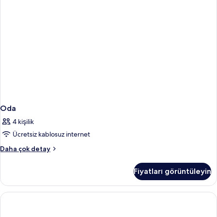
Oda
4 kişilik
Ücretsiz kablosuz internet
Oda
Daha çok detay
hakkında
daha
Fiyatları görüntüleyin
fazla
detay