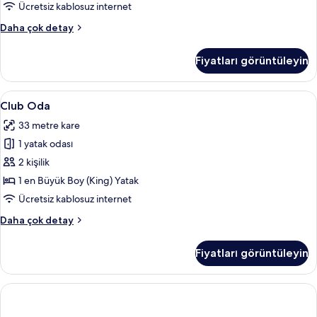
tüm
Ücretsiz kablosuz internet
fotoğrafları
Superior
Daha çok detay
görün
Oda,
1
Fiyatları görüntüleyin
Yatak
Odası
hakkında
Club
Club Oda | Kaliteli yatak takımı, minib
4
daha
Club Oda
Oda
fazla
33 metre kare
detay
için
1 yatak odası
tüm
fotoğrafları
2 kişilik
görün
1 en Büyük Boy (King) Yatak
Ücretsiz kablosuz internet
Club
Daha çok detay
Oda
hakkında
Fiyatları görüntüleyin
daha
fazla
detay