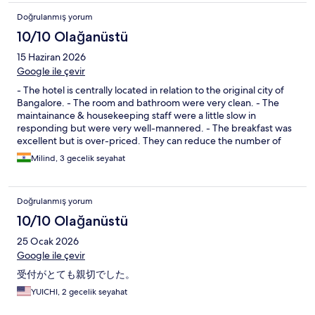
Doğrulanmış yorum
10/10 Olağanüstü
15 Haziran 2026
Google ile çevir
- The hotel is centrally located in relation to the original city of
Bangalore. - The room and bathroom were very clean. - The
maintainance & housekeeping staff were a little slow in
responding but were very well-mannered. - The breakfast was
excellent but is over-priced. They can reduce the number of
items to reduce the price. - The pool seems to be under-utilized
Milind, 3 gecelik seyahat
therefore the water is not as clear as most 4- star pools. Overall a
very nice hotel.
Doğrulanmış yorum
10/10 Olağanüstü
25 Ocak 2026
Google ile çevir
受付がとても親切でした。
YUICHI, 2 gecelik seyahat