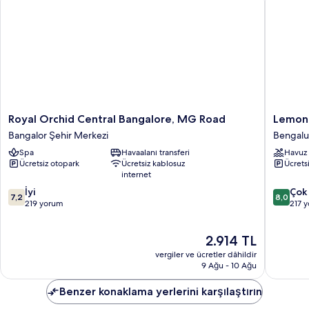
Royal
Lemon
Royal Orchid Central Bangalore, MG Road
Lemon 
Orchid
Tree
Bangalor Şehir Merkezi
Bengalu
Central
Premier,
Spa
Havaalanı transferi
Havuz
Bangalore,
Ulsoor
Ücretsiz otopark
Ücretsiz kablosuz
Ücrets
MG
Lake,
internet
Road
Bengalu
10
10
Bangalor
İyi
Bengalu
Çok 
7,2
8,0
üzerinden
üzerind
Şehir
219 yorum
217 
7.2,
8.0,
Merkezi
İyi,
Çok
Güncel
2.914 TL
219
İyi,
fiyat:
yorum
217
vergiler ve ücretler dâhildir
2.914 TL
yorum
9 Ağu - 10 Ağu
Benzer konaklama yerlerini karşılaştırın