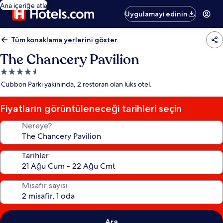
Ana içeriğe atla
Uygulamayı edinin
Tüm konaklama yerlerini göster
The Chancery Pavilion
4.5
yıldızlı
Cubbon Parkı yakınında, 2 restoran olan lüks otel.
konaklama
yeri
Fiyatların görüntüleneceği tarihleri seçin
Nereye?
Tarihler
Misafir sayısı
Ara