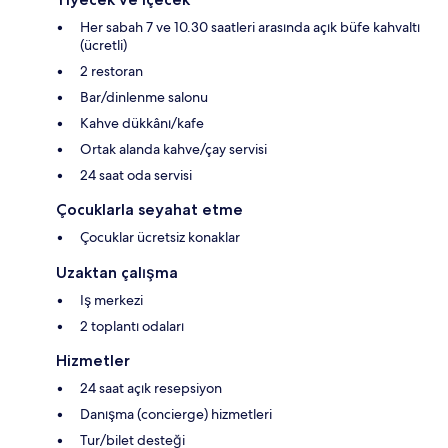
Her sabah 7 ve 10.30 saatleri arasında açık büfe kahvaltı
(ücretli)
2 restoran
Bar/dinlenme salonu
Kahve dükkânı/kafe
Ortak alanda kahve/çay servisi
24 saat oda servisi
Çocuklarla seyahat etme
Çocuklar ücretsiz konaklar
Uzaktan çalışma
Iş merkezi
2 toplantı odaları
Hizmetler
24 saat açık resepsiyon
Danışma (concierge) hizmetleri
Tur/bilet desteği