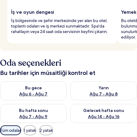
İş ve oyun dengesi
Yemek 
İş bölgesinde ve şehir merkezinde yer alan bu otel,
Bu otelde
toplantı odaları ve iş merkezi sunmaktadır. Spa'da
bulunmak
rahatlayın veya 24 saat oda servisinin keyfini çıkarın.
sunulurk
ediliyor.
Oda seçenekleri
Bu tarihler için müsaitliği kontrol et
Bu gece için müsaitliği kontrol et Ağu 6 - Ağu 7
Yarın için müsaitliği kontrol e
Bu gece
Yarın
Ağu 6 - Ağu 7
Ağu 7 - Ağu 8
Bu hafta sonu için müsaitliği kontrol et Ağu 7 - Ağu 9
Önümüzdeki hafta sonu için müs
Bu hafta sonu
Gelecek hafta sonu
Ağu 7 - Ağu 9
Ağu 14 - Ağu 16
Odalar
Tüm odalar
1 yatak
2 yatak
için