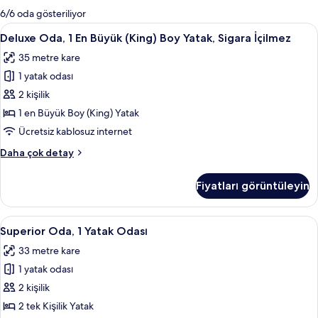
mevcut
6/6 oda gösteriliyor
filtreler
Deluxe
Kaliteli yatak takımı, minibar, odada k
4
Deluxe Oda, 1 En Büyük (King) Boy Yatak, Sigara İçilmez
Oda,
35 metre kare
1
1 yatak odası
En
Büyük
2 kişilik
(King)
1 en Büyük Boy (King) Yatak
Boy
Ücretsiz kablosuz internet
Yatak,
Deluxe
Daha çok detay
Sigara
Oda,
İçilmez
1
Fiyatları görüntüleyin
En
için
Büyük
tüm
(King)
Superior
Kaliteli yatak takımı, minibar, odada k
fotoğrafları
4
Boy
Superior Oda, 1 Yatak Odası
Oda,
görün
Yatak,
33 metre kare
Sigara
1
İçilmez
1 yatak odası
Yatak
hakkında
Odası
2 kişilik
daha
için
fazla
2 tek Kişilik Yatak
detay