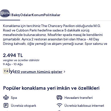
ceki
Sonraki
27+
Genel Bakış
Odalar
Konum
Politikalar
Konaklama için tercihiniz The Chancery Pavilion olduğunda M.G.
Road ve Cubbon Parkı hedefine sadece 5 dakikalık sürüş
mesafesinde bulunacaksınız. Misafirler spada masaj ile kendilerini
şımartabilir. Ayrıca 2 restoran arasından biri olan Ithaca - All Day
Dining kahvaltı, öğle yemeği ve akşam yemeği sunar. Spor salonu ve
bar/dinlenme salonu, bu lüks otel dâhilindeki diğer öne çıkan
özellikler arasındadır.
Şu
2.494 TL
anki
vergiler ve ücretler dâhildir
fiyat
9 Ağu - 10 Ağu
Fitness salonu
2.494 TL
Yorumlar
İyi
7,4
410 yorumun tümünü göster
7,4/10
Popüler konaklama yeri imkân ve özellikleri
Spa
Havaalanı transferi
Ücretsiz otopark
Ücretsiz kablosuz internet