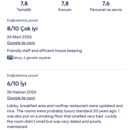
7,8
7,8
7,6
Temizlik
Konum
Personel ve servis
Yorumlar
Doğrulanmış yorum
8/10 Çok iyi
26 Mart 2026
Google ile çevir
Friendly staff and efficient house keeping
Yahya, 2 gecelik seyahat
Doğrulanmış yorum
6/10 İyi
26 Haziran 2026
Google ile çevir
Lobby, breakfast area and rooftop restaurant were updated and
nice. The rooms were probably luxury standard 20 years ago. I
was also put on a smoking floor that smelled very bad. Luckily
the room didn’t smell but was very dated and poorly
maintained.