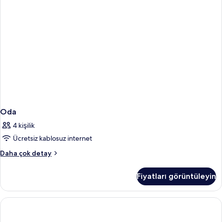
Oda
4 kişilik
Ücretsiz kablosuz internet
Oda
Daha çok detay
hakkında
daha
Fiyatları görüntüleyin
fazla
detay