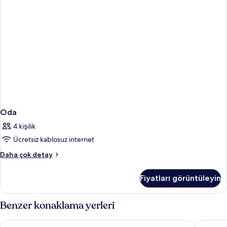
Oda
4 kişilik
Ücretsiz kablosuz internet
Oda
Daha çok detay
hakkında
daha
Fiyatları görüntüleyin
fazla
detay
Benzer konaklama yerleri
Royal Orchid Central Bangalore, MG Road
Lemon Tr