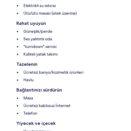
Elektrikli su ısıtıcısı
Ütü/ütü masası (istek üzerine)
Rahat uyuyun
Güneşlik/perde
Ses yalıtımlı oda
"turndown" servisi
Kaliteli yatak takımı
Tazelenin
Ücretsiz banyo/kozmetik ürünleri
Havlu
Bağlantınızı sürdürün
Masa
Ücretsiz kablosuz İnternet
Telefon
Yiyecek ve içecek