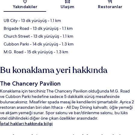
Harita
Yakındakiler
Ulaşım
Restoranlar
UB City
- 13 dk yürüyüş
- 1.1 km
Brigade Road
- 13 dk yürüyüş
- 1.1 km
Church Street
- 13 dk yürüyüş
- 1.1 km
Cubbon Parkı
- 14 dk yürüyüş
- 1.3 km
M.G. Road
- 15 dk yürüyüş
- 1.3 km
Bu konaklama yeri hakkında
The Chancery Pavilion
Konaklama için tercihiniz The Chancery Pavilion olduğunda M.G. Road
ve Cubbon Parkı hedefine sadece 5 dakikalık sürüş mesafesinde
bulunacaksınız. Misafirler spada masaj ile kendilerini şımartabilir. Ayrıca 2
restoran arasından biri olan Ithaca - All Day Dining kahvaltı, öğle yemeği
ve akşam yemeği sunar. Spor salonu ve bar/dinlenme salonu, bu lüks
otel dâhilindeki diğer öne çıkan özellikler arasındadır.
İptal hakları hakkında bilgi