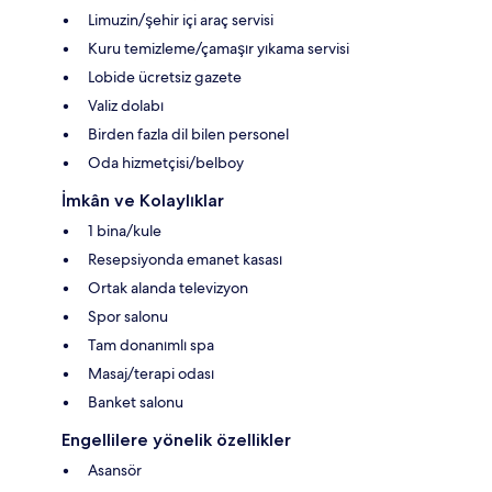
Limuzin/şehir içi araç servisi
Kuru temizleme/çamaşır yıkama servisi
Lobide ücretsiz gazete
Valiz dolabı
Birden fazla dil bilen personel
Oda hizmetçisi/belboy
İmkân ve Kolaylıklar
1 bina/kule
Resepsiyonda emanet kasası
Ortak alanda televizyon
Spor salonu
Tam donanımlı spa
Masaj/terapi odası
Banket salonu
Engellilere yönelik özellikler
Asansör