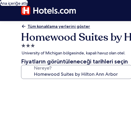
Ana içeriğe atla
Tüm konaklama yerlerini göster
Homewood Suites by H
3.0
yıldızlı
University of Michigan bölgesinde, kapalı havuz olan otel.
konaklama
Fiyatların görüntüleneceği tarihleri seçin
yeri
Nereye?
Homewood
Suites
by
Hilton
Ann
Arbor