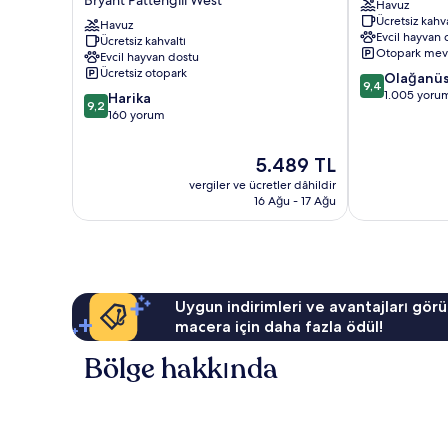
Bryant Pattengill West
Havuz
Hilton
Arbor
Ücretsiz kahva
Ann
Havuz
Bryant
Evcil hayvan 
Ücretsiz kahvaltı
Arbor
Pattengill
Otopark mev
Evcil hayvan dostu
South
East
Ücretsiz otopark
10
Olağanü
Bryant
9,4
üzerinden
1.005 yoru
10
Pattengill
Harika
9,2
9.4,
üzerinden
West
160 yorum
Olağanüstü,
9.2,
1.005
Harika,
Güncel
5.489 TL
yorum
160
fiyat:
vergiler ve ücretler dâhildir
yorum
5.489 TL
16 Ağu - 17 Ağu
Uygun indirimleri ve avantajları görü
macera için daha fazla ödül!
Bölge hakkında