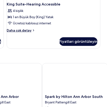
King Suite-Hearing Accessible
4 kişilik
1 en Büyük Boy (King) Yatak
Ücretsiz kablosuz internet
King
Daha çok detay
Suite-
Hearing
n
Fiyatları görüntüleyin
Accessible
hakkında
daha
fazla
detay
nn Arbor
Spark by Hilton Ann Arbor South
Spark
 Ann Arbor
Spark by Hilton Ann Arbor South
by
ill East
Bryant Pattengill East
Hilton