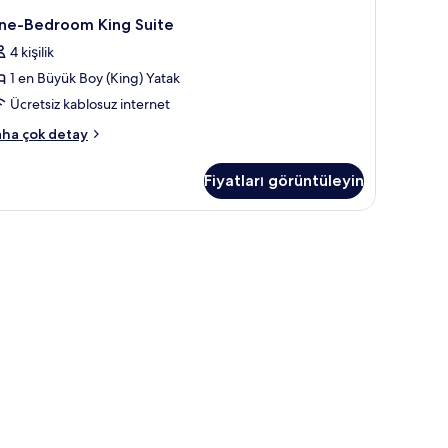
ne-Bedroom King Suite
4 kişilik
1 en Büyük Boy (King) Yatak
Ücretsiz kablosuz internet
ne-
ha çok detay
edroom
ng
Fiyatları görüntüleyin
ite
kkında
ha
zla
tay