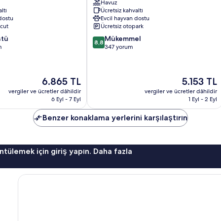
Havuz
Ann
ltı
Ücretsiz kahvaltı
Arbor
dostu
Evcil hayvan dostu
South
cut
Ücretsiz otopark
Bryant
10
stü
Mükemmel
Pattengill
8,8
üzerinden
m
347 yorum
East
8.8,
Mükemmel,
347
Güncel
Güncel
6.865 TL
5.153 TL
yorum
fiyat:
fiyat:
vergiler ve ücretler dâhildir
vergiler ve ücretler dâhildir
6.865 TL
5.153 TL
6 Eyl - 7 Eyl
1 Eyl - 2 Eyl
Benzer konaklama yerlerini karşılaştırın
ntülemek için giriş yapın. Daha fazla