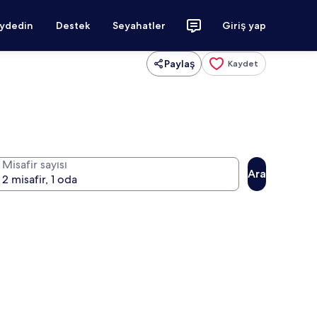
aydedin
Destek
Seyahatler
Giriş yap
Paylaş
Kaydet
Misafir sayısı
Ara