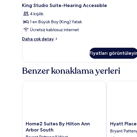
King Studio Suite-Hearing Accessible
4 kişilik
1 en Büyük Boy (King) Yatak
Ücretsiz kablosuz internet
King
Daha çok detay
Studio
Suite-
Fiyatları görüntüleyi
Hearing
Accessible
hakkında
Benzer konaklama yerleri
daha
fazla
detay
Home2 Suites By Hilton Ann Arbor South
Hyatt Place A
Home2
Hyatt
Home2 Suites By Hilton Ann
Hyatt Place
Suites
Place
Arbor South
Bryant Patteng
By
Ann