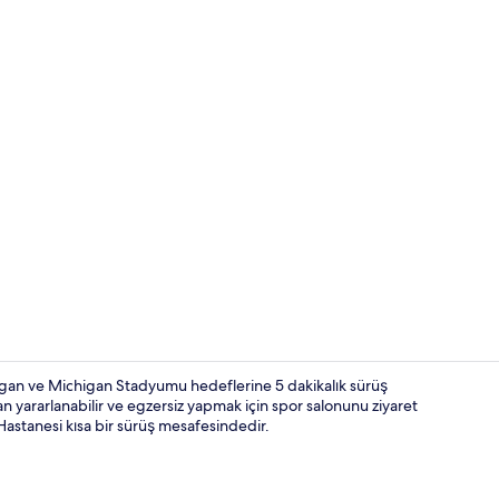
Uydu yayını 
gan ve Michigan Stadyumu hedeflerine 5 dakikalık sürüş
 yararlanabilir ve egzersiz yapmak için spor salonunu ziyaret
Hastanesi kısa bir sürüş mesafesindedir.
Teras/veran