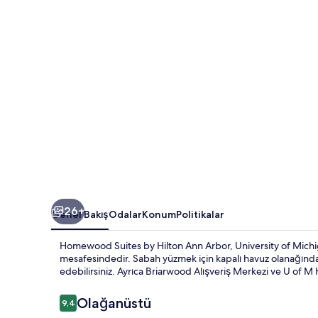
için
fotoğraf
galerisi
26+
Genel Bakış
Odalar
Konum
Politikalar
Homewood Suites by Hilton Ann Arbor, University of Michi
mesafesindedir. Sabah yüzmek için kapalı havuz olanağından
edebilirsiniz. Ayrıca Briarwood Alışveriş Merkezi ve U of M 
Yorumlar
Olağanüstü
9,4
9,4/10