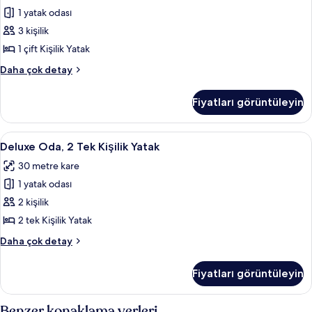
daha
1 yatak odası
Yatak
fazla
Odası
3 kişilik
detay
için
1 çift Kişilik Yatak
tüm
Executive
Daha çok detay
fotoğrafları
Süit,
görün
1
Fiyatları görüntüleyin
Yatak
Odası
hakkında
Deluxe
2 bar/dinlenme salonu, 2 havuz kenarı
4
daha
Deluxe Oda, 2 Tek Kişilik Yatak
Oda,
fazla
30 metre kare
detay
2
1 yatak odası
Tek
Kişilik
2 kişilik
Yatak
2 tek Kişilik Yatak
için
Deluxe
Daha çok detay
tüm
Oda,
fotoğrafları
2
Fiyatları görüntüleyin
Tek
görün
Kişilik
Yatak
Benzer konaklama yerleri