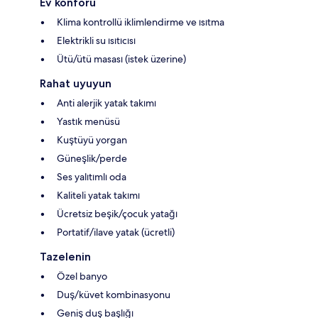
Ev konforu
Klima kontrollü iklimlendirme ve ısıtma
Elektrikli su ısıtıcısı
Ütü/ütü masası (istek üzerine)
Rahat uyuyun
Anti alerjik yatak takımı
Yastık menüsü
Kuştüyü yorgan
Güneşlik/perde
Ses yalıtımlı oda
Kaliteli yatak takımı
Ücretsiz beşik/çocuk yatağı
Portatif/ilave yatak (ücretli)
Tazelenin
Özel banyo
Duş/küvet kombinasyonu
Geniş duş başlığı