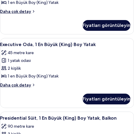
(King)
1 en Büyük Boy (King) Yatak
Boy
Family
Daha çok detay
Yatak
Oda,
için
1
Fiyatları görüntüleyin
En
tüm
Büyük
fotoğrafları
(King)
Executive
Executive Oda, 1 En Büyük (King) Boy Y
görün
7
Boy
Executive Oda, 1 En Büyük (King) Boy Yatak
Oda,
Yatak
45 metre kare
hakkında
1
daha
1 yatak odası
En
fazla
Büyük
2 kişilik
detay
(King)
1 en Büyük Boy (King) Yatak
Boy
Executive
Daha çok detay
Yatak
Oda,
için
1
Fiyatları görüntüleyin
En
tüm
Büyük
fotoğrafları
(King)
Presidential
Presidential Süit, 1 En Büyük (King) Bo
görün
5
Boy
Presidential Süit, 1 En Büyük (King) Boy Yatak, Balkon
Süit,
Yatak
90 metre kare
hakkında
1
daha