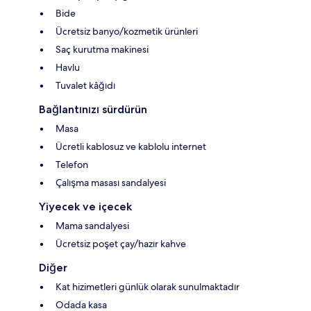
Bide
Ücretsiz banyo/kozmetik ürünleri
Saç kurutma makinesi
Havlu
Tuvalet kâğıdı
Bağlantınızı sürdürün
Masa
Ücretli kablosuz ve kablolu internet
Telefon
Çalışma masası sandalyesi
Yiyecek ve içecek
Mama sandalyesi
Ücretsiz poşet çay/hazır kahve
Diğer
Kat hizimetleri günlük olarak sunulmaktadır
Odada kasa