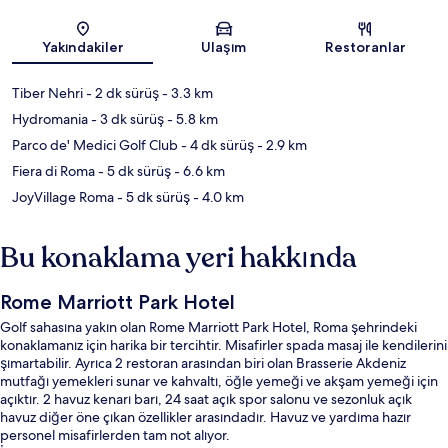
Harita
Yakındakiler
Ulaşım
Restoranlar
Tiber Nehri
- 2 dk sürüş
- 3.3 km
Hydromania
- 3 dk sürüş
- 5.8 km
Parco de' Medici Golf Club
- 4 dk sürüş
- 2.9 km
Fiera di Roma
- 5 dk sürüş
- 6.6 km
JoyVillage Roma
- 5 dk sürüş
- 4.0 km
Bu konaklama yeri hakkında
Rome Marriott Park Hotel
Golf sahasına yakın olan Rome Marriott Park Hotel, Roma şehrindeki
konaklamanız için harika bir tercihtir. Misafirler spada masaj ile kendilerini
şımartabilir. Ayrıca 2 restoran arasından biri olan Brasserie Akdeniz
mutfağı yemekleri sunar ve kahvaltı, öğle yemeği ve akşam yemeği için
açıktır. 2 havuz kenarı barı, 24 saat açık spor salonu ve sezonluk açık
havuz diğer öne çıkan özellikler arasındadır. Havuz ve yardıma hazır
personel misafirlerden tam not alıyor.