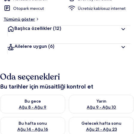
Otopark mevcut
Ücretsiz kablosuz internet
Tümünü göster
Başlıca özellikler
(12)
Ailelere uygun
(6)
Oda seçenekleri
Bu tarihler için müsaitliği kontrol et
Bu gece için müsaitliği kontrol et Ağu 8 - Ağu 9
Yarın için müsaitliği kontrol e
Bu gece
Yarın
Ağu 8 - Ağu 9
Ağu 9 - Ağu 10
Bu hafta sonu için müsaitliği kontrol et Ağu 14 - Ağu 16
Önümüzdeki hafta sonu için mü
Bu hafta sonu
Gelecek hafta sonu
Ağu 14 - Ağu 16
Ağu 21 - Ağu 23