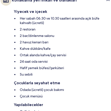
Konaklama yeri imkân ve olanakları
Yiyecek ve içecek
Her sabah 06.30 ve 10.30 saatleri arasında açık büfe
kahvaltı (ücretli)
2 restoran
2 bar/dinlenme salonu
2 havuz kenarı barı
Kahve dükkânı/kafe
Ortak alanda kahve/çay servisi
24 saat oda servisi
Hafif yemek büfesi/şarküteri
Su sebili
Çocuklarla seyahat etme
Odada (ücretli) çocuk bakımı
Çocuk menüsü
Yapılabilecekler