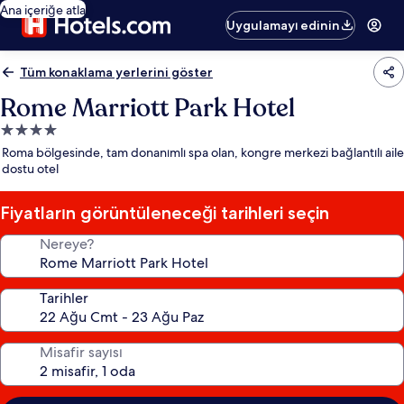
Ana içeriğe atla
Uygulamayı edinin
Tüm konaklama yerlerini göster
Rome Marriott Park Hotel
4.0
yıldızlı
Roma bölgesinde, tam donanımlı spa olan, kongre merkezi bağlantılı aile
konaklama
dostu otel
yeri
Fiyatların görüntüleneceği tarihleri seçin
Nereye?
Tarihler
Misafir sayısı