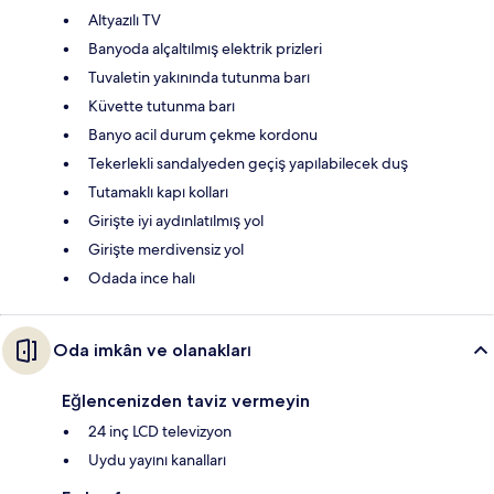
Altyazılı TV
Banyoda alçaltılmış elektrik prizleri
Tuvaletin yakınında tutunma barı
Küvette tutunma barı
Banyo acil durum çekme kordonu
Tekerlekli sandalyeden geçiş yapılabilecek duş
Tutamaklı kapı kolları
Girişte iyi aydınlatılmış yol
Girişte merdivensiz yol
Odada ince halı
Oda imkân ve olanakları
Eğlencenizden taviz vermeyin
24 inç LCD televizyon
Uydu yayını kanalları