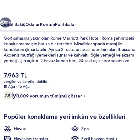
galerisi
ceki
Sonraki
51+
Genel Bakış
Odalar
Konum
Politikalar
Golf sahasına yakın olan Rome Marriott Park Hotel, Roma şehrindeki
konaklamanız için harika bir tercihtir. Misafirler spada masaj ile
kendilerini şımartabilir. Ayrıca 2 restoran arasından biri olan Brasserie
Akdeniz mutfağı yemekleri sunar ve kahvaltı, öğle yemeği ve akşam
yemeği için açıktır. 2 havuz kenarı barı, 24 saat açık spor salonu ve
sezonluk açık havuz diğer öne çıkan özellikler arasındadır. Havuz ve
yardıma hazır personel misafirlerden tam not alıyor.
Şu
7.963 TL
anki
vergiler ve ücretler dâhildir
fiyat
15 Ağu - 16 Ağu
Dış mekân
7.963 TL
Yorumlar
İyi
7,8
1.009 yorumun tümünü göster
7,8/10
Popüler konaklama yeri imkân ve özellikleri
Havuz
Spa
Havaalanı transferi
Evcil hayvan dostu