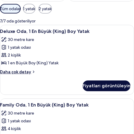
Odalar
Tüm odalar
1 yatak
2 yatak
için
mevcut
7/7 oda gösteriliyor
filtreler
Deluxe
Deluxe Oda, 1 En Büyük (King) Boy Yata
5
Deluxe Oda, 1 En Büyük (King) Boy Yatak
Oda,
30 metre kare
1
1 yatak odası
En
Büyük
2 kişilik
(King)
1 en Büyük Boy (King) Yatak
Boy
Deluxe
Daha çok detay
Yatak
Oda,
için
1
Fiyatları görüntüleyin
En
tüm
Büyük
fotoğrafları
(King)
Family
Family Oda, 1 En Büyük (King) Boy Yata
görün
4
Boy
Family Oda, 1 En Büyük (King) Boy Yatak
Oda,
Yatak
30 metre kare
hakkında
1
daha
1 yatak odası
En
fazla
Büyük
4 kişilik
detay