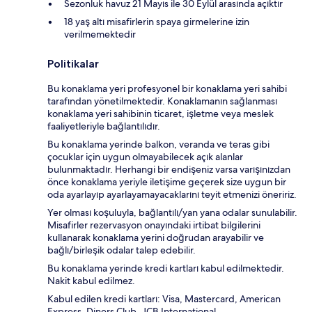
Sezonluk havuz 21 Mayıs ile 30 Eylül arasında açıktır
18 yaş altı misafirlerin spaya girmelerine izin
verilmemektedir
Politikalar
Bu konaklama yeri profesyonel bir konaklama yeri sahibi
tarafından yönetilmektedir. Konaklamanın sağlanması
konaklama yeri sahibinin ticaret, işletme veya meslek
faaliyetleriyle bağlantılıdır.
Bu konaklama yerinde balkon, veranda ve teras gibi
çocuklar için uygun olmayabilecek açık alanlar
bulunmaktadır. Herhangi bir endişeniz varsa varışınızdan
önce konaklama yeriyle iletişime geçerek size uygun bir
oda ayarlayıp ayarlayamayacaklarını teyit etmenizi öneririz.
Yer olması koşuluyla, bağlantılı/yan yana odalar sunulabilir.
Misafirler rezervasyon onayındaki irtibat bilgilerini
kullanarak konaklama yerini doğrudan arayabilir ve
bağlı/birleşik odalar talep edebilir.
Bu konaklama yerinde kredi kartları kabul edilmektedir.
Nakit kabul edilmez.
Kabul edilen kredi kartları: Visa, Mastercard, American
Express, Diners Club, JCB International