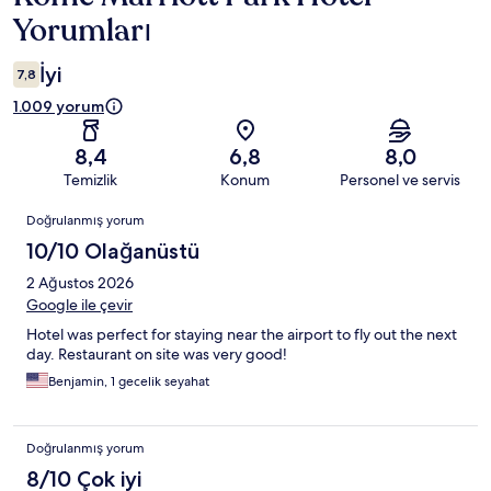
Yorumları
İyi
7,8
1.009 yorum
8,4
6,8
8,0
Temizlik
Konum
Personel ve servis
Yorumlar
Doğrulanmış yorum
10/10 Olağanüstü
2 Ağustos 2026
Google ile çevir
Hotel was perfect for staying near the airport to fly out the next
day. Restaurant on site was very good!
Benjamin, 1 gecelik seyahat
Doğrulanmış yorum
8/10 Çok iyi