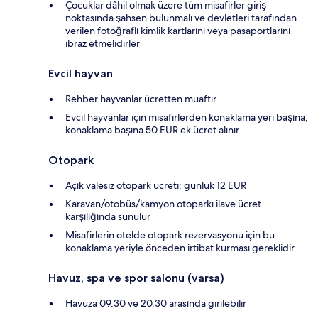
Çocuklar dâhil olmak üzere tüm misafirler giriş
noktasında şahsen bulunmalı ve devletleri tarafından
verilen fotoğraflı kimlik kartlarını veya pasaportlarını
ibraz etmelidirler
Evcil hayvan
Rehber hayvanlar ücretten muaftır
Evcil hayvanlar için misafirlerden konaklama yeri başına,
konaklama başına 50 EUR ek ücret alınır
Otopark
Açık valesiz otopark ücreti: günlük 12 EUR
Karavan/otobüs/kamyon otoparkı ilave ücret
karşılığında sunulur
Misafirlerin otelde otopark rezervasyonu için bu
konaklama yeriyle önceden irtibat kurması gereklidir
Havuz, spa ve spor salonu (varsa)
Havuza 09.30 ve 20.30 arasında girilebilir