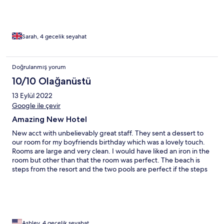
Sarah, 4 gecelik seyahat
Doğrulanmış yorum
10/10 Olağanüstü
13 Eylül 2022
Google ile çevir
Amazing New Hotel
New acct with unbelievably great staff. They sent a dessert to
our room for my boyfriends birthday which was a lovely touch.
Rooms are large and very clean. I would have liked an iron in the
room but other than that the room was perfect. The beach is
steps from the resort and the two pools are perfect if the steps
down to the beach are difficult. The rooftop bar has spectacular
views and a great happy hour. The breakfast had a nice variety
and there were many amazing restaurants walking distance
from the hotel if you don't dine there. I would 1000% stay here
again.
Ashley, 4 gecelik seyahat