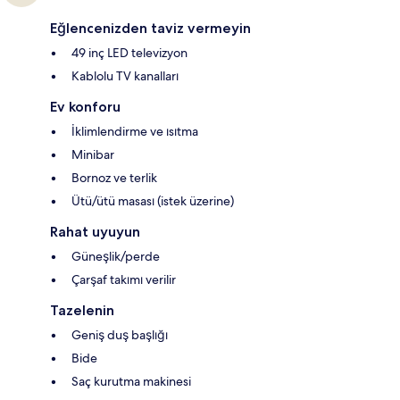
Eğlencenizden taviz vermeyin
49 inç LED televizyon
Kablolu TV kanalları
Ev konforu
İklimlendirme ve ısıtma
Minibar
Bornoz ve terlik
Ütü/ütü masası (istek üzerine)
Rahat uyuyun
Güneşlik/perde
Çarşaf takımı verilir
Tazelenin
Geniş duş başlığı
Bide
Saç kurutma makinesi