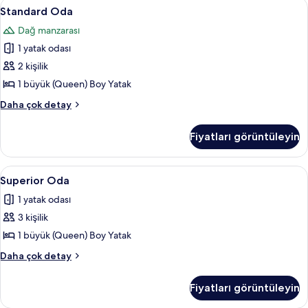
Standard
Standard Oda | Minibar, odada kasa, 
5
Standard Oda
Oda
Dağ manzarası
için
1 yatak odası
tüm
fotoğrafları
2 kişilik
görün
1 büyük (Queen) Boy Yatak
Standard
Daha çok detay
Oda
hakkında
Fiyatları görüntüleyin
daha
fazla
detay
Superior
Superior Oda | Minibar, odada kasa, 
4
Superior Oda
Oda
1 yatak odası
için
3 kişilik
tüm
fotoğrafları
1 büyük (Queen) Boy Yatak
görün
Superior
Daha çok detay
Oda
hakkında
Fiyatları görüntüleyin
daha
fazla