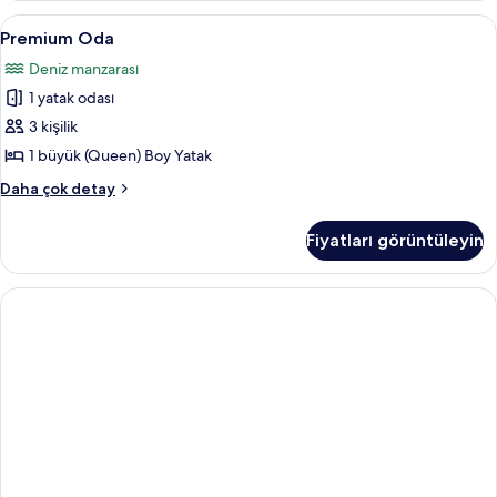
detay
Premium
Premium Oda | Minibar, odada kasa, m
7
Premium Oda
Oda
Deniz manzarası
için
1 yatak odası
tüm
fotoğrafları
3 kişilik
görün
1 büyük (Queen) Boy Yatak
Premium
Daha çok detay
Oda
hakkında
Fiyatları görüntüleyin
daha
fazla
detay