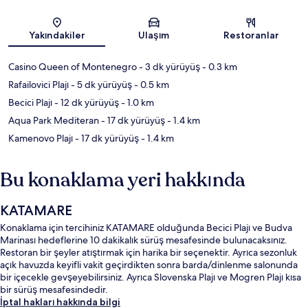
Harita
Yakındakiler
Ulaşım
Restoranlar
Casino Queen of Montenegro
- 3 dk yürüyüş
- 0.3 km
Rafailovici Plajı
- 5 dk yürüyüş
- 0.5 km
Becici Plajı
- 12 dk yürüyüş
- 1.0 km
Aqua Park Mediteran
- 17 dk yürüyüş
- 1.4 km
Kamenovo Plajı
- 17 dk yürüyüş
- 1.4 km
Bu konaklama yeri hakkında
KATAMARE
Konaklama için tercihiniz KATAMARE olduğunda Becici Plajı ve Budva
Marinası hedeflerine 10 dakikalık sürüş mesafesinde bulunacaksınız.
Restoran bir şeyler atıştırmak için harika bir seçenektir. Ayrıca sezonluk
açık havuzda keyifli vakit geçirdikten sonra barda/dinlenme salonunda
bir içecekle gevşeyebilirsiniz. Ayrıca Slovenska Plajı ve Mogren Plajı kısa
bir sürüş mesafesindedir.
İptal hakları hakkında bilgi