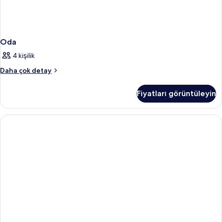
Oda
4 kişilik
Oda
Daha çok detay
hakkında
daha
Fiyatları görüntüleyin
fazla
detay