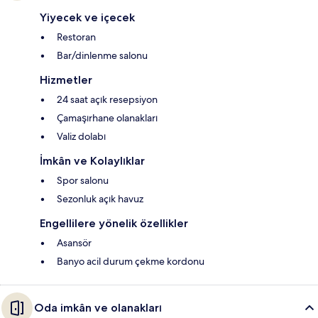
Yiyecek ve içecek
Restoran
Bar/dinlenme salonu
Hizmetler
24 saat açık resepsiyon
Çamaşırhane olanakları
Valiz dolabı
İmkân ve Kolaylıklar
Spor salonu
Sezonluk açık havuz
Engellilere yönelik özellikler
Asansör
Banyo acil durum çekme kordonu
Oda imkân ve olanakları