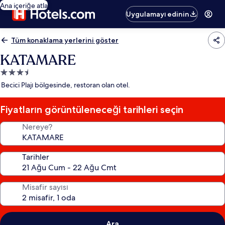
Ana içeriğe atla
Uygulamayı edinin
Tüm konaklama yerlerini göster
KATAMARE
3.5
yıldızlı
Becici Plajı bölgesinde, restoran olan otel.
konaklama
yeri
Fiyatların görüntüleneceği tarihleri seçin
Nereye?
Tarihler
Misafir sayısı
Ara