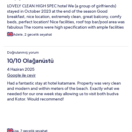
LOVELY CLEAN HIGH SPEC hotel We (a group of girlfriends)
stayed in October 2023 at the end of the season Good
breakfast, nice location, extremely clean, great balcony, comfy
beds, perfect location! Nice facilities, roof top bar/pool area was
fabulous The rooms were high specification with ample facilities
Adele, 2 gecelik seyahat
Doğrulanmış yorum
10/10 Olağanüstü
4 Haziran 2025
Google ile çevir
Had a fantastic stay at hotel katamare. Property was very clean
and modern and within meters of the beach. Exactly what we
needed for our one week stay allowing us to visit both budva
and Kotor. Would recommend!
Lisa, 7 gecelik seyahat