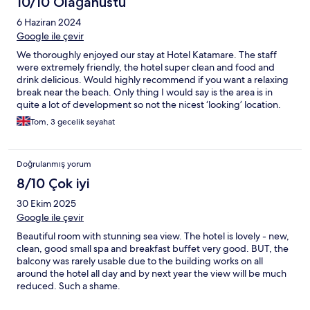
10/10 Olağanüstü
6 Haziran 2024
Google ile çevir
We thoroughly enjoyed our stay at Hotel Katamare. The staff
were extremely friendly, the hotel super clean and food and
drink delicious. Would highly recommend if you want a relaxing
break near the beach. Only thing I would say is the area is in
quite a lot of development so not the nicest ‘looking’ location.
But I’m sure that will change and this is no fault of the hotel. The
Tom, 3 gecelik seyahat
hotel gave us really good rate taxis to the old town, but it can be
walked to in around an hour.
Doğrulanmış yorum
8/10 Çok iyi
30 Ekim 2025
Google ile çevir
Beautiful room with stunning sea view. The hotel is lovely - new,
clean, good small spa and breakfast buffet very good. BUT, the
balcony was rarely usable due to the building works on all
around the hotel all day and by next year the view will be much
reduced. Such a shame.