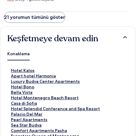
21 yorumun tümünü göster
Keşfetmeye devam edin
Konaklama
H
Hotel Kalos
o
A
Apart hotel Harmonia
t
p
L
Luxury Budva Center Apartments
e
a
u
H
Hotel Bono
l
r
x
o
B
Bella Vista
K
t
u
t
e
H
Hotel Montenegro Beach Resort
a
h
r
e
l
o
C
Casa di Sofia
l
o
y
l
l
t
a
H
Hotel Splendid Conference and Spa Resort
o
t
B
B
a
e
s
o
P
Palacio Del Mar
s
e
u
o
V
l
a
t
a
P
Pearl Apartments
i
l
d
n
i
M
d
e
l
e
S
Sea Star Budva
ç
H
v
o
s
o
i
l
a
a
e
C
Comfort Apartments Pasha
i
a
a
i
t
n
S
S
c
r
a
o
E