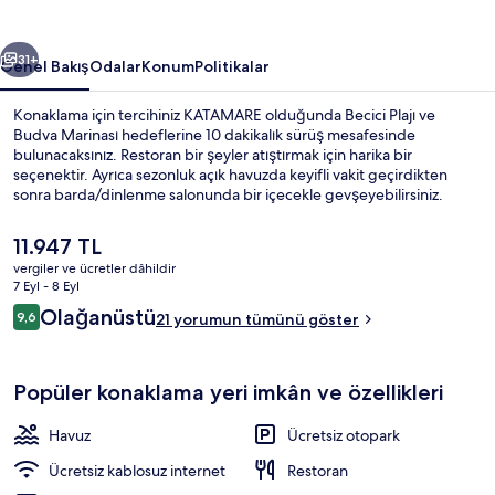
ceki
Sonraki
31+
Genel Bakış
Odalar
Konum
Politikalar
Konaklama için tercihiniz KATAMARE olduğunda Becici Plajı ve
Budva Marinası hedeflerine 10 dakikalık sürüş mesafesinde
bulunacaksınız. Restoran bir şeyler atıştırmak için harika bir
seçenektir. Ayrıca sezonluk açık havuzda keyifli vakit geçirdikten
sonra barda/dinlenme salonunda bir içecekle gevşeyebilirsiniz.
Ayrıca Slovenska Plajı ve Mogren Plajı kısa bir sürüş mesafesindedir.
Şu
11.947 TL
anki
vergiler ve ücretler dâhildir
fiyat
7 Eyl - 8 Eyl
Premium Oda | Teras/veranda
11.947 TL
Yorumlar
Olağanüstü
9,6
21 yorumun tümünü göster
9,6/10
Popüler konaklama yeri imkân ve özellikleri
Havuz
Ücretsiz otopark
Ücretsiz kablosuz internet
Restoran