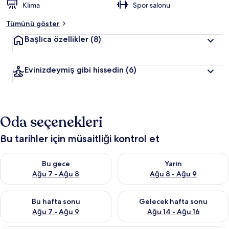
Klima
Spor salonu
Tümünü göster
Başlıca özellikler
(8)
Evinizdeymiş gibi hissedin
(6)
Oda seçenekleri
Bu tarihler için müsaitliği kontrol et
Bu gece için müsaitliği kontrol et Ağu 7 - Ağu 8
Yarın için müsaitliği kontrol e
Bu gece
Yarın
Ağu 7 - Ağu 8
Ağu 8 - Ağu 9
Bu hafta sonu için müsaitliği kontrol et Ağu 7 - Ağu 9
Önümüzdeki hafta sonu için müs
Bu hafta sonu
Gelecek hafta sonu
Ağu 7 - Ağu 9
Ağu 14 - Ağu 16