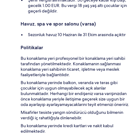
Şehir vergisi alınmaktadır: 30 geceye kadar kişi başı,
gecelik 1.00 EUR. Bu vergi 18 yaş yaş altı çocuklar için
geçerli değildir.
Havuz, spa ve spor salonu (varsa)
Sezonluk havuz 10 Haziran ile 31 Ekim arasında açıktır
Politikalar
Bu konaklama yeri profesyonel bir konaklama yeri sahibi
tarafından yönetilmektedir. Konaklamanın sağlanması
konaklama yeri sahibinin ticaret, işletme veya meslek
faaliyetleriyle bağlantılıdır.
Bu konaklama yerinde balkon, veranda ve teras gibi
çocuklar için uygun olmayabilecek açık alanlar
bulunmaktadır. Herhangi bir endişeniz varsa varışınızdan
önce konaklama yeriyle iletişime geçerek size uygun bir
oda ayarlayıp ayarlayamayacaklarını teyit etmenizi öneririz.
Misafirler tesiste yangın söndürücü olduğunu bilmenin
verdiği iç rahatlığıyla dinlenebilir.
Bu konaklama yerinde kredi kartları ve nakit kabul
edilmektedir.