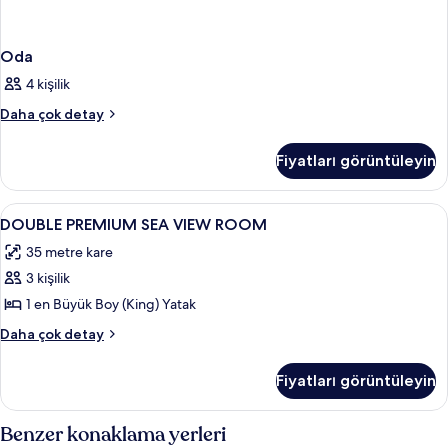
Oda
4 kişilik
Oda
Daha çok detay
hakkında
daha
Fiyatları görüntüleyin
fazla
detay
DOUBLE
Minibar, odada kasa, masa, güneşlik/
8
DOUBLE PREMIUM SEA VIEW ROOM
PREMIUM
35 metre kare
SEA
3 kişilik
VIEW
ROOM
1 en Büyük Boy (King) Yatak
için
DOUBLE
Daha çok detay
tüm
PREMIUM
SEA
fotoğrafları
Fiyatları görüntüleyin
VIEW
görün
ROOM
hakkında
Benzer konaklama yerleri
daha