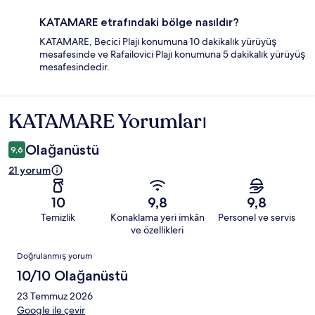
KATAMARE etrafındaki bölge nasıldır?
KATAMARE, Becici Plajı konumuna 10 dakikalık yürüyüş
mesafesinde ve Rafailovici Plajı konumuna 5 dakikalık yürüyüş
mesafesindedir.
KATAMARE Yorumları
Yorumlar
Olağanüstü
9,6
21 yorum
10
9,8
9,8
Temizlik
Konaklama yeri imkân
Personel ve servis
ve özellikleri
Yorumlar
Doğrulanmış yorum
10/10 Olağanüstü
23 Temmuz 2026
Google ile çevir