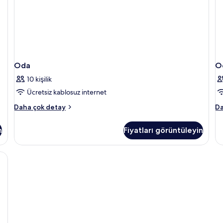
Oda
O
10 kişilik
Ücretsiz kablosuz internet
Oda
O
Daha çok detay
Da
hakkında
ha
daha
da
n
Fiyatları görüntüleyin
fazla
fa
detay
de