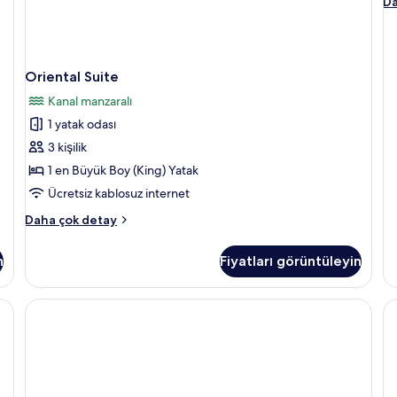
Pa
Da
Su
ha
da
fa
Oriental Suite
de
Kanal manzaralı
1 yatak odası
3 kişilik
1 en Büyük Boy (King) Yatak
Ücretsiz kablosuz internet
Oriental
Daha çok detay
Suite
hakkında
n
Fiyatları görüntüleyin
daha
fazla
detay
k | Kaliteli yatak takımı, minibar, odada kasa, masa