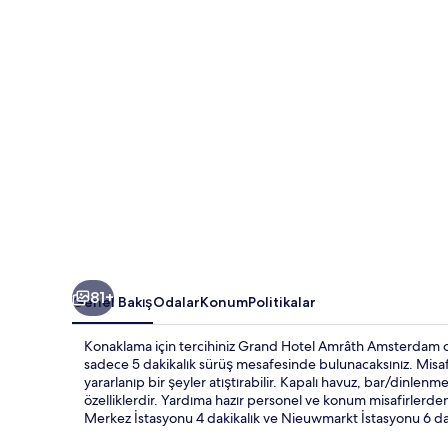
galerisi
81+
Genel Bakış
Odalar
Konum
Politikalar
Konaklama için tercihiniz Grand Hotel Amrâth Amsterdam 
sadece 5 dakikalık sürüş mesafesinde bulunacaksınız. Misafi
yararlanıp bir şeyler atıştırabilir. Kapalı havuz, bar/dinlen
özelliklerdir. Yardıma hazır personel ve konum misafirlerd
Merkez İstasyonu 4 dakikalık ve Nieuwmarkt İstasyonu 6 d