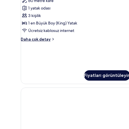
60 metre kare
Boy
1 yatak odası
Yatak
3 kişilik
için
1 en Büyük Boy (King) Yatak
tüm
fotoğrafları
Ücretsiz kablosuz internet
görün
Süit,
Daha çok detay
1
En
Büyük
(King)
Boy
Yatak
Fiyatları görüntüleyi
hakkında
daha
fazla
detay