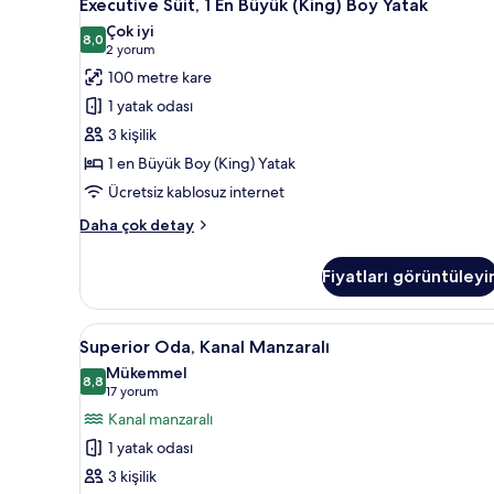
8
Executive Süit, 1 En Büyük (King) Boy Yatak
Süit,
Çok iyi
1
8,0
8,0 / 10
(2
2 yorum
En
yorum)
100 metre kare
Büyük
1 yatak odası
(King)
3 kişilik
Boy
1 en Büyük Boy (King) Yatak
Yatak
Ücretsiz kablosuz internet
için
tüm
Executive
Daha çok detay
fotoğrafları
Süit,
1
görün
Fiyatları görüntüleyi
En
Büyük
(King)
Superior
Superior Oda, Kanal Manzaralı |
5
Boy
Superior Oda, Kanal Manzaralı
Oda,
Yatak
Mükemmel
hakkında
Kanal
8,8
8,8 / 10
(17
17 yorum
daha
Manzaralı
yorum)
Kanal manzaralı
fazla
için
detay
1 yatak odası
tüm
3 kişilik
fotoğrafları