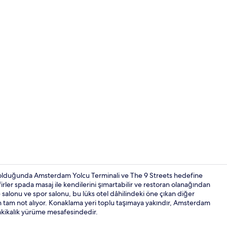
Kapalı yüzm
olduğunda Amsterdam Yolcu Terminali ve The 9 Streets hedefine
rler spada masaj ile kendilerini şımartabilir ve restoran olanağından
me salonu ve spor salonu, bu lüks otel dâhilindeki öne çıkan diğer
Sauna
en tam not alıyor. Konaklama yeri toplu taşımaya yakındır, Amsterdam
akikalık yürüme mesafesindedir.