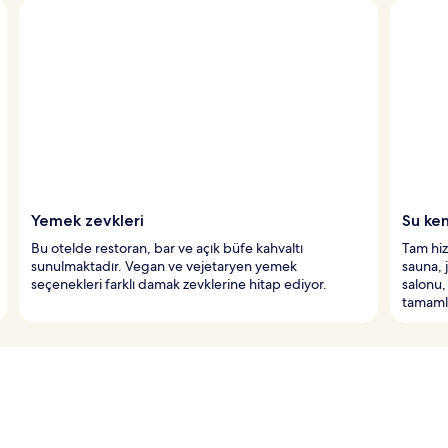
Yemek zevkleri
Su ke
Bu otelde restoran, bar ve açık büfe kahvaltı
Tam hiz
sunulmaktadır. Vegan ve vejetaryen yemek
sauna, 
seçenekleri farklı damak zevklerine hitap ediyor.
salonu,
tamamlı