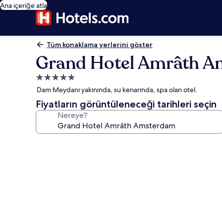
Ana içeriğe atla
Tüm konaklama yerlerini göster
Grand Hotel Amrâth 
5.0
yıldızlı
Dam Meydanı yakınında, su kenarında, spa olan otel.
konaklama
Fiyatların görüntüleneceği tarihleri seçin
yeri
Nereye?
Grand
Hotel
Amrâth
Amsterdam
için
fotoğraf