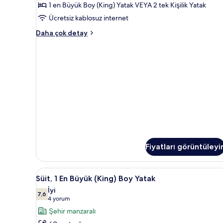
1 en Büyük Boy (King) Yatak VEYA 2 tek Kişilik Yatak
görün
Ücretsiz kablosuz internet
Superior
Daha çok detay
Oda,
Kanal
Manzaralı
hakkında
daha
fazla
detay
Fiyatları görüntüleyi
Süit,
Süit, 1 En Büyük (King) Boy Yata
7
Süit, 1 En Büyük (King) Boy Yatak
1
İyi
En
7,6
7,6 / 10
(4
4 yorum
Büyük
yorum)
Şehir manzaralı
(King)