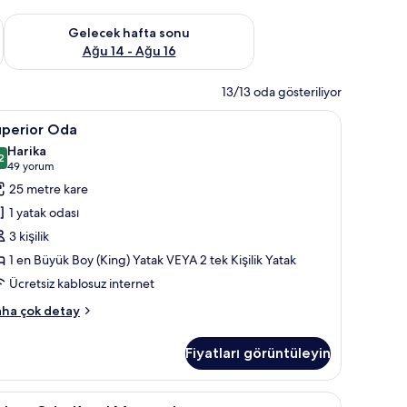
et Ağu 7 - Ağu 9
Önümüzdeki hafta sonu için müsaitliği kontrol et Ağu 14 - Ağu
Gelecek hafta sonu
Ağu 14 - Ağu 16
13/13 oda gösteriliyor
ibar, odada kasa, masa
uperior
Kaliteli yatak takımı, minibar, odada kasa, mas
4
uperior Oda
da
Harika
in
2
,2 / 10
(49
49 yorum
üm
yorum)
25 metre kare
otoğrafları
1 yatak odası
örün
3 kişilik
1 en Büyük Boy (King) Yatak VEYA 2 tek Kişilik Yatak
Ücretsiz kablosuz internet
perior
ha çok detay
da
kkında
Fiyatları görüntüleyin
ha
zla
tay
 minibar, odada kasa, masa
eluxe
Kaliteli yatak takımı, minibar, odada kasa, mas