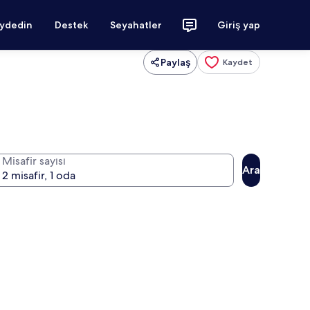
aydedin
Destek
Seyahatler
Giriş yap
Paylaş
Kaydet
Misafir sayısı
Ara