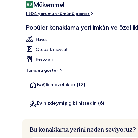
Yorumlar
Mükemmel
8,8
8,8/10
1.504 yorumun tümünü göster
Merdiven
Popüler konaklama yeri imkân ve özellikl
Havuz
Otopark mevcut
Restoran
Tümünü göster
Başlıca özellikler
(12)
Evinizdeymiş gibi hissedin
(6)
Bu konaklama yerini neden seviyoruz?