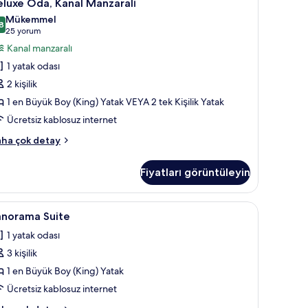
5
luxe Oda, Kanal Manzaralı
da,
Mükemmel
anal
8
8,8 / 10
(25
25 yorum
anzaralı
yorum)
Kanal manzaralı
in
1 yatak odası
üm
2 kişilik
otoğrafları
1 en Büyük Boy (King) Yatak VEYA 2 tek Kişilik Yatak
örün
Ücretsiz kablosuz internet
luxe
ha çok detay
a,
nal
Fiyatları görüntüleyin
nzaralı
kkında
ha
anorama
Panorama Suite | Kaliteli yatak takımı, miniba
4
zla
anorama Suite
uite
tay
1 yatak odası
in
3 kişilik
üm
otoğrafları
1 en Büyük Boy (King) Yatak
örün
Ücretsiz kablosuz internet