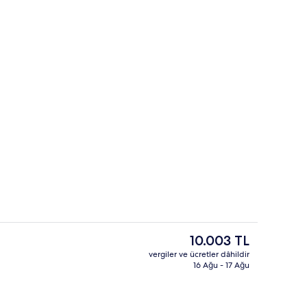
e havuzu
Her gün ücretli açık büfe kahvaltı
Şu
10.003 TL
anki
vergiler ve ücretler dâhildir
fiyat
16 Ağu - 17 Ağu
Toplantı salonu/imkânları
10.003 TL