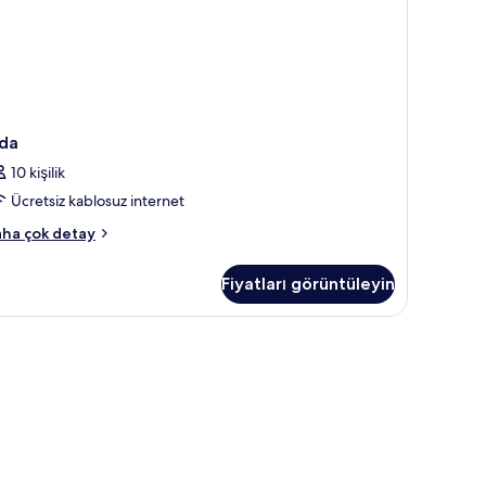
da
10 kişilik
Ücretsiz kablosuz internet
da
ha çok detay
kkında
ha
Fiyatları görüntüleyin
zla
tay