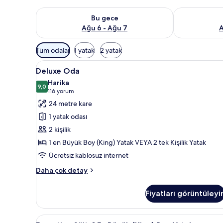
Bu gece için müsaitliği kontrol et Ağu 6 - Ağu 7
Yarın için müs
Bu gece
Ağu 6 - Ağu 7
A
Odalar
Tüm odalar
1 yatak
2 yatak
için
Deluxe
Deluxe Oda | Kaliteli yatak tak
mevcut
5
Deluxe Oda
Oda
filtreler
Harika
için
9,0
9,0 / 10
(116
116 yorum
tüm
yorum)
24 metre kare
fotoğrafları
1 yatak odası
görün
2 kişilik
1 en Büyük Boy (King) Yatak VEYA 2 tek Kişilik Yatak
Ücretsiz kablosuz internet
Deluxe
Daha çok detay
Oda
hakkında
Fiyatları görüntüleyi
daha
fazla
detay
Executive
Executive Süit, 1 En Büyük (Kin