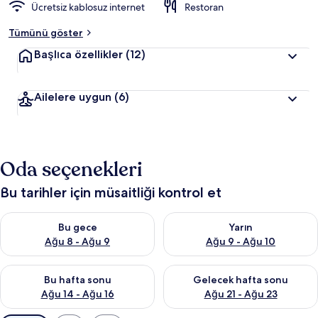
Ücretsiz kablosuz internet
Restoran
Tümünü göster
Başlıca özellikler
(12)
Ailelere uygun
(6)
Oda seçenekleri
Bu tarihler için müsaitliği kontrol et
Bu gece için müsaitliği kontrol et Ağu 8 - Ağu 9
Yarın için müsaitliği kontrol e
Bu gece
Yarın
Ağu 8 - Ağu 9
Ağu 9 - Ağu 10
Bu hafta sonu için müsaitliği kontrol et Ağu 14 - Ağu 16
Önümüzdeki hafta sonu için mü
Bu hafta sonu
Gelecek hafta sonu
Ağu 14 - Ağu 16
Ağu 21 - Ağu 23