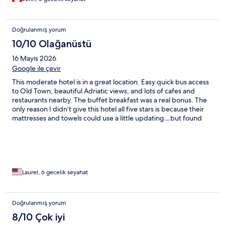
Doğrulanmış yorum
10/10 Olağanüstü
16 Mayıs 2026
Google ile çevir
This moderate hotel is in a great location. Easy quick bus access
to Old Town, beautiful Adriatic views, and lots of cafes and
restaurants nearby. The buffet breakfast was a real bonus. The
only reason I didn’t give this hotel all five stars is because their
mattresses and towels could use a little updating…but found
that to be true of most towels in the moderate places we
stayed. I would definitely recommend this hotel to all moderate
travelers and I would stay here again myself.
Laurel, 6 gecelik seyahat
Doğrulanmış yorum
8/10 Çok iyi