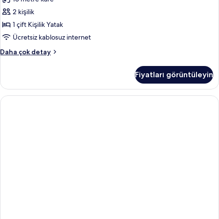
room
2 kişilik
with
Balcony
1 çift Kişilik Yatak
&
Ücretsiz kablosuz internet
Sea
Standard
Daha çok detay
View
Double/Twin
için
room
Fiyatları görüntüleyin
with
tüm
Balcony
fotoğrafları
&
görün
Sea
View
hakkında
daha
fazla
detay