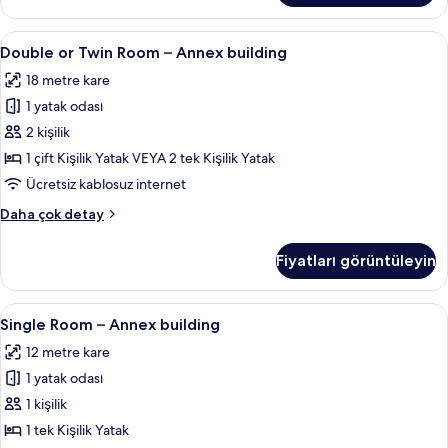
İki
fotoğrafları
Ayrı
Double
Double or Twin Room – Annex building 
görün
6
Yataklı
Double or Twin Room – Annex building
or
Oda,
18 metre kare
Balkon,
Twin
Deniz
1 yatak odası
Room
Manzaralı
–
2 kişilik
hakkında
Annex
daha
1 çift Kişilik Yatak VEYA 2 tek Kişilik Yatak
fazla
building
Ücretsiz kablosuz internet
detay
için
Double
Daha çok detay
tüm
or
fotoğrafları
Twin
Fiyatları görüntüleyin
Room
görün
–
Annex
Single
Single Room – Annex building | Masa, ü
4
building
Single Room – Annex building
Room
hakkında
12 metre kare
daha
–
fazla
1 yatak odası
Annex
detay
building
1 kişilik
için
1 tek Kişilik Yatak