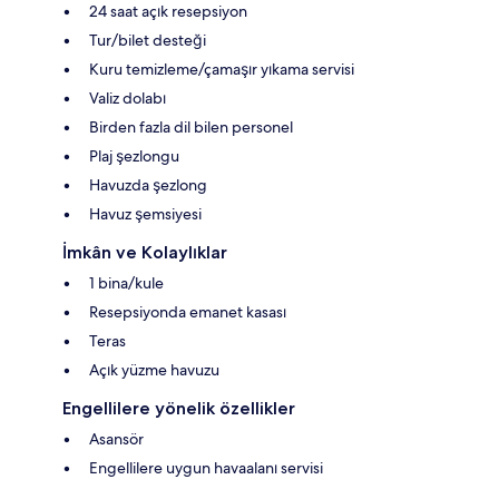
24 saat açık resepsiyon
Tur/bilet desteği
Kuru temizleme/çamaşır yıkama servisi
Valiz dolabı
Birden fazla dil bilen personel
Plaj şezlongu
Havuzda şezlong
Havuz şemsiyesi
İmkân ve Kolaylıklar
1 bina/kule
Resepsiyonda emanet kasası
Teras
Açık yüzme havuzu
Engellilere yönelik özellikler
Asansör
Engellilere uygun havaalanı servisi