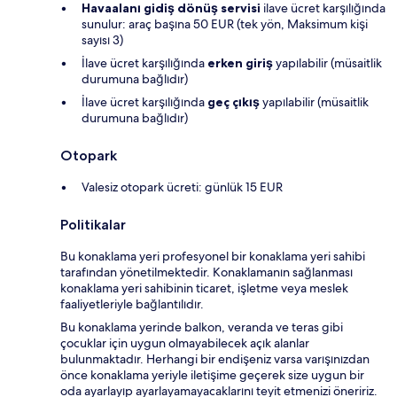
Havaalanı gidiş dönüş servisi
ilave ücret karşılığında
sunulur: araç başına 50 EUR (tek yön, Maksimum kişi
sayısı 3)
İlave ücret karşılığında
erken giriş
yapılabilir (müsaitlik
durumuna bağlıdır)
İlave ücret karşılığında
geç çıkış
yapılabilir (müsaitlik
durumuna bağlıdır)
Otopark
Valesiz otopark ücreti: günlük 15 EUR
Politikalar
Bu konaklama yeri profesyonel bir konaklama yeri sahibi
tarafından yönetilmektedir. Konaklamanın sağlanması
konaklama yeri sahibinin ticaret, işletme veya meslek
faaliyetleriyle bağlantılıdır.
Bu konaklama yerinde balkon, veranda ve teras gibi
çocuklar için uygun olmayabilecek açık alanlar
bulunmaktadır. Herhangi bir endişeniz varsa varışınızdan
önce konaklama yeriyle iletişime geçerek size uygun bir
oda ayarlayıp ayarlayamayacaklarını teyit etmenizi öneririz.