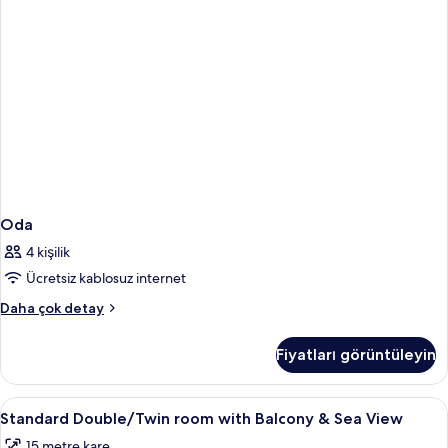
daha
fazla
detay
Oda
4 kişilik
Ücretsiz kablosuz internet
Oda
Daha çok detay
hakkında
daha
Fiyatları görüntüleyin
fazla
detay
Standard
Masa, ücretsiz beşik/çocuk yatağı, ücr
9
Standard Double/Twin room with Balcony & Sea View
Double/Twin
15 metre kare