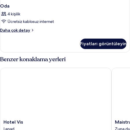
Oda
4 kişilik
Ücretsiz kablosuz internet
Oda
Daha çok detay
hakkında
daha
Fiyatları görüntüleyin
fazla
detay
Benzer konaklama yerleri
Hotel Vis
Maistra 
Hotel
Maistra
Hotel Vis
Maistr
Vis
Select
Lapad
Zupa du