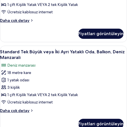
tüm
1 çift Kişilik Yatak VEYA 2 tek Kişilik Yatak
fotoğrafları
Ücretsiz kablosuz internet
görün
Standard
Daha çok detay
Double
or
Fiyatları görüntüleyin
Twin
Room
hakkında
Standard
Standard Tek Büyük veya İki Ayrı Yatak
10
daha
Standard Tek Büyük veya İki Ayrı Yataklı Oda, Balkon, Deniz
Tek
fazla
Manzaralı
detay
Büyük
Deniz manzarası
veya
18 metre kare
İki
1 yatak odası
Ayrı
Yataklı
3 kişilik
Oda,
1 çift Kişilik Yatak VEYA 2 tek Kişilik Yatak
Balkon,
Ücretsiz kablosuz internet
Deniz
Standard
Daha çok detay
Manzaralı
Tek
için
Büyük
Fiyatları görüntüleyin
veya
tüm