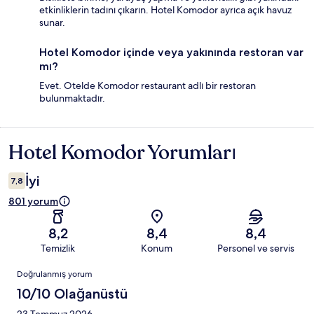
etkinliklerin tadını çıkarın. Hotel Komodor ayrıca açık havuz
sunar.
Hotel Komodor içinde veya yakınında restoran var
mı?
Evet. Otelde Komodor restaurant adlı bir restoran
bulunmaktadır.
Hotel Komodor Yorumları
Yorumlar
İyi
7,8
801 yorum
8,2
8,4
8,4
Temizlik
Konum
Personel ve servis
Yorumlar
Doğrulanmış yorum
10/10 Olağanüstü