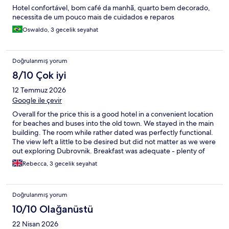
Hotel confortável, bom café da manhã, quarto bem decorado,
necessita de um pouco mais de cuidados e reparos
Oswaldo, 3 gecelik seyahat
Doğrulanmış yorum
8/10 Çok iyi
12 Temmuz 2026
Google ile çevir
Overall for the price this is a good hotel in a convenient location
for beaches and buses into the old town. We stayed in the main
building. The room while rather dated was perfectly functional.
The view left a little to be desired but did not matter as we were
out exploring Dubrovnik. Breakfast was adequate - plenty of
food both hot and cold - only improvement would be
Rebecca, 3 gecelik seyahat
decaffeinated tea/coffee! The pool was lovely with lots of space
though some more parosols would be great. The view from the
pool was amazing. Overall a good stay for money.
Doğrulanmış yorum
10/10 Olağanüstü
22 Nisan 2026