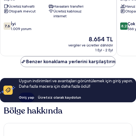
Lapad
Astarea
Ücretsiz kahvaltı
Havaalanı transferi
Havuz
Hotel
Otopark mevcut
Ücretsiz kablosuz
Otopa
Zupa
internet
dubrova
10
10
İyi
Çok 
7,6
8,2
üzerinden
üzerind
1.009 yorum
566 
7.6,
8.2,
Güncel
8.654 TL
İyi,
Çok
fiyat:
1.009
İyi,
vergiler ve ücretler dâhildir
8.654 TL
1 Eyl - 2 Eyl
yorum
566
yorum
Benzer konaklama yerlerini karşılaştırın
Uygun indirimleri ve avantajları görüntülemek için giriş yapın.
Daha fazla macera için daha fazla ödül!
Giriş yap
Ücretsiz olarak kaydolun
Bölge hakkında