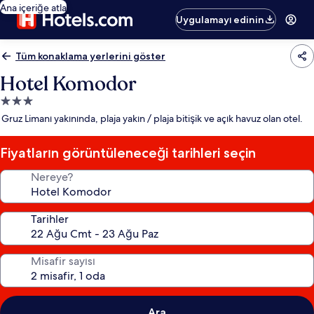
Ana içeriğe atla
Uygulamayı edinin
Tüm konaklama yerlerini göster
Hotel Komodor
3.0
yıldızlı
Gruz Limanı yakınında, plaja yakın / plaja bitişik ve açık havuz olan otel.
konaklama
yeri
Fiyatların görüntüleneceği tarihleri seçin
Nereye?
Tarihler
Misafir sayısı
Ara