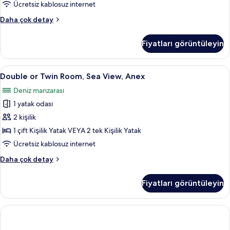
tüm
Ücretsiz kablosuz internet
fotoğrafları
Single
Daha çok detay
görün
Room
–
Fiyatları görüntüleyin
Annex
building
hakkında
Double
Double or Twin Room, Sea View, Anex | 
5
daha
Double or Twin Room, Sea View, Anex
or
fazla
Deniz manzarası
detay
Twin
1 yatak odası
Room,
Sea
2 kişilik
View,
1 çift Kişilik Yatak VEYA 2 tek Kişilik Yatak
Anex
Ücretsiz kablosuz internet
için
Double
Daha çok detay
tüm
or
fotoğrafları
Twin
Fiyatları görüntüleyin
Room,
görün
Sea
View,
Anex
hakkında