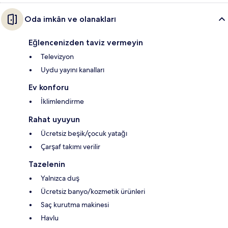
Oda imkân ve olanakları
Eğlencenizden taviz vermeyin
Televizyon
Uydu yayını kanalları
Ev konforu
İklimlendirme
Rahat uyuyun
Ücretsiz beşik/çocuk yatağı
Çarşaf takımı verilir
Tazelenin
Yalnızca duş
Ücretsiz banyo/kozmetik ürünleri
Saç kurutma makinesi
Havlu