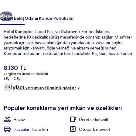
ceki
Sonraki
48+
Genel Bakış
Odalar
Konum
Politikalar
Hotel Komodor, Lapad Plajı ve Dubrovnik Feribot İskelesi
hedeflerine 10 dakikalık sürüş mesafesinde olmanızı sağlar. Misafirler
yüzmek için açık havuz olanağından yararlanabilir veya bir şeyler
atıştırmak için kahvaltı, öğle yemeği ve akşam yemeği sunan
Komodor restaurant restoranını tercih edebilir. Plaj barı, havuz kenarı
barı ve bar/dinlenme salonu diğer öne çıkan özellikler
arasındadır. Misafirler arasında yardıma hazır personel ve konum
Şu
8.130 TL
seviliyor.
anki
vergiler ve ücretler dâhildir
fiyat
1 Eyl - 2 Eyl
Havadan görünüm
8.130 TL
Yorumlar
İyi
7,8
801 yorumun tümünü göster
7,8/10
Popüler konaklama yeri imkân ve özellikleri
Havuz
Ücretsiz kahvaltı
Havaalanı transferi
Otopark mevcut