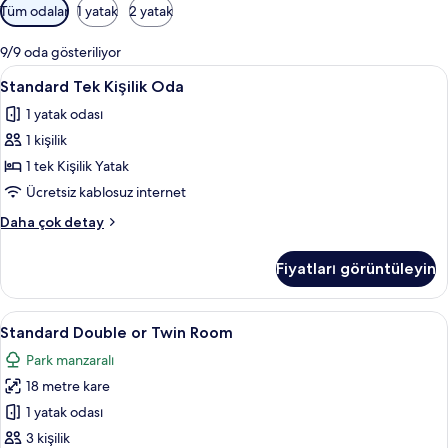
Odalar
Tüm odalar
1 yatak
2 yatak
için
mevcut
9/9 oda gösteriliyor
filtreler
Standard
Standard Tek Kişilik Oda | Masa, ücret
5
Standard Tek Kişilik Oda
Tek
1 yatak odası
Kişilik
1 kişilik
Oda
için
1 tek Kişilik Yatak
tüm
Ücretsiz kablosuz internet
fotoğrafları
Standard
Daha çok detay
görün
Tek
Kişilik
Fiyatları görüntüleyin
Oda
hakkında
daha
Standard
Standard Double or Twin Room | Masa, 
6
fazla
Standard Double or Twin Room
Double
detay
Park manzaralı
or
18 metre kare
Twin
Room
1 yatak odası
için
3 kişilik