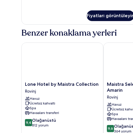
Fiyatları görüntüleyi
Benzer konaklama yerleri
Lone Hotel by Maistra Collection
Maistra Selec
Lone
Maistra
Lone Hotel by Maistra Collection
Maistra Sel
Hotel
Select
Amarin
Rovinj
by
Family
Rovinj
Havuz
Maistra
Hotel
Ücretsiz kahvaltı
Collection
Amarin
Havuz
Spa
Ücretsiz kahva
Rovinj
Rovinj
Havaalanı transferi
Spa
Havaalanı tra
10
Olağanüstü
9,4
üzerinden
812 yorum
10
Olağanü
9,6
9.4,
üzerinden
364 yorum