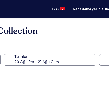
•
TRY
Konaklama yerinizi k
Collection
.
Tarihler