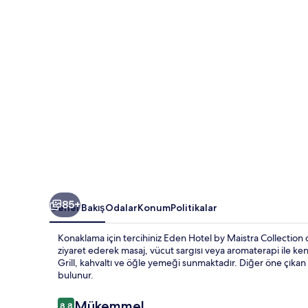
fotoğraf
galerisi
85+
Genel Bakış
Odalar
Konum
Politikalar
Konaklama için tercihiniz Eden Hotel by Maistra Collection
ziyaret ederek masaj, vücut sargısı veya aromaterapi ile kendi
Grill, kahvaltı ve öğle yemeği sunmaktadır. Diğer öne çıkan ö
bulunur.
Yorumlar
Mükemmel
8,8