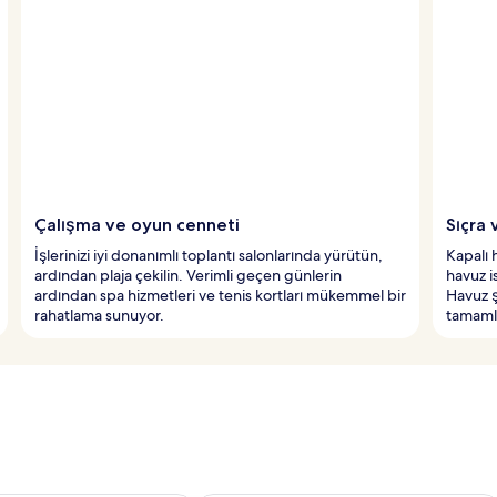
Çalışma ve oyun cenneti
Sıçra 
İşlerinizi iyi donanımlı toplantı salonlarında yürütün,
Kapalı 
ardından plaja çekilin. Verimli geçen günlerin
havuz i
ardından spa hizmetleri ve tenis kortları mükemmel bir
Havuz ş
rahatlama sunuyor.
tamamlı