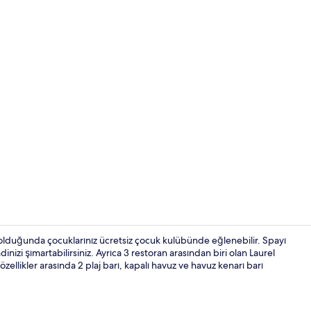
Plaj barı
 olduğunda çocuklarınız ücretsiz çocuk kulübünde eğlenebilir. Spayı
nizi şımartabilirsiniz. Ayrıca 3 restoran arasından biri olan Laurel
zellikler arasında 2 plaj barı, kapalı havuz ve havuz kenarı barı
Yakında plaj,