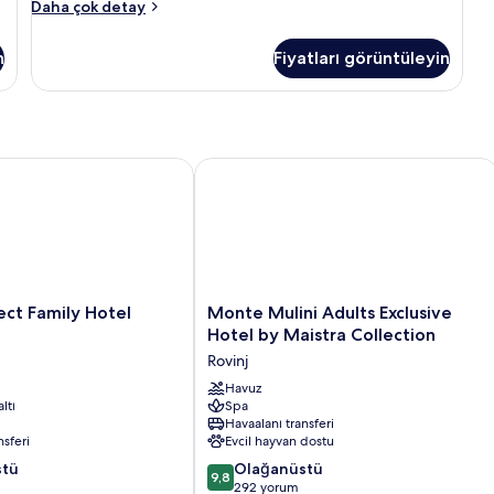
Deluxe
Daha çok detay
Süit
(Eden)
n
Fiyatları görüntüleyin
hakkında
daha
fazla
detay
t Family Hotel Amarin
Monte Mulini Adults Exclusive Hotel 
Monte
ect Family Hotel
Monte Mulini Adults Exclusive
Mulini
Hotel by Maistra Collection
Adults
Rovinj
Exclusive
Hotel
Havuz
ltı
Spa
by
Havaalanı transferi
Maistra
nsferi
Evcil hayvan dostu
Collection
10
stü
Rovinj
Olağanüstü
9,8
üzerinden
292 yorum