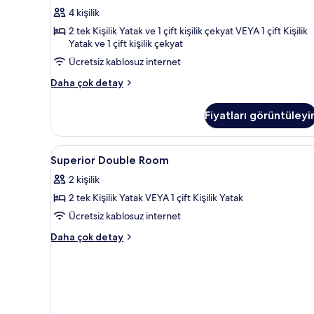
görün
4 kişilik
2 tek Kişilik Yatak ve 1 çift kişilik çekyat VEYA 1 çift Kişilik
Yatak ve 1 çift kişilik çekyat
Ücretsiz kablosuz internet
Junior
Daha çok detay
Süit,
Balkon
Fiyatları görüntüleyi
hakkında
daha
fazla
Superior
Minibar, odada kasa, masa, gü
6
detay
Superior Double Room
Double
2 kişilik
Room
2 tek Kişilik Yatak VEYA 1 çift Kişilik Yatak
için
tüm
Ücretsiz kablosuz internet
fotoğrafları
Superior
Daha çok detay
görün
Double
Room
hakkında
daha
fazla
detay