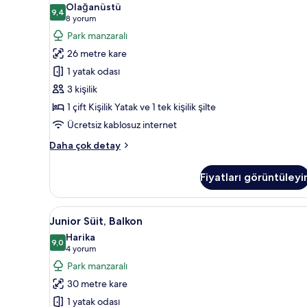
Oda
Olağanüstü
hakkında
Kişilik
9,4
9,4 / 10
(8
8 yorum
daha
Oda
yorum)
Park manzaralı
fazla
için
detay
26 metre kare
tüm
1 yatak odası
fotoğrafları
3 kişilik
görün
1 çift Kişilik Yatak ve 1 tek kişilik şilte
Ücretsiz kablosuz internet
Standard
Daha çok detay
Üç
Kişilik
Fiyatları görüntüleyi
Oda
hakkında
daha
Junior
Junior Süit, Balkon | Minibar,
7
fazla
Junior Süit, Balkon
Süit,
detay
Harika
Balkon
9,0
9,0 / 10
(4
4 yorum
için
yorum)
Park manzaralı
tüm
30 metre kare
fotoğrafları
1 yatak odası