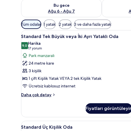
Bu gece için müsaitliği kontrol et Ağu 6 - Ağu 7
Yarın için müs
Bu gece
Ağu 6 - Ağu 7
A
Odalar
Tüm odalar
1 yatak
2 yatak
3 ve daha fazla yatak
için
Standard
Minibar, odada kasa, masa, gü
mevcut
7
Standard Tek Büyük veya İki Ayrı Yataklı Oda
Tek
filtreler
Harika
Büyük
9,0
9,0 / 10
(17
17 yorum
veya
yorum)
Park manzaralı
İki
24 metre kare
Ayrı
3 kişilik
Yataklı
1 çift Kişilik Yatak VEYA 2 tek Kişilik Yatak
Oda
Ücretsiz kablosuz internet
için
tüm
Standard
Daha çok detay
fotoğrafları
Tek
Büyük
görün
Fiyatları görüntüleyi
veya
İki
Ayrı
Standard
Standard Üç Kişilik Oda | Mini
6
Yataklı
Standard Üç Kişilik Oda
Üç