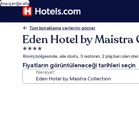
Ana içeriğe atla
Tüm konaklama yerlerini göster
Eden Hotel by Maistra 
4.0
yıldızlı
Rovinj bölgesinde, aile dostu, 3 restoran, 2 plaj barı olan otel
konaklama
Fiyatların görüntüleneceği tarihleri seçin
yeri
Nereye?
Eden
Hotel
by
Maistra
Collection
için