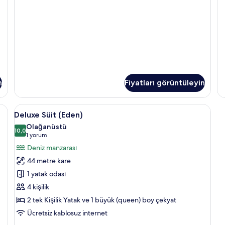
g
Tr
fazla
R
detay
ha
da
fa
de
n
Fiyatları görüntüleyin
neşlik/perde
Deluxe
Deluxe Süit (Eden) | Oturma odası | LC
6
Deluxe Süit (Eden)
Süit
Olağanüstü
(Eden)
10,0
10,0 / 10
(1
1 yorum
için
yorum)
Deniz manzarası
tüm
44 metre kare
fotoğrafları
1 yatak odası
görün
4 kişilik
2 tek Kişilik Yatak ve 1 büyük (queen) boy çekyat
Ücretsiz kablosuz internet