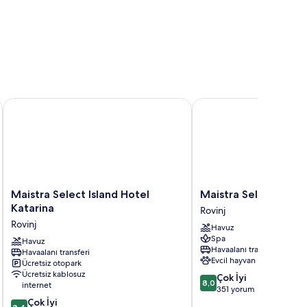
by Maistra Collection
Maistra Select Island Hotel Katarina
Maistra Select Amarin 
Maistra
Maistra
Maistra Select Island Hotel
Maistra Select Amar
Select
Select
Katarina
Rovinj
Island
Amarin
Rovinj
Havuz
Hotel
Resort
Spa
Katarina
Havuz
Rovinj
Havaalanı transferi
Havaalanı transferi
Rovinj
Evcil hayvan dostu
Ücretsiz otopark
Ücretsiz kablosuz
10
Çok İyi
8,0
internet
üzerinden
351 yorum
10
8.0,
Çok İyi