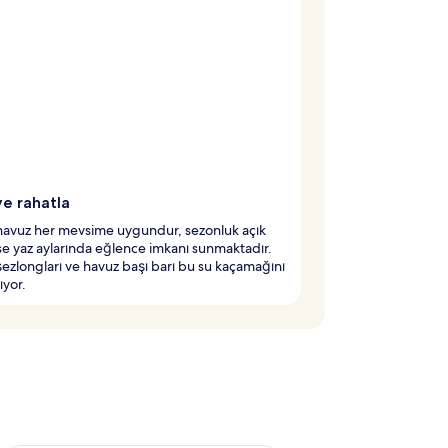
ve rahatla
havuz her mevsime uygundur, sezonluk açık
se yaz aylarında eğlence imkanı sunmaktadır.
ezlongları ve havuz başı barı bu su kaçamağını
yor.