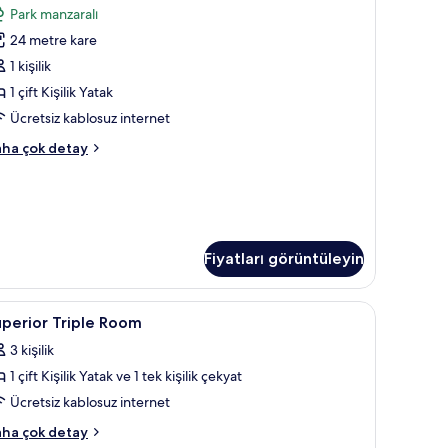
tay
Park manzaralı
taklı
24 metre kare
ek
şilik
1 kişilik
da
1 çift Kişilik Yatak
in
Ücretsiz kablosuz internet
üm
andard
ha çok detay
otoğrafları
yük
örün
taklı
k
şilik
da
kkında
Fiyatları görüntüleyin
ha
zla
perde
tay
uperior
Minibar, odada kasa, masa, güneşlik/perde
4
perior Triple Room
riple
3 kişilik
oom
1 çift Kişilik Yatak ve 1 tek kişilik çekyat
in
üm
Ücretsiz kablosuz internet
otoğrafları
perior
ha çok detay