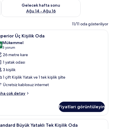
et Ağu 7 - Ağu 9
Önümüzdeki hafta sonu için müsaitliği kontrol et Ağu 14 - Ağu
Gelecek hafta sonu
Ağu 14 - Ağu 16
11/11 oda gösteriliyor
lı Oda | Minibar, odada kasa, masa, güneşlik/perde
uperior
Superior Üç Kişilik Oda | Minibar, odada kasa
7
perior Üç Kişilik Oda
ç
Mükemmel
şilik
8
8,8 / 10
(3
3 yorum
da
yorum)
26 metre kare
in
1 yatak odası
üm
3 kişilik
otoğrafları
1 çift Kişilik Yatak ve 1 tek kişilik şilte
örün
Ücretsiz kablosuz internet
perior
ha çok detay
şilik
Fiyatları görüntüleyin
da
kkında
ha
odada kasa, masa, güneşlik/perde
tandard
Minibar, odada kasa, masa, güneşlik/perde
7
zla
andard Büyük Yataklı Tek Kişilik Oda
üyük