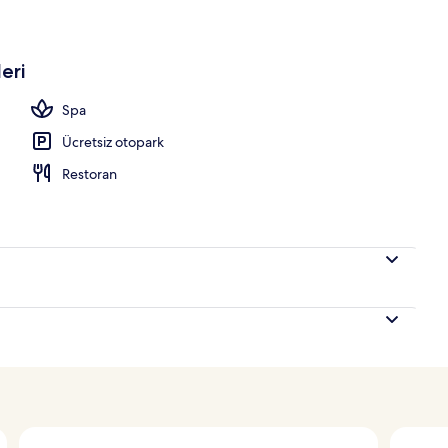
 havuzu, sezonluk açık havuz, şezlonglar
eri
Spa
Ücretsiz otopark
Restoran