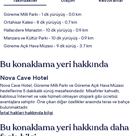
Yakındakiler
Ulaşım
Restoranlar
Göreme Milli Parkı
- 1 dk yürüyüş
- 0.0 km
Ortahisar Kalesi
- 8 dk yürüyüş
- 0.7 km
Hallacdere Manastırı
- 10 dk yürüyüş
- 0.9 km
Manzara ve Kültür Parkı
- 10 dk yürüyüş
- 0.9 km
Göreme Açık Hava Müzesi
- 9 dk sürüş
- 3.7 km
Bu konaklama yeri hakkında
Nova Cave Hotel
Nova Cave Hotel, Göreme Milli Parkı ve Göreme Açık Hava Müzesi
hedeflerine 5 dakikalık sürüş mesafesindedir. Misafirler kahvaltı,
kablosuz İnternet ve vale hizmeti olmayan otopark gibi ücretsiz
avantajlara sahiptir. Öne çıkan diğer özellikler arasında teras ve bahçe
bulunmaktadır.
İptal hakları hakkında bilgi
Bu konaklama yeri hakkında daha