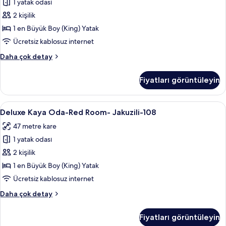
1 yatak odası
Odasi
Jakuzili-
2 kişilik
107
1 en Büyük Boy (King) Yatak
için
Ücretsiz kablosuz internet
tüm
Deluxe
Daha çok detay
fotoğrafları
Kayay
görün
Balayi
Fiyatları görüntüleyin
Odasi
Jakuzili-
107
Deluxe
Deluxe Kaya Oda-Red Room- Jakuzili-108
6
hakkında
Deluxe Kaya Oda-Red Room- Jakuzili-108
Kaya
daha
47 metre kare
fazla
Oda-
detay
1 yatak odası
Red
Room-
2 kişilik
Jakuzili-
1 en Büyük Boy (King) Yatak
108
Ücretsiz kablosuz internet
için
Deluxe
Daha çok detay
tüm
Kaya
fotoğrafları
Oda-
Fiyatları görüntüleyin
Red
görün