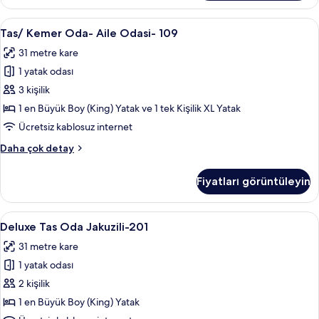
Room-
Jakuzili-
Tas/
Tas/ Kemer Oda- Aile Odasi- 109 | Kalit
7
108
Tas/ Kemer Oda- Aile Odasi- 109
Kemer
hakkında
31 metre kare
daha
Oda-
fazla
1 yatak odası
Aile
detay
Odasi-
3 kişilik
109
1 en Büyük Boy (King) Yatak ve 1 tek Kişilik XL Yatak
için
Ücretsiz kablosuz internet
tüm
Tas/
Daha çok detay
fotoğrafları
Kemer
görün
Oda-
Fiyatları görüntüleyin
Aile
Odasi-
109
Deluxe
Deluxe Tas Oda Jakuzili-201 | Kaliteli 
6
hakkında
Deluxe Tas Oda Jakuzili-201
Tas
daha
31 metre kare
fazla
Oda
detay
1 yatak odası
Jakuzili-
201
2 kişilik
için
1 en Büyük Boy (King) Yatak
tüm