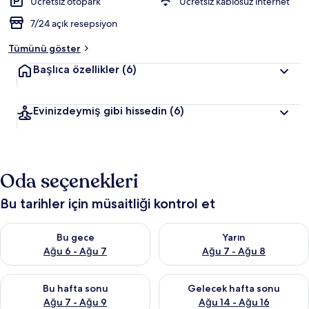
Ücretsiz otopark
Ücretsiz kablosuz internet
7/24 açık resepsiyon
Tümünü göster
Başlıca özellikler
(6)
Evinizdeymiş gibi hissedin
(6)
Oda seçenekleri
Bu tarihler için müsaitliği kontrol et
Bu gece için müsaitliği kontrol et Ağu 6 - Ağu 7
Yarın için müsaitliği kontrol e
Bu gece
Yarın
Ağu 6 - Ağu 7
Ağu 7 - Ağu 8
Bu hafta sonu için müsaitliği kontrol et Ağu 7 - Ağu 9
Önümüzdeki hafta sonu için müs
Bu hafta sonu
Gelecek hafta sonu
Ağu 7 - Ağu 9
Ağu 14 - Ağu 16