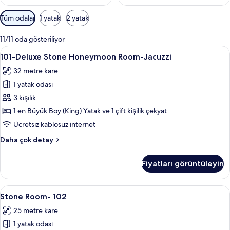
Odalar
Tüm odalar
1 yatak
2 yatak
için
mevcut
11/11 oda gösteriliyor
filtreler
101-
101-Deluxe Stone Honeymoon Room-Jacuz
9
101-Deluxe Stone Honeymoon Room-Jacuzzi
Deluxe
32 metre kare
Stone
1 yatak odası
Honeymoon
Room-
3 kişilik
Jacuzzi
1 en Büyük Boy (King) Yatak ve 1 çift kişilik çekyat
için
Ücretsiz kablosuz internet
tüm
101-
Daha çok detay
fotoğrafları
Deluxe
görün
Stone
Fiyatları görüntüleyin
Honeymoon
Room-
Jacuzzi
Stone
Stone Room- 102 | Kaliteli yatak takımı
6
hakkında
Stone Room- 102
Room-
daha
25 metre kare
fazla
102
detay
1 yatak odası
için