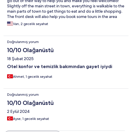
go out of their way to help you and make you feel welcomed!
Slightly off the main street in town, everything is walkable to the
main parts of town to get things to eat and do a little shopping.
The front desk will also help you book some tours in the area
including hot air balloon rides, ATV tours, and tours of the area.
Van, 2 gecelik seyahat
Oh and did I mention the bathrooms - just beautiful! Enjoy your
stay!
Doğrulanmış yorum
10/10 Olağanüstü
18 Şubat 2025
Otel konfor ve temizlik bakımından gayet iyiydi
Ahmet, 1 gecelik seyahat
Doğrulanmış yorum
10/10 Olağanüstü
2 Eylül 2024
Ayse, 1 gecelik seyahat