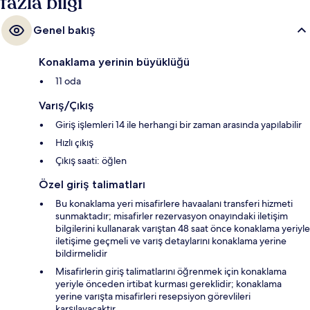
fazla bilgi
Genel bakış
Konaklama yerinin büyüklüğü
11 oda
Varış/Çıkış
Giriş işlemleri 14 ile herhangi bir zaman arasında yapılabilir
Hızlı çıkış
Çıkış saati: öğlen
Özel giriş talimatları
Bu konaklama yeri misafirlere havaalanı transferi hizmeti
sunmaktadır; misafirler rezervasyon onayındaki iletişim
bilgilerini kullanarak varıştan 48 saat önce konaklama yeriyle
iletişime geçmeli ve varış detaylarını konaklama yerine
bildirmelidir
Misafirlerin giriş talimatlarını öğrenmek için konaklama
yeriyle önceden irtibat kurması gereklidir; konaklama
yerine varışta misafirleri resepsiyon görevlileri
karşılayacaktır