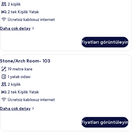
tüm
2 kişilik
fotoğrafları
2 tek Kişilik Yatak
görün
Ücretsiz kablosuz internet
Stone
Daha çok detay
Room-
102
Fiyatları görüntüleyin
hakkında
daha
fazla
Stone/Arch
Stone/Arch Room- 103 | Kaliteli yatak t
8
detay
Stone/Arch Room- 103
Room-
19 metre kare
103
1 yatak odası
için
tüm
2 kişilik
fotoğrafları
2 tek Kişilik Yatak
görün
Ücretsiz kablosuz internet
Stone/Arch
Daha çok detay
Room-
103
Fiyatları görüntüleyin
hakkında
daha