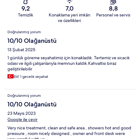
9,2
7,0
8,8
Temizlik
Konaklama yeri imkân
Personel ve servis
ve özellikleri
Yorumlar
Doğrulanmış yorum
10/10 Olağanüstü
13 Şubat 2025
1 günlük göreme seyahatimiz için konakladık. Tertemiz ve sıcacık
odası ve ilgili çalışanlarıyla memnun kaldık.Kahvaltısı biraz
geliştirilebilir
Elif, 1 gecelik seyahat
Doğrulanmış yorum
10/10 Olağanüstü
23 Mayıs 2023
Google ile çevir
Very nice treatment, clean and safe area , showers hot and good
pressure , room nicely designed , owner and front desk were