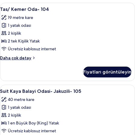
fazla
Tas/
Tas/ Kemer Oda- 104 | Kaliteli yatak ta
9
detay
Tas/ Kemer Oda- 104
Kemer
19 metre kare
Oda-
1 yatak odası
104
için
2 kişilik
tüm
2 tek Kişilik Yatak
fotoğrafları
Ücretsiz kablosuz internet
görün
Tas/
Daha çok detay
Kemer
Oda-
Fiyatları görüntüleyin
104
hakkında
daha
Suit
Suit Kaya Balayi Odasi- Jakuzili- 105 | 
10
fazla
Suit Kaya Balayi Odasi- Jakuzili- 105
Kaya
detay
40 metre kare
Balayi
1 yatak odası
Odasi-
Jakuzili-
2 kişilik
105
1 en Büyük Boy (King) Yatak
için
Ücretsiz kablosuz internet