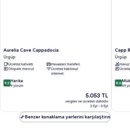
Aurelia
Capp
Aurelia Cave Cappadocia
Capp R
Cave
Royal
Ürgüp
Ürgüp
Cappadocia
Cave
Ücretsiz kahvaltı
Havaalanı transferi
Havuz
Ürgüp
Hotel
Otopark mevcut
Ücretsiz kablosuz
Ücrets
Ürgüp
internet
10
10
Harika
Mük
9,2
8,6
üzerinden
üzerind
9 yorum
69 y
9.2,
8.6,
Güncel
5.053 TL
Harika,
Mükemm
fiyat:
9
69
vergiler ve ücretler dâhildir
5.053 TL
2 Eyl - 3 Eyl
yorum
yorum
Benzer konaklama yerlerini karşılaştırın