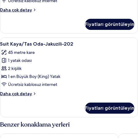
Ücretsiz kablosuz internet
fotoğrafları
Deluxe
Daha çok detay
görün
Tas
Oda
Fiyatları görüntüleyin
Jakuzili-
201
hakkında
Suit
Suit Kaya/Tas Oda-Jakuzili-202 | Kalite
10
daha
Suit Kaya/Tas Oda-Jakuzili-202
Kaya/Tas
fazla
45 metre kare
detay
Oda-
1 yatak odası
Jakuzili-
202
2 kişilik
için
1 en Büyük Boy (King) Yatak
tüm
Ücretsiz kablosuz internet
fotoğrafları
Suit
Daha çok detay
görün
Kaya/Tas
Oda-
Fiyatları görüntüleyin
Jakuzili-
202
hakkında
Benzer konaklama yerleri
daha
fazla
Aurelia Cave Cappadocia
Capp Roy
detay