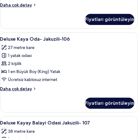
tüm
Suit
Daha çok detay
fotoğrafları
Kaya
görün
Balayi
Fiyatları görüntüleyin
Odasi-
Jakuzili-
105
Deluxe
Deluxe Kaya Oda- Jakuzili-106 | Kalitel
9
hakkında
Deluxe Kaya Oda- Jakuzili-106
Kaya
daha
27 metre kare
fazla
Oda-
detay
1 yatak odası
Jakuzili-
106
2 kişilik
için
1 en Büyük Boy (King) Yatak
tüm
Ücretsiz kablosuz internet
fotoğrafları
Deluxe
Daha çok detay
görün
Kaya
Oda-
Fiyatları görüntüleyin
Jakuzili-
106
hakkında
Deluxe
Deluxe Kayay Balayi Odasi Jakuzili- 107 
6
daha
Deluxe Kayay Balayi Odasi Jakuzili- 107
Kayay
fazla
38 metre kare
detay
Balayi