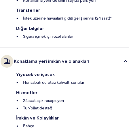
Konaklama yerinde sınırlı sayıda park yeri
Transferler
İstek üzerine havaalanı gidiş geliş servisi (24 saat)*
Diğer bilgiler
Sigara içmek için özel alanlar
Konaklama yeri imkân ve olanakları
Yiyecek ve içecek
Her sabah ücretsiz kahvaltı sunulur
Hizmetler
24 saat açık resepsiyon
Tur/bilet desteği
İmkân ve Kolaylıklar
Bahçe