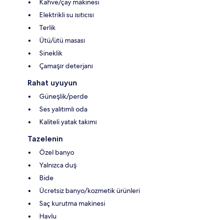
Kahve/çay makinesi
Elektrikli su ısıtıcısı
Terlik
Ütü/ütü masası
Sineklik
Çamaşır deterjanı
Rahat uyuyun
Güneşlik/perde
Ses yalıtımlı oda
Kaliteli yatak takımı
Tazelenin
Özel banyo
Yalnızca duş
Bide
Ücretsiz banyo/kozmetik ürünleri
Saç kurutma makinesi
Havlu