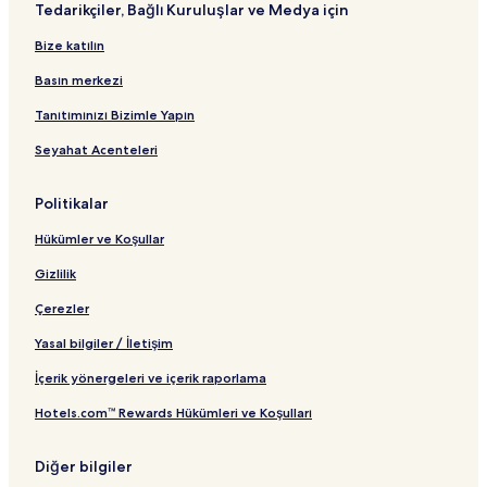
Tedarikçiler, Bağlı Kuruluşlar ve Medya için
a
a
ğ
a
n
n
n
l
ğ
d
Bize katılın
t
t
a
l
a
ı
ı
n
a
r
Basın merkezi
t
n
t
ı
t
B
Tanıtımınızı Bizimle Yapın
ı
a
Seyahat Acenteleri
ğ
l
a
Politikalar
n
t
Hükümler ve Koşullar
ı
Gizlilik
Çerezler
Yasal bilgiler / İletişim
İçerik yönergeleri ve içerik raporlama
Hotels.com™ Rewards Hükümleri ve Koşulları
Diğer bilgiler