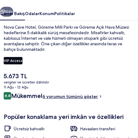
ceki
Sonraki
103+
Genel Bakış
Odalar
Konum
Politikalar
Nova Cave Hotel, Göreme Milli Parkı ve Göreme Açık Hava Müzesi
hedeflerine 5 dakikalık sürüş mesafesindedir. Misafirler kahvaltı,
kablosuz İnternet ve vale hizmeti olmayan otopark gibi ücretsiz
avantajlara sahiptir. Öne çıkan diğer özellikler arasında teras ve
bahçe bulunmaktadır.
VIP Access
Şu
5.673 TL
Dış mekân
anki
vergiler ve ücretler dâhildir
fiyat
11 Ağu - 12 Ağu
5.673 TL
Yorumlar
Mükemmel
8,8
6 yorumun tümünü göster
8,8/10
Popüler konaklama yeri imkân ve özellikleri
Ücretsiz kahvaltı
Havaalanı transferi