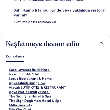
Sahil Kamp İstanbul içinde veya yakınında restoran
var mı?
Evet, otelde bir restoran var.
Keşfetmeye devam edin
Konaklama
C
Casa Lavanda Butik Hotel
a
I
Iskandil Butik Otel
s
s
L
Lotus Restaurant & Home
a
k
o
A
Agva Kilimli Bungalow
L
a
t
g
A
Alacalı BUTİK OTEL & RESTAURANT
a
n
u
v
l
A
Agva Pieria Luxury Hotel
v
d
s
a
a
g
T
The Sign Şile Hotel & Spa
a
i
R
K
c
v
h
T
The Sign Degirmen Hotel & Spa
n
l
e
i
a
a
e
h
M
Milla Serenity
d
B
s
l
l
P
S
e
i
S
Sile Klas Otel