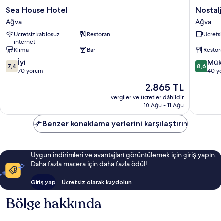
Sea
Nostalji
Sea House Hotel
Nostalj
House
Butik
Ağva
Ağva
Hotel
Otel
Ücretsiz kablosuz
Restoran
Ücretsi
Ağva
Ağva
internet
Klima
Bar
Restor
10
10
İyi
Mük
7,4
8,6
üzerinden
üzerind
70 yorum
40 y
7.4,
8.6,
Güncel
2.865 TL
İyi,
Mükemm
fiyat:
70
40
vergiler ve ücretler dâhildir
2.865 TL
10 Ağu - 11 Ağu
yorum
yorum
Benzer konaklama yerlerini karşılaştırın
Uygun indirimleri ve avantajları görüntülemek için giriş yapın.
Daha fazla macera için daha fazla ödül!
Giriş yap
Ücretsiz olarak kaydolun
Bölge hakkında