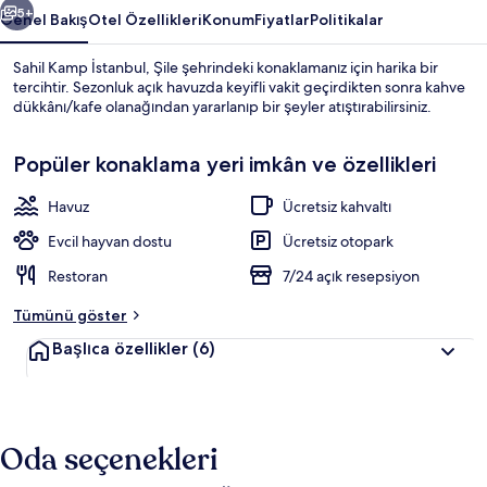
5+
Genel Bakış
Otel Özellikleri
Konum
Fiyatlar
Politikalar
Sahil Kamp İstanbul, Şile şehrindeki konaklamanız için harika bir
tercihtir. Sezonluk açık havuzda keyifli vakit geçirdikten sonra kahve
dükkânı/kafe olanağından yararlanıp bir şeyler atıştırabilirsiniz.
Popüler konaklama yeri imkân ve özellikleri
Havuz
Ücretsiz kahvaltı
Evcil hayvan dostu
Ücretsiz otopark
Standard Stone House | 1 yatak odası
Restoran
7/24 açık resepsiyon
Tümünü göster
Başlıca özellikler
(6)
Oda seçenekleri