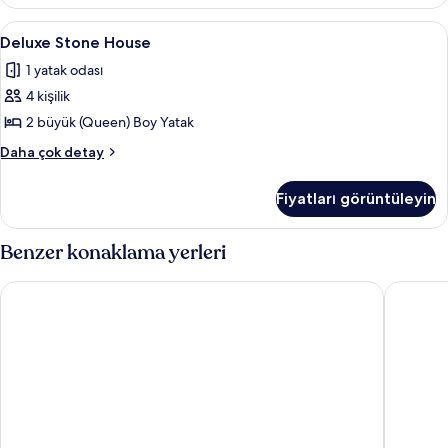
daha
fazla
Deluxe
1 yatak odası
3
detay
Deluxe Stone House
Stone
1 yatak odası
House
4 kişilik
için
tüm
2 büyük (Queen) Boy Yatak
fotoğrafları
Deluxe
Daha çok detay
görün
Stone
House
Fiyatları görüntüleyin
hakkında
daha
fazla
Benzer konaklama yerleri
detay
Sea House Hotel
Nostalji 