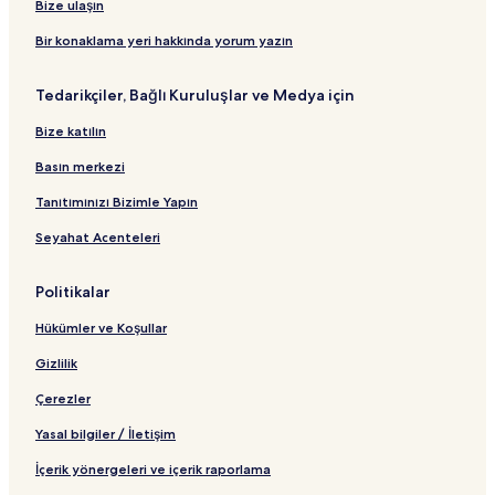
t
r
a
a
Bize ulaşın
B
t
n
r
a
B
t
t
Bir konaklama yeri hakkında yorum yazın
ğ
a
ı
B
l
ğ
a
Tedarikçiler, Bağlı Kuruluşlar ve Medya için
a
l
ğ
n
a
l
Bize katılın
t
n
a
ı
t
n
Basın merkezi
ı
t
ı
Tanıtımınızı Bizimle Yapın
Seyahat Acenteleri
Politikalar
Hükümler ve Koşullar
Gizlilik
Çerezler
Yasal bilgiler / İletişim
İçerik yönergeleri ve içerik raporlama