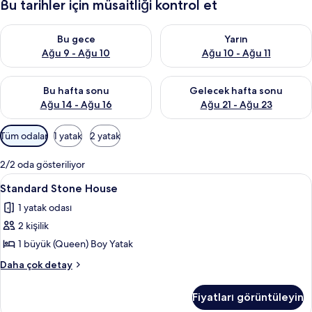
Bu tarihler için müsaitliği kontrol et
Bu gece için müsaitliği kontrol et Ağu 9 - Ağu 10
Yarın için müsaitliği kontrol et
Bu gece
Yarın
Ağu 9 - Ağu 10
Ağu 10 - Ağu 11
Bu hafta sonu için müsaitliği kontrol et Ağu 14 - Ağu 16
Önümüzdeki hafta sonu için mü
Bu hafta sonu
Gelecek hafta sonu
Ağu 14 - Ağu 16
Ağu 21 - Ağu 23
Odalar
Tüm odalar
1 yatak
2 yatak
için
mevcut
2/2 oda gösteriliyor
filtreler
Standard
Standard Stone House | 1 yatak odası
5
Standard Stone House
Stone
1 yatak odası
House
2 kişilik
için
tüm
1 büyük (Queen) Boy Yatak
fotoğrafları
Standard
Daha çok detay
görün
Stone
House
Fiyatları görüntüleyin
hakkında