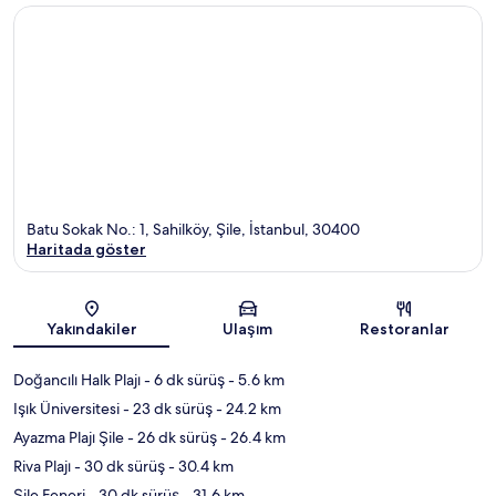
Batu Sokak No.: 1, Sahilköy, Şile, İstanbul, 30400
Haritada göster
Harita
Yakındakiler
Ulaşım
Restoranlar
Doğancılı Halk Plajı
- 6 dk sürüş
- 5.6 km
Işık Üniversitesi
- 23 dk sürüş
- 24.2 km
Ayazma Plajı Şile
- 26 dk sürüş
- 26.4 km
Riva Plajı
- 30 dk sürüş
- 30.4 km
Şile Feneri
- 30 dk sürüş
- 31.6 km