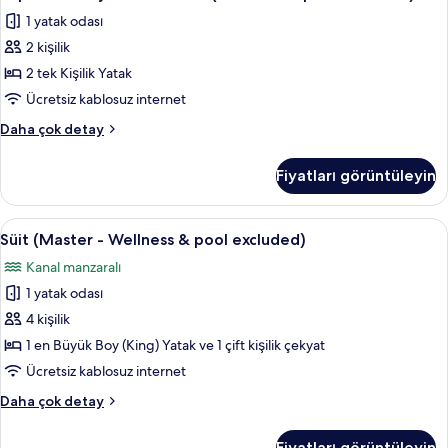
İki
Büyük
excluded)
1 yatak odası
(King)
Ayrı
için
Boy
2 kişilik
Yataklı
tüm
Yatak
Oda
2 tek Kişilik Yatak
fotoğrafları
(Wellness
(Wellness
&
Ücretsiz kablosuz internet
görün
pool
&
Superior
Daha çok detay
excluded)
pool
İki
hakkında
excluded)
Ayrı
daha
Fiyatları görüntüleyin
Yataklı
için
fazla
Oda
detay
tüm
(Wellness
Süit
Süit (Master - Wellness & pool exclude
fotoğrafları
7
&
Süit (Master - Wellness & pool excluded)
(Master
pool
görün
Kanal manzaralı
excluded)
-
hakkında
1 yatak odası
Wellness
daha
&
4 kişilik
fazla
pool
detay
1 en Büyük Boy (King) Yatak ve 1 çift kişilik çekyat
excluded)
Ücretsiz kablosuz internet
için
Süit
Daha çok detay
tüm
(Master
fotoğrafları
-
Fiyatları görüntüleyin