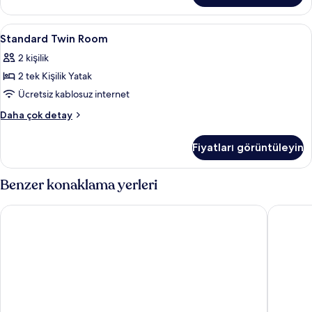
fazla
detay
Standard
Odada kasa, ücretsiz kablosuz İnternet
4
Standard Twin Room
Twin
2 kişilik
Room
2 tek Kişilik Yatak
için
tüm
Ücretsiz kablosuz internet
fotoğrafları
Standard
Daha çok detay
görün
Twin
Room
Fiyatları görüntüleyin
hakkında
daha
fazla
Benzer konaklama yerleri
detay
Tivoli Hotel
Imperial