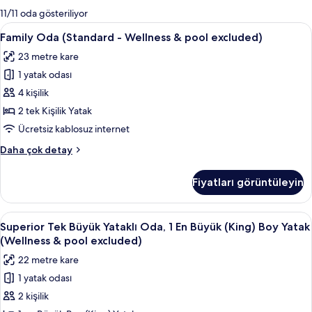
mevcut
11/11 oda gösteriliyor
filtreler
Family
Family Oda (Standa
6
Family Oda (Standard - Wellness & pool excluded)
Oda
23 metre kare
(Standard
1 yatak odası
-
Wellness
4 kişilik
&
2 tek Kişilik Yatak
pool
Ücretsiz kablosuz internet
excluded)
Family
Daha çok detay
için
Oda
tüm
(Standard
Fiyatları görüntüleyin
-
fotoğrafları
Wellness
görün
&
Superior
Superior Tek Büyük Yataklı Oda, 1 En B
7
pool
Superior Tek Büyük Yataklı Oda, 1 En Büyük (King) Boy Yatak
Tek
excluded)
(Wellness & pool excluded)
hakkında
Büyük
22 metre kare
daha
Yataklı
fazla
1 yatak odası
Oda,
detay
2 kişilik
1