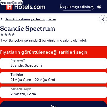
Ana içeriğe atla
Uygulamayı edinin
Tüm konaklama yerlerini göster
Scandic Spectrum
4.0
yıldızlı
Tivoli Bahçeleri yakınında, 2 bar/dinlenme salonu olan otel.
konaklama
yeri
Fiyatların görüntüleneceği tarihleri seçin
Nereye?
Tarihler
Misafir sayısı
Ara