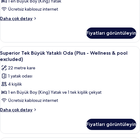
En
1 en Büyük Boy (King) Yatak
Büyük
Ücretsiz kablosuz internet
(King)
Superior
Daha çok detay
Boy
Tek
Yatak
Büyük
Fiyatları görüntüleyin
Yataklı
(Wellness
Oda,
&
1
Superior
Superior Tek Büyük Yataklı Oda (Plus -
pool
10
En
Superior Tek Büyük Yataklı Oda (Plus - Wellness & pool
Tek
Büyük
excluded)
excluded)
(King)
Büyük
için
22 metre kare
Boy
Yataklı
tüm
Yatak
1 yatak odası
Oda
fotoğrafları
(Wellness
4 kişilik
(Plus
&
görün
pool
-
1 en Büyük Boy (King) Yatak ve 1 tek kişilik çekyat
excluded)
Wellness
Ücretsiz kablosuz internet
hakkında
&
daha
Superior
Daha çok detay
pool
fazla
Tek
detay
excluded)
Büyük
Fiyatları görüntüleyin
Yataklı
için
Oda
tüm
(Plus
Standard İki Ayrı Yataklı Oda, 2 Tek Ki