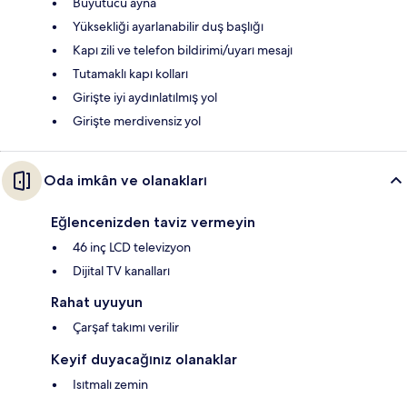
Büyütücü ayna
Yüksekliği ayarlanabilir duş başlığı
Kapı zili ve telefon bildirimi/uyarı mesajı
Tutamaklı kapı kolları
Girişte iyi aydınlatılmış yol
Girişte merdivensiz yol
Oda imkân ve olanakları
Eğlencenizden taviz vermeyin
46 inç LCD televizyon
Dijital TV kanalları
Rahat uyuyun
Çarşaf takımı verilir
Keyif duyacağınız olanaklar
Isıtmalı zemin