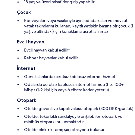
18 yaş ve üzeri misafirler giriş yapabilir.
Çocuk
Ebeveynleri veya vasileriyle aynı odada kalan ve mevcut
yatak takımlarını kullanan, kayıtlı yetişkin başına bir çocuk (1
yaş ve altındaki) için konaklama ücreti alınmaz
Evcil hayvan
Evcil hayvan kabul edilir*
Rehber hayvanlar kabul edilir
İnternet
Genel alanlarda ücretsiz kablosuz internet hizmeti
Odalarda ücretsiz kablosuz internet hizmeti (hız: 100+
Mbps (1-2 kişi için veya 6 cihaza kadar yeterli))
Otopark
Otelde güvenli ve kapalı valesiz otopark (300 DKK/günlük)
Otelde, tekerlekli sandalyeyle erişilebilen otopark ve
minibüs otoparkı bulunmaktadır
Otelde elektrikli araç şarj istasyonu bulunur