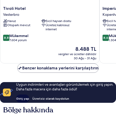
Tivoli
Imperial
Tivoli Hotel
Imperi
Hotel
Hotel
Vesterbro
Kopenha
Vesterbro
Kopenh
Havuz
Evcil hayvan dostu
Evcil 
Kent
Otopark mevcut
Ücretsiz kablosuz
Ücrets
Merkezi
internet
intern
10
10
Mükemmel
Mük
8,8
8,6
üzerinden
üzerind
7.604 yorum
1.30
8.8,
8.6,
Güncel
8.488 TL
Mükemmel,
Mükemm
fiyat:
7.604
1.304
vergiler ve ücretler dâhildir
8.488 TL
30 Ağu - 31 Ağu
yorum
yorum
Benzer konaklama yerlerini karşılaştırın
Uygun indirimleri ve avantajları görüntülemek için giriş yapın.
Daha fazla macera için daha fazla ödül!
Giriş yap
Ücretsiz olarak kaydolun
Bölge hakkında