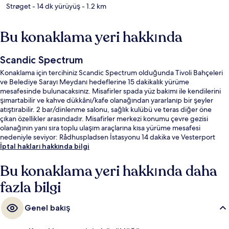
Strøget
- 14 dk yürüyüş
- 1.2 km
Bu konaklama yeri hakkında
Scandic Spectrum
Konaklama için tercihiniz Scandic Spectrum olduğunda Tivoli Bahçeleri
ve Belediye Sarayı Meydanı hedeflerine 15 dakikalık yürüme
mesafesinde bulunacaksınız. Misafirler spada yüz bakımı ile kendilerini
şımartabilir ve kahve dükkânı/kafe olanağından yararlanıp bir şeyler
atıştırabilir. 2 bar/dinlenme salonu, sağlık kulübü ve teras diğer öne
çıkan özellikler arasındadır. Misafirler merkezi konumu çevre gezisi
olanağının yanı sıra toplu ulaşım araçlarına kısa yürüme mesafesi
nedeniyle seviyor: Rådhuspladsen İstasyonu 14 dakika ve Vesterport
İstasyonu 15 dakika mesafede.
İptal hakları hakkında bilgi
Bu konaklama yeri hakkında daha
fazla bilgi
Genel bakış