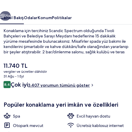
ceki
Sonraki
71+
Genel Bakış
Odalar
Konum
Politikalar
Konaklama için tercihiniz Scandic Spectrum olduğunda Tivoli
Bahçeleri ve Belediye Sarayı Meydanı hedeflerine 15 dakikalık
yürüme mesafesinde bulunacaksınız. Misafirler spada yüz bakımı ile
kendilerini şımartabilir ve kahve dükkânı/kafe olanağından yararlanıp
bir şeyler atıştırabilir. 2 bar/dinlenme salonu, sağlık kulübü ve teras
diğer öne çıkan özellikler arasındadır. Misafirler merkezi konumu
çevre gezisi olanağının yanı sıra toplu ulaşım araçlarına kısa yürüme
Şu
11.740 TL
mesafesi nedeniyle seviyor: Rådhuspladsen İstasyonu 14 dakika ve
anki
vergiler ve ücretler dâhildir
Vesterport İstasyonu 15 dakika mesafede.
fiyat
31 Ağu - 1 Eyl
Havuz
11.740 TL
Yorumlar
Çok iyi
8,4
3.407 yorumun tümünü göster
8,4/10
Popüler konaklama yeri imkân ve özellikleri
Spa
Evcil hayvan dostu
Otopark mevcut
Ücretsiz kablosuz internet