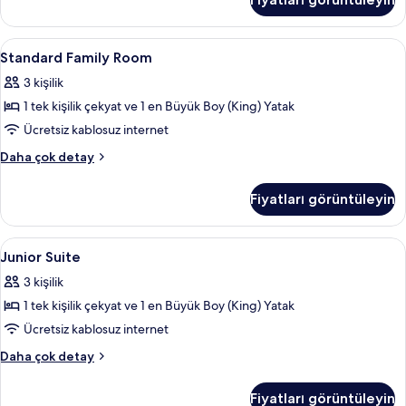
Wellness
görün
&
pool
Standard
Odada kasa, ücretsiz kablosuz İnternet
4
excluded)
Standard Family Room
Family
hakkında
3 kişilik
daha
Room
fazla
1 tek kişilik çekyat ve 1 en Büyük Boy (King) Yatak
için
detay
tüm
Ücretsiz kablosuz internet
fotoğrafları
Standard
Daha çok detay
görün
Family
Room
Fiyatları görüntüleyin
hakkında
daha
fazla
Junior
Odada kasa, ücretsiz kablosuz İnternet
3
detay
Junior Suite
Suite
3 kişilik
için
1 tek kişilik çekyat ve 1 en Büyük Boy (King) Yatak
tüm
fotoğrafları
Ücretsiz kablosuz internet
görün
Junior
Daha çok detay
Suite
hakkında
Fiyatları görüntüleyin
daha