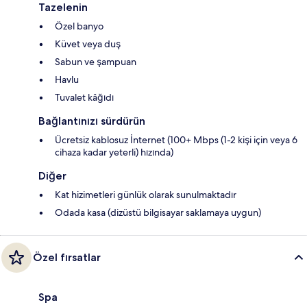
Tazelenin
Özel banyo
Küvet veya duş
Sabun ve şampuan
Havlu
Tuvalet kâğıdı
Bağlantınızı sürdürün
Ücretsiz kablosuz İnternet (100+ Mbps (1-2 kişi için veya 6
cihaza kadar yeterli) hızında)
Diğer
Kat hizimetleri günlük olarak sunulmaktadır
Odada kasa (dizüstü bilgisayar saklamaya uygun)
Özel fırsatlar
Spa