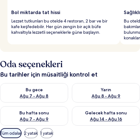
Bol miktarda tat hissi
Sağlıkl
Lezzet tutkunları bu otelde 4 restoran, 2 bar ve bir
Bu oteld
kafe keşfedebilir. Her gün zengin bir açık büfe
bakımlar
kahvaltıyla lezzetli seçeneklerle güne başlayın.
bulunmak
konaklam
Oda seçenekleri
Bu tarihler için müsaitliği kontrol et
Bu gece için müsaitliği kontrol et Ağu 7 - Ağu 8
Yarın için müsaitliği kontrol e
Bu gece
Yarın
Ağu 7 - Ağu 8
Ağu 8 - Ağu 9
Bu hafta sonu için müsaitliği kontrol et Ağu 7 - Ağu 9
Önümüzdeki hafta sonu için müs
Bu hafta sonu
Gelecek hafta sonu
Ağu 7 - Ağu 9
Ağu 14 - Ağu 16
Odalar
Tüm odalar
2 yatak
1 yatak
için