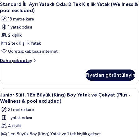
Standard
fotoğrafları
7
-
Standard İki Ayrı Yataklı Oda, 2 Tek Kişilik Yatak (Wellness &
İki
Wellness
görün
pool excluded)
&
Ayrı
18 metre kare
pool
Yataklı
excluded)
1 yatak odası
Oda,
hakkında
2 kişilik
2
daha
fazla
Tek
2 tek Kişilik Yatak
detay
Kişilik
Ücretsiz kablosuz internet
Yatak
Standard
Daha çok detay
(Wellness
İki
&
Ayrı
Fiyatları görüntüleyin
Yataklı
pool
Oda,
excluded)
2
Junior
Junior Süit, 1 En Büyük (King) Boy Yat
için
8
Tek
Junior Süit, 1 En Büyük (King) Boy Yatak ve Çekyat (Plus -
Süit,
Kişilik
tüm
Wellness & pool excluded)
Yatak
1
fotoğrafları
31 metre kare
(Wellness
En
görün
&
1 yatak odası
Büyük
pool
4 kişilik
(King)
excluded)
hakkında
Boy
1 en Büyük Boy (King) Yatak ve 1 tek kişilik çekyat
daha