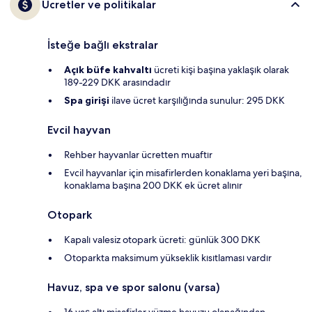
Ücretler ve politikalar
İsteğe bağlı ekstralar
Açık büfe kahvaltı
ücreti kişi başına yaklaşık olarak
189-229 DKK arasındadır
Spa girişi
ilave ücret karşılığında sunulur: 295 DKK
Evcil hayvan
Rehber hayvanlar ücretten muaftır
Evcil hayvanlar için misafirlerden konaklama yeri başına,
konaklama başına 200 DKK ek ücret alınır
Otopark
Kapalı valesiz otopark ücreti: günlük 300 DKK
Otoparkta maksimum yükseklik kısıtlaması vardır
Havuz, spa ve spor salonu (varsa)
16 yaş altı misafirler yüzme havuzu olanağından