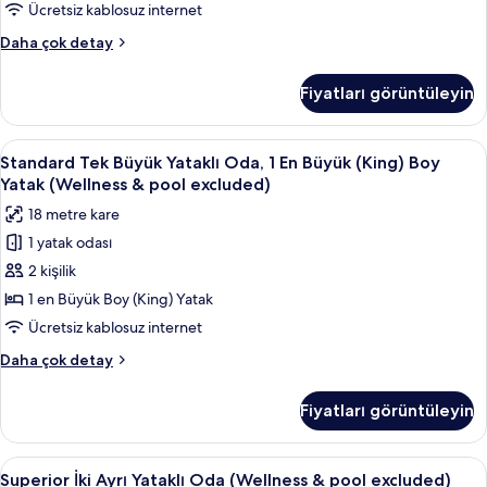
Yatak
Ücretsiz kablosuz internet
fazla
ve
detay
Junior
Daha çok detay
Çekyat
Süit,
(Plus
1
Fiyatları görüntüleyin
En
-
Büyük
Wellness
(King)
Standard
Standard Tek Büyük Yataklı Oda, 1 En B
&
6
Boy
Standard Tek Büyük Yataklı Oda, 1 En Büyük (King) Boy
Tek
Yatak
pool
Yatak (Wellness & pool excluded)
ve
Büyük
excluded)
18 metre kare
Çekyat
Yataklı
için
(Plus
1 yatak odası
Oda,
tüm
-
2 kişilik
1
Wellness
fotoğrafları
&
En
1 en Büyük Boy (King) Yatak
görün
pool
Büyük
Ücretsiz kablosuz internet
excluded)
(King)
hakkında
Standard
Daha çok detay
Boy
daha
Tek
fazla
Yatak
Büyük
Fiyatları görüntüleyin
detay
Yataklı
(Wellness
Oda,
&
1
Superior
Superior İki Ayrı Yataklı Oda (Wellness
pool
8
En
Superior İki Ayrı Yataklı Oda (Wellness & pool excluded)