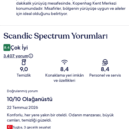
dakikalık yürüyüş mesafesinde, Kopenhag Kent Merkezi
konumundadır. Misafirler, bölgenin yürüyüşe uygun ve aileler
için ideal olduğunu belirtiyor.
Scandic Spectrum Yorumları
Yorumlar
Çok İyi
8,4
3.407 yorum
9,0
8,4
8,4
Temizlik
Konaklama yeri imkân
Personel ve servis
ve özellikleri
Yorumlar
Doğrulanmış yorum
10/10 Olağanüstü
22 Temmuz 2026
Konforlu, her yere yakın bir oteldi. Odanın manzarası, büyük
camları, temizliği güzeldi.
Tugba, 3 gecelik seyahat