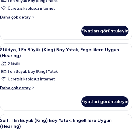
1 en Büyük Boy (King) Yatak
Büyük
fazla
(King)
Ücretsiz kablosuz internet
detay
Boy
Stüdyo,
Daha çok detay
Yatak,
1
En
Balkon
Fiyatları görüntüleyin
Büyük
için
(King)
tüm
Boy
Stüdyo,
Kaliteli yatak takımı, kuştüyü yorgan, 
4
fotoğrafları
Yatak,
Stüdyo, 1 En Büyük (King) Boy Yatak, Engellilere Uygun
1
Balkon
görün
(Hearing)
hakkında
En
2 kişilik
daha
Büyük
fazla
1 en Büyük Boy (King) Yatak
(King)
detay
Ücretsiz kablosuz internet
Boy
Yatak,
Stüdyo,
Daha çok detay
1
Engellilere
En
Uygun
Fiyatları görüntüleyin
Büyük
(Hearing)
(King)
için
Boy
Süit,
Kaliteli yatak takımı, kuştüyü yorgan, 
6
Yatak,
tüm
Süit, 1 En Büyük (King) Boy Yatak, Engellilere Uygun
1
Engellilere
(Hearing)
fotoğrafları
Uygun
En