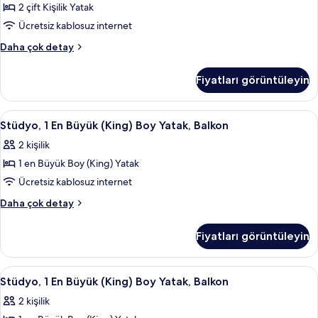
2 çift Kişilik Yatak
Odası,
Balkon
Ücretsiz kablosuz internet
için
Süit,
Daha çok detay
tüm
2
Yatak
fotoğrafları
Fiyatları görüntüleyin
Odası,
görün
Balkon
hakkında
Stüdyo,
Kaliteli yatak takımı, kuştüyü yorgan, 
4
daha
Stüdyo, 1 En Büyük (King) Boy Yatak, Balkon
1
fazla
2 kişilik
detay
En
1 en Büyük Boy (King) Yatak
Büyük
(King)
Ücretsiz kablosuz internet
Boy
Stüdyo,
Daha çok detay
Yatak,
1
En
Balkon
Fiyatları görüntüleyin
Büyük
için
(King)
tüm
Boy
Stüdyo,
Kaliteli yatak takımı, kuştüyü yorgan, 
4
fotoğrafları
Yatak,
Stüdyo, 1 En Büyük (King) Boy Yatak, Balkon
1
Balkon
görün
2 kişilik
hakkında
En
daha