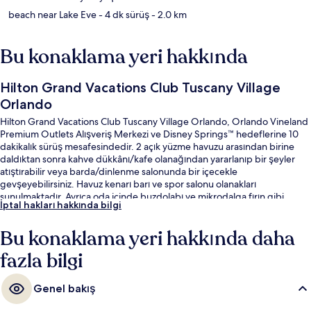
beach near Lake Eve
- 4 dk sürüş
- 2.0 km
Bu konaklama yeri hakkında
Hilton Grand Vacations Club Tuscany Village
Orlando
Hilton Grand Vacations Club Tuscany Village Orlando, Orlando Vineland
Premium Outlets Alışveriş Merkezi ve Disney Springs™ hedeflerine 10
dakikalık sürüş mesafesindedir. 2 açık yüzme havuzu arasından birine
daldıktan sonra kahve dükkânı/kafe olanağından yararlanıp bir şeyler
atıştırabilir veya barda/dinlenme salonunda bir içecekle
gevşeyebilirsiniz. Havuz kenarı barı ve spor salonu olanakları
sunulmaktadır. Ayrıca oda içinde buzdolabı ve mikrodalga fırın gibi
İptal hakları hakkında bilgi
kolaylıklar mevcuttur. Misafirler arasında havuz ve yardıma hazır personel
seviliyor.
Bu konaklama yeri hakkında daha
fazla bilgi
Genel bakış