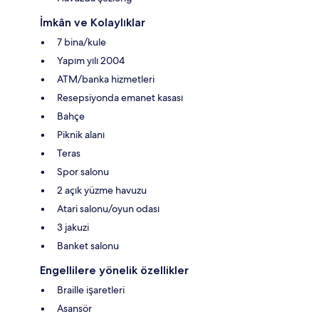
İmkân ve Kolaylıklar
7 bina/kule
Yapım yılı 2004
ATM/banka hizmetleri
Resepsiyonda emanet kasası
Bahçe
Piknik alanı
Teras
Spor salonu
2 açık yüzme havuzu
Atari salonu/oyun odası
3 jakuzi
Banket salonu
Engellilere yönelik özellikler
Braille işaretleri
Asansör