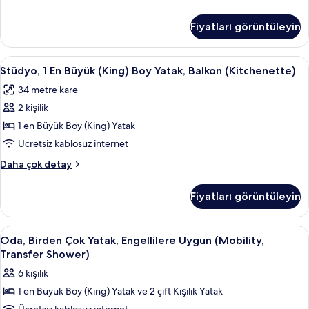
Accessible
Roll
One
in
Fiyatları görüntüleyin
Bedroom
Shower
King
için
Suite
Stüdyo,
Kaliteli yatak takımı, kuştüyü yorgan, 
6
with
tüm
Stüdyo, 1 En Büyük (King) Boy Yatak, Balkon (Kitchenette)
1
Roll
fotoğrafları
34 metre kare
in
En
görün
Shower
2 kişilik
Büyük
hakkında
(King)
1 en Büyük Boy (King) Yatak
daha
Boy
fazla
Ücretsiz kablosuz internet
detay
Yatak,
Stüdyo,
Daha çok detay
Balkon
1
(Kitchenette)
En
Fiyatları görüntüleyin
Büyük
için
(King)
tüm
Boy
Oda,
Kaliteli yatak takımı, kuştüyü yorgan, 
fotoğrafları
6
Yatak,
Oda, Birden Çok Yatak, Engellilere Uygun (Mobility,
Birden
Balkon
görün
Transfer Shower)
(Kitchenette)
Çok
6 kişilik
hakkında
Yatak,
daha
1 en Büyük Boy (King) Yatak ve 2 çift Kişilik Yatak
Engellilere
fazla