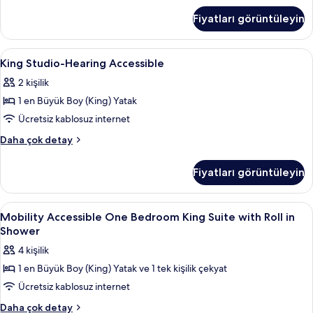
Yatak
görün
Fiyatları görüntüleyin
Odası,
Mutfak
(Balcony)
King
Kaliteli yatak takımı, kuştüyü yorgan, 
6
hakkında
King Studio-Hearing Accessible
Studio-
daha
2 kişilik
fazla
Hearing
detay
1 en Büyük Boy (King) Yatak
Accessible
için
Ücretsiz kablosuz internet
tüm
King
Daha çok detay
fotoğrafları
Studio-
Hearing
görün
Fiyatları görüntüleyin
Accessible
hakkında
daha
Mobility
Kaliteli yatak takımı, kuştüyü yorgan, 
6
fazla
Mobility Accessible One Bedroom King Suite with Roll in
Accessible
detay
Shower
One
4 kişilik
Bedroom
1 en Büyük Boy (King) Yatak ve 1 tek kişilik çekyat
King
Ücretsiz kablosuz internet
Suite
with
Mobility
Daha çok detay