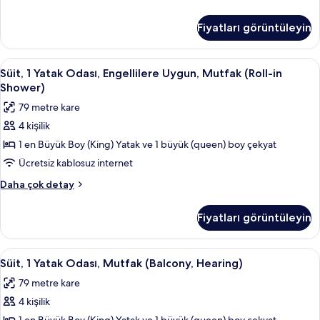
Hearing,
1
Kitchen)
Yatak
Fiyatları görüntüleyin
Odası,
için
Engellilere
tüm
Uygun,
Süit,
Kaliteli yatak takımı, kuştüyü yorgan, 
fotoğrafları
6
Küvet
Süit, 1 Yatak Odası, Engellilere Uygun, Mutfak (Roll-in
1
(Mobility
görün
Shower)
&
Yatak
79 metre kare
Hearing,
Odası,
Kitchen)
4 kişilik
Engellilere
hakkında
1 en Büyük Boy (King) Yatak ve 1 büyük (queen) boy çekyat
Uygun,
daha
fazla
Mutfak
Ücretsiz kablosuz internet
detay
(Roll-
Süit,
Daha çok detay
in
1
Yatak
Shower)
Fiyatları görüntüleyin
Odası,
için
Engellilere
tüm
Uygun,
Süit,
Kaliteli yatak takımı, kuştüyü yorgan, 
6
fotoğrafları
Mutfak
Süit, 1 Yatak Odası, Mutfak (Balcony, Hearing)
1
(Roll-
görün
79 metre kare
in
Yatak
Shower)
4 kişilik
Odası,
hakkında