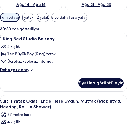
Ağu 14 - Ağu 16
Ağu 21 - Ağu 23
Odalar
Tüm odalar
1 yatak
2 yatak
3 ve daha fazla yatak
için
mevcut
30/30 oda gösteriliyor
filtreler
1
Kaliteli yatak takımı, kuştüyü yorgan, 
9
1 King Bed Studio Balcony
King
2 kişilik
Bed
1 en Büyük Boy (King) Yatak
Studio
Balcony
Ücretsiz kablosuz internet
için
1
Daha çok detay
tüm
King
Bed
fotoğrafları
Fiyatları görüntüleyin
Studio
görün
Balcony
hakkında
Süit,
Kaliteli yatak takımı, kuştüyü yorgan, 
7
daha
Süit, 1 Yatak Odası, Engellilere Uygun, Mutfak (Mobility &
1
fazla
Hearing, Roll-in Shower)
detay
Yatak
37 metre kare
Odası,
4 kişilik
Engellilere