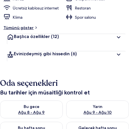
Ücretsiz kablosuz internet
Restoran
Klima
Spor salonu
Tümünü göster
Başlıca özellikler
(12)
Evinizdeymiş gibi hissedin
(6)
Oda seçenekleri
Bu tarihler için müsaitliği kontrol et
Bu gece için müsaitliği kontrol et Ağu 8 - Ağu 9
Yarın için müsaitliği kontrol e
Bu gece
Yarın
Ağu 8 - Ağu 9
Ağu 9 - Ağu 10
Bu hafta sonu için müsaitliği kontrol et Ağu 14 - Ağu 16
Önümüzdeki hafta sonu için mü
Bu hafta sonu
Gelecek hafta sonu