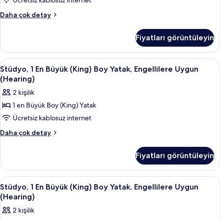
Ücretsiz kablosuz internet
Uygun
detay
(Mobility,
Oda,
Daha çok detay
Birden
Transfer
Çok
Shower)
Fiyatları görüntüleyin
Yatak,
için
Engellilere
tüm
Uygun
Stüdyo,
Kaliteli yatak takımı, kuştüyü yorgan, 
4
(Mobility,
fotoğrafları
Stüdyo, 1 En Büyük (King) Boy Yatak, Engellilere Uygun
1
Transfer
(Hearing)
görün
Shower)
En
2 kişilik
hakkında
Büyük
daha
1 en Büyük Boy (King) Yatak
(King)
fazla
Ücretsiz kablosuz internet
Boy
detay
Yatak,
Stüdyo,
Daha çok detay
1
Engellilere
En
Uygun
Fiyatları görüntüleyin
Büyük
(Hearing)
(King)
için
Boy
Stüdyo,
Kaliteli yatak takımı, kuştüyü yorgan, 
4
Yatak,
tüm
Stüdyo, 1 En Büyük (King) Boy Yatak, Engellilere Uygun
1
Engellilere
(Hearing)
fotoğrafları
Uygun
En
görün
2 kişilik
(Hearing)
Büyük