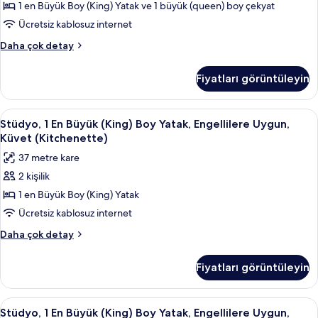
1 en Büyük Boy (King) Yatak ve 1 büyük (queen) boy çekyat
Uygun,
Mutfak
Ücretsiz kablosuz internet
(Mobility
Süit,
Daha çok detay
&
1
Yatak
Hearing,
Fiyatları görüntüleyin
Odası,
Roll-
Engellilere
in
Uygun,
Stüdyo,
Kaliteli yatak takımı, kuştüyü yorgan, 
6
Shower)
Mutfak
Stüdyo, 1 En Büyük (King) Boy Yatak, Engellilere Uygun,
1
(Mobility
için
Küvet (Kitchenette)
&
En
tüm
37 metre kare
Hearing,
Büyük
fotoğrafları
Roll-
2 kişilik
(King)
in
görün
1 en Büyük Boy (King) Yatak
Boy
Shower)
hakkında
Yatak,
Ücretsiz kablosuz internet
daha
Engellilere
Stüdyo,
Daha çok detay
fazla
Uygun,
1
detay
En
Küvet
Fiyatları görüntüleyin
Büyük
(Kitchenette)
(King)
için
Boy
Stüdyo,
Kaliteli yatak takımı, kuştüyü yorgan, 
6
tüm
Yatak,
Stüdyo, 1 En Büyük (King) Boy Yatak, Engellilere Uygun,