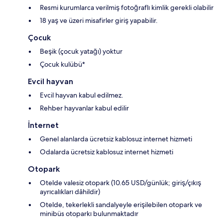
Resmi kurumlarca verilmiş fotoğraflı kimlik gerekli olabilir
18 yaş ve üzeri misafirler giriş yapabilir.
Çocuk
Beşik (çocuk yatağı) yoktur
Çocuk kulübü*
Evcil hayvan
Evcil hayvan kabul edilmez.
Rehber hayvanlar kabul edilir
İnternet
Genel alanlarda ücretsiz kablosuz internet hizmeti
Odalarda ücretsiz kablosuz internet hizmeti
Otopark
Otelde valesiz otopark (10.65 USD/günlük; giriş/çıkış
ayrıcalıkları dâhildir)
Otelde, tekerlekli sandalyeyle erişilebilen otopark ve
minibüs otoparkı bulunmaktadır