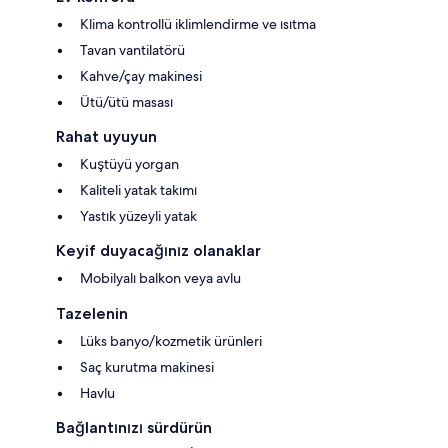
Klima kontrollü iklimlendirme ve ısıtma
Tavan vantilatörü
Kahve/çay makinesi
Ütü/ütü masası
Rahat uyuyun
Kuştüyü yorgan
Kaliteli yatak takımı
Yastık yüzeyli yatak
Keyif duyacağınız olanaklar
Mobilyalı balkon veya avlu
Tazelenin
Lüks banyo/kozmetik ürünleri
Saç kurutma makinesi
Havlu
Bağlantınızı sürdürün