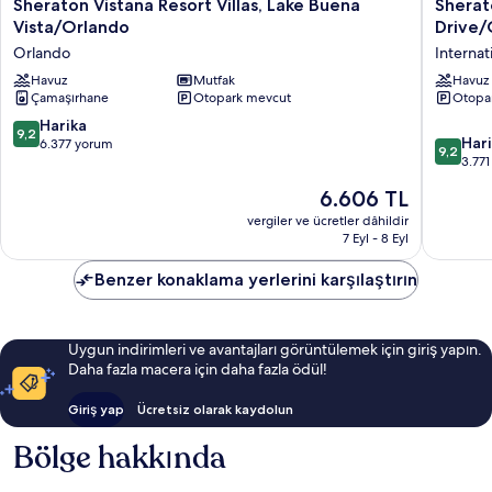
Sheraton
Sherato
Sheraton Vistana Resort Villas, Lake Buena
Sherato
Vistana
Vistana
Vista/Orlando
Drive/
Resort
Villages
Orlando
Internat
Villas,
Resort
Lake
Havuz
Mutfak
Villas,
Havuz
Çamaşırhane
Otopark mevcut
Otopa
Buena
I-
Vista/Orlando
Drive/O
10
Harika
9,2
Orlando
Internat
10
Har
üzerinden
6.377 yorum
9,2
Drive
üzerind
3.77
9.2,
Bölgesi
9.2,
Harika,
Güncel
6.606 TL
Harika,
6.377
fiyat:
3.771
vergiler ve ücretler dâhildir
yorum
6.606 TL
7 Eyl - 8 Eyl
yorum
Benzer konaklama yerlerini karşılaştırın
Uygun indirimleri ve avantajları görüntülemek için giriş yapın.
Daha fazla macera için daha fazla ödül!
Giriş yap
Ücretsiz olarak kaydolun
Bölge hakkında