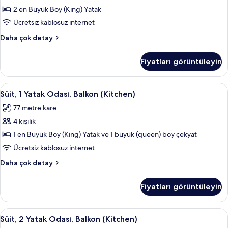
2 en Büyük Boy (King) Yatak
Odası,
Engellilere
Ücretsiz kablosuz internet
Uygun
Süit,
Daha çok detay
(Hearing)
2
Yatak
için
Fiyatları görüntüleyin
Odası,
tüm
Engellilere
fotoğrafları
Uygun
Süit,
Kaliteli yatak takımı, kuştüyü yorgan, 
6
görün
(Hearing)
Süit, 1 Yatak Odası, Balkon (Kitchen)
1
hakkında
77 metre kare
daha
Yatak
fazla
4 kişilik
Odası,
detay
Balkon
1 en Büyük Boy (King) Yatak ve 1 büyük (queen) boy çekyat
(Kitchen)
Ücretsiz kablosuz internet
için
Süit,
Daha çok detay
tüm
1
fotoğrafları
Yatak
Fiyatları görüntüleyin
Odası,
görün
Balkon
(Kitchen)
Süit,
Kablolu TV kanalları bulunan 50 inç dü
12
hakkında
Süit, 2 Yatak Odası, Balkon (Kitchen)
2
daha