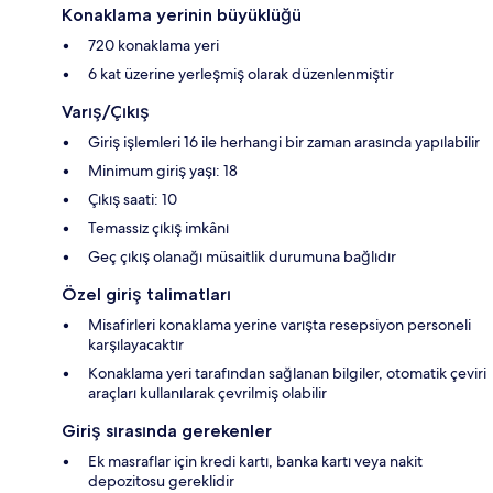
Konaklama yerinin büyüklüğü
720 konaklama yeri
6 kat üzerine yerleşmiş olarak düzenlenmiştir
Varış/Çıkış
Giriş işlemleri 16 ile herhangi bir zaman arasında yapılabilir
Minimum giriş yaşı: 18
Çıkış saati: 10
Temassız çıkış imkânı
Geç çıkış olanağı müsaitlik durumuna bağlıdır
Özel giriş talimatları
Misafirleri konaklama yerine varışta resepsiyon personeli
karşılayacaktır
Konaklama yeri tarafından sağlanan bilgiler, otomatik çeviri
araçları kullanılarak çevrilmiş olabilir
Giriş sırasında gerekenler
Ek masraflar için kredi kartı, banka kartı veya nakit
depozitosu gereklidir