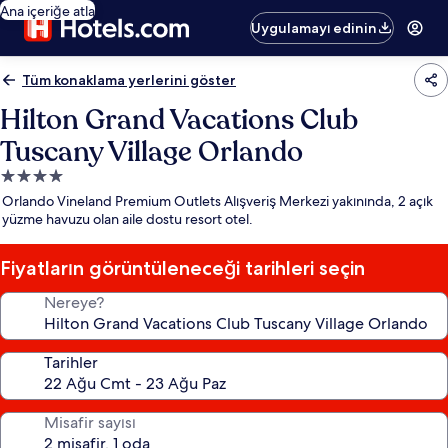
Ana içeriğe atla
Uygulamayı edinin
Tüm konaklama yerlerini göster
Hilton Grand Vacations Club
Tuscany Village Orlando
4.0
yıldızlı
Orlando Vineland Premium Outlets Alışveriş Merkezi yakınında, 2 açık
konaklama
yüzme havuzu olan aile dostu resort otel.
yeri
Fiyatların görüntüleneceği tarihleri seçin
Nereye?
Tarihler
Misafir sayısı