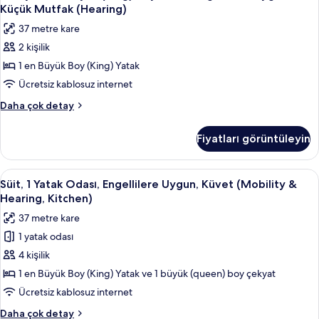
1
Engellilere
fotoğrafları
Küçük Mutfak (Hearing)
Uygun,
En
görün
37 metre kare
Küvet
Büyük
(Kitchenette)
2 kişilik
(King)
hakkında
1 en Büyük Boy (King) Yatak
Boy
daha
fazla
Yatak,
Ücretsiz kablosuz internet
detay
Engellilere
Stüdyo,
Daha çok detay
Uygun,
1
En
Küçük
Fiyatları görüntüleyin
Büyük
Mutfak
(King)
(Hearing)
Boy
Süit,
Kaliteli yatak takımı, kuştüyü yorgan, 
8
için
Yatak,
Süit, 1 Yatak Odası, Engellilere Uygun, Küvet (Mobility &
1
Engellilere
tüm
Hearing, Kitchen)
Uygun,
Yatak
fotoğrafları
37 metre kare
Küçük
Odası,
görün
Mutfak
1 yatak odası
Engellilere
(Hearing)
4 kişilik
Uygun,
hakkında
daha
Küvet
1 en Büyük Boy (King) Yatak ve 1 büyük (queen) boy çekyat
fazla
(Mobility
Ücretsiz kablosuz internet
detay
&
Süit,
Daha çok detay