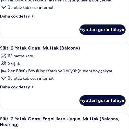
Mutfak
1 en Büyük Boy (King) Yatak ve 1 büyük (queen) boy çekyat
daha
(Balcony,
fazla
Ücretsiz kablosuz internet
detay
Hearing)
Süit,
Daha çok detay
için
1
tüm
Yatak
Fiyatları görüntüleyin
Odası,
fotoğrafları
Mutfak
görün
(Balcony,
Süit,
Kaliteli yatak takımı, kuştüyü yorgan, 
6
Hearing)
Süit, 2 Yatak Odası, Mutfak (Balcony)
2
hakkında
113 metre kare
daha
Yatak
fazla
6 kişilik
Odası,
detay
Mutfak
2 en Büyük Boy (King) Yatak ve 1 büyük (queen) boy çekyat
(Balcony)
Ücretsiz kablosuz internet
için
Süit,
Daha çok detay
tüm
2
fotoğrafları
Yatak
Fiyatları görüntüleyin
Odası,
görün
Mutfak
(Balcony)
Süit,
Kablolu TV kanalları bulunan 50 inç dü
12
hakkında
Süit, 2 Yatak Odası, Engellilere Uygun, Mutfak (Balcony,
2
daha
Hearing)
fazla
Yatak