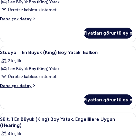
hakkında
1 en Büyük Boy (King) Yatak
(King)
daha
Ücretsiz kablosuz internet
Boy
fazla
detay
Yatak,
Stüdyo,
Daha çok detay
1
Engellilere
En
Uygun
Fiyatları görüntüleyin
Büyük
(Hearing)
(King)
için
Boy
Stüdyo,
Kaliteli yatak takımı, kuştüyü yorgan, 
4
Yatak,
tüm
Stüdyo, 1 En Büyük (King) Boy Yatak, Balkon
1
Engellilere
fotoğrafları
2 kişilik
Uygun
En
görün
(Hearing)
1 en Büyük Boy (King) Yatak
Büyük
hakkında
(King)
Ücretsiz kablosuz internet
daha
Boy
fazla
Stüdyo,
Daha çok detay
detay
Yatak,
1
En
Balkon
Fiyatları görüntüleyin
Büyük
için
(King)
tüm
Boy
Süit,
Kaliteli yatak takımı, kuştüyü yorgan, 
6
fotoğrafları
Yatak,
Süit, 1 En Büyük (King) Boy Yatak, Engellilere Uygun
1
Balkon
görün
(Hearing)
hakkında
En
4 kişilik
daha