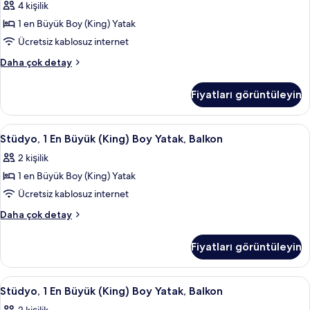
görün
4 kişilik
(Hearing)
Büyük
hakkında
1 en Büyük Boy (King) Yatak
(King)
daha
Ücretsiz kablosuz internet
Boy
fazla
detay
Yatak,
Süit,
Daha çok detay
1
Engellilere
En
Uygun
Fiyatları görüntüleyin
Büyük
(Hearing)
(King)
için
Boy
Stüdyo,
Kaliteli yatak takımı, kuştüyü yorgan, 
4
Yatak,
tüm
Stüdyo, 1 En Büyük (King) Boy Yatak, Balkon
1
Engellilere
fotoğrafları
2 kişilik
Uygun
En
görün
(Hearing)
1 en Büyük Boy (King) Yatak
Büyük
hakkında
(King)
Ücretsiz kablosuz internet
daha
Boy
fazla
Stüdyo,
Daha çok detay
detay
Yatak,
1
En
Balkon
Fiyatları görüntüleyin
Büyük
için
(King)
tüm
Boy
Stüdyo,
Kaliteli yatak takımı, kuştüyü yorgan, 
4
fotoğrafları
Yatak,
Stüdyo, 1 En Büyük (King) Boy Yatak, Balkon
1
Balkon
görün