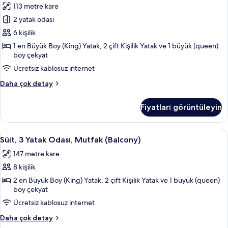
113 metre kare
detay
Odası,
2 yatak odası
Engellilere
6 kişilik
Uygun,
Mutfak
1 en Büyük Boy (King) Yatak, 2 çift Kişilik Yatak ve 1 büyük (queen)
boy çekyat
(Balcony,
Ücretsiz kablosuz internet
Hearing)
için
Süit,
Daha çok detay
tüm
2
Yatak
fotoğrafları
Fiyatları görüntüleyin
Odası,
görün
Engellilere
Uygun,
Süit,
Kaliteli yatak takımı, kuştüyü yorgan, 
6
Mutfak
Süit, 3 Yatak Odası, Mutfak (Balcony)
3
(Balcony,
147 metre kare
Hearing)
Yatak
hakkında
8 kişilik
Odası,
daha
Mutfak
2 en Büyük Boy (King) Yatak, 2 çift Kişilik Yatak ve 1 büyük (queen)
fazla
boy çekyat
(Balcony)
detay
Ücretsiz kablosuz internet
için
tüm
Süit,
Daha çok detay
fotoğrafları
3