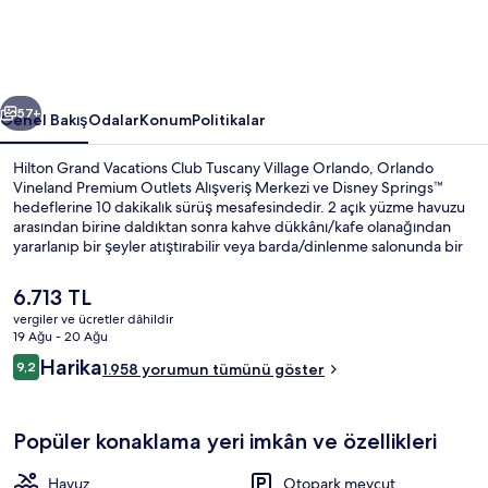
Village
Orlando
için
ceki
Sonraki
fotoğraf
57+
Genel Bakış
Odalar
Konum
Politikalar
galerisi
Hilton Grand Vacations Club Tuscany Village Orlando, Orlando
Vineland Premium Outlets Alışveriş Merkezi ve Disney Springs™
hedeflerine 10 dakikalık sürüş mesafesindedir. 2 açık yüzme havuzu
arasından birine daldıktan sonra kahve dükkânı/kafe olanağından
yararlanıp bir şeyler atıştırabilir veya barda/dinlenme salonunda bir
içecekle gevşeyebilirsiniz. Havuz kenarı barı ve spor salonu olanakları
sunulmaktadır. Ayrıca oda içinde buzdolabı ve mikrodalga fırın gibi
Şu
6.713 TL
kolaylıklar mevcuttur. Misafirler arasında havuz ve yardıma hazır
anki
vergiler ve ücretler dâhildir
personel seviliyor.
fiyat
19 Ağu - 20 Ağu
2 açık yüzme havuzu, şezlonglar
6.713 TL
Yorumlar
Harika
9,2
1.958 yorumun tümünü göster
9,2/10
Popüler konaklama yeri imkân ve özellikleri
Havuz
Otopark mevcut