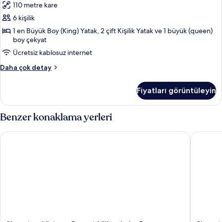
110 metre kare
fazla
Yatak
detay
6 kişilik
Odası,
Balkon
1 en Büyük Boy (King) Yatak, 2 çift Kişilik Yatak ve 1 büyük (queen)
boy çekyat
(Kitchen)
Ücretsiz kablosuz internet
için
tüm
Süit,
Daha çok detay
fotoğrafları
2
Yatak
görün
Fiyatları görüntüleyin
Odası,
Balkon
(Kitchen)
Benzer konaklama yerleri
hakkında
daha
Sheraton Vistana Resort Villas, Lake Buena Vista/Orlando
Sheraton 
fazla
detay