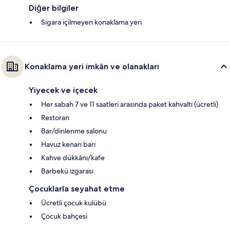
Diğer bilgiler
Sigara içilmeyen konaklama yeri
Konaklama yeri imkân ve olanakları
Yiyecek ve içecek
Her sabah 7 ve 11 saatleri arasında paket kahvaltı (ücretli)
Restoran
Bar/dinlenme salonu
Havuz kenarı barı
Kahve dükkânı/kafe
Barbekü ızgarası
Çocuklarla seyahat etme
Ücretli çocuk kulübü
Çocuk bahçesi