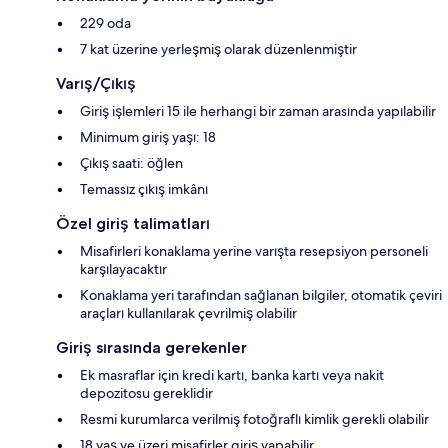
229 oda
7 kat üzerine yerleşmiş olarak düzenlenmiştir
Varış/Çıkış
Giriş işlemleri 15 ile herhangi bir zaman arasında yapılabilir
Minimum giriş yaşı: 18
Çıkış saati: öğlen
Temassız çıkış imkânı
Özel giriş talimatları
Misafirleri konaklama yerine varışta resepsiyon personeli
karşılayacaktır
Konaklama yeri tarafından sağlanan bilgiler, otomatik çeviri
araçları kullanılarak çevrilmiş olabilir
Giriş sırasında gerekenler
Ek masraflar için kredi kartı, banka kartı veya nakit
depozitosu gereklidir
Resmi kurumlarca verilmiş fotoğraflı kimlik gerekli olabilir
18 yaş ve üzeri misafirler giriş yapabilir.