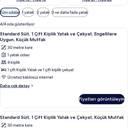
Odalar
Tüm odalar
1 yatak
2 yatak
3 ve daha fazla yatak
için
mevcut
4/4 oda gösteriliyor
filtreler
Standard
Anti alerjik yatak takımı, odada kasa,
12
Standard Süit, 1 Çift Kişilik Yatak ve Çekyat, Engellilere
Süit,
Uygun, Küçük Mutfak
1
30 metre kare
Çift
1 yatak odası
Kişilik
4 kişilik
Yatak
ve
1 çift Kişilik Yatak ve 1 çift kişilik çekyat
Çekyat,
Ücretsiz kablosuz internet
Engellilere
Standard
Daha çok detay
Uygun,
Süit,
Küçük
1
Fiyatları görüntüleyin
Çift
Mutfak
Kişilik
için
Yatak
Standard
Anti alerjik yatak takımı, odada kasa,
tüm
13
ve
Standard Süit, 1 Çift Kişilik Yatak ve Çekyat, Küçük Mutfak
Süit,
Çekyat,
fotoğrafları
30 metre kare
Engellilere
1