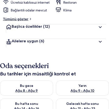
Ücretsiz kablosuz internet
Restoran
Bağlantılı odalar mevcut
Klima
Tümünü göster
Başlıca özellikler
(12)
Ailelere uygun
(6)
Oda seçenekleri
Bu tarihler için müsaitliği kontrol et
Bu gece için müsaitliği kontrol et Ağu 8 - Ağu 9
Yarın için müsaitliği kontrol e
Bu gece
Yarın
Ağu 8 - Ağu 9
Ağu 9 - Ağu 10
Bu hafta sonu için müsaitliği kontrol et Ağu 14 - Ağu 16
Önümüzdeki hafta sonu için mü
Bu hafta sonu
Gelecek hafta sonu
Ağu 14 - Ağu 16
Ağu 21 - Ağu 23