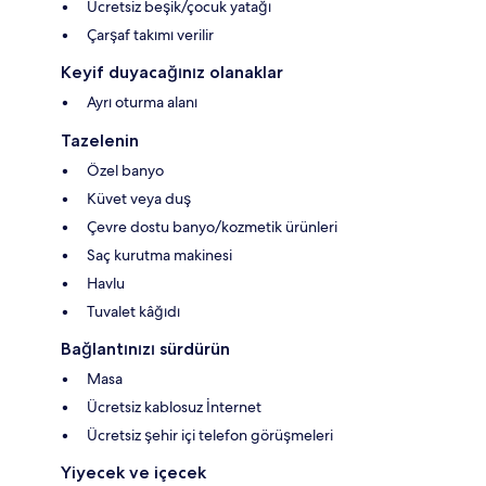
Ücretsiz beşik/çocuk yatağı
Çarşaf takımı verilir
Keyif duyacağınız olanaklar
Ayrı oturma alanı
Tazelenin
Özel banyo
Küvet veya duş
Çevre dostu banyo/kozmetik ürünleri
Saç kurutma makinesi
Havlu
Tuvalet kâğıdı
Bağlantınızı sürdürün
Masa
Ücretsiz kablosuz İnternet
Ücretsiz şehir içi telefon görüşmeleri
Yiyecek ve içecek