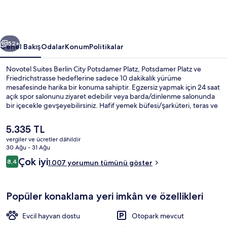
Platz
için
fotoğraf
ceki
Sonraki
galerisi
52+
Genel Bakış
Odalar
Konum
Politikalar
Novotel Suites Berlin City Potsdamer Platz, Potsdamer Platz ve
Friedrichstrasse hedeflerine sadece 10 dakikalık yürüme
mesafesinde harika bir konuma sahiptir. Egzersiz yapmak için 24 saat
açık spor salonunu ziyaret edebilir veya barda/dinlenme salonunda
bir içecekle gevşeyebilirsiniz. Hafif yemek büfesi/şarküteri, teras ve
bahçe gibi diğer özellikler mevcuttur. Misafirler arasında yardıma
hazır personel seviliyor. Konaklama yerinden toplu taşımaya kısa bir
Şu
5.335 TL
yürüyüşle ulaşabilir, Anhalter S-Bahn İstasyonu yakındır ve
anki
vergiler ve ücretler dâhildir
Kochstraße / Checkpoint Charlie U-Bahn İstasyonu 8 dakikalık
fiyat
30 Ağu - 31 Ağu
yürüme mesafesindedir.
Her gün ücretli açık büfe kahvaltı
5.335 TL
Yorumlar
Çok iyi
8,4
1.007 yorumun tümünü göster
8,4/10
Popüler konaklama yeri imkân ve özellikleri
Evcil hayvan dostu
Otopark mevcut