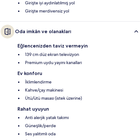
Girişte iyi aydınlatılmış yol
Girişte merdivensiz yol
Oda imkân ve olanakları
Eğlencenizden taviz vermeyin
139 cm düz ekran televizyon
Premium uydu yayını kanalları
Ev konforu
İklimlendirme
Kahve/çay makinesi
Ütü/ütü masası (istek üzerine)
Rahat uyuyun
Anti alerjik yatak takımı
Güneşlik/perde
Ses yalıtımlı oda