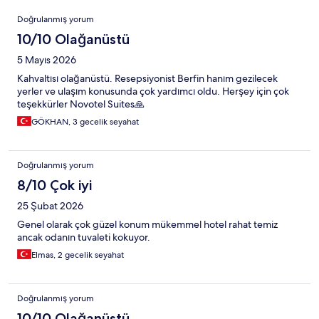
Yorumlar
Doğrulanmış yorum
10/10 Olağanüstü
5 Mayıs 2026
Kahvaltısı olağanüstü. Resepsiyonist Berfin hanım gezilecek
yerler ve ulaşım konusunda çok yardımcı oldu. Herşey için çok
teşekkürler Novotel Suites🙏
GÖKHAN, 3 gecelik seyahat
Doğrulanmış yorum
8/10 Çok iyi
25 Şubat 2026
Genel olarak çok güzel konum mükemmel hotel rahat temiz
ancak odanın tuvaleti kokuyor.
Elmas, 2 gecelik seyahat
Doğrulanmış yorum
10/10 Olağanüstü