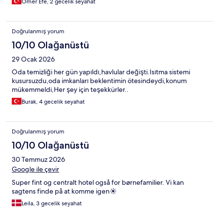
Ömer Efe, 2 gecelik seyahat
Doğrulanmış yorum
10/10 Olağanüstü
29 Ocak 2026
Oda temizliği her gün yapıldı,havlular değişti.Isıtma sistemi
kusursuzdu,oda imkanları beklentimin ötesindeydi,konum
mükemmeldi,Her şey için teşekkürler..
Burak, 4 gecelik seyahat
Doğrulanmış yorum
10/10 Olağanüstü
30 Temmuz 2026
Google ile çevir
Super fint og centralt hotel også for børnefamilier. Vi kan
sagtens finde på at komme igen☀️
Leila, 3 gecelik seyahat