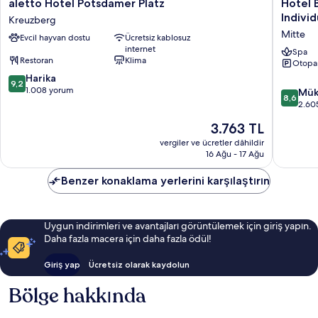
aletto
Hotel
aletto Hotel Potsdamer Platz
Hotel 
Hotel
Berlin,
Individ
Kreuzberg
Potsdamer
Berlin,
Mitte
Evcil hayvan dostu
Ücretsiz kablosuz
Platz
a
internet
Kreuzberg
membe
Spa
Restoran
Klima
Otopa
of
10
Harika
Radisso
9,2
üzerinden
1.008 yorum
Individu
10
Mük
8,6
9.2,
Mitte
üzerind
2.60
Harika,
8.6,
Güncel
3.763 TL
1.008
Mükemm
fiyat:
yorum
2.605
vergiler ve ücretler dâhildir
3.763 TL
16 Ağu - 17 Ağu
yorum
Benzer konaklama yerlerini karşılaştırın
Uygun indirimleri ve avantajları görüntülemek için giriş yapın.
Daha fazla macera için daha fazla ödül!
Giriş yap
Ücretsiz olarak kaydolun
Bölge hakkında