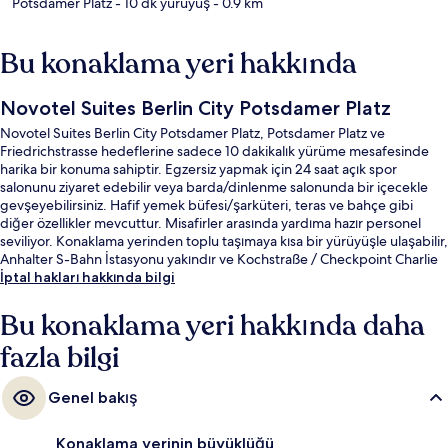
Potsdamer Platz
- 10 dk yürüyüş
- 0.9 km
Bu konaklama yeri hakkında
Novotel Suites Berlin City Potsdamer Platz
Novotel Suites Berlin City Potsdamer Platz, Potsdamer Platz ve
Friedrichstrasse hedeflerine sadece 10 dakikalık yürüme mesafesinde
harika bir konuma sahiptir. Egzersiz yapmak için 24 saat açık spor
salonunu ziyaret edebilir veya barda/dinlenme salonunda bir içecekle
gevşeyebilirsiniz. Hafif yemek büfesi/şarküteri, teras ve bahçe gibi
diğer özellikler mevcuttur. Misafirler arasında yardıma hazır personel
seviliyor. Konaklama yerinden toplu taşımaya kısa bir yürüyüşle ulaşabilir,
Anhalter S-Bahn İstasyonu yakındır ve Kochstraße / Checkpoint Charlie
U-Bahn İstasyonu 8 dakikalık yürüme mesafesindedir.
İptal hakları hakkında bilgi
Bu konaklama yeri hakkında daha
fazla bilgi
Genel bakış
Konaklama yerinin büyüklüğü