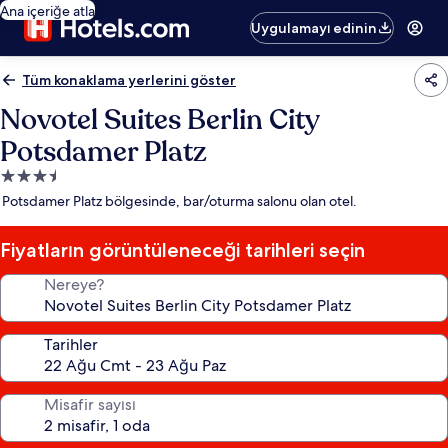
Ana içeriğe atla
Uygulamayı edinin
Tüm konaklama yerlerini göster
Novotel Suites Berlin City
Potsdamer Platz
3.5
yıldızlı
Potsdamer Platz bölgesinde, bar/oturma salonu olan otel.
konaklama
yeri
Fiyatların görüntüleneceği tarihleri seçin
Nereye?
Tarihler
Misafir sayısı