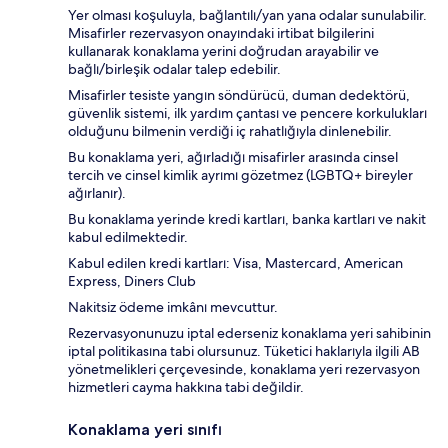
Yer olması koşuluyla, bağlantılı/yan yana odalar sunulabilir.
Misafirler rezervasyon onayındaki irtibat bilgilerini
kullanarak konaklama yerini doğrudan arayabilir ve
bağlı/birleşik odalar talep edebilir.
Misafirler tesiste yangın söndürücü, duman dedektörü,
güvenlik sistemi, ilk yardım çantası ve pencere korkulukları
olduğunu bilmenin verdiği iç rahatlığıyla dinlenebilir.
Bu konaklama yeri, ağırladığı misafirler arasında cinsel
tercih ve cinsel kimlik ayrımı gözetmez (LGBTQ+ bireyler
ağırlanır).
Bu konaklama yerinde kredi kartları, banka kartları ve nakit
kabul edilmektedir.
Kabul edilen kredi kartları: Visa, Mastercard, American
Express, Diners Club
Nakitsiz ödeme imkânı mevcuttur.
Rezervasyonunuzu iptal ederseniz konaklama yeri sahibinin
iptal politikasına tabi olursunuz. Tüketici haklarıyla ilgili AB
yönetmelikleri çerçevesinde, konaklama yeri rezervasyon
hizmetleri cayma hakkına tabi değildir.
Konaklama yeri sınıfı