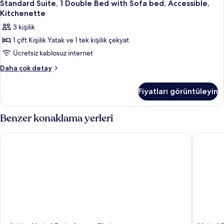
14
görün
Mutfak
Standard Suite, 1 Double Bed with Sofa bed, Accessible,
Suite,
hakkında
Kitchenette
daha
1
3 kişilik
fazla
Double
detay
1 çift Kişilik Yatak ve 1 tek kişilik çekyat
Bed
Ücretsiz kablosuz internet
with
Sofa
Standard
Daha çok detay
Suite,
bed,
1
Accessible,
Fiyatları görüntüleyin
Double
Kitchenette
Bed
için
with
Benzer konaklama yerleri
Sofa
tüm
bed,
fotoğrafları
aletto Hotel Potsdamer Platz
Hotel Ber
Accessible,
görün
Kitchenette
hakkında
daha
fazla
detay