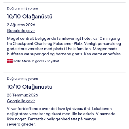
Doğrulanmış yorum
10/10 Olağanüstü
2 Ağustos 2026
Google ile çevir
Meget centralt beliggende familievenligt hotel, ca 10 min gang
fra Checkpoint Charlie og Potsdamer Platz. Venligt personale og
gode store værelser med plads til hele familien. Morgenmads
buffeten var super god og børnene gratis. Kan varmt anbefales.
Helle Maria, 5 gecelik seyahat
Doğrulanmış yorum
10/10 Olağanüstü
23 Temmuz 2026
Google ile çevir
Vi var forbløffende over det lave lydniveau ifht. Lokationen,
dejligt store værelser og skønt med lille køleskab. Vi savnede
ikke noget. Fantastisk beliggenhed tæt på mange
seværdigheder.