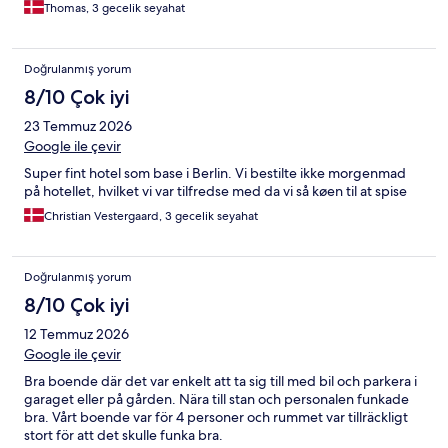
Thomas, 3 gecelik seyahat
Doğrulanmış yorum
8/10 Çok iyi
23 Temmuz 2026
Google ile çevir
Super fint hotel som base i Berlin. Vi bestilte ikke morgenmad
på hotellet, hvilket vi var tilfredse med da vi så køen til at spise
Christian Vestergaard, 3 gecelik seyahat
Doğrulanmış yorum
8/10 Çok iyi
12 Temmuz 2026
Google ile çevir
Bra boende där det var enkelt att ta sig till med bil och parkera i
garaget eller på gården. Nära till stan och personalen funkade
bra. Vårt boende var för 4 personer och rummet var tillräckligt
stort för att det skulle funka bra.