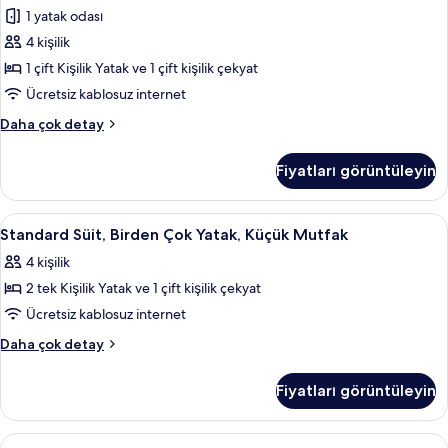
görün
Uygun,
1 yatak odası
Çift
Küçük
Kişilik
4 kişilik
Mutfak
Yatak
hakkında
1 çift Kişilik Yatak ve 1 çift kişilik çekyat
daha
ve
Ücretsiz kablosuz internet
fazla
Çekyat,
detay
Standard
Daha çok detay
Küçük
Süit,
Mutfak
1
Fiyatları görüntüleyin
Çift
için
Kişilik
tüm
Yatak
Standard
Standard Süit, Birden Çok Yatak, Küçük
fotoğrafları
10
ve
Standard Süit, Birden Çok Yatak, Küçük Mutfak
Süit,
görün
Çekyat,
4 kişilik
Küçük
Birden
Mutfak
2 tek Kişilik Yatak ve 1 çift kişilik çekyat
Çok
hakkında
Yatak,
Ücretsiz kablosuz internet
daha
Küçük
fazla
Standard
Daha çok detay
detay
Mutfak
Süit,
Birden
için
Fiyatları görüntüleyin
Çok
tüm
Yatak,
fotoğrafları
Küçük
Standard
Standard Suite, 1 Double Bed with Sofa