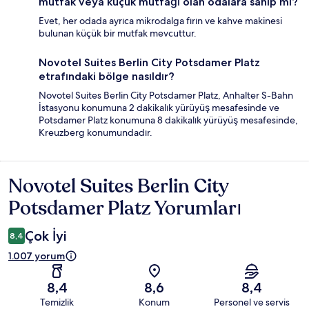
mutfak veya küçük mutfağı olan odalara sahip mi?
Evet, her odada ayrıca mikrodalga fırın ve kahve makinesi
bulunan küçük bir mutfak mevcuttur.
Novotel Suites Berlin City Potsdamer Platz
etrafındaki bölge nasıldır?
Novotel Suites Berlin City Potsdamer Platz, Anhalter S-Bahn
İstasyonu konumuna 2 dakikalık yürüyüş mesafesinde ve
Potsdamer Platz konumuna 8 dakikalık yürüyüş mesafesinde,
Kreuzberg konumundadır.
Novotel Suites Berlin City
Yorumlar
Potsdamer Platz Yorumları
Çok İyi
8,4
1.007 yorum
8,4
8,6
8,4
Temizlik
Konum
Personel ve servis