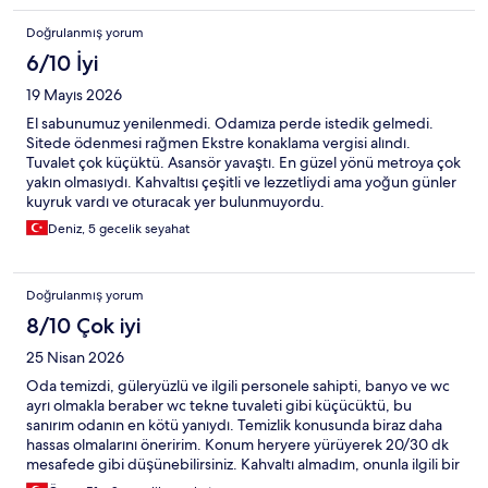
Doğrulanmış yorum
6/10 İyi
19 Mayıs 2026
El sabunumuz yenilenmedi. Odamıza perde istedik gelmedi.
Sitede ödenmesi rağmen Ekstre konaklama vergisi alındı.
Tuvalet çok küçüktü. Asansör yavaştı. En güzel yönü metroya çok
yakın olmasıydı. Kahvaltısı çeşitli ve lezzetliydi ama yoğun günler
kuyruk vardı ve oturacak yer bulunmuyordu.
Deniz, 5 gecelik seyahat
Doğrulanmış yorum
8/10 Çok iyi
25 Nisan 2026
Oda temizdi, güleryüzlü ve ilgili personele sahipti, banyo ve wc
ayrı olmakla beraber wc tekne tuvaleti gibi küçücüktü, bu
sanırım odanın en kötü yanıydı. Temizlik konusunda biraz daha
hassas olmalarını öneririm. Konum heryere yürüyerek 20/30 dk
mesafede gibi düşünebilirsiniz. Kahvaltı almadım, onunla ilgili bir
yorum yapmam mümkün değil.