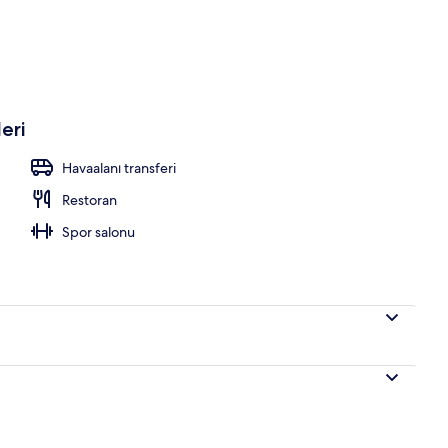
avuzu, havuz şemsiyeleri, şezlonglar
eri
Havaalanı transferi
Restoran
Spor salonu