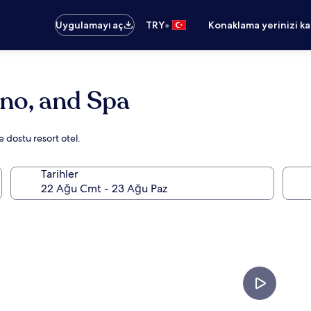
•
Uygulamayı aç
TRY
Konaklama yerinizi k
ino, and Spa
e dostu resort otel.
Tarihler