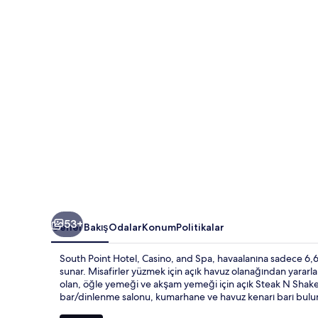
Spa
için
fotoğraf
galerisi
53+
Genel Bakış
Odalar
Konum
Politikalar
South Point Hotel, Casino, and Spa, havaalanına sadece 6,6 k
sunar. Misafirler yüzmek için açık havuz olanağından yararlan
olan, öğle yemeği ve akşam yemeği için açık Steak N Shake re
bar/dinlenme salonu, kumarhane ve havuz kenarı barı bulunu