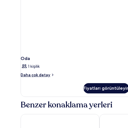
İçilebilir
(Premium
View)
hakkında
daha
fazla
detay
Oda
1 kişilik
Oda
Daha çok detay
hakkında
daha
Fiyatları görüntüleyi
fazla
detay
Benzer konaklama yerleri
Grandview at Las Vegas
Excalibur Hot