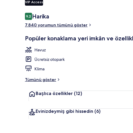
VIP Access
Yorumlar
Harika
9,2
9,2/10
Açık yüzme h
7.840 yorumun tümünü göster
Popüler konaklama yeri imkân ve özellikl
Havuz
Ücretsiz otopark
Klima
Tümünü göster
Başlıca özellikler
(12)
Evinizdeymiş gibi hissedin
(6)