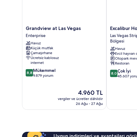
Grandview
Excalibur
Grandview at Las Vegas
Excalibur H
at
Hotel
Enterprise
Las Vegas Str
Las
&
Bölgesi
Havuz
Vegas
Casino
Küçük mutfak
Havuz
Enterprise
Las
Çamaşırhane
Evcil hayvan 
Vegas
Ücretsiz kablosuz
Otopark mev
Strip
internet
Restoran
Tatil
10
Mükemmel
10
Çok İyi
ve
8,8
8,0
üzerinden
9.879 yorum
üzerinden
45.607 yor
Kumarhane
8.8,
8.0,
Bölgesi
Mükemmel,
Çok
Güncel
4.960 TL
9.879
İyi,
fiyat:
yorum
45.607
vergiler ve ücretler dâhildir
4.960 TL
yorum
26 Ağu - 27 Ağu
Uygun indirimleri ve avantajları görü