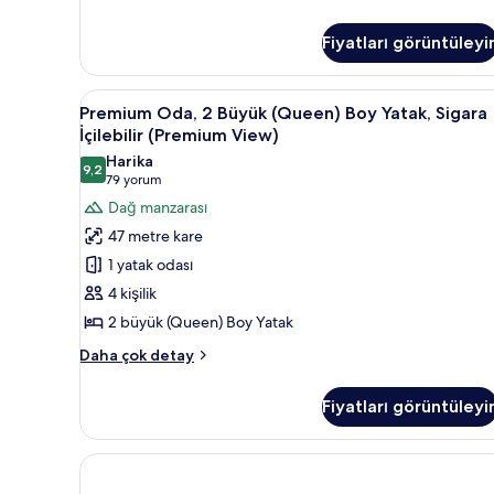
2
fotoğrafları
Büyük
görün
(Queen)
Fiyatları görüntüleyi
Boy
Yatak,
Premium
Odadan manzara
Sigara
7
Premium Oda, 2 Büyük (Queen) Boy Yatak, Sigara
İçilmez
Oda,
İçilebilir (Premium View)
hakkında
2
daha
Harika
9,2
Büyük
9,2 / 10
fazla
(79
79 yorum
detay
(Queen)
yorum)
Dağ manzarası
Boy
47 metre kare
Yatak,
1 yatak odası
Sigara
4 kişilik
İçilebilir
2 büyük (Queen) Boy Yatak
(Premium
View)
Premium
Daha çok detay
Oda,
için
2
tüm
Fiyatları görüntüleyi
Büyük
fotoğrafları
(Queen)
görün
Boy
Yatak,
Sigara