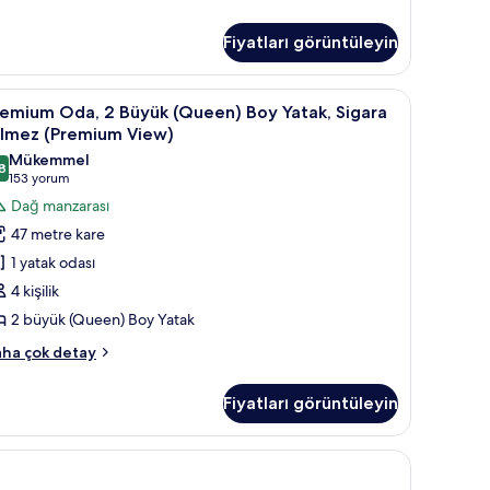
om,
örün
Fiyatları görüntüleyin
ng
d,
oking
remium
Odadan manzara
7
remium
remium Oda, 2 Büyük (Queen) Boy Yatak, Sigara
da,
ew)
ilmez (Premium View)
kkında
Mükemmel
ha
8
üyük
8,8 / 10
(153
153 yorum
zla
Queen)
yorum)
Dağ manzarası
tay
oy
47 metre kare
atak,
1 yatak odası
igara
4 kişilik
çilmez
2 büyük (Queen) Boy Yatak
Premium
iew)
remium
ha çok detay
a,
in
üm
Fiyatları görüntüleyin
yük
otoğrafları
ueen)
örün
oy
tak,
gara