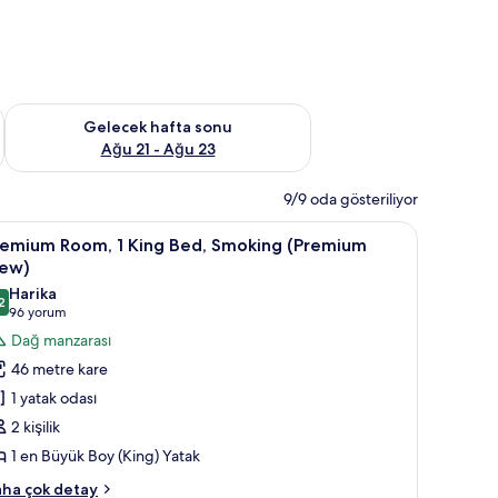
t Ağu 14 - Ağu 16
Önümüzdeki hafta sonu için müsaitliği kontrol et Ağu 21 - Ağ
Gelecek hafta sonu
Ağu 21 - Ağu 23
9/9 oda gösteriliyor
remium
Kaliteli yatak takımı, odada kasa, masa
7
remium Room, 1 King Bed, Smoking (Premium
oom,
iew)
Harika
2
ing
,2 / 10
(96
96 yorum
ed,
yorum)
Dağ manzarası
moking
46 metre kare
Premium
1 yatak odası
iew)
2 kişilik
in
1 en Büyük Boy (King) Yatak
üm
otoğrafları
remium
ha çok detay