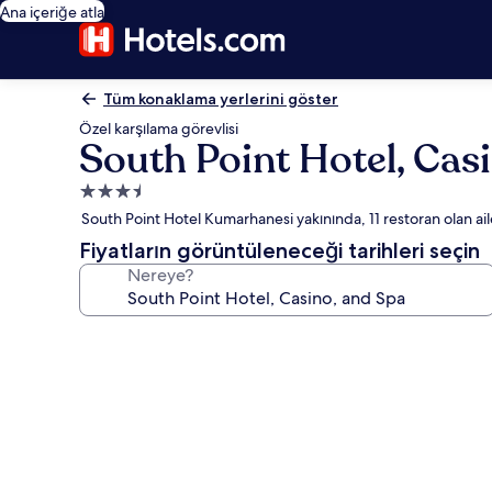
Ana içeriğe atla
Tüm konaklama yerlerini göster
Özel karşılama görevlisi
South Point Hotel, Cas
3.5
yıldızlı
South Point Hotel Kumarhanesi yakınında, 11 restoran olan ail
konaklama
Fiyatların görüntüleneceği tarihleri seçin
yeri
Nereye?
South
Point
Hotel,
Casino,
and