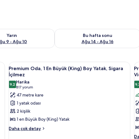
aitliği kontrol et Ağu 9 - Ağu 10
Bu hafta sonu için müsaitliği kontrol e
Yarın
Bu hafta sonu
ğu 9 - Ağu 10
Ağu 14 - Ağu 16
sa, masa
Premium
Kaliteli yatak takımı, odada kasa, masa
P
7
Premium Oda, 1 En Büyük (King) Boy Yatak, Sigara
P
Oda,
R
İçilmez
V
1
1
Harika
9,2
9,
En
K
9,2 / 10
9
(817
817 yorum
Büyük
B
yorum)
47 metre kare
(King)
S
1 yatak odası
Boy
(
2 kişilik
Yatak,
V
1 en Büyük Boy (King) Yatak
Sigara
iç
Premium
İçilmez
Daha çok detay
t
Oda,
için
f
P
Da