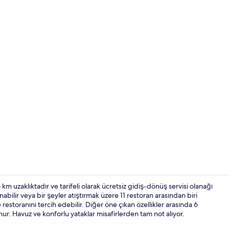
İçerik üretic
m uzaklıktadır ve tarifeli olarak ücretsiz gidiş-dönüş servisi olanağı
abilir veya bir şeyler atıştırmak üzere 11 restoran arasından biri
storanını tercih edebilir. Diğer öne çıkan özellikler arasında 6
Resepsiyon
r. Havuz ve konforlu yataklar misafirlerden tam not alıyor.