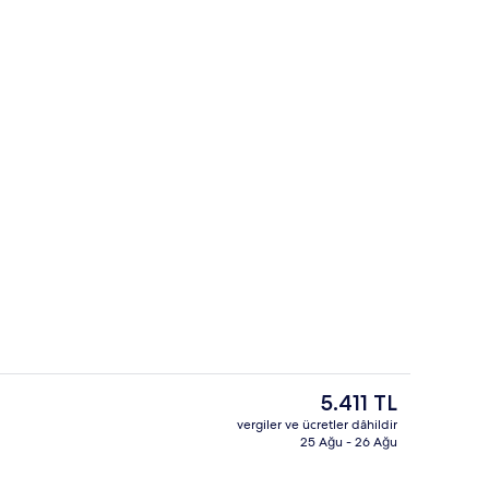
Kumarhane
isi videosu
Şu
5.411 TL
anki
vergiler ve ücretler dâhildir
fiyat
25 Ağu - 26 Ağu
Dış mekân
5.411 TL