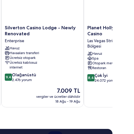
Silverton
Planet
Silverton Casino Lodge - Newly
Planet Hollywood Re
Casino
Hollywood
Renovated
Casino
Lodge
Resort
Enterprise
Las Vegas Strip Tatil ve
-
&
Bölgesi
Newly
Havuz
Casino
Havaalanı transferi
Renovated
Las
Havuz
Ücretsiz otopark
Spa
Enterprise
Vegas
Ücretsiz kablosuz
Otopark mevcut
Strip
internet
Restoran
Tatil
10
Olağanüstü
10
ve
Çok İyi
9,4
8,4
üzerinden
2.476 yorum
üzerinden
Kumarhane
24.072 yorum
9.4,
8.4,
Bölgesi
Güncel
7.009 TL
Olağanüstü,
Çok
fiyat:
2.476
İyi,
vergiler ve ücretler dâhildir
vergiler v
7.009 TL
yorum
18 Ağu - 19 Ağu
24.072
yorum