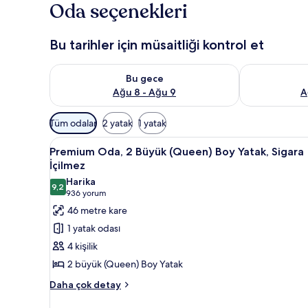
Oda seçenekleri
Bu tarihler için müsaitliği kontrol et
Bu gece için müsaitliği kontrol et Ağu 8 - Ağu 9
Yarın için müs
Bu gece
Ağu 8 - Ağu 9
A
Odalar
Tüm odalar
2 yatak
1 yatak
için
Premium
Kaliteli yatak takımı, odada ka
mevcut
7
Premium Oda, 2 Büyük (Queen) Boy Yatak, Sigara
Oda,
filtreler
İçilmez
2
Harika
9,2
Büyük
9,2 / 10
(936
936 yorum
(Queen)
yorum)
46 metre kare
Boy
1 yatak odası
Yatak,
4 kişilik
Sigara
2 büyük (Queen) Boy Yatak
İçilmez
Premium
için
Daha çok detay
Oda,
tüm