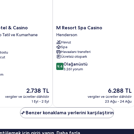
M
otel & Casino
M Resort Spa Casino
Resort
ip Tatil ve Kumarhane
Henderson
Spa
Havuz
Casino
Spa
Henderson
Havaalanı transferi
dostu
Ücretsiz otopark
cut
10
Olağanüstü
9,4
üzerinden
3.261 yorum
9.4,
um
Olağanüstü,
3.261
Güncel
Güncel
2.738 TL
6.288 TL
yorum
fiyat:
fiyat:
vergiler ve ücretler dâhildir
vergiler ve ücretler dâhildir
2.738 TL
6.288 TL
1 Eyl - 2 Eyl
23 Ağu - 24 Ağu
Benzer konaklama yerlerini karşılaştırın
ntülemek için giriş yapın. Daha fazla