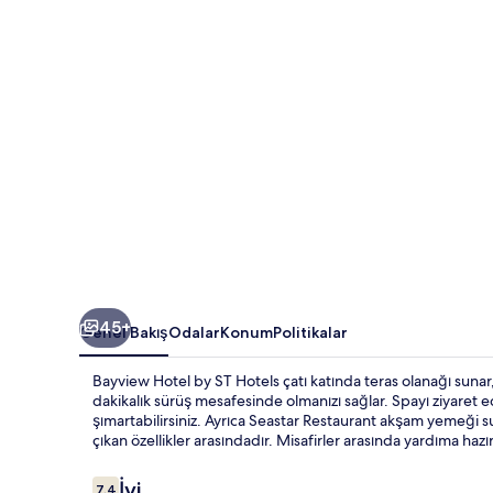
fotoğraf
galerisi
45+
Genel Bakış
Odalar
Konum
Politikalar
Bayview Hotel by ST Hotels çatı katında teras olanağı suna
dakikalık sürüş mesafesinde olmanızı sağlar. Spayı ziyaret e
şımartabilirsiniz. Ayrıca Seastar Restaurant akşam yemeği 
çıkan özellikler arasındadır. Misafirler arasında yardıma ha
Yorumlar
İyi
7,4