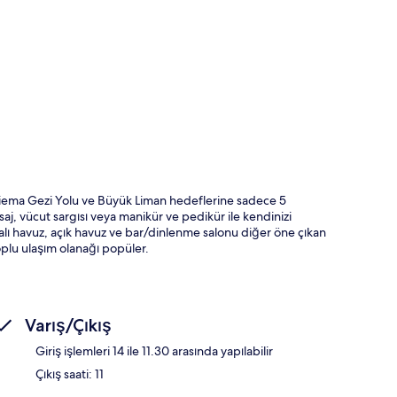
ta
 Sliema Gezi Yolu ve Büyük Liman hedeflerine sadece 5
aj, vücut sargısı veya manikür ve pedikür ile kendinizi
alı havuz, açık havuz ve bar/dinlenme salonu diğer öne çıkan
toplu ulaşım olanağı popüler.
Varış/Çıkış
Giriş işlemleri 14 ile 11.30 arasında yapılabilir
Çıkış saati: 11