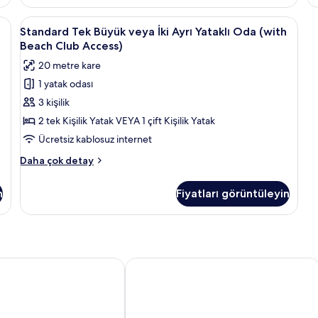
fotoğrafları
g
İki
Yataklı
görün
Ay
 ses yalıtımı, ütü/ütü masası
Standard
Odada kasa, masa, ses yalıtımı, ütü/üt
Oda,
5
Ya
Standard Tek Büyük veya İki Ayrı Yataklı Oda (with
Kısmi
Tek
Od
Beach Club Access)
Deniz
Büyük
De
Manzaralı
20 metre kare
Ma
veya
hakkında
ha
1 yatak odası
daha
İki
da
fazla
3 kişilik
Ayrı
fa
detay
de
Yataklı
2 tek Kişilik Yatak VEYA 1 çift Kişilik Yatak
Oda
Ücretsiz kablosuz internet
(with
Standard
Daha çok detay
Beach
Tek
Club
Büyük
n
Fiyatları görüntüleyin
veya
Access)
İki
için
Ayrı
tüm
Yataklı
Oda
fotoğrafları
(with
d Hotel by NEU Collective
Strand Suites By Neu Collective
görün
Beach
Club
Access)
hakkında