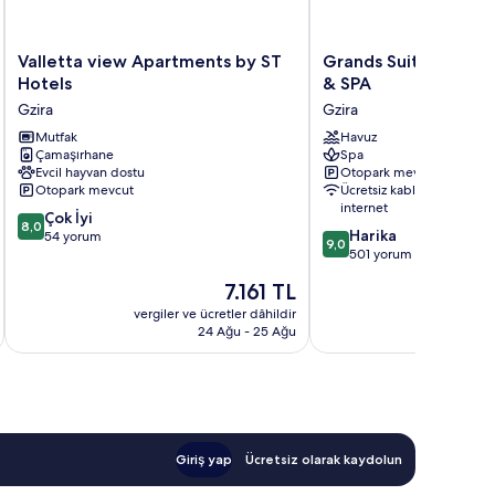
Valletta
Grands
Valletta view Apartments by ST
Grands Suites Hotel
view
Suites
Hotels
& SPA
Apartments
Hotel
Gzira
Gzira
by
Residences
ST
Mutfak
&
Havuz
Çamaşırhane
Spa
Hotels
SPA
Evcil hayvan dostu
Otopark mevcut
Gzira
Gzira
Otopark mevcut
Ücretsiz kablosuz
internet
10
Çok İyi
8,0
10
Harika
üzerinden
54 yorum
9,0
üzerinden
501 yorum
8.0,
9.0,
Çok
Güncel
7.161 TL
Harika,
İyi,
fiyat:
501
vergiler ve ücretler dâhildir
vergiler v
54
7.161 TL
24 Ağu - 25 Ağu
yorum
yorum
Giriş yap
Ücretsiz olarak kaydolun