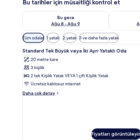
Bu tarihler için müsaitliği kontrol et
Bu gece için müsaitliği kontrol et Ağu 8 - Ağu 9
Yarın için müs
Bu gece
Ağu 8 - Ağu 9
A
Odalar
Tüm odalar
1 yatak
2 yatak
3 ve daha fazla yatak
için
Standard
Standard Tek Büyük veya İki Ayr
mevcut
7
Standard Tek Büyük veya İki Ayrı Yataklı Oda
Tek
filtreler
20 metre kare
Büyük
3 kişilik
veya
İki
2 tek Kişilik Yatak VEYA 1 çift Kişilik Yatak
Ayrı
Ücretsiz kablosuz internet
Yataklı
Standard
Daha çok detay
Oda
Tek
için
Büyük
veya
tüm
İki
fotoğrafları
Ayrı
görün
Yataklı
Oda
Fiyatları görüntüleyi
hakkında