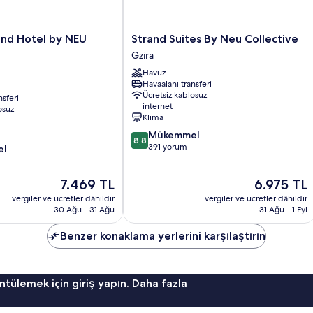
daha
fazla
detay
Strand
and Hotel by NEU
Strand Suites By Neu Collective
Suites
Gzira
By
Havuz
Neu
Havaalanı transferi
Collective
Ücretsiz kablosuz
nsferi
Gzira
internet
osuz
Klima
10
Mükemmel
8,8
üzerinden
391 yorum
el
8.8,
Mükemmel,
Güncel
Güncel
7.469 TL
6.975 TL
391
fiyat:
fiyat:
yorum
vergiler ve ücretler dâhildir
vergiler ve ücretler dâhildir
7.469 TL
6.975 TL
30 Ağu - 31 Ağu
31 Ağu - 1 Eyl
Benzer konaklama yerlerini karşılaştırın
ntülemek için giriş yapın. Daha fazla