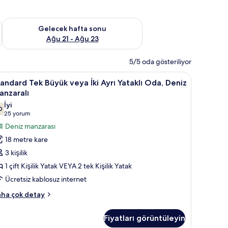
t Ağu 14 - Ağu 16
Önümüzdeki hafta sonu için müsaitliği kontrol et Ağu 21 - Ağ
Gelecek hafta sonu
Ağu 21 - Ağu 23
5/5 oda gösteriliyor
ü masası
tandard
Standard Tek Büyük veya İki Ayrı Yataklı Oda, 
8
andard Tek Büyük veya İki Ayrı Yataklı Oda, Deniz
ek
anzaralı
üyük
İyi
0
eya
7,0 / 10
(25
25 yorum
i
yorum)
Deniz manzarası
yrı
18 metre kare
taklı
3 kişilik
da,
1 çift Kişilik Yatak VEYA 2 tek Kişilik Yatak
eniz
Ücretsiz kablosuz internet
anzaralı
in
andard
ha çok detay
k
üm
yük
otoğrafları
Fiyatları görüntüleyin
ya