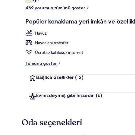
7,4/10
469 yorumun tümünü göster
Kapalı yüzme
Popüler konaklama yeri imkân ve özellikl
Havuz
Havaalanı transferi
Ücretsiz kablosuz internet
Tümünü göster
Başlıca özellikler
(12)
Evinizdeymiş gibi hissedin
(6)
Oda seçenekleri