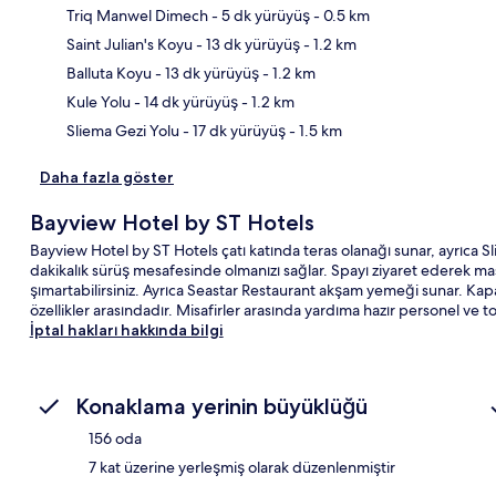
Triq Manwel Dimech
- 5 dk yürüyüş
- 0.5 km
Saint Julian's Koyu
- 13 dk yürüyüş
- 1.2 km
Hari
Balluta Koyu
- 13 dk yürüyüş
- 1.2 km
Kule Yolu
- 14 dk yürüyüş
- 1.2 km
Sliema Gezi Yolu
- 17 dk yürüyüş
- 1.5 km
Daha fazla göster
Bayview Hotel by ST Hotels
Bayview Hotel by ST Hotels çatı katında teras olanağı sunar, ayrıca
dakikalık sürüş mesafesinde olmanızı sağlar. Spayı ziyaret ederek mas
şımartabilirsiniz. Ayrıca Seastar Restaurant akşam yemeği sunar. Kap
özellikler arasındadır. Misafirler arasında yardıma hazır personel ve 
İptal hakları hakkında bilgi
Konaklama yerinin büyüklüğü
156 oda
7 kat üzerine yerleşmiş olarak düzenlenmiştir