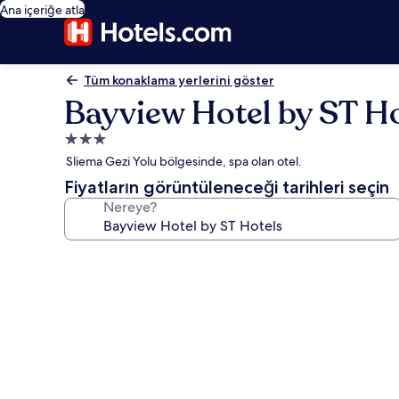
Ana içeriğe atla
Tüm konaklama yerlerini göster
Bayview Hotel by ST Ho
3.0
yıldızlı
Sliema Gezi Yolu bölgesinde, spa olan otel.
konaklama
Fiyatların görüntüleneceği tarihleri seçin
yeri
Nereye?
Bayview
Hotel
by
ST
Hotels
için