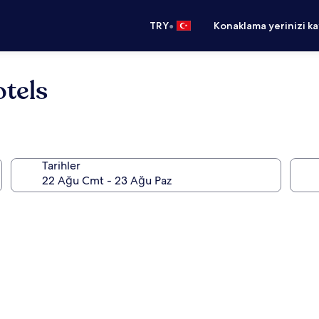
•
TRY
Konaklama yerinizi k
tels
Tarihler