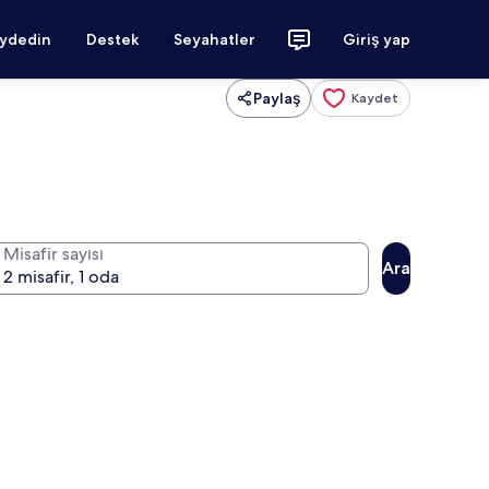
aydedin
Destek
Seyahatler
Giriş yap
Paylaş
Kaydet
Misafir sayısı
Ara