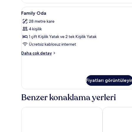
daha
fazla
Family
Family Oda | Odada kasa, masa,
6
Family Oda
detay
Oda
28 metre kare
için
4 kişilik
tüm
fotoğrafları
1 çift Kişilik Yatak ve 2 tek Kişilik Yatak
görün
Ücretsiz kablosuz internet
Family
Daha çok detay
Oda
hakkında
daha
fazla
detay
Fiyatları görüntüleyi
Benzer konaklama yerleri
Azur Hotel by ST Hotels
115 The Stran