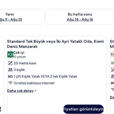
aitliği kontrol et Ağu 9 - Ağu 10
Bu hafta sonu için müsaitliği kontrol e
Yarın
Bu hafta sonu
ğu 9 - Ağu 10
Ağu 14 - Ağu 16
ı Yataklı Oda | Odada kasa, masa, ses yalıtımı, ütü/ütü masası
Standard
Odada kasa, masa, ses yalıtımı, ütü/üt
S
6
Standard Tek Büyük veya İki Ayrı Yataklı Oda, Kısmi
St
Tek
T
Deniz Manzaralı
M
Büyük
B
Çok iyi
8,2
7,
veya
v
8,2 / 10
(10
10 yorum
İki
İk
yorum)
20 metre kare
Ayrı
A
3 kişilik
Yataklı
Ya
1 çift Kişilik Yatak VEYA 2 tek Kişilik Yatak
Oda,
O
Ücretsiz kablosuz internet
Kısmi
D
Standard
Deniz
Daha çok detay
M
Tek
Manzaralı
iç
St
Da
Büyük
Te
için
t
veya
Bü
tüm
f
İki
n
Fiyatları görüntüleyin
ve
Ayrı