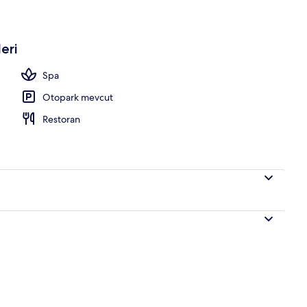
 havuzu, açık yüzme havuzu, havuz şemsiyeleri, şezlonglar
eri
Spa
Otopark mevcut
Restoran