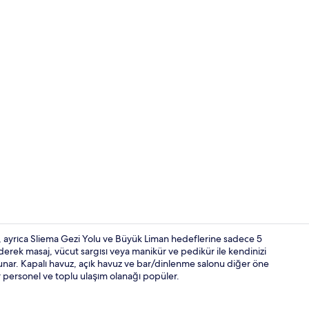
Akşam yemeğ
r, ayrıca Sliema Gezi Yolu ve Büyük Liman hedeflerine sadece 5
derek masaj, vücut sargısı veya manikür ve pedikür ile kendinizi
sunar. Kapalı havuz, açık havuz ve bar/dinlenme salonu diğer öne
Kapalı yüzme
zır personel ve toplu ulaşım olanağı popüler.