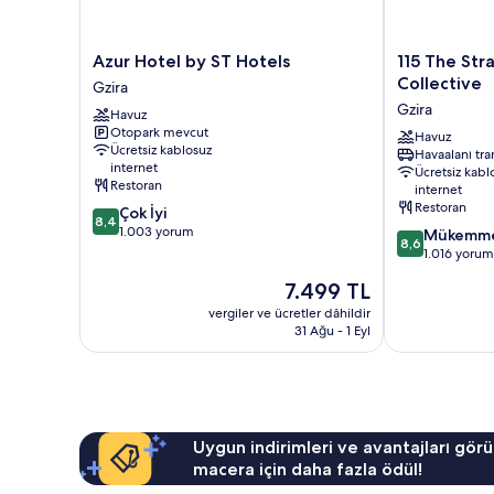
Azur
115
Azur Hotel by ST Hotels
115 The Str
Hotel
The
Collective
Gzira
by
Strand
Gzira
Havuz
ST
Hotel
Otopark mevcut
Hotels
by
Havuz
Ücretsiz kablosuz
Havaalanı tra
Gzira
NEU
internet
Ücretsiz kabl
Collective
Restoran
internet
Gzira
Restoran
10
Çok İyi
8,4
üzerinden
1.003 yorum
10
Mükemm
8,6
8.4,
üzerinden
1.016 yorum
Çok
8.6,
Güncel
7.499 TL
İyi,
Mükemmel,
fiyat:
1.003
1.016
vergiler ve ücretler dâhildir
7.499 TL
yorum
31 Ağu - 1 Eyl
yorum
Uygun indirimleri ve avantajları görü
macera için daha fazla ödül!