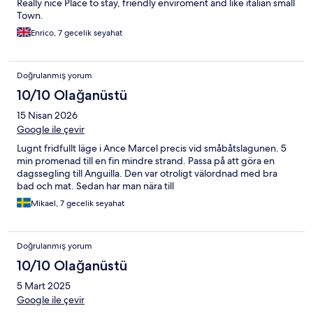
Really nice Place to stay, friendly enviroment and like italian small
Town.
Enrico, 7 gecelik seyahat
Doğrulanmış yorum
10/10 Olağanüstü
15 Nisan 2026
Google ile çevir
Lugnt fridfullt läge i Ance Marcel precis vid småbåtslagunen. 5
min promenad till en fin mindre strand. Passa på att göra en
dagssegling till Anguilla. Den var otroligt välordnad med bra
bad och mat. Sedan har man nära till
Mikael, 7 gecelik seyahat
Doğrulanmış yorum
10/10 Olağanüstü
5 Mart 2025
Google ile çevir