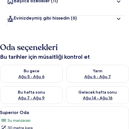
Başlıca özellikler
(11)
Evinizdeymiş gibi hissedin
(6)
Oda seçenekleri
Bu tarihler için müsaitliği kontrol et
Bu gece için müsaitliği kontrol et Ağu 5 - Ağu 6
Yarın için müsaitliği kontrol e
Bu gece
Yarın
Ağu 5 - Ağu 6
Ağu 6 - Ağu 7
Bu hafta sonu için müsaitliği kontrol et Ağu 7 - Ağu 9
Önümüzdeki hafta sonu için müs
Bu hafta sonu
Gelecek hafta sonu
Ağu 7 - Ağu 9
Ağu 14 - Ağu 16
Superior
Superior Oda | 1 yatak odası, minibar,
18
Superior Oda
Oda
Su manzarası
için
30 metre kare