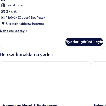
tüm
fotoğrafları
1 yatak odası
görün
2 kişilik
1 büyük (Queen) Boy Yatak
Ücretsiz kablosuz internet
Superior
Daha çok detay
Oda
hakkında
Fiyatları görüntüleyin
daha
fazla
detay
Benzer konaklama yerleri
Hommage Hotel & Residences
Baker's S
Hommage
Baker's
Hommage Hotel & Residences
Baker's