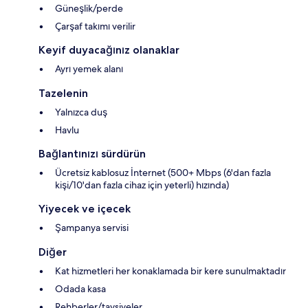
Güneşlik/perde
Çarşaf takımı verilir
Keyif duyacağınız olanaklar
Ayrı yemek alanı
Tazelenin
Yalnızca duş
Havlu
Bağlantınızı sürdürün
Ücretsiz kablosuz İnternet (500+ Mbps (6'dan fazla
kişi/10'dan fazla cihaz için yeterli) hızında)
Yiyecek ve içecek
Şampanya servisi
Diğer
Kat hizmetleri her konaklamada bir kere sunulmaktadır
Odada kasa
Rehberler/tavsiyeler