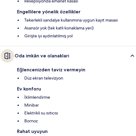
Resepsiyonda emanet kasası
Engellilere yönelik özellikler
Tekerlekli sandalye kullanımına uygun kayıt masası
Asansör yok (tek katlı konaklama yeri)
Girişte iyi aydınlatılmış yol
Oda imkân ve olanakları
Eğlencenizden taviz vermeyin
Düz ekran televizyon
Ev konforu
İklimlendirme
Minibar
Elektrikli su ısıtıcısı
Bornoz
Rahat uyuyun