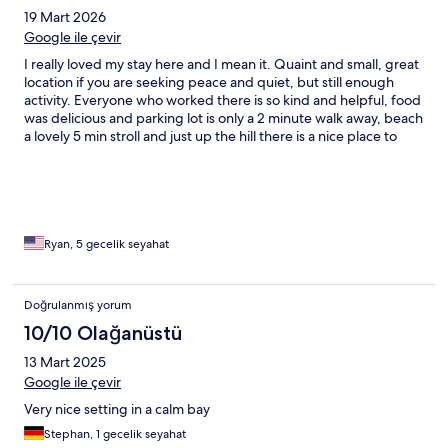
19 Mart 2026
Google ile çevir
I really loved my stay here and I mean it. Quaint and small, great
location if you are seeking peace and quiet, but still enough
activity. Everyone who worked there is so kind and helpful, food
was delicious and parking lot is only a 2 minute walk away, beach
a lovely 5 min stroll and just up the hill there is a nice place to
hike. Anse Marcel was a great spot to land for my first time
visiting the island. I rented a car though. Thanks again!
Ryan, 5 gecelik seyahat
Doğrulanmış yorum
10/10 Olağanüstü
13 Mart 2025
Google ile çevir
Very nice setting in a calm bay
Stephan, 1 gecelik seyahat