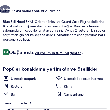
ceki
Sonraki
48+
Genel Bakış
Odalar
Konum
Politikalar
Blue Sail Hotel SXM, Orient Körfezi ve Grand Case Plajı hedeflerine
10 dakikalık sürüş mesafesinde olmanızı sağlar. Barda/dinlenme
salonunda bir içecekle rahatlayabilirsiniz. Ayrıca 2 restoran bir şeyler
atıştırmak için harika seçeneklerdir. Misafirler arasında yardıma hazır
personel seviliyor.
Yorumlar
Olağanüstü
9,4
211 yorumun tümünü göster
9,4/10
Dış mekân
Popüler konaklama yeri imkân ve özellikleri
Ücretsiz otopark
Ücretsiz kablosuz internet
Restoran
Klima
Bar
Çamaşırhane
Tümünü göster