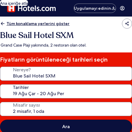
Ana içeriğe atla
Uygulamayı edinin
Tüm konaklama yerlerini göster
Blue Sail Hotel SXM
Grand Case Plajı yakınında, 2 restoran olan otel.
Fiyatların görüntüleneceği tarihleri seçin
Nereye?
Tarihler
Misafir sayısı
Ara