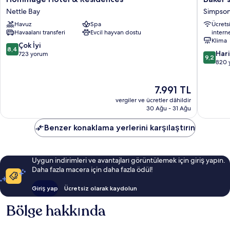
Hotel
Suites
Nettle Bay
Simpson
&
Simpso
Havuz
Spa
Ücrets
Residences
Bay
Havaalanı transferi
Evcil hayvan dostu
intern
Nettle
Klima
Bay
10
Çok İyi
8,4
10
Har
üzerinden
723 yorum
9,2
üzerind
820 
8.4,
9.2,
Çok
Harika,
İyi,
Güncel
7.991 TL
820
723
fiyat:
yorum
yorum
vergiler ve ücretler dâhildir
7.991 TL
30 Ağu - 31 Ağu
Benzer konaklama yerlerini karşılaştırın
Uygun indirimleri ve avantajları görüntülemek için giriş yapın.
Daha fazla macera için daha fazla ödül!
Giriş yap
Ücretsiz olarak kaydolun
Bölge hakkında