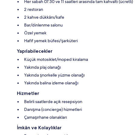
Her sabah 07.30 ve 11 saatleri arasında tam kahvaltı (ücretli)
2 restoran
2 kahve dükkânı/kafe
Bar/dinlenme salonu
Özel yemek
Hafif yemek büfesi/şarküteri
Yapılabilecekler
Küçük motosiklet/moped kiralama
Yakında plaj olanağı
Yakında şnorkelle yüzme olanağı
Yakında balina izleme olanağı
Hizmetler
Belirli saatlerde açık resepsiyon
Danışma (concierge) hizmetleri
Çamaşırhane olanakları
İmkân ve Kolaylıklar