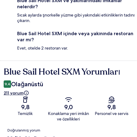
Blue Sail Hotel SXM ve yakınlarındaki imkânlar
nelerdir?
Sıcak aylarda şnorkelle yüzme gibi yakındaki etkinliklerin tadını
çıkarın.
Blue Sail Hotel SXM içinde veya yakınında restoran
var mı?
Evet, otelde 2 restoran var.
Blue Sail Hotel SXM Yorumları
Yorumlar
Olağanüstü
9,4
211 yorum
9,8
9,0
9,8
Temizlik
Konaklama yeri imkân
Personel ve servis
ve özellikleri
Yorumlar
Doğrulanmış yorum