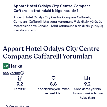
Appart Hotel Odalys City Centre Compans
Caffarelli etrafındaki bölge nasıldır?
Appart Hotel Odalys City Centre Compans Caffarelli,
Compans-Caffarelli İstasyonu konumuna 9 dakikalık yürüyüş
mesafesinde ve Canal du Midi konumuna 6 dakikalık yürüyüş
mesafesindedir.
Appart Hotel Odalys City Centre
Yorumlar
Compans Caffarelli Yorumları
Harika
9,2
556 yorum
9,2
8,8
9,2
Temizlik
Konaklama yeri imkân
Konaklama yerinin
ve özellikleri
durumu, imkânları ve
kolaylıkları
Yorumlar
Doğrulanmış yorum