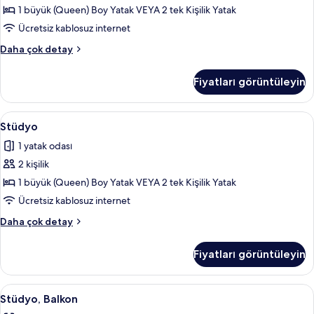
görün
1 büyük (Queen) Boy Yatak VEYA 2 tek Kişilik Yatak
Ücretsiz kablosuz internet
Stüdyo
Daha çok detay
hakkında
daha
Fiyatları görüntüleyin
fazla
detay
Stüdyo
Ses yalıtımı, ücretsiz kablosuz İnternet
10
Stüdyo
için
1 yatak odası
tüm
2 kişilik
fotoğrafları
görün
1 büyük (Queen) Boy Yatak VEYA 2 tek Kişilik Yatak
Ücretsiz kablosuz internet
Stüdyo
Daha çok detay
hakkında
daha
Fiyatları görüntüleyin
fazla
detay
Stüdyo,
Ses yalıtımı, ücretsiz kablosuz İnternet
17
Stüdyo, Balkon
Balkon