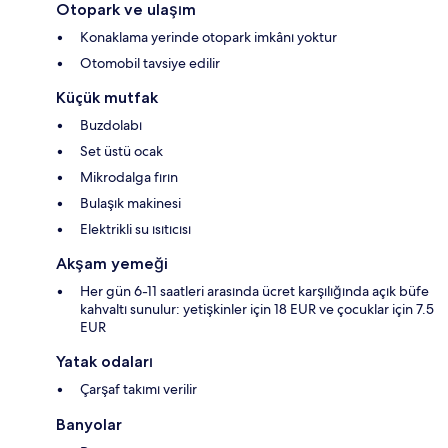
Otopark ve ulaşım
Konaklama yerinde otopark imkânı yoktur
Otomobil tavsiye edilir
Küçük mutfak
Buzdolabı
Set üstü ocak
Mikrodalga fırın
Bulaşık makinesi
Elektrikli su ısıtıcısı
Akşam yemeği
Her gün 6-11 saatleri arasında ücret karşılığında açık büfe
kahvaltı sunulur: yetişkinler için 18 EUR ve çocuklar için 7.5
EUR
Yatak odaları
Çarşaf takımı verilir
Banyolar