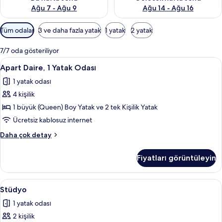
Ağu 7 - Ağu 9
Ağu 14 - Ağu 16
Odalar
Tüm odalar
3 ve daha fazla yatak
1 yatak
2 yatak
için
mevcut
7/7 oda gösteriliyor
filtreler
Apart
Ses yalıtımı, ücretsiz kablosuz İnternet
10
Apart Daire, 1 Yatak Odası
Daire,
1 yatak odası
1
4 kişilik
Yatak
Odası
1 büyük (Queen) Boy Yatak ve 2 tek Kişilik Yatak
için
Ücretsiz kablosuz internet
tüm
Apart
Daha çok detay
fotoğrafları
Daire,
görün
1
Fiyatları görüntüleyin
Yatak
Odası
hakkında
Stüdyo
Ses yalıtımı, ücretsiz kablosuz İnternet
10
daha
Stüdyo
için
fazla
1 yatak odası
detay
tüm
2 kişilik
fotoğrafları