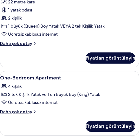
22 metre kare
için
1 yatak odası
tüm
fotoğrafları
2 kişilik
görün
1 büyük (Queen) Boy Yatak VEYA 2 tek Kişilik Yatak
Ücretsiz kablosuz internet
Stüdyo,
Daha çok detay
Balkon
hakkında
Fiyatları görüntüleyin
daha
fazla
detay
One-
Ses yalıtımı, ücretsiz kablosuz İnternet
10
One-Bedroom Apartment
Bedroom
4 kişilik
Apartment
2 tek Kişilik Yatak ve 1 en Büyük Boy (King) Yatak
için
tüm
Ücretsiz kablosuz internet
fotoğrafları
One-
Daha çok detay
görün
Bedroom
Apartment
Fiyatları görüntüleyin
hakkında
daha