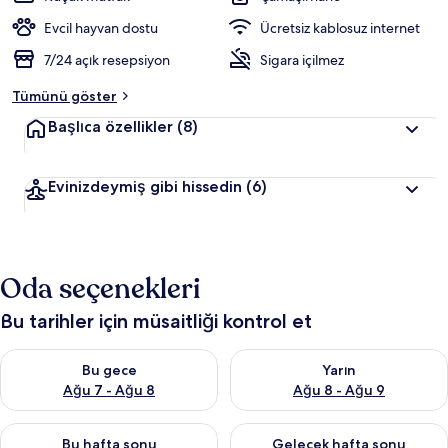
Evcil hayvan dostu
Ücretsiz kablosuz internet
7/24 açık resepsiyon
Sigara içilmez
Tümünü göster
Başlıca özellikler
(8)
Evinizdeymiş gibi hissedin
(6)
Oda seçenekleri
Bu tarihler için müsaitliği kontrol et
Bu gece için müsaitliği kontrol et Ağu 7 - Ağu 8
Yarın için müsaitliği kontrol e
Bu gece
Yarın
Ağu 7 - Ağu 8
Ağu 8 - Ağu 9
Bu hafta sonu için müsaitliği kontrol et Ağu 7 - Ağu 9
Önümüzdeki hafta sonu için müs
Bu hafta sonu
Gelecek hafta sonu