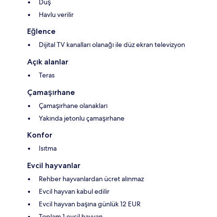
Duş
Havlu verilir
Eğlence
Dijital TV kanalları olanağı ile düz ekran televizyon
Açık alanlar
Teras
Çamaşırhane
Çamaşırhane olanakları
Yakında jetonlu çamaşırhane
Konfor
Isıtma
Evcil hayvanlar
Rehber hayvanlardan ücret alınmaz
Evcil hayvan kabul edilir
Evcil hayvan başına günlük 12 EUR
Toplam 1 evcil hayvan