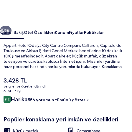
Compans
Caffarelli
için
ceki
Sonraki
fotoğraf
58+
Genel Bakış
Otel Özellikleri
Konum
Fiyatlar
Politikalar
galerisi
Appart Hotel Odalys City Centre Compans Caffarelli, Capitole de
Toulouse ve Airbus Şirketi Genel Merkezi hedeflerine 10 dakikalık
sürüş mesafesindedir. Apart daireler; küçük mutfak, düz ekran
televizyon ve ücretsiz kablosuz İnternet içerir. Misafirler yardıma
hazır personel hakkında harika yorumlarda bulunuyor. Konaklama
yeri toplu taşımaya yakındır, Compans-Caffarelli İstasyonu 9 dakikalık
ve Canal du Midi İstasyonu 13 dakikalık yürüme mesafesindedir.
Şu
3.428 TL
anki
vergiler ve ücretler dâhildir
fiyat
6 Eyl - 7 Eyl
Her gün ücretli açık büfe kahvaltı
3.428 TL
Yorumlar
Harika
9,2
556 yorumun tümünü göster
9,2/10
Popüler konaklama yeri imkân ve özellikleri
Küçük mutfak
Çamaşırhane