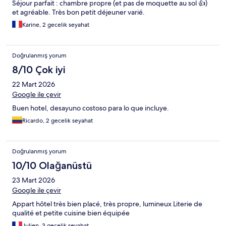
Séjour parfait : chambre propre (et pas de moquette au sol 👍)
et agréable. Très bon petit déjeuner varié.
Karine, 2 gecelik seyahat
Doğrulanmış yorum
8/10 Çok iyi
22 Mart 2026
Google ile çevir
Buen hotel, desayuno costoso para lo que incluye.
Ricardo, 2 gecelik seyahat
Doğrulanmış yorum
10/10 Olağanüstü
23 Mart 2026
Google ile çevir
Appart hôtel très bien placé, très propre, lumineux Literie de
qualité et petite cuisine bien équipée
Julien, 3 gecelik seyahat