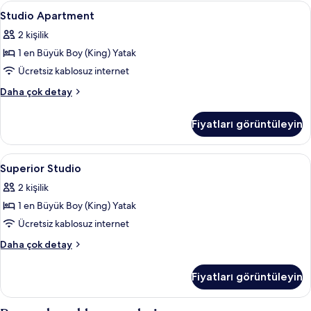
fazla
Studio
Ses yalıtımı, ücretsiz kablosuz İnternet
10
detay
Studio Apartment
Apartment
2 kişilik
için
1 en Büyük Boy (King) Yatak
tüm
fotoğrafları
Ücretsiz kablosuz internet
görün
Studio
Daha çok detay
Apartment
hakkında
Fiyatları görüntüleyin
daha
fazla
detay
Superior
Ses yalıtımı, ücretsiz kablosuz İnternet
12
Superior Studio
Studio
2 kişilik
için
1 en Büyük Boy (King) Yatak
tüm
fotoğrafları
Ücretsiz kablosuz internet
görün
Superior
Daha çok detay
Studio
hakkında
Fiyatları görüntüleyin
daha
fazla
detay