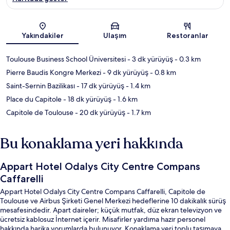
Harita
Yakındakiler
Ulaşım
Restoranlar
Toulouse Business School Üniversitesi
- 3 dk yürüyüş
- 0.3 km
Pierre Baudis Kongre Merkezi
- 9 dk yürüyüş
- 0.8 km
Saint-Sernin Bazilikası
- 17 dk yürüyüş
- 1.4 km
Place du Capitole
- 18 dk yürüyüş
- 1.6 km
Capitole de Toulouse
- 20 dk yürüyüş
- 1.7 km
Bu konaklama yeri hakkında
Appart Hotel Odalys City Centre Compans
Caffarelli
Appart Hotel Odalys City Centre Compans Caffarelli, Capitole de
Toulouse ve Airbus Şirketi Genel Merkezi hedeflerine 10 dakikalık sürüş
mesafesindedir. Apart daireler; küçük mutfak, düz ekran televizyon ve
ücretsiz kablosuz İnternet içerir. Misafirler yardıma hazır personel
hakkında harika yorumlarda bulunuyor. Konaklama yeri toplu taşımaya