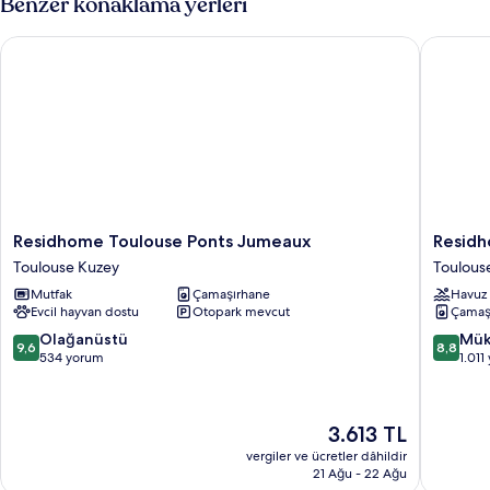
Benzer konaklama yerleri
Residhome Toulouse Ponts Jumeaux
Residhom
Residhome
Residh
Residhome Toulouse Ponts Jumeaux
Residh
Toulouse
Toulous
Toulouse Kuzey
Toulouse
Ponts
Occitani
Mutfak
Çamaşırhane
Havuz
Jumeaux
Toulous
Evcil hayvan dostu
Otopark mevcut
Çamaş
Toulouse
Sol
Kuzey
Yaka
10
10
Olağanüstü
Mük
9,6
8,8
üzerinden
üzerind
534 yorum
1.011
9.6,
8.8,
Olağanüstü,
Mükemm
534
1.011
Güncel
3.613 TL
yorum
yorum
fiyat:
vergiler ve ücretler dâhildir
3.613 TL
21 Ağu - 22 Ağu