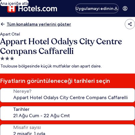
Ana içeriğe atla
Uygulamayı edinin
Tüm konaklama yerlerini göster
Apart Otel
Appart Hotel Odalys City Centre
Compans Caffarelli
3.0
yıldızlı
Toulouse bölgesinde küçük mutfaklar olan apart daire.
konaklama
yeri
Fiyatların görüntüleneceği tarihleri seçin
Nereye?
Tarihler
Misafir sayısı