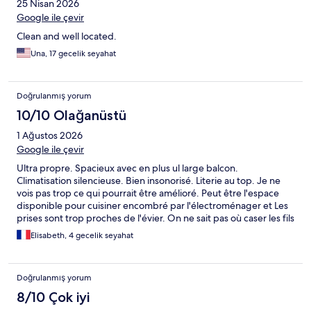
25 Nisan 2026
Google ile çevir
Clean and well located.
Una, 17 gecelik seyahat
Doğrulanmış yorum
10/10 Olağanüstü
1 Ağustos 2026
Google ile çevir
Ultra propre. Spacieux avec en plus ul large balcon.
Climatisation silencieuse. Bien insonorisé. Literie au top. Je ne
vois pas trop ce qui pourrait être amélioré. Peut être l'espace
disponible pour cuisiner encombré par l'électroménager et Les
prises sont trop proches de l'évier. On ne sait pas où caser les fils
électriques entre évier et plaques. Mais se sont des détails.
Elisabeth, 4 gecelik seyahat
Doğrulanmış yorum
8/10 Çok iyi