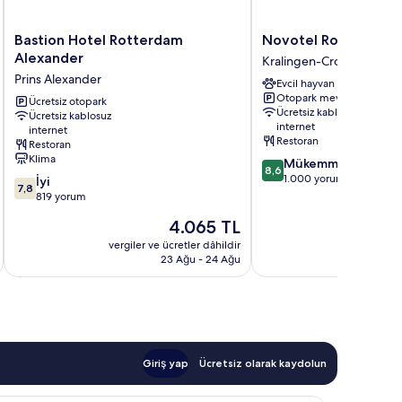
Bastion
Novotel
Bastion Hotel Rotterdam
Novotel Rotterdam 
Hotel
Rotterdam
Alexander
Kralingen-Crooswijk
Rotterdam
Brainpark
Prins Alexander
Evcil hayvan dostu
Alexander
Kralingen-
Otopark mevcut
Prins
Ücretsiz otopark
Crooswijk
Ücretsiz kablosuz
Ücretsiz kablosuz
Alexander
internet
internet
Restoran
Restoran
Klima
10
Mükemmel
8,6
üzerinden
1.000 yorum
10
İyi
7,8
8.6,
üzerinden
819 yorum
Mükemmel,
7.8,
Güncel
4.065 TL
1.000
İyi,
fiyat:
yorum
819
vergiler ve ücretler dâhildir
vergiler v
4.065 TL
23 Ağu - 24 Ağu
yorum
Giriş yap
Ücretsiz olarak kaydolun