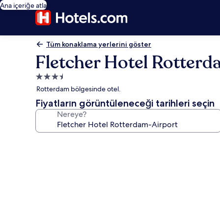
Ana içeriğe atla
Tüm konaklama yerlerini göster
Fletcher Hotel Rotter
3.5
yıldızlı
Rotterdam bölgesinde otel.
konaklama
Fiyatların görüntüleneceği tarihleri seçin
yeri
Nereye?
Fletcher
Hotel
Rotterdam-
Airport
için
fotoğraf