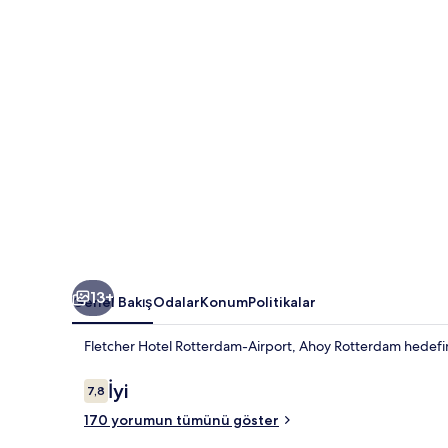
galerisi
13+
Genel Bakış
Odalar
Konum
Politikalar
Fletcher Hotel Rotterdam-Airport, Ahoy Rotterdam hedefine
Yorumlar
İyi
7,8
7,8/10
170 yorumun tümünü göster