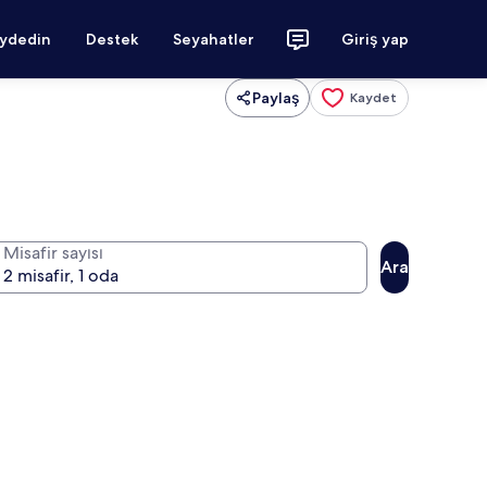
aydedin
Destek
Seyahatler
Giriş yap
Paylaş
Kaydet
Misafir sayısı
Ara