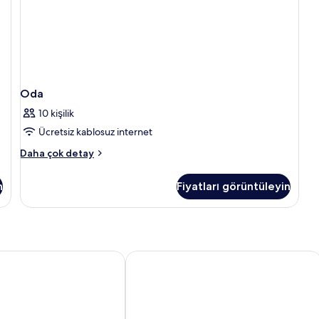
Oda
10 kişilik
Ücretsiz kablosuz internet
Oda
Daha çok detay
hakkında
daha
n
Fiyatları görüntüleyin
fazla
detay
rt Hotel Rotterdam
ibis budget Rotterdam The Hague Ai