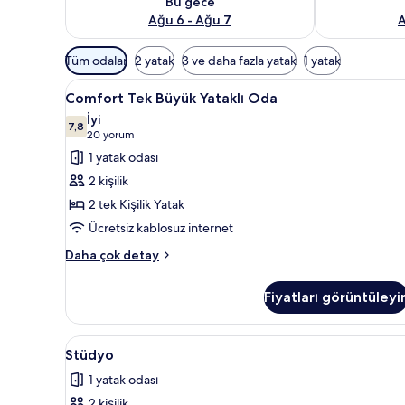
Bu gece
Ağu 6 - Ağu 7
A
Odalar
Tüm odalar
2 yatak
3 ve daha fazla yatak
1 yatak
için
Comfort
Odada kasa, ücretsiz kablosuz 
mevcut
5
Comfort Tek Büyük Yataklı Oda
Tek
filtreler
İyi
Büyük
7,8
7,8 / 10
(20
20 yorum
Yataklı
yorum)
1 yatak odası
Oda
2 kişilik
için
2 tek Kişilik Yatak
tüm
Ücretsiz kablosuz internet
fotoğrafları
görün
Comfort
Daha çok detay
Tek
Büyük
Fiyatları görüntüleyi
Yataklı
Oda
hakkında
Stüdyo
Odada kasa, ücretsiz kablosuz 
5
daha
Stüdyo
için
fazla
1 yatak odası
detay
tüm
2 kişilik