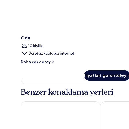
Oda
10 kişilik
Ücretsiz kablosuz internet
Oda
Daha çok detay
hakkında
daha
Fiyatları görüntüleyi
fazla
detay
Benzer konaklama yerleri
Fletcher Hotel-Restaurant Wings-Rotterdam
Amrath Airpo