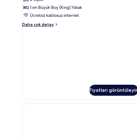
fotoğrafları
görün
1 en Büyük Boy (King) Yatak
Ücretsiz kablosuz internet
Stüdyo
Daha çok detay
hakkında
daha
fazla
detay
Fiyatları görüntüleyi