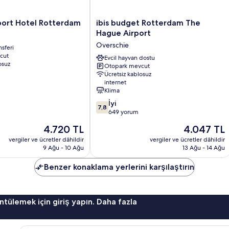
ibis
port Hotel Rotterdam
ibis budget Rotterdam The
budget
Hague Airport
Rotterdam
Overschie
nsferi
The
cut
Hague
Evcil hayvan dostu
osuz
Otopark mevcut
Airport
Ücretsiz kablosuz
Overschie
internet
Klima
10
İyi
7,8
üzerinden
649 yorum
7.8,
Güncel
Güncel
4.720 TL
4.047 TL
İyi,
fiyat:
fiyat:
649
vergiler ve ücretler dâhildir
vergiler ve ücretler dâhildir
4.720 TL
4.047 TL
9 Ağu - 10 Ağu
13 Ağu - 14 Ağu
yorum
Benzer konaklama yerlerini karşılaştırın
ntülemek için giriş yapın. Daha fazla