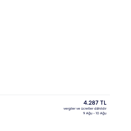
ücretsiz kablosuz İnternet, çarşaf takımı
Duş, havlu
Şu
4.287 TL
anki
vergiler ve ücretler dâhildir
fiyat
9 Ağu - 10 Ağu
Dış mekân detayı
4.287 TL