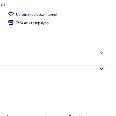
eri
Ücretsiz kablosuz internet
li açık büfe kahvaltı
7/24 açık resepsiyon
aitliği kontrol et Ağu 7 - Ağu 8
Bu hafta sonu için müsaitliği kontrol 