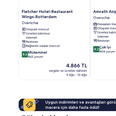
Fletcher
Amrath
Fletcher Hotel-Restaurant
Amrath Air
Hotel-
Airport
Wings-Rotterdam
Overschie
Restaurant
Hotel
Overschie
Havaalanı tra
Wings-
Rotterdam
Otopark mev
Rotterdam
Otopark mevcut
Overschie
Ücretsiz kabl
Ücretsiz kablosuz
Overschie
internet
internet
Restoran
Restoran
Bağlantılı odalar mevcut
10
Çok İyi
8,2
üzerinden
404 yorum
10
Mükemmel
8,6
8.2,
üzerinden
462 yorum
Çok
8.6,
Güncel
4.866 TL
İyi,
Mükemmel,
fiyat:
404
462
vergiler ve ücretler dâhildir
4.866 TL
yorum
9 Ağu - 10 Ağu
yorum
Uygun indirimleri ve avantajları görü
macera için daha fazla ödül!