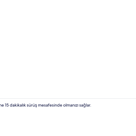
Odada kasa, 
 15 dakikalık sürüş mesafesinde olmanızı sağlar.
Resepsiyon