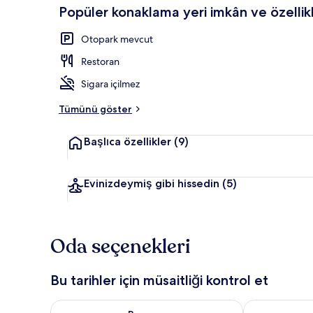
Popüler konaklama yeri imkân ve özellikl
Otopark mevcut
Her gün ücret
Restoran
Sigara içilmez
Tümünü göster
Başlıca özellikler
(9)
Evinizdeymiş gibi hissedin
(5)
Oda seçenekleri
Bu tarihler için müsaitliği kontrol et
Bu gece için müsaitliği kontrol et Ağu 6 - Ağu 7
Yarın için müs