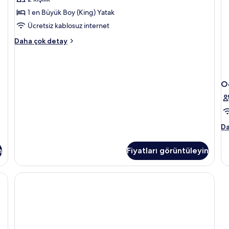
tüm
fotoğrafları
1 en Büyük Boy (King) Yatak
görün
Ücretsiz kablosuz internet
Apart
Daha çok detay
Daire
hakkında
daha
fazla
O
detay
O
Da
ha
da
n
Fiyatları görüntüleyin
fa
de