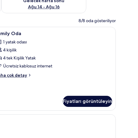
Gelecek hafta sonu
Ağu 14 - Ağu 16
8/8 oda gösteriliyor
, çarşaf takımı
amily
Odada kasa, ücretsiz kablosuz İnternet, çarşa
5
amily Oda
da
1 yatak odası
in
4 kişilik
üm
otoğrafları
4 tek Kişilik Yatak
örün
Ücretsiz kablosuz internet
mily
ha çok detay
da
kkında
ha
zla
Fiyatları görüntüleyin
tay
, çarşaf takımı