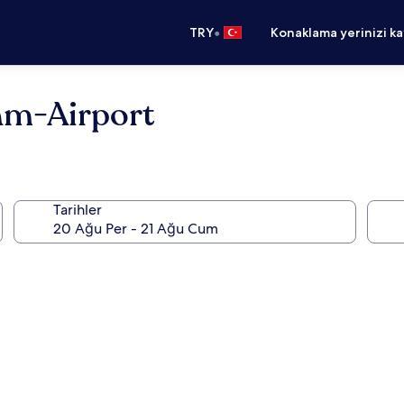
•
TRY
Konaklama yerinizi k
dam-Airport
Tarihler