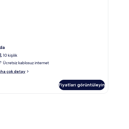
da
10 kişilik
Ücretsiz kablosuz internet
da
ha çok detay
kkında
ha
Fiyatları görüntüleyin
zla
tay