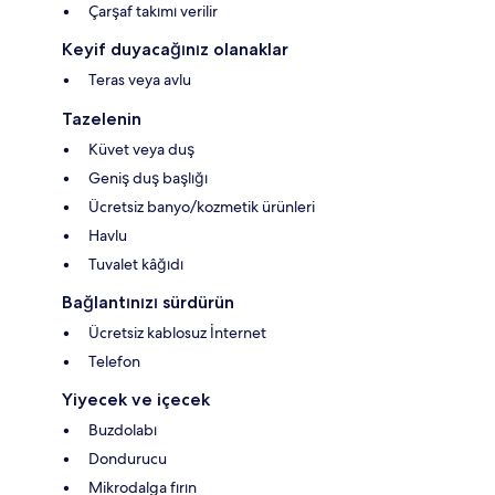
Çarşaf takımı verilir
Keyif duyacağınız olanaklar
Teras veya avlu
Tazelenin
Küvet veya duş
Geniş duş başlığı
Ücretsiz banyo/kozmetik ürünleri
Havlu
Tuvalet kâğıdı
Bağlantınızı sürdürün
Ücretsiz kablosuz İnternet
Telefon
Yiyecek ve içecek
Buzdolabı
Dondurucu
Mikrodalga fırın