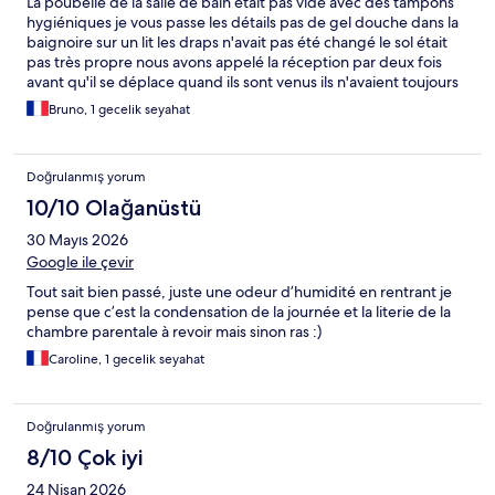
La poubelle de la salle de bain était pas vidé avec des tampons
hygiéniques je vous passe les détails pas de gel douche dans la
baignoire sur un lit les draps n'avait pas été changé le sol était
pas très propre nous avons appelé la réception par deux fois
avant qu'il se déplace quand ils sont venus ils n'avaient toujours
pas changé la poubelle la qualité de service est à revoir
Bruno, 1 gecelik seyahat
dommage
Doğrulanmış yorum
10/10 Olağanüstü
30 Mayıs 2026
Google ile çevir
Tout sait bien passé, juste une odeur d’humidité en rentrant je
pense que c’est la condensation de la journée et la literie de la
chambre parentale à revoir mais sinon ras :)
Caroline, 1 gecelik seyahat
Doğrulanmış yorum
8/10 Çok iyi
24 Nisan 2026