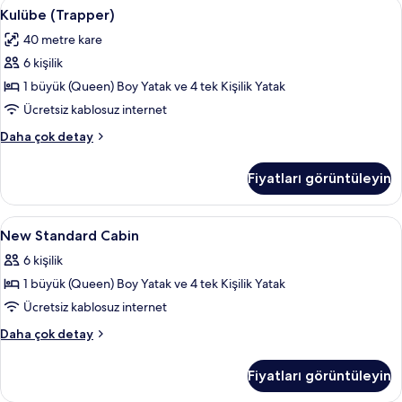
Kulübe
2 yatak odası, odada kasa, güneşlik/per
12
Kulübe (Trapper)
(Trapper)
40 metre kare
için
6 kişilik
tüm
fotoğrafları
1 büyük (Queen) Boy Yatak ve 4 tek Kişilik Yatak
görün
Ücretsiz kablosuz internet
Kulübe
Daha çok detay
(Trapper)
hakkında
Fiyatları görüntüleyin
daha
fazla
detay
New
2 yatak odası, odada kasa, güneşlik/per
8
New Standard Cabin
Standard
6 kişilik
Cabin
1 büyük (Queen) Boy Yatak ve 4 tek Kişilik Yatak
için
tüm
Ücretsiz kablosuz internet
fotoğrafları
New
Daha çok detay
görün
Standard
Cabin
Fiyatları görüntüleyin
hakkında
daha