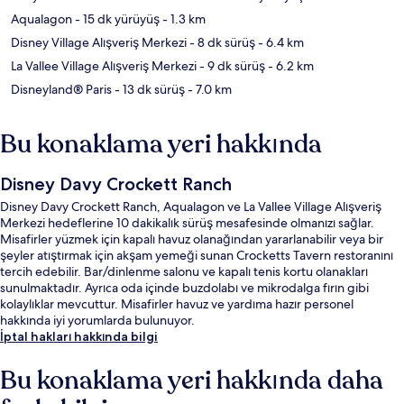
Aqualagon
- 15 dk yürüyüş
- 1.3 km
Disney Village Alışveriş Merkezi
- 8 dk sürüş
- 6.4 km
La Vallee Village Alışveriş Merkezi
- 9 dk sürüş
- 6.2 km
Disneyland® Paris
- 13 dk sürüş
- 7.0 km
Bu konaklama yeri hakkında
Disney Davy Crockett Ranch
Disney Davy Crockett Ranch, Aqualagon ve La Vallee Village Alışveriş
Merkezi hedeflerine 10 dakikalık sürüş mesafesinde olmanızı sağlar.
Misafirler yüzmek için kapalı havuz olanağından yararlanabilir veya bir
şeyler atıştırmak için akşam yemeği sunan Crocketts Tavern restoranını
tercih edebilir. Bar/dinlenme salonu ve kapalı tenis kortu olanakları
sunulmaktadır. Ayrıca oda içinde buzdolabı ve mikrodalga fırın gibi
kolaylıklar mevcuttur. Misafirler havuz ve yardıma hazır personel
hakkında iyi yorumlarda bulunuyor.
İptal hakları hakkında bilgi
Bu konaklama yeri hakkında daha