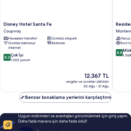
Disney
Residen
Disney Hotel Santa Fe
Reside
Hotel
du
Coupvray
Montevr
Santa
Parc
Havaalanı transferi
Ücretsiz otopark
Havuz
Fe
-
Ücretsiz kablosuz
Restoran
Evcil 
Coupvray
Val
internet
D'Europ
10
Mük
8,8
10
Çok İyi
Montevr
üzerind
1.06
8,2
üzerinden
1.002 yorum
8.8,
8.2,
Mükemm
Çok
1.068
Güncel
12.367 TL
İyi,
yorum
fiyat:
1.002
vergiler ve ücretler dâhildir
12.367 TL
yorum
30 Ağu - 31 Ağu
Benzer konaklama yerlerini karşılaştırın
Uygun indirimleri ve avantajları görüntülemek için giriş yapın.
Daha fazla macera için daha fazla ödül!