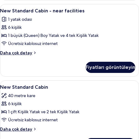
fazla
New
2 yatak odası, odada kasa, güneşlik/per
8
detay
New Standard Cabin - near facilities
Standard
1 yatak odası
Cabin
6 kişilik
-
near
1 büyük (Queen) Boy Yatak ve 4 tek Kişilik Yatak
facilities
Ücretsiz kablosuz internet
için
New
Daha çok detay
tüm
Standard
fotoğrafları
Cabin
Fiyatları görüntüleyin
-
görün
near
facilities
New
2 yatak odası, odada kasa, güneşlik/per
5
hakkında
New Standard Cabin
Standard
daha
40 metre kare
fazla
Cabin
detay
6 kişilik
için
tüm
1 çift Kişilik Yatak ve 2 tek Kişilik Yatak
fotoğrafları
Ücretsiz kablosuz internet
görün
New
Daha çok detay
Standard