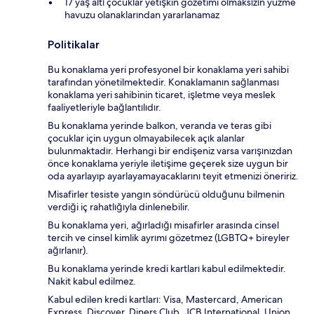
17 yaş altı çocuklar yetişkin gözetimi olmaksızın yüzme
havuzu olanaklarından yararlanamaz
Politikalar
Bu konaklama yeri profesyonel bir konaklama yeri sahibi
tarafından yönetilmektedir. Konaklamanın sağlanması
konaklama yeri sahibinin ticaret, işletme veya meslek
faaliyetleriyle bağlantılıdır.
Bu konaklama yerinde balkon, veranda ve teras gibi
çocuklar için uygun olmayabilecek açık alanlar
bulunmaktadır. Herhangi bir endişeniz varsa varışınızdan
önce konaklama yeriyle iletişime geçerek size uygun bir
oda ayarlayıp ayarlayamayacaklarını teyit etmenizi öneririz.
Misafirler tesiste yangın söndürücü olduğunu bilmenin
verdiği iç rahatlığıyla dinlenebilir.
Bu konaklama yeri, ağırladığı misafirler arasında cinsel
tercih ve cinsel kimlik ayrımı gözetmez (LGBTQ+ bireyler
ağırlanır).
Bu konaklama yerinde kredi kartları kabul edilmektedir.
Nakit kabul edilmez.
Kabul edilen kredi kartları: Visa, Mastercard, American
Express, Discover, Diners Club, JCB International, Union