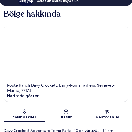
Giriş yap
Ücretsiz olarak kaydolun
Bölge hakkında
Route Ranch Davy Crockett, Bailly-Romainvilliers, Seine-et-
Marne, 77174
Haritada göster
Harita
Yakındakiler
Ulaşım
Restoranlar
Davy Crockett Adventure Tema Parkı
- 13 dk yürüyüş
- 1.1 km