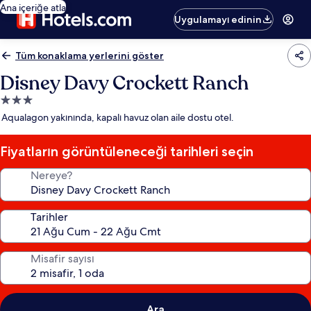
Ana içeriğe atla
Uygulamayı edinin
Tüm konaklama yerlerini göster
Disney Davy Crockett Ranch
3.0
yıldızlı
Aqualagon yakınında, kapalı havuz olan aile dostu otel.
konaklama
yeri
Fiyatların görüntüleneceği tarihleri seçin
Nereye?
Tarihler
Misafir sayısı
Ara