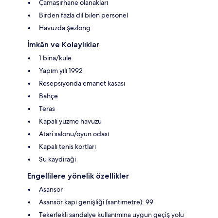
Çamaşırhane olanakları
Birden fazla dil bilen personel
Havuzda şezlong
İmkân ve Kolaylıklar
1 bina/kule
Yapım yılı 1992
Resepsiyonda emanet kasası
Bahçe
Teras
Kapalı yüzme havuzu
Atari salonu/oyun odası
Kapalı tenis kortları
Su kaydırağı
Engellilere yönelik özellikler
Asansör
Asansör kapı genişliği (santimetre): 99
Tekerlekli sandalye kullanımına uygun geçiş yolu