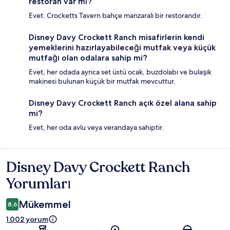
restoran var mı?
Evet. Crocketts Tavern bahçe manzaralı bir restorandır.
Disney Davy Crockett Ranch misafirlerin kendi
yemeklerini hazırlayabileceği mutfak veya küçük
mutfağı olan odalara sahip mi?
Evet, her odada ayrıca set üstü ocak, buzdolabı ve bulaşık
makinesi bulunan küçük bir mutfak mevcuttur.
Disney Davy Crockett Ranch açık özel alana sahip
mi?
Evet, her oda avlu veya verandaya sahiptir.
Disney Davy Crockett Ranch
Yorumlar
Yorumları
Mükemmel
8,6
1.002 yorum