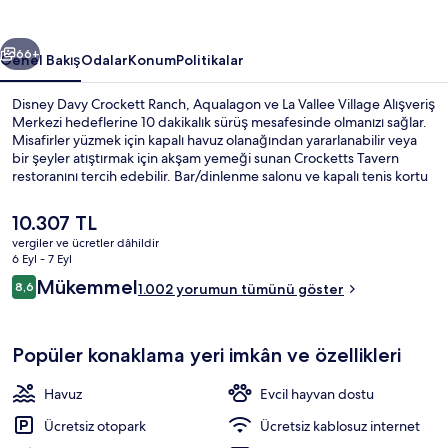
galerisi
ceki
Sonraki
66+
Genel Bakış
Odalar
Konum
Politikalar
Disney Davy Crockett Ranch, Aqualagon ve La Vallee Village Alışveriş
Merkezi hedeflerine 10 dakikalık sürüş mesafesinde olmanızı sağlar.
Misafirler yüzmek için kapalı havuz olanağından yararlanabilir veya
bir şeyler atıştırmak için akşam yemeği sunan Crocketts Tavern
restoranını tercih edebilir. Bar/dinlenme salonu ve kapalı tenis kortu
olanakları sunulmaktadır. Ayrıca oda içinde buzdolabı ve mikrodalga
fırın gibi kolaylıklar mevcuttur. Misafirler havuz ve yardıma hazır
Şu
10.307 TL
personel hakkında iyi yorumlarda bulunuyor.
anki
vergiler ve ücretler dâhildir
fiyat
6 Eyl - 7 Eyl
Kapalı yüzme havuzu, 9 ve 22 saatleri 
10.307 TL
Yorumlar
Mükemmel
8,6
1.002 yorumun tümünü göster
8,6/10
Popüler konaklama yeri imkân ve özellikleri
Havuz
Evcil hayvan dostu
Ücretsiz otopark
Ücretsiz kablosuz internet