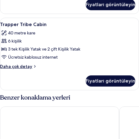
Cabin
Fiyatları görüntüleyin
hakkında
daha
fazla
Trapper
2 yatak odası, odada kasa, güneşlik/per
3
detay
Trapper Tribe Cabin
Tribe
40 metre kare
Cabin
6 kişilik
için
tüm
3 tek Kişilik Yatak ve 2 çift Kişilik Yatak
fotoğrafları
Ücretsiz kablosuz internet
görün
Trapper
Daha çok detay
Tribe
Cabin
Fiyatları görüntüleyin
hakkında
daha
fazla
Benzer konaklama yerleri
detay
Disney Hotel Santa Fe
Residenc