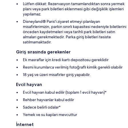
Lütfen dikkat: Rezervasyon tamamlandıktan sonra yermek
planı veya park biletleri eklenmesi gibi değişiklik işlemleri
yapılamaz.
Disneyland® Paris'i ziyaret etmeyi planlayan
misafirlerimizin, parkın sınırlı kapasitesi nedeniyle biletlerini
önceden kaydetmeleri veya tarihli park biletleri satın
almaları gerekmektedir. Parka giriş biletleri tesiste
satılmamaktadır.
Giriş sırasında gerekenler
Ek masraflar için kredi kartı depozitosu gereklidir
Resmi kurumlarca verilmiş fotoğraflı kimlik gerekli olabilir
18 yaş ve üzeri misafirler giriş yapabilir.
Evcil hayvan
Evcil hayvan kabul edilir (toplam 1 evcil hayvan)*
Rehber hayvanlar kabul edilir
Sadece belirli odalar*
Yemek ve su kapları mevcuttur
İnternet