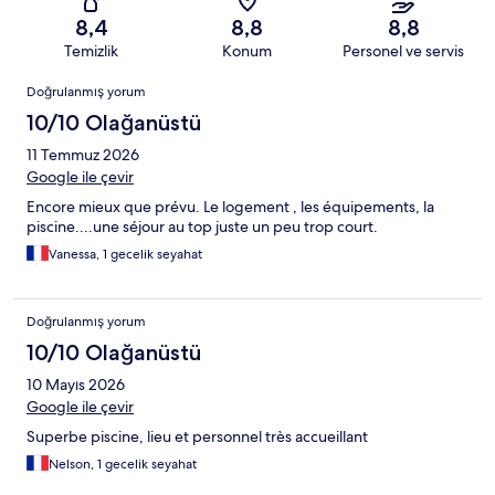
8,4
8,8
8,8
Temizlik
Konum
Personel ve servis
Yorumlar
Doğrulanmış yorum
10/10 Olağanüstü
11 Temmuz 2026
Google ile çevir
Encore mieux que prévu. Le logement , les équipements, la
piscine....une séjour au top juste un peu trop court.
Vanessa, 1 gecelik seyahat
Doğrulanmış yorum
10/10 Olağanüstü
10 Mayıs 2026
Google ile çevir
Superbe piscine, lieu et personnel très accueillant
Nelson, 1 gecelik seyahat