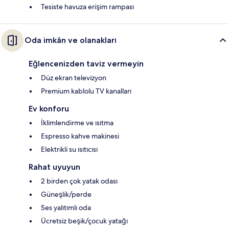
Tesiste havuza erişim rampası
Oda imkân ve olanakları
Eğlencenizden taviz vermeyin
Düz ekran televizyon
Premium kablolu TV kanalları
Ev konforu
İklimlendirme ve ısıtma
Espresso kahve makinesi
Elektrikli su ısıtıcısı
Rahat uyuyun
2 birden çok yatak odası
Güneşlik/perde
Ses yalıtımlı oda
Ücretsiz beşik/çocuk yatağı