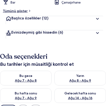
Bar
Çamaşırhane
Tümünü göster
Başlıca özellikler
(12)
Evinizdeymiş gibi hissedin
(6)
Oda seçenekleri
Bu tarihler için müsaitliği kontrol et
Bu gece için müsaitliği kontrol et Ağu 7 - Ağu 8
Yarın için müsaitliği kontrol e
Bu gece
Yarın
Ağu 7 - Ağu 8
Ağu 8 - Ağu 9
Bu hafta sonu için müsaitliği kontrol et Ağu 7 - Ağu 9
Önümüzdeki hafta sonu için müs
Bu hafta sonu
Gelecek hafta sonu
Ağu 7 - Ağu 9
Ağu 14 - Ağu 16