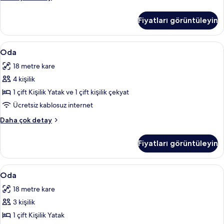
hakkında
daha
Fiyatları görüntüleyin
fazla
detay
Oda
Anti alerjik yatak takımı, masa, dizüstü
7
Oda
için
18 metre kare
tüm
4 kişilik
fotoğrafları
görün
1 çift Kişilik Yatak ve 1 çift kişilik çekyat
Ücretsiz kablosuz internet
Oda
Daha çok detay
hakkında
daha
Fiyatları görüntüleyin
fazla
detay
Oda
Oda | Anti alerjik yatak takımı, masa, d
9
Oda
için
18 metre kare
tüm
3 kişilik
fotoğrafları
görün
1 çift Kişilik Yatak