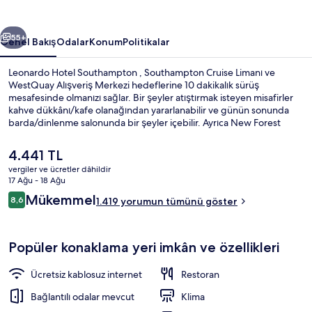
ceki
Sonraki
55+
Genel Bakış
Odalar
Konum
Politikalar
Leonardo Hotel Southampton , Southampton Cruise Limanı ve
WestQuay Alışveriş Merkezi hedeflerine 10 dakikalık sürüş
mesafesinde olmanızı sağlar. Bir şeyler atıştırmak isteyen misafirler
kahve dükkânı/kafe olanağından yararlanabilir ve günün sonunda
barda/dinlenme salonunda bir şeyler içebilir. Ayrıca New Forest
Ulusal Parkı ve Paultons Family Tema Parkı - Home of Peppa Pig
World kısa bir sürüş mesafesindedir. Konforlu yataklar ve yardıma
Şu
4.441 TL
hazır personel misafirlerden tam not alıyor.
anki
vergiler ve ücretler dâhildir
fiyat
17 Ağu - 18 Ağu
Dış mekân
4.441 TL
Yorumlar
Mükemmel
8,6
1.419 yorumun tümünü göster
8,6/10
Popüler konaklama yeri imkân ve özellikleri
Ücretsiz kablosuz internet
Restoran
Bağlantılı odalar mevcut
Klima