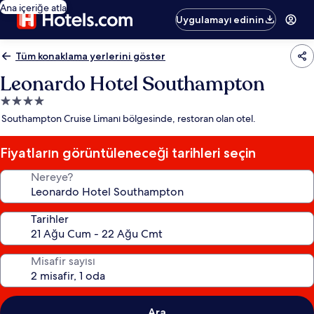
Ana içeriğe atla
Uygulamayı edinin
Tüm konaklama yerlerini göster
Leonardo Hotel Southampton
4.0
yıldızlı
Southampton Cruise Limanı bölgesinde, restoran olan otel.
konaklama
yeri
Fiyatların görüntüleneceği tarihleri seçin
Nereye?
Tarihler
Misafir sayısı
Ara