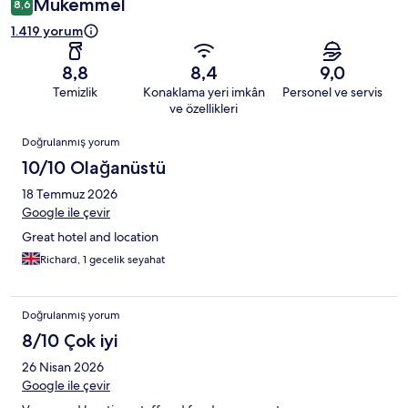
Mükemmel
8,6
1.419 yorum
8,8
8,4
9,0
Temizlik
Konaklama yeri imkân
Personel ve servis
ve özellikleri
Yorumlar
Doğrulanmış yorum
10/10 Olağanüstü
18 Temmuz 2026
Google ile çevir
Great hotel and location
Richard, 1 gecelik seyahat
Doğrulanmış yorum
8/10 Çok iyi
26 Nisan 2026
Google ile çevir