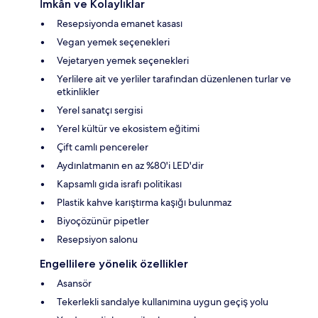
İmkân ve Kolaylıklar
Resepsiyonda emanet kasası
Vegan yemek seçenekleri
Vejetaryen yemek seçenekleri
Yerlilere ait ve yerliler tarafından düzenlenen turlar ve
etkinlikler
Yerel sanatçı sergisi
Yerel kültür ve ekosistem eğitimi
Çift camlı pencereler
Aydınlatmanın en az %80'i LED'dir
Kapsamlı gıda israfı politikası
Plastik kahve karıştırma kaşığı bulunmaz
Biyoçözünür pipetler
Resepsiyon salonu
Engellilere yönelik özellikler
Asansör
Tekerlekli sandalye kullanımına uygun geçiş yolu