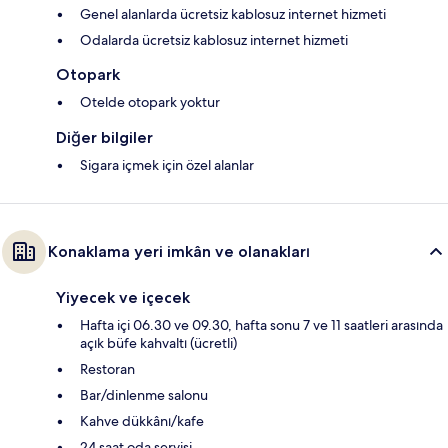
Genel alanlarda ücretsiz kablosuz internet hizmeti
Odalarda ücretsiz kablosuz internet hizmeti
Otopark
Otelde otopark yoktur
Diğer bilgiler
Sigara içmek için özel alanlar
Konaklama yeri imkân ve olanakları
Yiyecek ve içecek
Hafta içi 06.30 ve 09.30, hafta sonu 7 ve 11 saatleri arasında
açık büfe kahvaltı (ücretli)
Restoran
Bar/dinlenme salonu
Kahve dükkânı/kafe
24 saat oda servisi