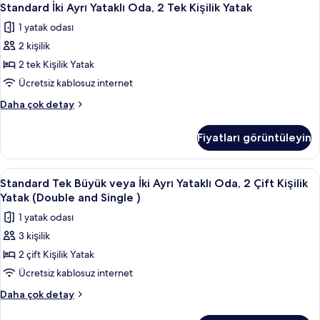
4
tüm
En
Standard İki Ayrı Yataklı Oda, 2 Tek Kişilik Yatak
İki
Büyük
fotoğrafları
1 yatak odası
(King)
Ayrı
görün
Boy
2 kişilik
Yataklı
Yatak
Oda,
2 tek Kişilik Yatak
hakkında
2
daha
Ücretsiz kablosuz internet
fazla
Tek
Standard
Daha çok detay
detay
Kişilik
İki
Yatak
Ayrı
Fiyatları görüntüleyin
Yataklı
için
Oda,
tüm
2
Standard
Anti alerjik yatak takımı, masa, dizüstü
fotoğrafları
4
Tek
Standard Tek Büyük veya İki Ayrı Yataklı Oda, 2 Çift Kişilik
Tek
Kişilik
görün
Yatak (Double and Single )
Yatak
Büyük
1 yatak odası
hakkında
veya
daha
3 kişilik
İki
fazla
2 çift Kişilik Yatak
Ayrı
detay
Yataklı
Ücretsiz kablosuz internet
Oda,
Standard
Daha çok detay
2
Tek
Büyük