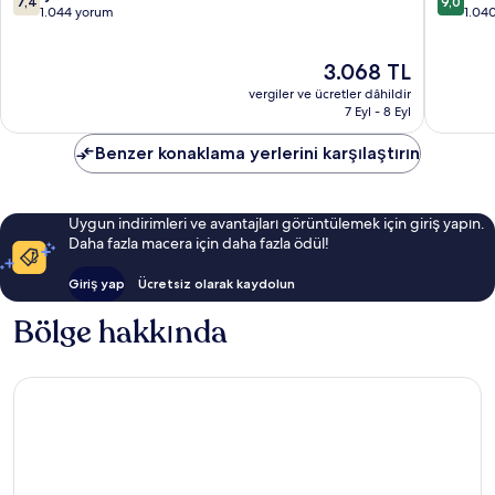
7,4
9,0
üzerinden
üzerind
1.044 yorum
1.04
7.4,
9.0,
İyi,
Harika,
Güncel
3.068 TL
1.044
1.040
fiyat:
yorum
yorum
vergiler ve ücretler dâhildir
3.068 TL
7 Eyl - 8 Eyl
Benzer konaklama yerlerini karşılaştırın
Uygun indirimleri ve avantajları görüntülemek için giriş yapın.
Daha fazla macera için daha fazla ödül!
Giriş yap
Ücretsiz olarak kaydolun
Bölge hakkında