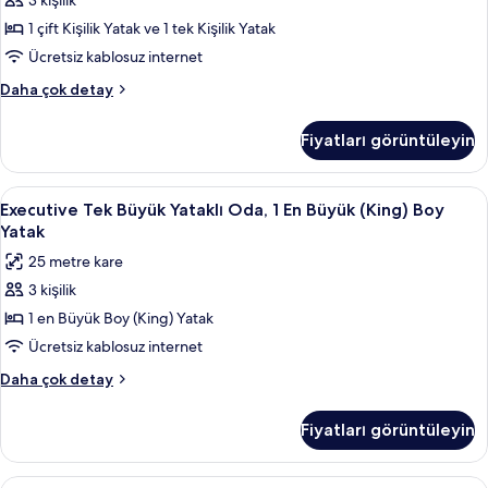
3 kişilik
and
Single
1 çift Kişilik Yatak ve 1 tek Kişilik Yatak
)
Ücretsiz kablosuz internet
için
Superior
Daha çok detay
tüm
Oda
fotoğrafları
(Double
Fiyatları görüntüleyin
and
görün
Single
)
Executive
Executive Tek Büyük Yataklı Oda, 1 En B
9
hakkında
Executive Tek Büyük Yataklı Oda, 1 En Büyük (King) Boy
Tek
daha
Yatak
fazla
Büyük
25 metre kare
detay
Yataklı
3 kişilik
Oda,
1 en Büyük Boy (King) Yatak
1
En
Ücretsiz kablosuz internet
Büyük
Executive
Daha çok detay
(King)
Tek
Büyük
Boy
Fiyatları görüntüleyin
Yataklı
Yatak
Oda,
için
1
Standard
Anti alerjik yatak takımı, masa, dizüstü