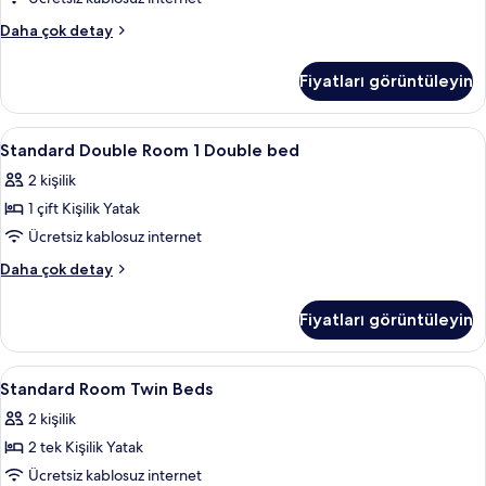
daha
ve
Family
Daha çok detay
fazla
Çekyat
Oda,
detay
için
1
Fiyatları görüntüleyin
Çift
tüm
Kişilik
fotoğrafları
Yatak
Standard
Anti alerjik yatak takımı, masa, dizüstü
görün
6
ve
Standard Double Room 1 Double bed
Double
Çekyat
2 kişilik
hakkında
Room
daha
1 çift Kişilik Yatak
1
fazla
Double
Ücretsiz kablosuz internet
detay
bed
Standard
Daha çok detay
için
Double
Room
tüm
Fiyatları görüntüleyin
1
fotoğrafları
Double
görün
bed
Standard
Anti alerjik yatak takımı, masa, dizüstü
6
hakkında
Standard Room Twin Beds
Room
daha
2 kişilik
fazla
Twin
detay
2 tek Kişilik Yatak
Beds
için
Ücretsiz kablosuz internet