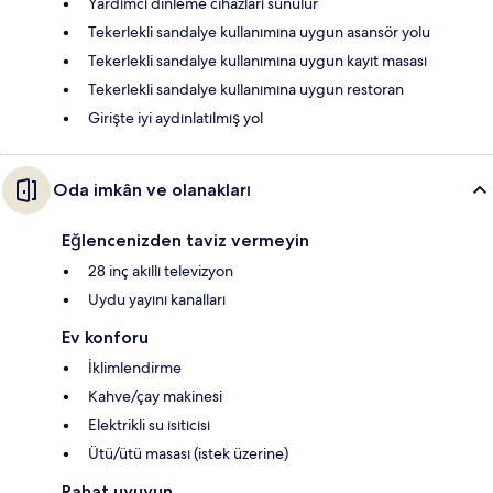
Yardımcı dinleme cihazları sunulur
Tekerlekli sandalye kullanımına uygun asansör yolu
Tekerlekli sandalye kullanımına uygun kayıt masası
Tekerlekli sandalye kullanımına uygun restoran
Girişte iyi aydınlatılmış yol
Oda imkân ve olanakları
Eğlencenizden taviz vermeyin
28 inç akıllı televizyon
Uydu yayını kanalları
Ev konforu
İklimlendirme
Kahve/çay makinesi
Elektrikli su ısıtıcısı
Ütü/ütü masası (istek üzerine)
Rahat uyuyun