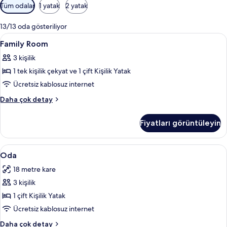
Odalar
Tüm odalar
1 yatak
2 yatak
için
mevcut
13/13 oda gösteriliyor
filtreler
Family
Anti alerjik yatak takımı, masa, dizüstü
6
Family Room
Room
3 kişilik
için
1 tek kişilik çekyat ve 1 çift Kişilik Yatak
tüm
fotoğrafları
Ücretsiz kablosuz internet
görün
Family
Daha çok detay
Room
hakkında
Fiyatları görüntüleyin
daha
fazla
detay
Oda
Anti alerjik yatak takımı, masa, dizüstü
7
Oda
için
18 metre kare
tüm
3 kişilik
fotoğrafları
görün
1 çift Kişilik Yatak
Ücretsiz kablosuz internet
Oda
Daha çok detay