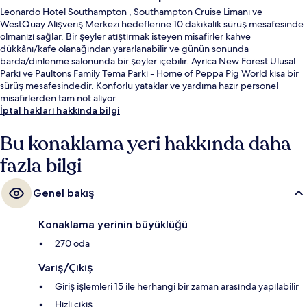
Leonardo Hotel Southampton , Southampton Cruise Limanı ve
WestQuay Alışveriş Merkezi hedeflerine 10 dakikalık sürüş mesafesinde
olmanızı sağlar. Bir şeyler atıştırmak isteyen misafirler kahve
dükkânı/kafe olanağından yararlanabilir ve günün sonunda
barda/dinlenme salonunda bir şeyler içebilir. Ayrıca New Forest Ulusal
Parkı ve Paultons Family Tema Parkı - Home of Peppa Pig World kısa bir
sürüş mesafesindedir. Konforlu yataklar ve yardıma hazır personel
misafirlerden tam not alıyor.
İptal hakları hakkında bilgi
Bu konaklama yeri hakkında daha
fazla bilgi
Genel bakış
Konaklama yerinin büyüklüğü
270 oda
Varış/Çıkış
Giriş işlemleri 15 ile herhangi bir zaman arasında yapılabilir
Hızlı çıkış