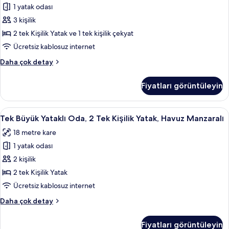
detay
1 yatak odası
(2
Adults
3 kişilik
+
2 tek Kişilik Yatak ve 1 tek kişilik çekyat
1
Ücretsiz kablosuz internet
child/niño)
Üç
Daha çok detay
için
Kişilik
tüm
Oda
Fiyatları görüntüleyin
(2
fotoğrafları
Adults
görün
+
Tek
Masa, güneşlik/perde, ses yalıtımı, üt
5
1
Tek Büyük Yataklı Oda, 2 Tek Kişilik Yatak, Havuz Manzaralı
Büyük
child/niño)
18 metre kare
hakkında
Yataklı
daha
1 yatak odası
Oda,
fazla
2
2 kişilik
detay
Tek
2 tek Kişilik Yatak
Kişilik
Ücretsiz kablosuz internet
Yatak,
Tek
Daha çok detay
Havuz
Büyük
Manzaralı
Yataklı
Fiyatları görüntüleyin
Oda,