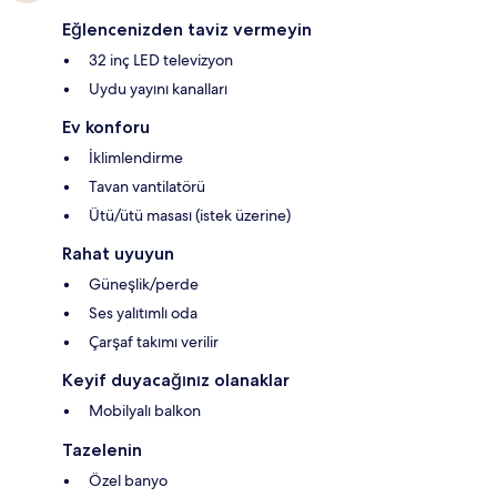
Eğlencenizden taviz vermeyin
32 inç LED televizyon
Uydu yayını kanalları
Ev konforu
İklimlendirme
Tavan vantilatörü
Ütü/ütü masası (istek üzerine)
Rahat uyuyun
Güneşlik/perde
Ses yalıtımlı oda
Çarşaf takımı verilir
Keyif duyacağınız olanaklar
Mobilyalı balkon
Tazelenin
Özel banyo