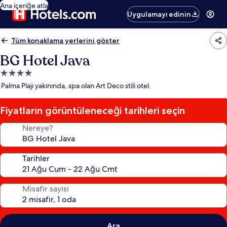
Ana içeriğe atla
Uygulamayı edinin
Tüm konaklama yerlerini göster
BG Hotel Java
4.0
yıldızlı
Palma Plajı yakınında, spa olan Art Deco stili otel.
konaklama
yeri
Fiyatların görüntüleneceği tarihleri seçin
Nereye?
Tarihler
Misafir sayısı
Ara