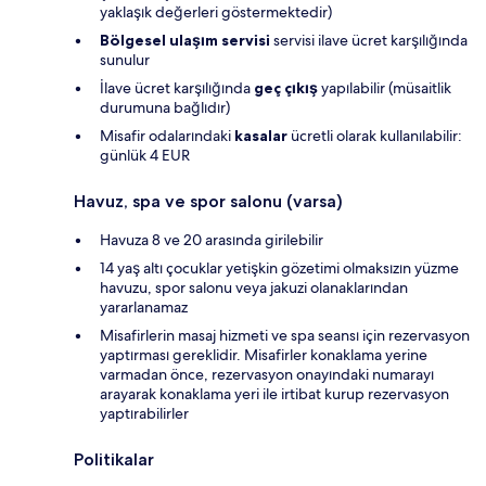
yaklaşık değerleri göstermektedir)
Bölgesel ulaşım servisi
servisi ilave ücret karşılığında
sunulur
İlave ücret karşılığında
geç çıkış
yapılabilir (müsaitlik
durumuna bağlıdır)
Misafir odalarındaki
kasalar
ücretli olarak kullanılabilir:
günlük 4 EUR
Havuz, spa ve spor salonu (varsa)
Havuza 8 ve 20 arasında girilebilir
14 yaş altı çocuklar yetişkin gözetimi olmaksızın yüzme
havuzu, spor salonu veya jakuzi olanaklarından
yararlanamaz
Misafirlerin masaj hizmeti ve spa seansı için rezervasyon
yaptırması gereklidir. Misafirler konaklama yerine
varmadan önce, rezervasyon onayındaki numarayı
arayarak konaklama yeri ile irtibat kurup rezervasyon
yaptırabilirler
Politikalar