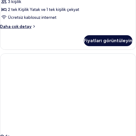
Manzaralı
3 kişilik
Manzarası
(2
hakkında
2 tek Kişilik Yatak ve 1 tek kişilik çekyat
daha
Adults
Ücretsiz kablosuz internet
fazla
+
detay
Üç
Daha çok detay
1
Kişilik
child/niño)
Oda,
Fiyatları görüntüleyin
Deniz
için
Manzaralı
tüm
(2
fotoğrafları
Adults
görün
+
1
child/niño)
hakkında
daha
fazla
detay