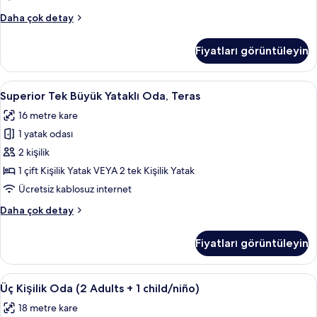
fotoğrafları
Premium
Daha çok detay
görün
Tek
Büyük
Fiyatları görüntüleyin
Yataklı
Oda,
Teras
Superior
Masa, güneşlik/perde, ses yalıtımı, üt
5
hakkında
Superior Tek Büyük Yataklı Oda, Teras
Tek
daha
16 metre kare
fazla
Büyük
detay
1 yatak odası
Yataklı
Oda,
2 kişilik
Teras
1 çift Kişilik Yatak VEYA 2 tek Kişilik Yatak
için
Ücretsiz kablosuz internet
tüm
Superior
Daha çok detay
fotoğrafları
Tek
görün
Büyük
Fiyatları görüntüleyin
Yataklı
Oda,
Teras
Üç
Masa, güneşlik/perde, ses yalıtımı, üt
5
hakkında
Üç Kişilik Oda (2 Adults + 1 child/niño)
Kişilik
daha
18 metre kare
fazla
Oda