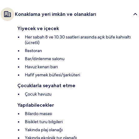
Konaklama yeri imkân ve olanakları
Yiyecek ve içecek
Her sabah 8 ve 10.30 saatleri arasında açık büfe kahvaltı
(ücretli)
Restoran
Bar/dinlenme salonu
Havuz kenarı barı
Hafif yemek büfesi/şarküteri
Çocuklarla seyahat etme
Çocuk havuzu
Yapılabilecekler
Bilardo masası
Bisiklet turu bilgileri
Yakında plaj olanağı
Yakında ekolojik tur olanağı