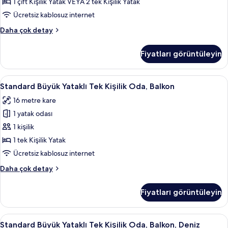
Yataklı
1 çift Kişilik Yatak VEYA 2 tek Kişilik Yatak
Oda,
Ücretsiz kablosuz internet
Balkon,
Standard
Daha çok detay
Okyanus
Tek
Manzaralı
Büyük
Fiyatları görüntüleyin
veya
için
İki
tüm
Ayrı
Standard
Masa, güneşlik/perde, ses yalıtımı, üt
fotoğrafları
6
Yataklı
Standard Büyük Yataklı Tek Kişilik Oda, Balkon
Büyük
Oda,
görün
16 metre kare
Balkon,
Yataklı
Okyanus
1 yatak odası
Tek
Manzaralı
Kişilik
1 kişilik
hakkında
Oda,
daha
1 tek Kişilik Yatak
fazla
Balkon
Ücretsiz kablosuz internet
detay
için
Standard
Daha çok detay
tüm
Büyük
fotoğrafları
Yataklı
Fiyatları görüntüleyin
Tek
görün
Kişilik
Oda,
Standard
Masa, güneşlik/perde, ses yalıtımı, üt
4
Balkon
Standard Büyük Yataklı Tek Kişilik Oda, Balkon, Deniz