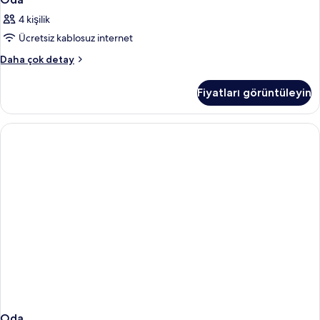
4 kişilik
Ücretsiz kablosuz internet
Oda
Daha çok detay
hakkında
daha
Fiyatları görüntüleyin
fazla
detay
Oda