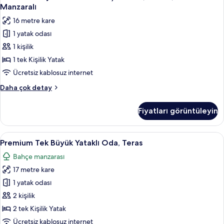
Büyük
hakkında
Manzaralı
daha
Yataklı
16 metre kare
fazla
Tek
detay
1 yatak odası
Kişilik
1 kişilik
Oda,
Balkon,
1 tek Kişilik Yatak
Deniz
Ücretsiz kablosuz internet
Manzaralı
Standard
Daha çok detay
için
Büyük
tüm
Yataklı
Fiyatları görüntüleyin
Tek
fotoğrafları
Kişilik
görün
Oda,
Premium
Premium Tek Büyük Yataklı Oda, Teras |
5
Balkon,
Premium Tek Büyük Yataklı Oda, Teras
Tek
Deniz
Bahçe manzarası
Manzaralı
Büyük
hakkında
17 metre kare
Yataklı
daha
Oda,
1 yatak odası
fazla
Teras
detay
2 kişilik
için
2 tek Kişilik Yatak
tüm
Ücretsiz kablosuz internet