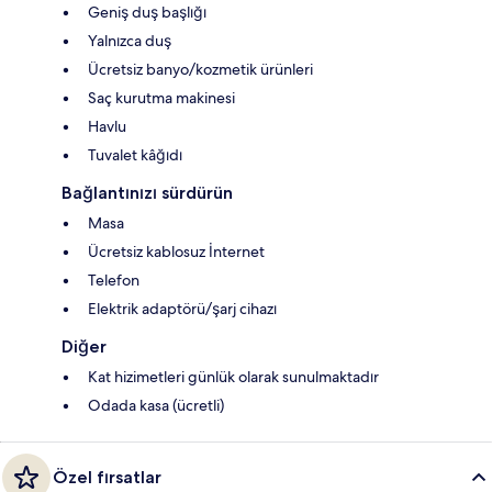
Geniş duş başlığı
Yalnızca duş
Ücretsiz banyo/kozmetik ürünleri
Saç kurutma makinesi
Havlu
Tuvalet kâğıdı
Bağlantınızı sürdürün
Masa
Ücretsiz kablosuz İnternet
Telefon
Elektrik adaptörü/şarj cihazı
Diğer
Kat hizimetleri günlük olarak sunulmaktadır
Odada kasa (ücretli)
Özel fırsatlar