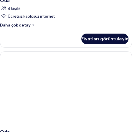
Oda
4 kişilik
Ücretsiz kablosuz internet
Oda
Daha çok detay
hakkında
daha
Fiyatları görüntüleyin
fazla
detay
Oda