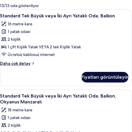
mevcut
13/13 oda gösteriliyor
filtreler
Standard
Masa, güneşlik/perde, ses yalıtımı, üt
6
Standard Tek Büyük veya İki Ayrı Yataklı Oda, Balkon
Tek
16 metre kare
Büyük
1 yatak odası
veya
İki
2 kişilik
Ayrı
1 çift Kişilik Yatak VEYA 2 tek Kişilik Yatak
Yataklı
Ücretsiz kablosuz internet
Oda,
Standard
Daha çok detay
Balkon
Tek
için
Büyük
Fiyatları görüntüleyin
veya
tüm
İki
fotoğrafları
Ayrı
Standard
Masa, güneşlik/perde, ses yalıtımı, üt
görün
6
Yataklı
Standard Tek Büyük veya İki Ayrı Yataklı Oda, Balkon,
Tek
Oda,
Okyanus Manzaralı
Balkon
Büyük
18 metre kare
hakkında
veya
daha
1 yatak odası
İki
fazla
2 kişilik
Ayrı
detay