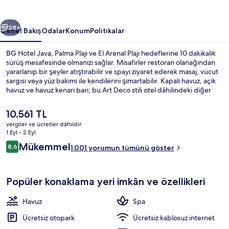
ceki
Sonraki
28+
Genel Bakış
Odalar
Konum
Politikalar
BG Hotel Java, Palma Plajı ve El Arenal Plajı hedeflerine 10 dakikalık
sürüş mesafesinde olmanızı sağlar. Misafirler restoran olanağından
yararlanıp bir şeyler atıştırabilir ve spayı ziyaret ederek masaj, vücut
sargısı veya yüz bakımı ile kendilerini şımartabilir. Kapalı havuz, açık
havuz ve havuz kenarı barı; bu Art Deco stili otel dâhilindeki diğer
öne çıkan özellikler arasındadır. Yardıma hazır personel ve
havaalanına yakın konum misafirlerden tam not alıyor.
Şu
10.561 TL
anki
vergiler ve ücretler dâhildir
fiyat
1 Eyl - 2 Eyl
Veranda
10.561 TL
Yorumlar
Mükemmel
8,6
1.001 yorumun tümünü göster
8,6/10
Popüler konaklama yeri imkân ve özellikleri
Havuz
Spa
Ücretsiz otopark
Ücretsiz kablosuz internet