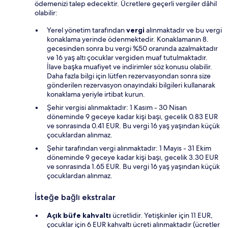
ödemenizi talep edecektir. Ücretlere geçerli vergiler dâhil
olabilir:
Yerel yönetim tarafından
vergi
alınmaktadır ve bu vergi
konaklama yerinde ödenmektedir. Konaklamanın 8.
gecesinden sonra bu vergi %50 oranında azalmaktadır
ve 16 yaş altı çocuklar vergiden muaf tutulmaktadır.
İlave başka muafiyet ve indirimler söz konusu olabilir.
Daha fazla bilgi için lütfen rezervasyondan sonra size
gönderilen rezervasyon onayındaki bilgileri kullanarak
konaklama yeriyle irtibat kurun.
Şehir vergisi alınmaktadır: 1 Kasım - 30 Nisan
döneminde 9 geceye kadar kişi başı, gecelik 0.83 EUR
ve sonrasında 0.41 EUR. Bu vergi 16 yaş yaşından küçük
çocuklardan alınmaz.
Şehir tarafından vergi alınmaktadır: 1 Mayıs - 31 Ekim
döneminde 9 geceye kadar kişi başı, gecelik 3.30 EUR
ve sonrasında 1.65 EUR. Bu vergi 16 yaş yaşından küçük
çocuklardan alınmaz.
İsteğe bağlı ekstralar
Açık büfe kahvaltı
ücretlidir. Yetişkinler için 11 EUR,
çocuklar için 6 EUR kahvaltı ücreti alınmaktadır (ücretler