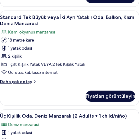
için
2
tüm
Tek
Standard
Masa, güneşlik/perde, ses yalıtımı, üt
fotoğrafları
4
Kişilik
Standard Tek Büyük veya İki Ayrı Yataklı Oda, Balkon, Kısmi
Tek
görün
Yatak,
Deniz Manzarası
Havuz
Büyük
Kısmi okyanus manzarası
Manzaralı
veya
hakkında
18 metre kare
İki
daha
1 yatak odası
Ayrı
fazla
detay
Yataklı
2 kişilik
Oda,
1 çift Kişilik Yatak VEYA 2 tek Kişilik Yatak
Balkon,
Ücretsiz kablosuz internet
Kısmi
Standard
Daha çok detay
Deniz
Tek
Manzarası
Büyük
Fiyatları görüntüleyin
veya
için
İki
tüm
Ayrı
Üç
Masa, güneşlik/perde, ses yalıtımı, üt
fotoğrafları
4
Yataklı
Üç Kişilik Oda, Deniz Manzaralı (2 Adults + 1 child/niño)
Kişilik
görün
Oda,
Deniz manzarası
Balkon,
Oda,
Kısmi
1 yatak odası
Deniz
Deniz