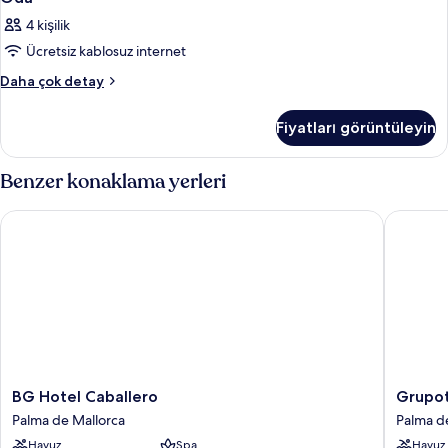
4 kişilik
Ücretsiz kablosuz internet
Oda
Daha çok detay
hakkında
daha
Fiyatları görüntüleyin
fazla
detay
Benzer konaklama yerleri
BG Hotel Caballero
Grupotel
BG
Grupote
BG Hotel Caballero
Grupot
Hotel
Taurus
Palma de Mallorca
Palma d
Caballero
Park
Havuz
Spa
Havuz