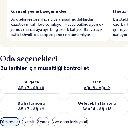
Küresel yemek seçenekleri
Havuz 
Bu otelin restoranında uluslararası mutfaklardan
Bu oteld
lezzetler misafirlere sunuluyor. Havuz başında yemek
özel bir
yemek manzaraya ayrı bir güzellik katıyor. Bar ve açık
şemsiyel
büfe kahvaltı da cazip seçenekleri tamamlıyor.
sunuyor
Oda seçenekleri
Bu tarihler için müsaitliği kontrol et
Bu gece için müsaitliği kontrol et Ağu 7 - Ağu 8
Yarın için müsaitliği kontrol e
Bu gece
Yarın
Ağu 7 - Ağu 8
Ağu 8 - Ağu 9
Bu hafta sonu için müsaitliği kontrol et Ağu 7 - Ağu 9
Önümüzdeki hafta sonu için müs
Bu hafta sonu
Gelecek hafta sonu
Ağu 7 - Ağu 9
Ağu 14 - Ağu 16
Odalar
Tüm odalar
1 yatak
2 yatak
3 ve daha fazla yatak
için