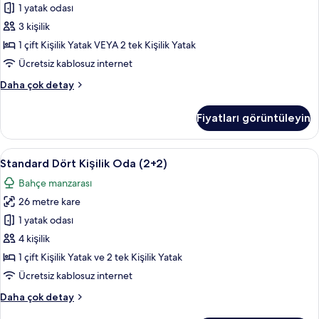
Oda
1 yatak odası
(Run
3 kişilik
Of
1 çift Kişilik Yatak VEYA 2 tek Kişilik Yatak
The
Ücretsiz kablosuz internet
House)
Standard
Daha çok detay
için
Tek
tüm
Büyük
Fiyatları görüntüleyin
fotoğrafları
Yataklı
Oda
görün
(Run
Standard
Ücretsiz minibar, odada kasa, masa, ses 
6
Of
Standard Dört Kişilik Oda (2+2)
Dört
The
Bahçe manzarası
House)
Kişilik
hakkında
26 metre kare
Oda
daha
(2+2)
1 yatak odası
fazla
için
detay
4 kişilik
tüm
1 çift Kişilik Yatak ve 2 tek Kişilik Yatak
fotoğrafları
Ücretsiz kablosuz internet
görün
Standard
Daha çok detay
Dört