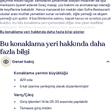
geçirme imkânı sağlar, kendilerini şımartmak isteyen misafirler ise spa
merkezini ziyaret ederek İsveç masajı, yüz bakımı ve aromaterapi olanağı
ile keyiflerine bakabilir. Havuz manzaralı bir mekân olan Sofra Restaurant
uluslar arası mutfak yemekleri sunar ve kahvaltı, öğle yemeği ve akşam
yemeği için açıktır. 4 bar/dinlenme salonu, kapalı havuz ve ücretsiz çocuk
kulübü; bu lüks konaklama yeri içerisindeki diğer öne çıkan özellikler
arasındadır. Misafirler arasında yardıma hazır personel seviliyor.
Bu konaklama yeri hakkında daha fazla bilgi göster
Bu konaklama yeri hakkında daha
fazla bilgi
Genel bakış
Konaklama yerinin büyüklüğü
429 oda
6 kat üzerine yerleşmiş olarak düzenlenmiştir
Varış/Çıkış
Giriş işlemleri 14 ile 05.30 arasında yapılabilir
Temassız giriş imkânı