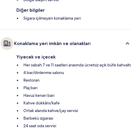
Diğer bilgiler
Sigara içilmeyen konaklama yeri
Konaklama yeri imkân ve olanakları
Yiyecek ve içecek
Her sabah 7 ve 11 saatleri arasında ücretsiz açık büfe kahvaltı
4 bar/dinlenme salonu
Restoran
Plaj barı
Havuz kenarı barı
Kahve dükkânı/kafe
Ortak alanda kahve/çay servisi
Barbekü ızgarası
24 saat oda servisi