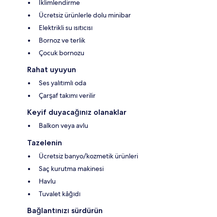
İklimlendirme
Ücretsiz ürünlerle dolu minibar
Elektrikli su ısıtıcısı
Bornoz ve terlik
Çocuk bornozu
Rahat uyuyun
Ses yalıtımlı oda
Çarşaf takımı verilir
Keyif duyacağınız olanaklar
Balkon veya avlu
Tazelenin
Ücretsiz banyo/kozmetik ürünleri
Saç kurutma makinesi
Havlu
Tuvalet kâğıdı
Bağlantınızı sürdürün