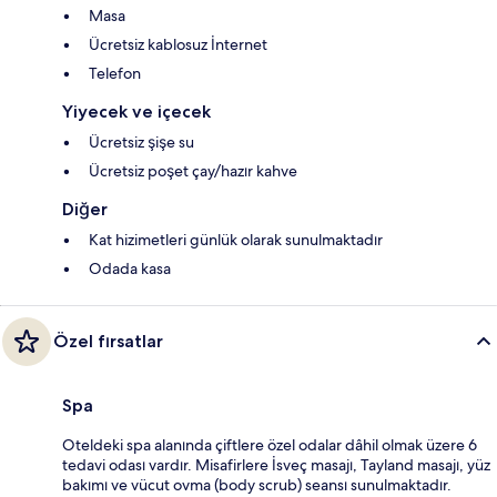
Masa
Ücretsiz kablosuz İnternet
Telefon
Yiyecek ve içecek
Ücretsiz şişe su
Ücretsiz poşet çay/hazır kahve
Diğer
Kat hizimetleri günlük olarak sunulmaktadır
Odada kasa
Özel fırsatlar
Spa
Oteldeki spa alanında çiftlere özel odalar dâhil olmak üzere 6
tedavi odası vardır. Misafirlere İsveç masajı, Tayland masajı, yüz
bakımı ve vücut ovma (body scrub) seansı sunulmaktadır.