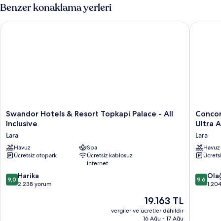
hakkında
Benzer konaklama yerleri
daha
fazla
Swandor Hotels & Resort Topkapi Palace - All Inclusive
Concorde 
detay
Swandor
Concor
Swandor Hotels & Resort Topkapi Palace - All
Concor
Hotels
De
Inclusive
Ultra A
&
Luxe
Lara
Lara
Resort
Resort
Topkapi
Havuz
Spa
Lara
Havuz
Ücretsiz otopark
Ücretsiz kablosuz
Ücrets
Palace
Antalya
internet
-
-
All
Prive
10
10
Harika
Ola
9,0
9,6
Inclusive
Ultra
üzerinden
üzerind
2.238 yorum
1.20
Lara
All
9.0,
9.6,
Güncel
19.163 TL
Inclusiv
Harika,
Olağanü
fiyat:
Lara
2.238
1.204
vergiler ve ücretler dâhildir
19.163 TL
16 Ağu - 17 Ağu
yorum
yorum