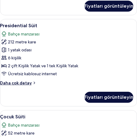
hakkında
Fiyatları görüntüleyin
daha
fazla
detay
Presidential
Presidential Süit | Oturma alanı | Uydu
8
Presidential Süit
Süit
Bahçe manzarası
için
212 metre kare
tüm
fotoğrafları
1 yatak odası
görün
6 kişilik
2 çift Kişilik Yatak ve 1 tek Kişilik Yatak
Ücretsiz kablosuz internet
Presidential
Daha çok detay
Süit
hakkında
Fiyatları görüntüleyin
daha
fazla
detay
Çocuk
Ücretsiz minibar, odada kasa, masa, ses 
8
Çocuk Süiti
Süiti
Bahçe manzarası
için
52 metre kare
tüm