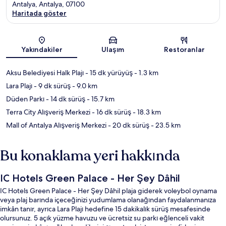
Antalya, Antalya, 07100
Haritada göster
Harita
Yakındakiler
Ulaşım
Restoranlar
Aksu Belediyesi Halk Plajı
- 15 dk yürüyüş
- 1.3 km
Lara Plajı
- 9 dk sürüş
- 9.0 km
Düden Parkı
- 14 dk sürüş
- 15.7 km
Terra City Alışveriş Merkezi
- 16 dk sürüş
- 18.3 km
Mall of Antalya Alışveriş Merkezi
- 20 dk sürüş
- 23.5 km
Bu konaklama yeri hakkında
IC Hotels Green Palace - Her Şey Dâhil
IC Hotels Green Palace - Her Şey Dâhil plaja giderek voleybol oynama
veya plaj barında içeceğinizi yudumlama olanağından faydalanmanıza
imkân tanır, ayrıca Lara Plajı hedefine 15 dakikalık sürüş mesafesinde
olursunuz. 5 açık yüzme havuzu ve ücretsiz su parkı eğlenceli vakit