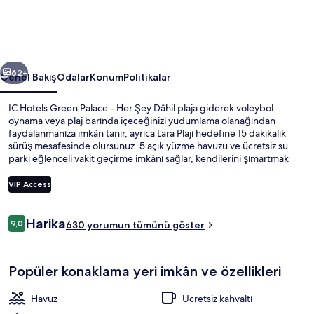
Her
Şey
Dâhil
ceki
Sonraki
için
62+
Genel Bakış
Odalar
Konum
Politikalar
fotoğraf
IC Hotels Green Palace - Her Şey Dâhil plaja giderek voleybol
galerisi
oynama veya plaj barında içeceğinizi yudumlama olanağından
faydalanmanıza imkân tanır, ayrıca Lara Plajı hedefine 15 dakikalık
sürüş mesafesinde olursunuz. 5 açık yüzme havuzu ve ücretsiz su
parkı eğlenceli vakit geçirme imkânı sağlar, kendilerini şımartmak
isteyen misafirler ise spa merkezini ziyaret ederek İsveç masajı, yüz
bakımı ve aromaterapi olanağı ile keyiflerine bakabilir. Havuz
VIP Access
manzaralı bir mekân olan Sofra Restaurant uluslar arası mutfak
yemekleri sunar ve kahvaltı, öğle yemeği ve akşam yemeği için
Yorumlar
açıktır. 4 bar/dinlenme salonu, kapalı havuz ve ücretsiz çocuk kulübü;
Harika
9,0
Kapalı yüzme havuzu, 5 açık yüzme hav
630 yorumun tümünü göster
9,0/10
bu lüks konaklama yeri içerisindeki diğer öne çıkan özellikler
arasındadır. Misafirler arasında yardıma hazır personel seviliyor.
Popüler konaklama yeri imkân ve özellikleri
Havuz
Ücretsiz kahvaltı