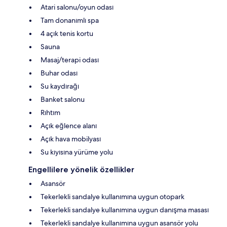
Atari salonu/oyun odası
Tam donanımlı spa
4 açık tenis kortu
Sauna
Masaj/terapi odası
Buhar odası
Su kaydırağı
Banket salonu
Rıhtım
Açık eğlence alanı
Açık hava mobilyası
Su kıyısına yürüme yolu
Engellilere yönelik özellikler
Asansör
Tekerlekli sandalye kullanımına uygun otopark
Tekerlekli sandalye kullanımına uygun danışma masası
Tekerlekli sandalye kullanımına uygun asansör yolu