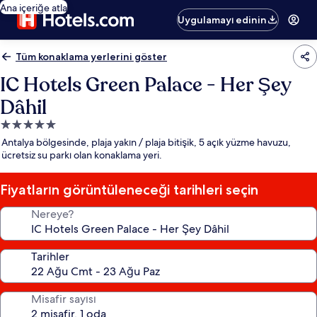
Ana içeriğe atla
Uygulamayı edinin
Tüm konaklama yerlerini göster
IC Hotels Green Palace - Her Şey
Dâhil
5.0
yıldızlı
Antalya bölgesinde, plaja yakın / plaja bitişik, 5 açık yüzme havuzu,
konaklama
ücretsiz su parkı olan konaklama yeri.
yeri
Fiyatların görüntüleneceği tarihleri seçin
Nereye?
Tarihler
Misafir sayısı