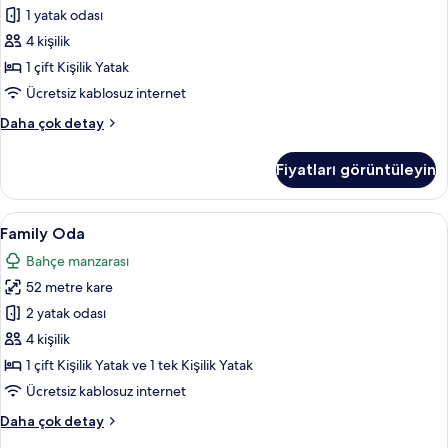
Kişilik
1 yatak odası
Yatak
4 kişilik
için
1 çift Kişilik Yatak
tüm
Ücretsiz kablosuz internet
fotoğrafları
Junior
Daha çok detay
görün
Süit,
1
Fiyatları görüntüleyin
Çift
Kişilik
Yatak
Family
Ücretsiz minibar, odada kasa, masa, ses 
7
hakkında
Family Oda
Oda
daha
Bahçe manzarası
fazla
için
detay
52 metre kare
tüm
fotoğrafları
2 yatak odası
görün
4 kişilik
1 çift Kişilik Yatak ve 1 tek Kişilik Yatak
Ücretsiz kablosuz internet
Family
Daha çok detay
Oda