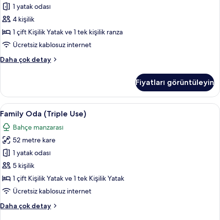
fotoğrafları
1 yatak odası
görün
4 kişilik
1 çift Kişilik Yatak ve 1 tek kişilik ranza
Ücretsiz kablosuz internet
Çocuk
Daha çok detay
Süiti
hakkında
Fiyatları görüntüleyin
daha
fazla
detay
Family
Ücretsiz minibar, odada kasa, masa, ses 
7
Family Oda (Triple Use)
Oda
Bahçe manzarası
(Triple
52 metre kare
Use)
için
1 yatak odası
tüm
5 kişilik
fotoğrafları
1 çift Kişilik Yatak ve 1 tek Kişilik Yatak
görün
Ücretsiz kablosuz internet
Family
Daha çok detay
Oda