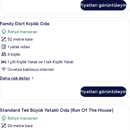
(Triple
Fiyatları görüntüleyin
Use)
hakkında
daha
Family
Ücretsiz minibar, odada kasa, masa, ses 
7
fazla
Family Dört Kişilik Oda
Dört
detay
Bahçe manzarası
Kişilik
52 metre kare
Oda
için
1 yatak odası
tüm
6 kişilik
fotoğrafları
1 çift Kişilik Yatak ve 1 tek Kişilik Yatak
görün
Ücretsiz kablosuz internet
Family
Daha çok detay
Dört
Kişilik
Fiyatları görüntüleyin
Oda
hakkında
daha
Standard
Ücretsiz minibar, odada kasa, masa, ses 
8
fazla
Standard Tek Büyük Yataklı Oda (Run Of The House)
Tek
detay
Bahçe manzarası
Büyük
26 metre kare
Yataklı