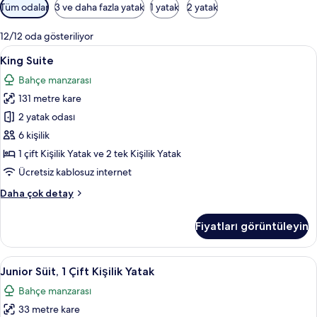
Odalar
Tüm odalar
3 ve daha fazla yatak
1 yatak
2 yatak
için
mevcut
12/12 oda gösteriliyor
filtreler
King
King Suite | Ücretsiz minibar, odada kas
7
King Suite
Suite
Bahçe manzarası
için
131 metre kare
tüm
fotoğrafları
2 yatak odası
görün
6 kişilik
1 çift Kişilik Yatak ve 2 tek Kişilik Yatak
Ücretsiz kablosuz internet
King
Daha çok detay
Suite
hakkında
Fiyatları görüntüleyin
daha
fazla
detay
Junior
Ücretsiz minibar, odada kasa, masa, ses 
7
Junior Süit, 1 Çift Kişilik Yatak
Süit,
Bahçe manzarası
1
33 metre kare
Çift