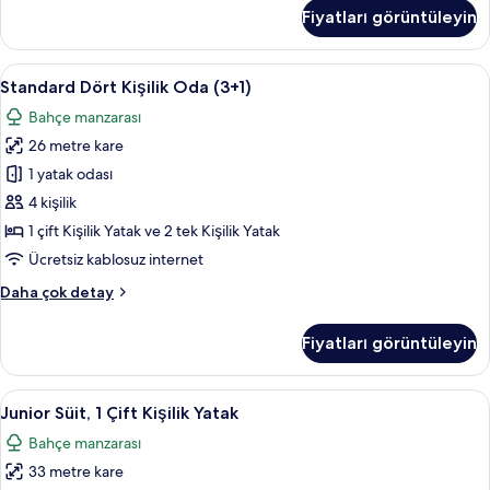
Kişilik
Fiyatları görüntüleyin
Oda
(2+2)
hakkında
Standard
Ücretsiz minibar, odada kasa, masa, ses 
6
daha
Standard Dört Kişilik Oda (3+1)
Dört
fazla
Bahçe manzarası
detay
Kişilik
26 metre kare
Oda
(3+1)
1 yatak odası
için
4 kişilik
tüm
1 çift Kişilik Yatak ve 2 tek Kişilik Yatak
fotoğrafları
Ücretsiz kablosuz internet
görün
Standard
Daha çok detay
Dört
Kişilik
Fiyatları görüntüleyin
Oda
(3+1)
hakkında
Junior
Ücretsiz minibar, odada kasa, masa, ses 
11
daha
Junior Süit, 1 Çift Kişilik Yatak
Süit,
fazla
Bahçe manzarası
detay
1
33 metre kare
Çift