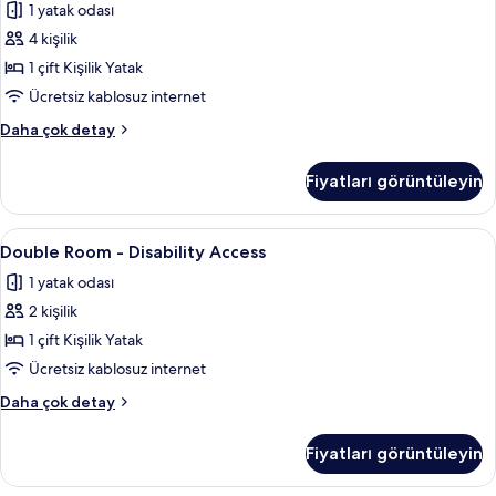
Kişilik
1 yatak odası
Yatak
4 kişilik
için
1 çift Kişilik Yatak
tüm
Ücretsiz kablosuz internet
fotoğrafları
Junior
Daha çok detay
görün
Süit,
1
Fiyatları görüntüleyin
Çift
Kişilik
Yatak
Double
Double Room - Disability Access | Ücret
6
hakkında
Double Room - Disability Access
Room
daha
1 yatak odası
fazla
-
detay
2 kişilik
Disability
Access
1 çift Kişilik Yatak
için
Ücretsiz kablosuz internet
tüm
Double
Daha çok detay
fotoğrafları
Room
görün
-
Fiyatları görüntüleyin
Disability
Access