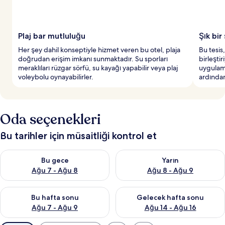
Plaj bar mutluluğu
Şık bir
Her şey dahil konseptiyle hizmet veren bu otel, plaja
Bu tesis,
doğrudan erişim imkanı sunmaktadır. Su sporları
birleştir
meraklıları rüzgar sörfü, su kayağı yapabilir veya plaj
uygulama
voleybolu oynayabilirler.
ardından
Oda seçenekleri
Bu tarihler için müsaitliği kontrol et
Bu gece için müsaitliği kontrol et Ağu 7 - Ağu 8
Yarın için müsaitliği kontrol e
Bu gece
Yarın
Ağu 7 - Ağu 8
Ağu 8 - Ağu 9
Bu hafta sonu için müsaitliği kontrol et Ağu 7 - Ağu 9
Önümüzdeki hafta sonu için müs
Bu hafta sonu
Gelecek hafta sonu
Ağu 7 - Ağu 9
Ağu 14 - Ağu 16