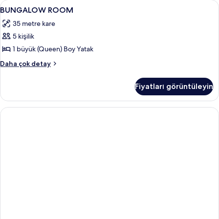
BUNGALOW
Minibar, ses yalıtımı, ücretsiz beşik/ç
1
detay
BUNGALOW ROOM
ROOM
35 metre kare
için
5 kişilik
tüm
fotoğrafları
1 büyük (Queen) Boy Yatak
görün
BUNGALOW
Daha çok detay
ROOM
hakkında
Fiyatları görüntüleyin
daha
fazla
detay