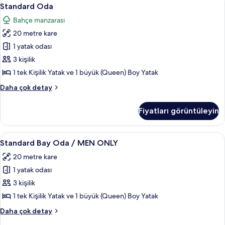
Standard
12
Standard Oda
Oda
Bahçe manzarası
için
20 metre kare
tüm
fotoğrafları
1 yatak odası
görün
3 kişilik
1 tek Kişilik Yatak ve 1 büyük (Queen) Boy Yatak
Standard
Daha çok detay
Oda
hakkında
Fiyatları görüntüleyin
daha
fazla
detay
Standard
Minibar, ses yalıtımı, ücretsiz beşik/ç
6
Standard Bay Oda / MEN ONLY
Bay
20 metre kare
Oda
1 yatak odası
/
MEN
3 kişilik
ONLY
1 tek Kişilik Yatak ve 1 büyük (Queen) Boy Yatak
için
Standard
Daha çok detay
tüm
Bay