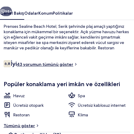
ceki
Sonraki
98+
Genel Bakış
Odalar
Konum
Politikalar
Prenses Sealine Beach Hotel, Serik şehrinde plaj amaçlı yaptığınız
konaklama için mükemmel bir seçenektir. Açık yüzme havuzu herkes
için eğlenceli vakit geçirme imkânı sağlar, kendilerini şımartmak
isteyen misafirler ise spa merkezini ziyaret ederek vücut sargısı ve
manikür ve pedikür olanağı ile keyiflerine bakabilir. Restoran
atıştırmak için harika bir mekândır ve barda/dinlenme salonunda
soğuk içecekler sunulur. Çocuk havuzu ve bahçe diğer imkânlar
Yorumlar
İyi
arasındadır.
6,8
43 yorumun tümünü göster
6,8/10
Teras/veranda
Popüler konaklama yeri imkân ve özellikleri
Havuz
Spa
Ücretsiz otopark
Ücretsiz kablosuz internet
Restoran
Klima
Tümünü göster