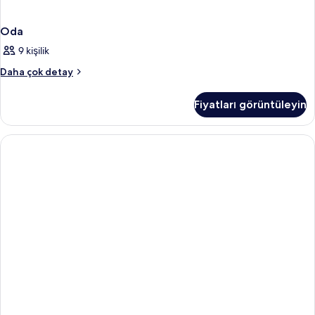
Oda
9 kişilik
Oda
Daha çok detay
hakkında
daha
Fiyatları görüntüleyin
fazla
detay