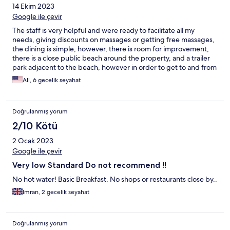
14 Ekim 2023
Google ile çevir
The staff is very helpful and were ready to facilitate all my
needs, giving discounts on massages or getting free massages,
the dining is simple, however, there is room for improvement,
there is a close public beach around the property, and a trailer
park adjacent to the beach, however in order to get to and from
the hotel you will definitely need transportation a private car,
Ali, 6 gecelik seyahat
the staff will provide it with discounted prices. Special thanks to
Ahmad, Zafir, the spa staff, and the owner of the hotel, for their
exceptional hospitality and resourcefulness.
Doğrulanmış yorum
2/10 Kötü
2 Ocak 2023
Google ile çevir
Very low Standard Do not recommend !!
No hot water! Basic Breakfast. No shops or restaurants close by..
Imran, 2 gecelik seyahat
Doğrulanmış yorum