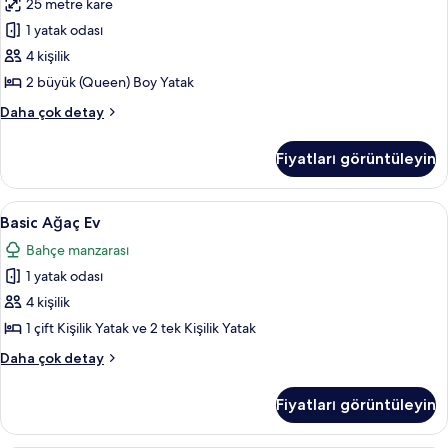
25 metre kare
tüm
fotoğrafları
1 yatak odası
görün
4 kişilik
2 büyük (Queen) Boy Yatak
Grand
Daha çok detay
Oda
hakkında
Fiyatları görüntüleyin
daha
fazla
detay
Basic
Basic Ağaç Ev | Minibar, ses yalıtımı, ü
6
Basic Ağaç Ev
Ağaç
Bahçe manzarası
Ev
1 yatak odası
için
tüm
4 kişilik
fotoğrafları
1 çift Kişilik Yatak ve 2 tek Kişilik Yatak
görün
Basic
Daha çok detay
Ağaç
Ev
Fiyatları görüntüleyin
hakkında
daha
fazla