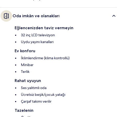
Oda imkân ve olanakları
Eğlencenizden taviz vermeyin
32 inç LCD televizyon
Uydu yayını kanalları
Ev konforu
İklimlendirme (klima kontrollü)
Minibar
Terlik
Rahat uyuyun
Ses yalıtımlı oda
Ücretsiz beşik/çocuk yatağı
Çarşaf takımı verilir
Tazelenin