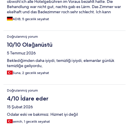
obwohl ich alle Hotelgebühren im Voraus bezahlt hatte. Die
Behandlung war nicht gut, nachts gab es Lärm. Das Zimmer war
ekelhaft und das Badezimmer roch sehr schlecht. Ich kann
dieses Hotel niemandem empfehlen
ADIB, 5 gecelik seyahat
Doğrulanmış yorum
10/10 Olağanüstü
5 Temmuz 2026
Beklediğimden daha iyiydi, temizliği iyiydi, elemanlar günlük
temizliğe geliyordu,
Suna, 2 gecelik seyahat
Doğrulanmış yorum
4/10 İdare eder
15 Şubat 2026
Odalar eski ve bakımsız. Hizmet iyi değil
semih, 1 gecelik seyahat