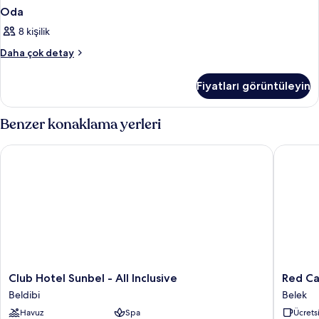
Oda
8 kişilik
Oda
Daha çok detay
hakkında
daha
Fiyatları görüntüleyin
fazla
detay
Benzer konaklama yerleri
Club Hotel Sunbel - All Inclusive
Red Cast
Club
Red
Club Hotel Sunbel - All Inclusive
Red Ca
Hotel
Castle
Beldibi
Belek
Sunbel
Hotel
Havuz
Spa
Ücretsi
-
&