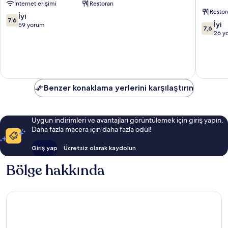
İnternet erişimi
Restoran
All
Pub
Restor
Inclusive
Belek
10
İyi
7,6
10
Beldibi
İyi
üzerinden
59 yorum
7,6
üzerind
26 y
7.6,
7.6,
İyi,
İyi,
59
26
yorum
yorum
Benzer konaklama yerlerini karşılaştırın
Uygun indirimleri ve avantajları görüntülemek için giriş yapın.
Daha fazla macera için daha fazla ödül!
Giriş yap
Ücretsiz olarak kaydolun
Bölge hakkında