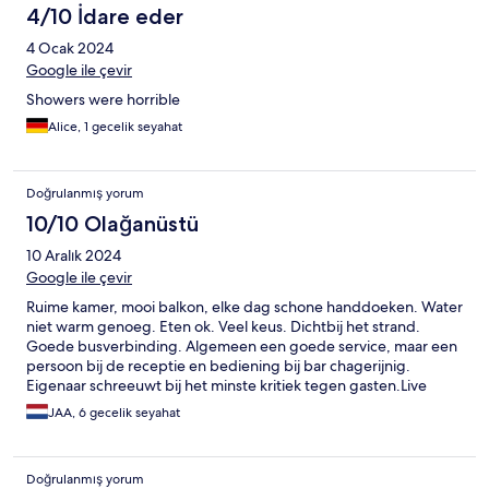
4/10 İdare eder
4 Ocak 2024
Google ile çevir
Showers were horrible
Alice, 1 gecelik seyahat
Doğrulanmış yorum
10/10 Olağanüstü
10 Aralık 2024
Google ile çevir
Ruime kamer, mooi balkon, elke dag schone handdoeken. Water
niet warm genoeg. Eten ok. Veel keus. Dichtbij het strand.
Goede busverbinding. Algemeen een goede service, maar een
persoon bij de receptie en bediening bij bar chagerijnig.
Eigenaar schreeuwt bij het minste kritiek tegen gasten.Live
music prima. Verhouding prijs en kwaliteit in orde.
JAA, 6 gecelik seyahat
Doğrulanmış yorum