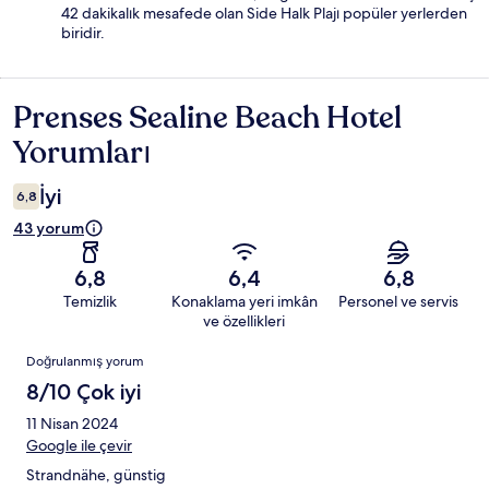
42 dakikalık mesafede olan Side Halk Plajı popüler yerlerden
biridir.
Prenses Sealine Beach Hotel
Yorumlar
Yorumları
İyi
6,8
43 yorum
6,8
6,4
6,8
Temizlik
Konaklama yeri imkân
Personel ve servis
ve özellikleri
Yorumlar
Doğrulanmış yorum
8/10 Çok iyi
11 Nisan 2024
Google ile çevir
Strandnähe, günstig