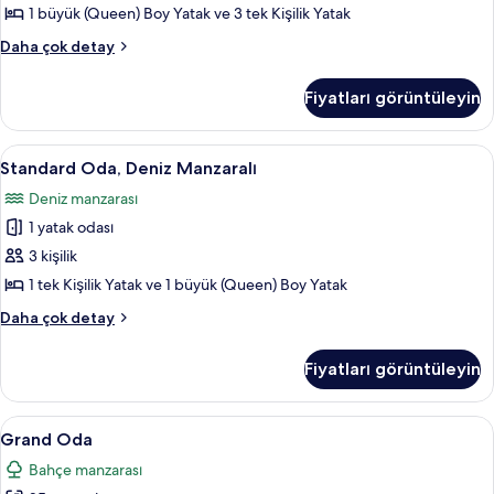
1 büyük (Queen) Boy Yatak ve 3 tek Kişilik Yatak
Family
Daha çok detay
Oda
hakkında
Fiyatları görüntüleyin
daha
fazla
detay
Standard
Minibar, ses yalıtımı, ücretsiz beşik/ç
7
Standard Oda, Deniz Manzaralı
Oda,
Deniz manzarası
Deniz
1 yatak odası
Manzaralı
için
3 kişilik
tüm
1 tek Kişilik Yatak ve 1 büyük (Queen) Boy Yatak
fotoğrafları
Standard
Daha çok detay
görün
Oda,
Deniz
Fiyatları görüntüleyin
Manzaralı
hakkında
daha
Grand
Minibar, ses yalıtımı, ücretsiz beşik/ç
12
fazla
Grand Oda
Oda
detay
Bahçe manzarası
için