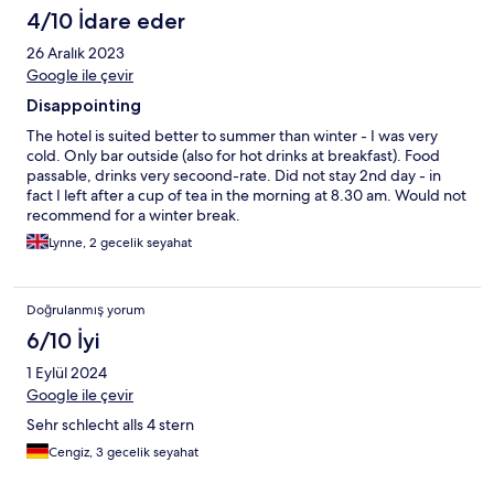
4/10 İdare eder
26 Aralık 2023
Google ile çevir
Disappointing
The hotel is suited better to summer than winter - I was very
cold. Only bar outside (also for hot drinks at breakfast). Food
passable, drinks very secoond-rate. Did not stay 2nd day - in
fact I left after a cup of tea in the morning at 8.30 am. Would not
recommend for a winter break.
Lynne, 2 gecelik seyahat
Doğrulanmış yorum
6/10 İyi
1 Eylül 2024
Google ile çevir
Sehr schlecht alls 4 stern
Cengiz, 3 gecelik seyahat