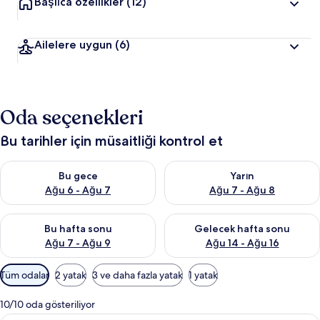
Başlıca özellikler
(12)
Ailelere uygun
(6)
Oda seçenekleri
Bu tarihler için müsaitliği kontrol et
Bu gece için müsaitliği kontrol et Ağu 6 - Ağu 7
Yarın için müsaitliği kontrol e
Bu gece
Yarın
Ağu 6 - Ağu 7
Ağu 7 - Ağu 8
Bu hafta sonu için müsaitliği kontrol et Ağu 7 - Ağu 9
Önümüzdeki hafta sonu için müs
Bu hafta sonu
Gelecek hafta sonu
Ağu 7 - Ağu 9
Ağu 14 - Ağu 16
Odalar
Tüm odalar
2 yatak
3 ve daha fazla yatak
1 yatak
için
mevcut
10/10 oda gösteriliyor
filtreler
Minibar, ses yalıtımı, ücretsiz beşik/ç