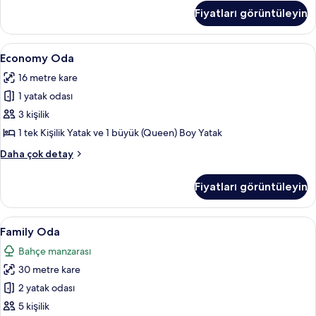
fotoğrafları
Oda
Fiyatları görüntüleyin
/
görün
MEN
ONLY
Economy
Economy Oda | Minibar, ses yalıtımı, ü
6
hakkında
Economy Oda
Oda
daha
16 metre kare
fazla
için
detay
1 yatak odası
tüm
fotoğrafları
3 kişilik
görün
1 tek Kişilik Yatak ve 1 büyük (Queen) Boy Yatak
Economy
Daha çok detay
Oda
hakkında
Fiyatları görüntüleyin
daha
fazla
detay
Family
Family Oda | Minibar, ses yalıtımı, ücr
6
Family Oda
Oda
Bahçe manzarası
için
30 metre kare
tüm
fotoğrafları
2 yatak odası
görün
5 kişilik