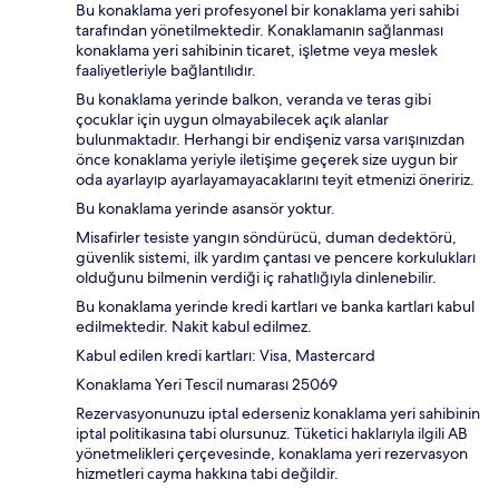
Bu konaklama yeri profesyonel bir konaklama yeri sahibi
tarafından yönetilmektedir. Konaklamanın sağlanması
konaklama yeri sahibinin ticaret, işletme veya meslek
faaliyetleriyle bağlantılıdır.
Bu konaklama yerinde balkon, veranda ve teras gibi
çocuklar için uygun olmayabilecek açık alanlar
bulunmaktadır. Herhangi bir endişeniz varsa varışınızdan
önce konaklama yeriyle iletişime geçerek size uygun bir
oda ayarlayıp ayarlayamayacaklarını teyit etmenizi öneririz.
Bu konaklama yerinde asansör yoktur.
Misafirler tesiste yangın söndürücü, duman dedektörü,
güvenlik sistemi, ilk yardım çantası ve pencere korkulukları
olduğunu bilmenin verdiği iç rahatlığıyla dinlenebilir.
Bu konaklama yerinde kredi kartları ve banka kartları kabul
edilmektedir. Nakit kabul edilmez.
Kabul edilen kredi kartları: Visa, Mastercard
Konaklama Yeri Tescil numarası 25069
Rezervasyonunuzu iptal ederseniz konaklama yeri sahibinin
iptal politikasına tabi olursunuz. Tüketici haklarıyla ilgili AB
yönetmelikleri çerçevesinde, konaklama yeri rezervasyon
hizmetleri cayma hakkına tabi değildir.