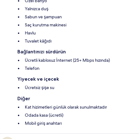
Özel banyo
Yalnızca duş
Sabun ve şampuan
Saç kurutma makinesi
Havlu
Tuvalet kâğıdı
Bağlantınızı sürdürün
Ücretli kablosuz İnternet (25+ Mbps hızında)
Telefon
Yiyecek ve içecek
Ücretsiz şişe su
Diğer
Kat hizimetleri günlük olarak sunulmaktadır
Odada kasa (ücretli)
Mobil giriş anahtarı