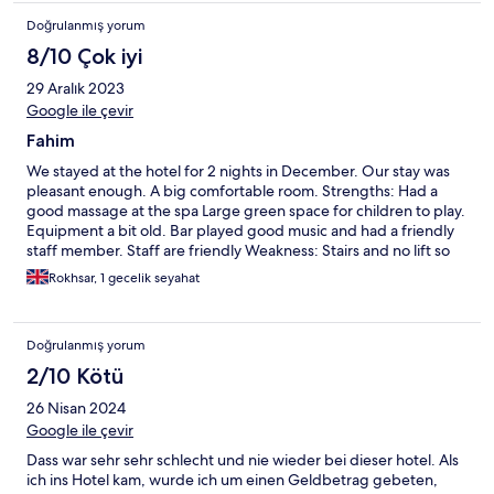
Doğrulanmış yorum
8/10 Çok iyi
29 Aralık 2023
Google ile çevir
Fahim
We stayed at the hotel for 2 nights in December. Our stay was
pleasant enough. A big comfortable room. Strengths: Had a
good massage at the spa Large green space for children to play.
Equipment a bit old. Bar played good music and had a friendly
staff member. Staff are friendly Weakness: Stairs and no lift so
we had to carry suitcases up. Area nearby has some abandoned
Rokhsar, 1 gecelik seyahat
buildings Shower would be hot and then go back to cool, no in
between You get what you pay for.
Doğrulanmış yorum
2/10 Kötü
26 Nisan 2024
Google ile çevir
Dass war sehr sehr schlecht und nie wieder bei dieser hotel. Als
ich ins Hotel kam, wurde ich um einen Geldbetrag gebeten,