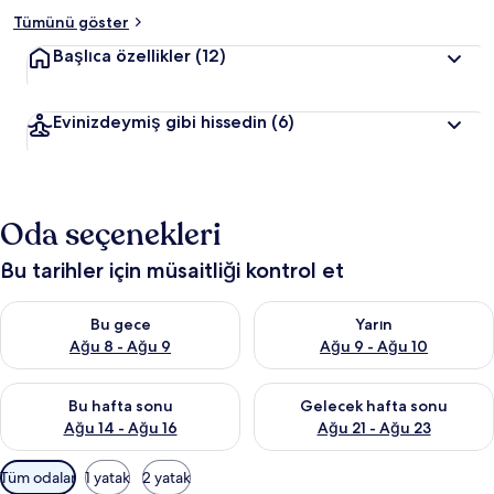
Tümünü göster
Başlıca özellikler
(12)
Evinizdeymiş gibi hissedin
(6)
Oda seçenekleri
Bu tarihler için müsaitliği kontrol et
Bu gece için müsaitliği kontrol et Ağu 8 - Ağu 9
Yarın için müsaitliği kontrol e
Bu gece
Yarın
Ağu 8 - Ağu 9
Ağu 9 - Ağu 10
Bu hafta sonu için müsaitliği kontrol et Ağu 14 - Ağu 16
Önümüzdeki hafta sonu için mü
Bu hafta sonu
Gelecek hafta sonu
Ağu 14 - Ağu 16
Ağu 21 - Ağu 23
Odalar
Tüm odalar
1 yatak
2 yatak
için