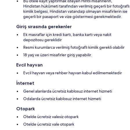
Bu otele kayıt yaptırmak isteyen Hintli misafirlerin,
Hindistan hükûmeti tarafından verilmiş geçerli bir fotoğraflı
kimlik belgesi, Hindistan vatandaşı olmayan misafirlerin ise
geçerli bir pasaport ve vize göstermesi gerekmektedir.
Giriş sırasında gerekenler
Ek masraflar için kredi kartı, banka kartı veya nakit
depozitosu gereklidir
Resmi kurumlarca verilmiş fotoğraflı kimlik gerekli olabilir
18 yaş ve üzeri misafirler giriş yapabilir.
Evcil hayvan
Evcil hayvan veya rehber hayvan kabul edilmemektedir
İnternet
Genel alanlarda ücretsiz kablosuz internet hizmeti
Odalarda ücretsiz kablosuz internet hizmeti
Otopark
Otelde ücretsiz valesiz otopark
Otelde ücretsiz vale otopark