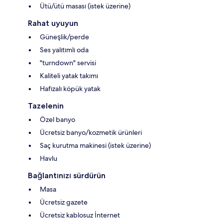
Ütü/ütü masası (istek üzerine)
Rahat uyuyun
Güneşlik/perde
Ses yalıtımlı oda
"turndown" servisi
Kaliteli yatak takımı
Hafızalı köpük yatak
Tazelenin
Özel banyo
Ücretsiz banyo/kozmetik ürünleri
Saç kurutma makinesi (istek üzerine)
Havlu
Bağlantınızı sürdürün
Masa
Ücretsiz gazete
Ücretsiz kablosuz İnternet