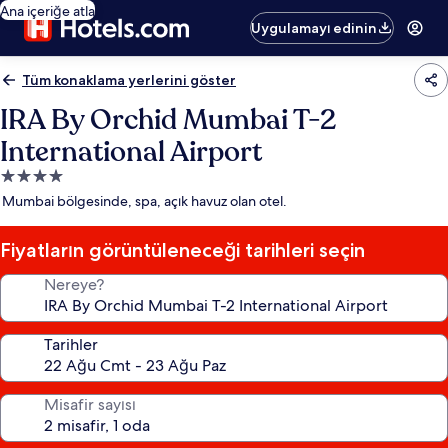
Ana içeriğe atla
Uygulamayı edinin
Tüm konaklama yerlerini göster
IRA By Orchid Mumbai T-2
International Airport
4.0
yıldızlı
Mumbai bölgesinde, spa, açık havuz olan otel.
konaklama
yeri
Fiyatların görüntüleneceği tarihleri seçin
Nereye?
Tarihler
Misafir sayısı