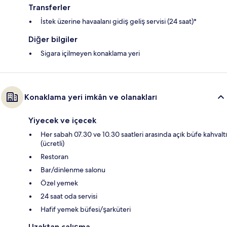
Transferler
İstek üzerine havaalanı gidiş geliş servisi (24 saat)*
Diğer bilgiler
Sigara içilmeyen konaklama yeri
Konaklama yeri imkân ve olanakları
Yiyecek ve içecek
Her sabah 07.30 ve 10.30 saatleri arasında açık büfe kahvaltı
(ücretli)
Restoran
Bar/dinlenme salonu
Özel yemek
24 saat oda servisi
Hafif yemek büfesi/şarküteri
Uzaktan çalışma