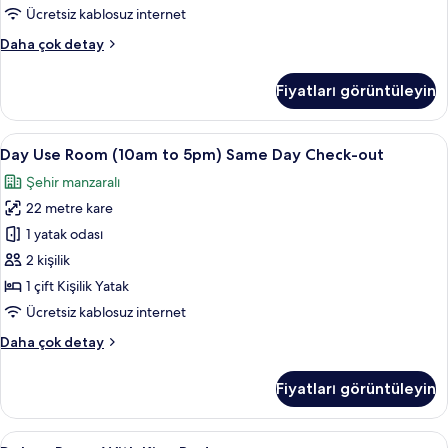
tüm
Ücretsiz kablosuz internet
fotoğrafları
Deluxe
Daha çok detay
görün
Room
With
Fiyatları görüntüleyin
Twin
Bed
hakkında
Day
Kaliteli yatak takımı, memory foam (vi
4
daha
Day Use Room (10am to 5pm) Same Day Check-out
Use
fazla
Şehir manzaralı
detay
Room
22 metre kare
(10am
to
1 yatak odası
5pm)
2 kişilik
Same
1 çift Kişilik Yatak
Day
Ücretsiz kablosuz internet
Check-
Day
Daha çok detay
out
Use
için
Room
Fiyatları görüntüleyin
tüm
(10am
to
fotoğrafları
5pm)
Deluxe
Deluxe Room With King Bed | Kaliteli 
görün