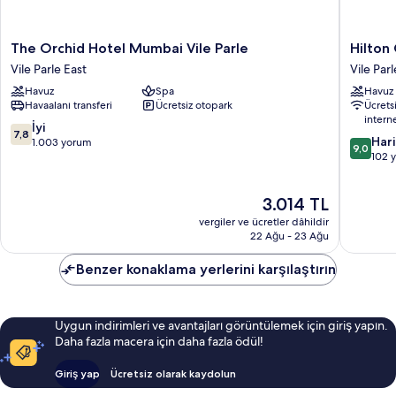
The
Hilton
The Orchid Hotel Mumbai Vile Parle
Hilton
Orchid
Garden
Vile Parle East
Vile Parl
Hotel
Inn
Havuz
Spa
Havuz
Mumbai
Mumbai
Havaalanı transferi
Ücretsiz otopark
Ücrets
Vile
Internat
intern
Parle
Airport
10
İyi
7,8
10
Vile
Vile
Har
üzerinden
1.003 yorum
9,0
üzerind
Parle
Parle
102 
7.8,
9.0,
East
İyi,
Harika,
1.003
Güncel
3.014 TL
102
yorum
fiyat:
yorum
vergiler ve ücretler dâhildir
3.014 TL
22 Ağu - 23 Ağu
Benzer konaklama yerlerini karşılaştırın
Uygun indirimleri ve avantajları görüntülemek için giriş yapın.
Daha fazla macera için daha fazla ödül!
Giriş yap
Ücretsiz olarak kaydolun