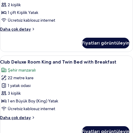
2 kişilik
1 çift Kişilik Yatak
Ücretsiz kablosuz internet
Süit
Daha çok detay
hakkında
daha
Fiyatları görüntüleyin
fazla
detay
Club
Club Deluxe Room King and Twin Bed wi
20
Club Deluxe Room King and Twin Bed with Breakfast
Deluxe
Şehir manzaralı
Room
22 metre kare
King
and
1 yatak odası
Twin
3 kişilik
Bed
1 en Büyük Boy (King) Yatak
with
Ücretsiz kablosuz internet
Breakfast
Club
Daha çok detay
için
Deluxe
tüm
Room
Fiyatları görüntüleyin