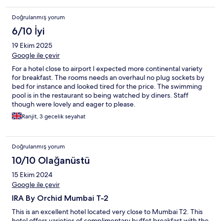
Doğrulanmış yorum
6/10 İyi
19 Ekim 2025
Google ile çevir
For a hotel close to airport I expected more continental variety
for breakfast. The rooms needs an overhaul no plug sockets by
bed for instance and looked tired for the price. The swimming
pool is in the restaurant so being watched by diners. Staff
though were lovely and eager to please.
Ranjit, 3 gecelik seyahat
Doğrulanmış yorum
10/10 Olağanüstü
15 Ekim 2024
Google ile çevir
IRA By Orchid Mumbai T-2
This is an excellent hotel located very close to Mumbai T2. This
hotel offers varieties of complimentary buffet breakfast with the