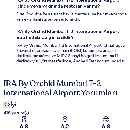
IRA By Orchid Mumbai T-2 International Airport
içinde veya yakınında restoran var mı?
Evet. Poolside Restaurant havuz manzaralı ve havuz kenarında
yemek imkânı sunan bir restorandır.
IRA By Orchid Mumbai T-2 International Airport
etrafındaki bölge nasıldır?
IRA By Orchid Mumbai T-2 International Airport, Chhatrapati
Shivaji Uluslararası Havalimanı (BOM) konumuna araçla 8
dakikalık mesafede ve MIDC Sanayi Bölgesi konumuna 11
dakikalık yürüyüş mesafesinde, Andheri East konumundadır.
IRA By Orchid Mumbai T-2
Yorumlar
International Airport Yorumları
İyi
6,6
418 yorum
6,8
6,2
6,8