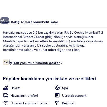
2
International
Airport
ceki
Sonraki
için
77+
Genel Bakış
Odalar
Konum
Politikalar
fotoğraf
Havaalanına sadece 2,2 km uzaklıkta olan IRA By Orchid Mumbai T-2
galerisi
International Airport 24 saat gidiş-dönüş servisi olanağı sunar.
Misafirler spada spa hizmetleri ile kendilerini şımartabilir ve restoran
olanağından yararlanıp bir şeyler atıştırabilir. Açık havuz,
bar/dinlenme salonu ve buhar odası diğer öne çıkan
özelliklerdir. Misafirler oda servisi hakkında iyi yorumlarda bulunuyor.
Konaklama yeri toplu taşımaya yakındır, Chakala - J.B. Nagar
Yorumlar
İyi
İstasyonu 5 dakikalık ve Airport Road İstasyonu 6 dakikalık yürüme
6,6
418 yorumun tümünü göster
6,6/10
mesafesindedir.
Açık yüzme havuzu
Popüler konaklama yeri imkân ve özellikleri
Havuz
Spa
Havaalanı transferi
Ücretsiz otopark
Ücretsiz kablosuz internet
Restoran