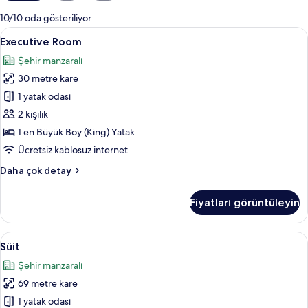
mevcut
10/10 oda gösteriliyor
filtreler
Executive
Executive Room | Kaliteli yatak takımı
9
Executive Room
Room
Şehir manzaralı
için
30 metre kare
tüm
fotoğrafları
1 yatak odası
görün
2 kişilik
1 en Büyük Boy (King) Yatak
Ücretsiz kablosuz internet
Executive
Daha çok detay
Room
hakkında
Fiyatları görüntüleyin
daha
fazla
detay
Süit
Kaliteli yatak takımı, memory foam (vi
11
Süit
için
Şehir manzaralı
tüm
69 metre kare
fotoğrafları
görün
1 yatak odası