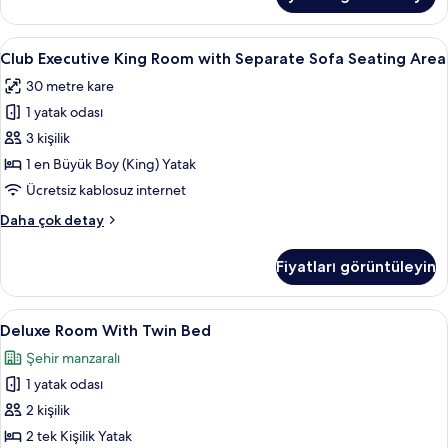
fotoğrafları
King
and
görün
Twin
Club
Kaliteli yatak takımı, memory foam (vi
10
Bed
Club Executive King Room with Separate Sofa Seating Area
Executive
with
30 metre kare
Breakfast
King
hakkında
1 yatak odası
Room
daha
with
3 kişilik
fazla
Separate
detay
1 en Büyük Boy (King) Yatak
Sofa
Ücretsiz kablosuz internet
Seating
Club
Daha çok detay
Area
Executive
için
King
Fiyatları görüntüleyin
Room
tüm
with
fotoğrafları
Separate
Deluxe
Deluxe Room With Twin Bed | Kaliteli 
görün
9
Sofa
Deluxe Room With Twin Bed
Room
Seating
Şehir manzaralı
Area
With
hakkında
1 yatak odası
Twin
daha
Bed
2 kişilik
fazla
için
detay
2 tek Kişilik Yatak