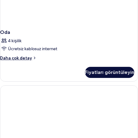
Oda
4 kişilik
Ücretsiz kablosuz internet
Oda
Daha çok detay
hakkında
daha
Fiyatları görüntüleyin
fazla
detay