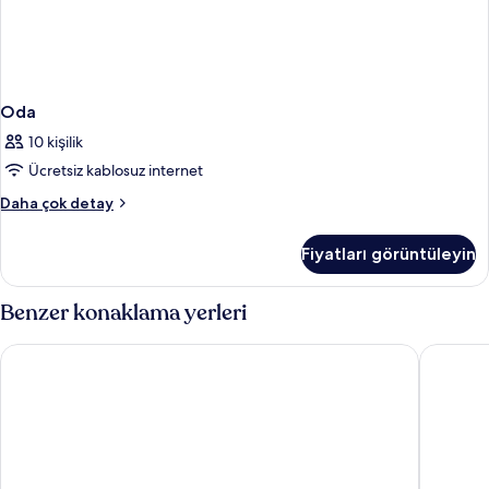
Oda
10 kişilik
Ücretsiz kablosuz internet
Oda
Daha çok detay
hakkında
daha
Fiyatları görüntüleyin
fazla
detay
Benzer konaklama yerleri
The Orchid Hotel Mumbai Vile Parle
Hilton G