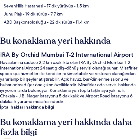
SevenHills Hastanesi
- 17 dk yürüyüş
- 1.5 km
Juhu Plajı
- 19 dk sürüş
- 7.7 km
ABD Başkonsolosluğu
- 22 dk sürüş
- 11.4 km
Bu konaklama yeri hakkında
IRA By Orchid Mumbai T-2 International Airport
Havaalanına sadece 2,2 km uzaklıkta olan IRA By Orchid Mumbai T-2
International Airport 24 saat gidiş-dönüş servisi olanağı sunar. Misafirler
spada spa hizmetleri ile kendilerini şımartabilir ve restoran olanağından
yararlanıp bir şeyler atıştırabilir. Açık havuz, bar/dinlenme salonu ve
buhar odası diğer öne çıkan özelliklerdir. Misafirler oda servisi hakkında
iyi yorumlarda bulunuyor. Konaklama yeri toplu taşımaya yakındır,
Chakala - J.B. Nagar İstasyonu 5 dakikalık ve Airport Road İstasyonu 6
dakikalık yürüme mesafesindedir.
İptal hakları hakkında bilgi
Bu konaklama yeri hakkında daha
fazla bilgi