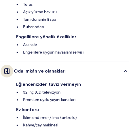
Teras
Açık yüzme havuzu
Tam donanımlı spa
Buhar odası
Engellilere yönelik özellikler
Asansör
Engellilere uygun havaalanı servisi
Oda imkân ve olanakları
Eğlencenizden taviz vermeyin
32 inç LCD televizyon
Premium uydu yayını kanalları
Ev konforu
İklimlendirme (klima kontrollü)
Kahve/çay makinesi