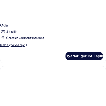
Oda
4 kişilik
Ücretsiz kablosuz internet
Oda
Daha çok detay
hakkında
daha
Fiyatları görüntüleyin
fazla
detay