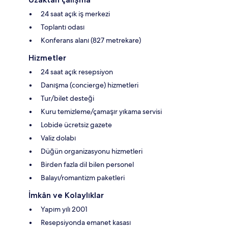
24 saat açık iş merkezi
Toplantı odası
Konferans alanı (827 metrekare)
Hizmetler
24 saat açık resepsiyon
Danışma (concierge) hizmetleri
Tur/bilet desteği
Kuru temizleme/çamaşır yıkama servisi
Lobide ücretsiz gazete
Valiz dolabı
Düğün organizasyonu hizmetleri
Birden fazla dil bilen personel
Balayı/romantizm paketleri
İmkân ve Kolaylıklar
Yapım yılı 2001
Resepsiyonda emanet kasası