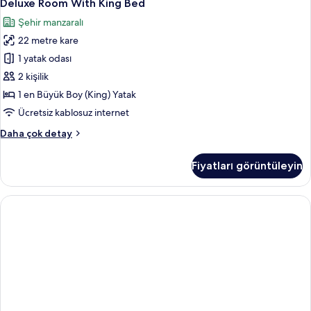
6
Same
Deluxe Room With King Bed
Room
Day
Şehir manzaralı
Check-
With
out
22 metre kare
King
hakkında
Bed
1 yatak odası
daha
için
fazla
2 kişilik
detay
tüm
1 en Büyük Boy (King) Yatak
fotoğrafları
Ücretsiz kablosuz internet
görün
Deluxe
Daha çok detay
Room
With
Fiyatları görüntüleyin
King
Bed
hakkında
daha
fazla
detay