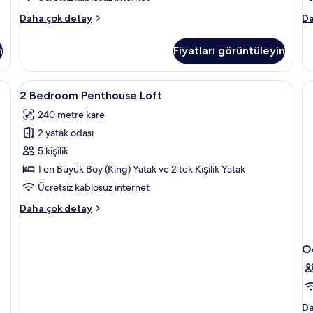
g
Lagoon
Pr
Daha çok detay
Da
Suite
O
hakkında
(P
n
Fiyatları görüntüleyin
daha
Lo
fazla
ha
detay
da
 kasa, masa, dizüstü bilgisayar çalışma alanı
2
Minibar, odada kasa, masa, dizüstü bilg
6
fa
2 Bedroom Penthouse Loft
Bedroom
de
240 metre kare
Penthouse
2 yatak odası
Loft
için
5 kişilik
tüm
1 en Büyük Boy (King) Yatak ve 2 tek Kişilik Yatak
fotoğrafları
Ücretsiz kablosuz internet
görün
2
Daha çok detay
Bedroom
Penthouse
Loft
O
hakkında
daha
fazla
detay
O
Da