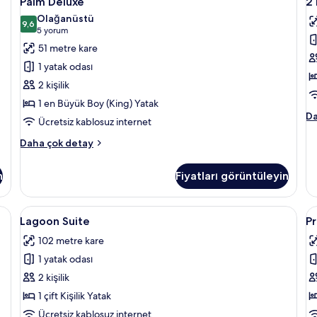
Palm Deluxe
2
Deluxe
B
detay
de
Olağanüstü
için
9,6
D
9,6 / 10
(5
5 yorum
tüm
L
yorum)
51 metre kare
fotoğrafları
iç
1 yatak odası
görün
t
2 kişilik
f
1 en Büyük Boy (King) Yatak
g
2
Da
Ücretsiz kablosuz internet
B
Du
Palm
Daha çok detay
Lo
Deluxe
ha
hakkında
n
Fiyatları görüntüleyin
da
daha
fa
fazla
de
detay
, odada kasa, masa, dizüstü bilgisayar çalışma alanı
Lagoon
Lagoon Suite | Minibar, odada kasa, ma
P
4
Lagoon Suite
Pr
Suite
O
102 metre kare
için
(
1 yatak odası
tüm
L
fotoğrafları
iç
2 kişilik
görün
t
1 çift Kişilik Yatak
f
Ücretsiz kablosuz internet