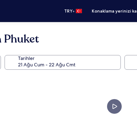
•
TRY
Konaklama yerinizi k
h Phuket
Tarihler