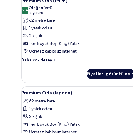
Premium Oda (Palm)
Oda
Olağanüstü
(Palm)
9,4
9,4 / 10
(13
13 yorum
için
yorum)
62 metre kare
tüm
1 yatak odası
fotoğrafları
2 kişilik
görün
1 en Büyük Boy (King) Yatak
Ücretsiz kablosuz internet
Premium
Daha çok detay
Oda
(Palm)
Fiyatları görüntüleyi
hakkında
daha
fazla
Premium
Premium Oda (lagoon) | Minibar
6
detay
Premium Oda (lagoon)
Oda
62 metre kare
(lagoon)
1 yatak odası
için
tüm
2 kişilik
fotoğrafları
1 en Büyük Boy (King) Yatak
görün
Ücretsiz kablosuz internet