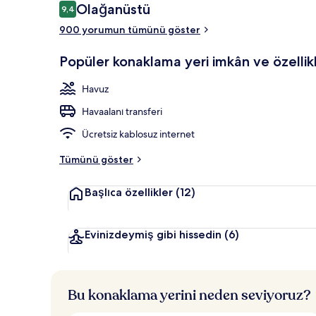
Yorumlar
Olağanüstü
9,4
9,4/10
Açık yüzme h
900 yorumun tümünü göster
Popüler konaklama yeri imkân ve özellikl
Havuz
Havaalanı transferi
Ücretsiz kablosuz internet
Tümünü göster
Başlıca özellikler
(12)
Evinizdeymiş gibi hissedin
(6)
Bu konaklama yerini neden seviyoruz?