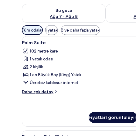
Bu gece için müsaitliği kontrol et Ağu 7 - Ağu 8
Yarın için müs
Bu gece
Ağu 7 - Ağu 8
A
Odalar
Tüm odalar
1 yatak
3 ve daha fazla yatak
için
Palm
Palm Suite | Teras/veranda
mevcut
5
Palm Suite
Suite
filtreler
102 metre kare
için
1 yatak odası
tüm
fotoğrafları
2 kişilik
görün
1 en Büyük Boy (King) Yatak
Ücretsiz kablosuz internet
Palm
Daha çok detay
Suite
hakkında
daha
fazla
Fiyatları görüntüleyi
detay
Premium
Minibar, odada kasa, masa, dizü
5