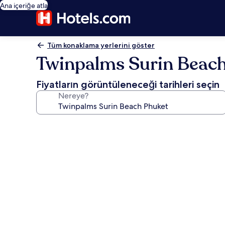
Ana içeriğe atla
Tüm konaklama yerlerini göster
Twinpalms Surin Beac
Fiyatların görüntüleneceği tarihleri seçin
Nereye?
Twinpalms
Surin
Beach
Phuket
için
fotoğraf
galerisi