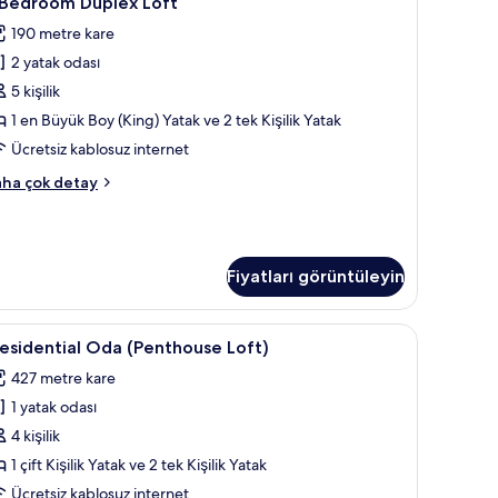
 Bedroom Duplex Loft
edroom
tay
190 metre kare
uplex
2 yatak odası
oft
in
5 kişilik
üm
1 en Büyük Boy (King) Yatak ve 2 tek Kişilik Yatak
otoğrafları
Ücretsiz kablosuz internet
örün
ha çok detay
edroom
plex
ft
kkında
Fiyatları görüntüleyin
ha
zla
tay
sa, dizüstü bilgisayar çalışma alanı
residential
Presidential Oda (Penthouse Loft) | Minibar, o
4
esidential Oda (Penthouse Loft)
da
427 metre kare
Penthouse
1 yatak odası
oft)
in
4 kişilik
üm
1 çift Kişilik Yatak ve 2 tek Kişilik Yatak
otoğrafları
Ücretsiz kablosuz internet