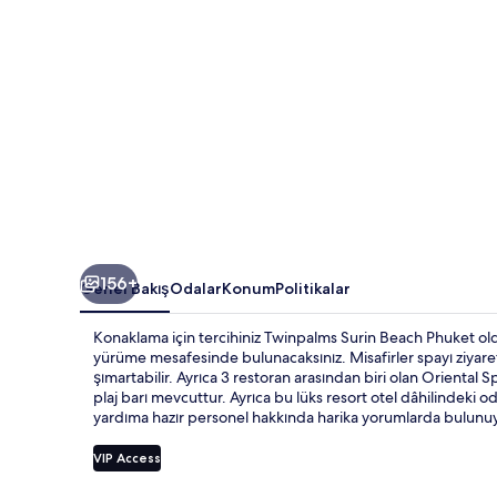
156+
Genel Bakış
Odalar
Konum
Politikalar
Konaklama için tercihiniz Twinpalms Surin Beach Phuket oldu
yürüme mesafesinde bulunacaksınız. Misafirler spayı ziyaret
şımartabilir. Ayrıca 3 restoran arasından biri olan Oriental S
plaj barı mevcuttur. Ayrıca bu lüks resort otel dâhilindeki oda
yardıma hazır personel hakkında harika yorumlarda bulunuy
VIP Access