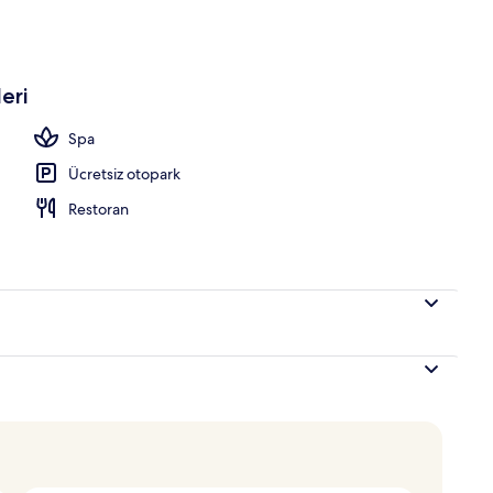
avuzu, şezlonglar
eri
Spa
Ücretsiz otopark
Restoran