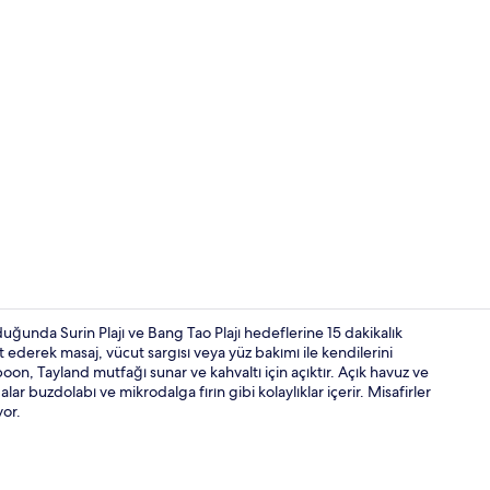
İçerik üretic
ğunda Surin Plajı ve Bang Tao Plajı hedeflerine 15 dakikalık
 ederek masaj, vücut sargısı veya yüz bakımı ile kendilerini
poon, Tayland mutfağı sunar ve kahvaltı için açıktır. Açık havuz ve
Yakında plaj,
lar buzdolabı ve mikrodalga fırın gibi kolaylıklar içerir. Misafirler
or.