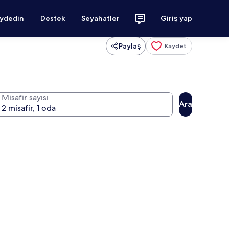
aydedin
Destek
Seyahatler
Giriş yap
Paylaş
Kaydet
Misafir sayısı
Ara