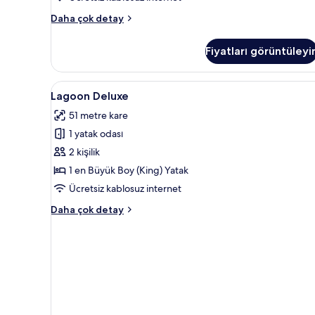
Premium
Daha çok detay
Oda
(lagoon)
Fiyatları görüntüleyi
hakkında
daha
fazla
Lagoon
Lagoon Deluxe | Minibar, odada
7
detay
Lagoon Deluxe
Deluxe
51 metre kare
için
1 yatak odası
tüm
fotoğrafları
2 kişilik
görün
1 en Büyük Boy (King) Yatak
Ücretsiz kablosuz internet
Lagoon
Daha çok detay
Deluxe
hakkında
daha
fazla
detay