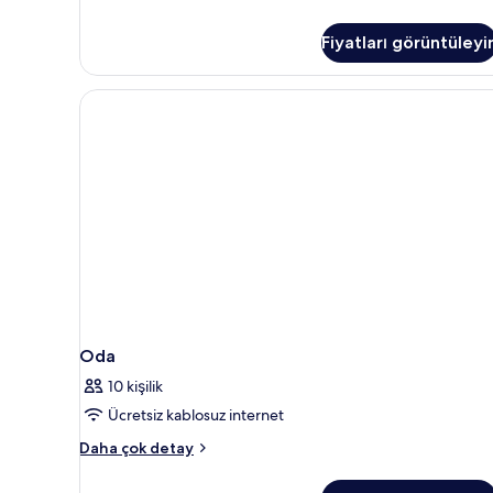
Fiyatları görüntüleyi
Oda
10 kişilik
Ücretsiz kablosuz internet
Oda
Daha çok detay
hakkında
daha