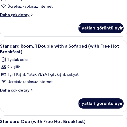
daha
Yatak
fazla
Ücretsiz kablosuz internet
detay
(with
Standard
Daha çok detay
Free
Oda,
Hot
2
Fiyatları görüntüleyin
Tek
Breakfast)
Kişilik
için
Yatak
Standard
1 yatak odası, anti alerjik yatak takım
tüm
5
(with
Standard Room, 1 Double with a Sofabed (with Free Hot
Room,
Free
fotoğrafları
Breakfast)
Hot
1
görün
1 yatak odası
Breakfast)
Double
hakkında
2 kişilik
with
daha
1 çift Kişilik Yatak VEYA 1 çift kişilik çekyat
a
fazla
detay
Sofabed
Ücretsiz kablosuz internet
(with
Standard
Daha çok detay
Free
Room,
1
Hot
Fiyatları görüntüleyin
Double
Breakfast)
with
için
a
Standard
1 yatak odası, anti alerjik yatak takım
6
tüm
Sofabed
Standard Oda (with Free Hot Breakfast)
Oda
(with