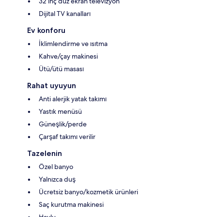
32 inç düz ekran televizyon
Dijital TV kanalları
Ev konforu
İklimlendirme ve ısıtma
Kahve/çay makinesi
Ütü/ütü masası
Rahat uyuyun
Anti alerjik yatak takımı
Yastık menüsü
Güneşlik/perde
Çarşaf takımı verilir
Tazelenin
Özel banyo
Yalnızca duş
Ücretsiz banyo/kozmetik ürünleri
Saç kurutma makinesi