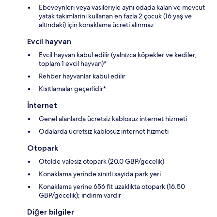
Ebeveynleri veya vasileriyle aynı odada kalan ve mevcut
yatak takımlarını kullanan en fazla 2 çocuk (16 yaş ve
altındaki) için konaklama ücreti alınmaz
Evcil hayvan
Evcil hayvan kabul edilir (yalnızca köpekler ve kediler,
toplam 1 evcil hayvan)*
Rehber hayvanlar kabul edilir
Kısıtlamalar geçerlidir*
İnternet
Genel alanlarda ücretsiz kablosuz internet hizmeti
Odalarda ücretsiz kablosuz internet hizmeti
Otopark
Otelde valesiz otopark (20.0 GBP/gecelik)
Konaklama yerinde sınırlı sayıda park yeri
Konaklama yerine 656 fit uzaklıkta otopark (16.50
GBP/gecelik); indirim vardır
Diğer bilgiler