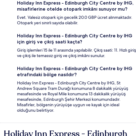
Holiday Inn Express - Edinburgh City Centre by IHG,
misafirlerine otelde otopark imkânı sunuyor mu?
Evet. Valesiz otopark için gecelik 20.0 GBP ücret alınmaktadır.
Otopark yeri sınırlı sayıda olabilir.
Holiday Inn Express - Edinburgh City Centre by IHG
için giriş ve çıkış saati kaçta?
Giriş işlemleri 15 ile 11 arasında yapılabilir. Çıkış saati: 11. Hızlı giriş
ve çıkış ile temassız giriş ve çıkış imkânı sunulur.
Holiday Inn Express - Edinburgh City Centre by IHG
etrafındaki bölge nasıldır?
Holiday Inn Express - Edinburgh City Centre by IHG, St
Andrew Square Tram Durağı konumuna 8 dakikalık yürüyüş
mesafesinde ve Royal Mile konumuna 13 dakikalık yürüyüş
mesafesinde, Edinburgh Şehir Merkezi konumundadır.
Misafirler, bölgenin yürüyüşe uygun ve kayak için ideal
olduğunu belirtiyor.
Holiday Inn Express - Edinburgh
Yorumlar