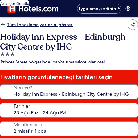
Ana içeriğe atla
Uygulamayı edinin
Tüm konaklama yerlerini göster
Holiday Inn Express - Edinburgh
City Centre by IHG
3.0
yıldızlı
Princes Street bölgesinde, bar/oturma salonu olan otel.
konaklama
yeri
Fiyatların görüntüleneceği tarihleri seçin
Nereye?
Tarihler
Misafir sayısı