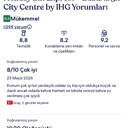
City Centre by IHG Yorumları
Mükemmel
8,6
1.099 yorum
8,8
8,2
9,2
Temizlik
Konaklama yeri imkân
Personel ve servis
ve özellikleri
Yorumlar
Doğrulanmış yorum
8/10 Çok iyi
23 Mayıs 2026
Konum çok iyi bir yerdeydi odalar üç kişi için oldukça küçük ve
dardı ancak odada kahve hizmeti ve lobide sınırsız kahve su
verilmesi çok iyiydi
olcay, 2 gecelik seyahat
Doğrulanmış yorum