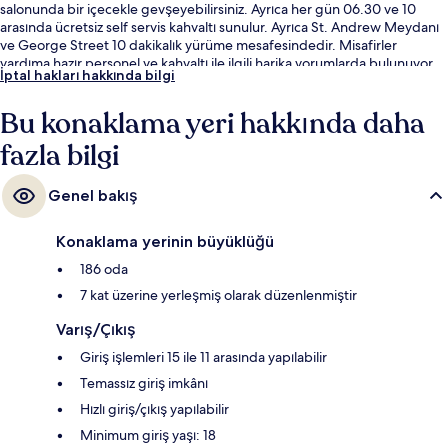
salonunda bir içecekle gevşeyebilirsiniz. Ayrıca her gün 06.30 ve 10
arasında ücretsiz self servis kahvaltı sunulur. Ayrıca St. Andrew Meydanı
ve George Street 10 dakikalık yürüme mesafesindedir. Misafirler
yardıma hazır personel ve kahvaltı ile ilgili harika yorumlarda bulunuyor.
İptal hakları hakkında bilgi
Toplu taşıma yakındadır, St Andrew Square Tram Durağı 8 dakikalık ve
Princes Street Tramvay Durağı 13 dakikalık yürüme mesafesinde bulunur.
Bu konaklama yeri hakkında daha
fazla bilgi
Genel bakış
Konaklama yerinin büyüklüğü
186 oda
7 kat üzerine yerleşmiş olarak düzenlenmiştir
Varış/Çıkış
Giriş işlemleri 15 ile 11 arasında yapılabilir
Temassız giriş imkânı
Hızlı giriş/çıkış yapılabilir
Minimum giriş yaşı: 18