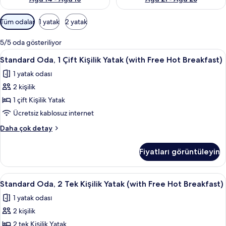
Odalar
Tüm odalar
1 yatak
2 yatak
için
mevcut
5/5 oda gösteriliyor
filtreler
Standard
1 yatak odası, anti alerjik yatak takım
4
Standard Oda, 1 Çift Kişilik Yatak (with Free Hot Breakfast)
Oda,
1 yatak odası
1
2 kişilik
Çift
Kişilik
1 çift Kişilik Yatak
Yatak
Ücretsiz kablosuz internet
(with
Standard
Daha çok detay
Free
Oda,
Hot
1
Fiyatları görüntüleyin
Çift
Breakfast)
Kişilik
için
Yatak
Standard
1 yatak odası, anti alerjik yatak takım
tüm
4
(with
Standard Oda, 2 Tek Kişilik Yatak (with Free Hot Breakfast)
Oda,
Free
fotoğrafları
1 yatak odası
Hot
2
görün
Breakfast)
2 kişilik
Tek
hakkında
Kişilik
2 tek Kişilik Yatak