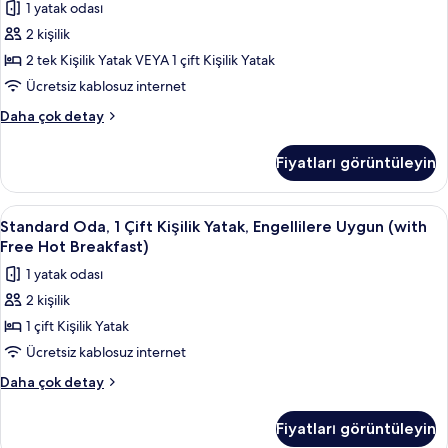
fotoğrafları
1 yatak odası
Free
(with
görün
Hot
2 kişilik
Free
Breakfast)
Hot
2 tek Kişilik Yatak VEYA 1 çift Kişilik Yatak
hakkında
Breakfast)
daha
Ücretsiz kablosuz internet
fazla
için
Standard
Daha çok detay
detay
tüm
Oda
fotoğrafları
(with
Fiyatları görüntüleyin
Free
görün
Hot
Breakfast)
Standard
1 yatak odası, anti alerjik yatak takım
4
hakkında
Standard Oda, 1 Çift Kişilik Yatak, Engellilere Uygun (with
Oda,
daha
Free Hot Breakfast)
fazla
1
1 yatak odası
detay
Çift
2 kişilik
Kişilik
1 çift Kişilik Yatak
Yatak,
Engellilere
Ücretsiz kablosuz internet
Uygun
Standard
Daha çok detay
(with
Oda,
1
Free
Fiyatları görüntüleyin
Çift
Hot