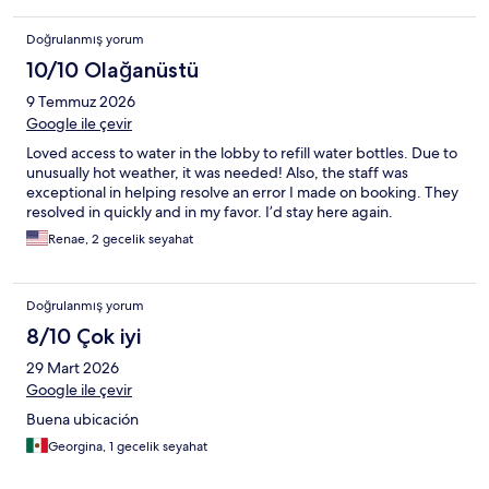
Doğrulanmış yorum
10/10 Olağanüstü
9 Temmuz 2026
Google ile çevir
Loved access to water in the lobby to refill water bottles. Due to
unusually hot weather, it was needed! Also, the staff was
exceptional in helping resolve an error I made on booking. They
resolved in quickly and in my favor. I’d stay here again.
Renae, 2 gecelik seyahat
Doğrulanmış yorum
8/10 Çok iyi
29 Mart 2026
Google ile çevir
Buena ubicación
Georgina, 1 gecelik seyahat