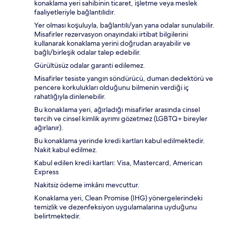
konaklama yeri sahibinin ticaret, işletme veya meslek
faaliyetleriyle bağlantılıdır.
Yer olması koşuluyla, bağlantılı/yan yana odalar sunulabilir.
Misafirler rezervasyon onayındaki irtibat bilgilerini
kullanarak konaklama yerini doğrudan arayabilir ve
bağlı/birleşik odalar talep edebilir.
Gürültüsüz odalar garanti edilemez.
Misafirler tesiste yangın söndürücü, duman dedektörü ve
pencere korkulukları olduğunu bilmenin verdiği iç
rahatlığıyla dinlenebilir.
Bu konaklama yeri, ağırladığı misafirler arasında cinsel
tercih ve cinsel kimlik ayrımı gözetmez (LGBTQ+ bireyler
ağırlanır).
Bu konaklama yerinde kredi kartları kabul edilmektedir.
Nakit kabul edilmez.
Kabul edilen kredi kartları: Visa, Mastercard, American
Express
Nakitsiz ödeme imkânı mevcuttur.
Konaklama yeri, Clean Promise (IHG) yönergelerindeki
temizlik ve dezenfeksiyon uygulamalarına uyduğunu
belirtmektedir.