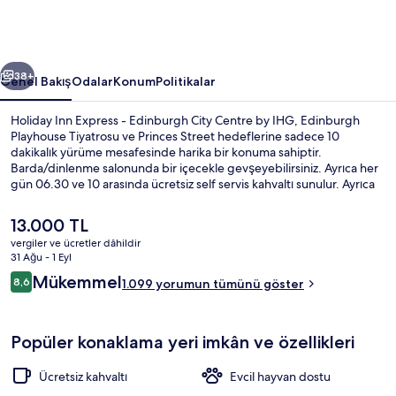
City
Centre
by
ceki
Sonraki
IHG
38+
Genel Bakış
Odalar
Konum
Politikalar
için
Holiday Inn Express - Edinburgh City Centre by IHG, Edinburgh
fotoğraf
Playhouse Tiyatrosu ve Princes Street hedeflerine sadece 10
dakikalık yürüme mesafesinde harika bir konuma sahiptir.
galerisi
Barda/dinlenme salonunda bir içecekle gevşeyebilirsiniz. Ayrıca her
gün 06.30 ve 10 arasında ücretsiz self servis kahvaltı sunulur. Ayrıca
St. Andrew Meydanı ve George Street 10 dakikalık yürüme
mesafesindedir. Misafirler yardıma hazır personel ve kahvaltı ile ilgili
Şu
13.000 TL
harika yorumlarda bulunuyor. Toplu taşıma yakındadır, St Andrew
anki
vergiler ve ücretler dâhildir
Square Tram Durağı 8 dakikalık ve Princes Street Tramvay Durağı 13
fiyat
31 Ağu - 1 Eyl
dakikalık yürüme mesafesinde bulunur.
İç mekân
13.000 TL
Yorumlar
Mükemmel
8,6
1.099 yorumun tümünü göster
8,6/10
Popüler konaklama yeri imkân ve özellikleri
Ücretsiz kahvaltı
Evcil hayvan dostu