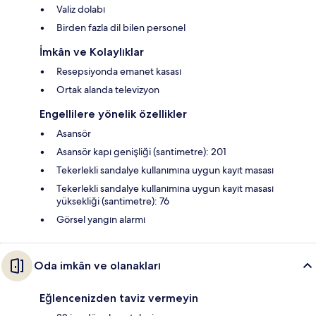
Valiz dolabı
Birden fazla dil bilen personel
İmkân ve Kolaylıklar
Resepsiyonda emanet kasası
Ortak alanda televizyon
Engellilere yönelik özellikler
Asansör
Asansör kapı genişliği (santimetre): 201
Tekerlekli sandalye kullanımına uygun kayıt masası
Tekerlekli sandalye kullanımına uygun kayıt masası
yüksekliği (santimetre): 76
Görsel yangın alarmı
Oda imkân ve olanakları
Eğlencenizden taviz vermeyin