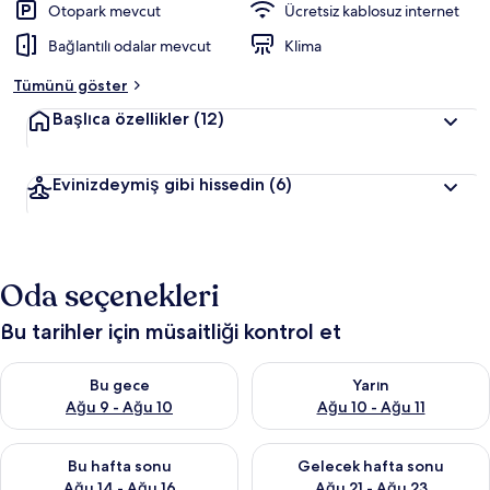
Otopark mevcut
Ücretsiz kablosuz internet
Bağlantılı odalar mevcut
Klima
Tümünü göster
Başlıca özellikler
(12)
Evinizdeymiş gibi hissedin
(6)
Oda seçenekleri
Bu tarihler için müsaitliği kontrol et
Bu gece için müsaitliği kontrol et Ağu 9 - Ağu 10
Yarın için müsaitliği kontrol et
Bu gece
Yarın
Ağu 9 - Ağu 10
Ağu 10 - Ağu 11
Bu hafta sonu için müsaitliği kontrol et Ağu 14 - Ağu 16
Önümüzdeki hafta sonu için mü
Bu hafta sonu
Gelecek hafta sonu
Ağu 14 - Ağu 16
Ağu 21 - Ağu 23