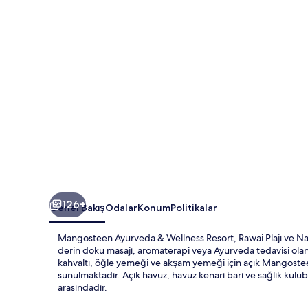
fotoğraf
galerisi
126+
Genel Bakış
Odalar
Konum
Politikalar
Mangosteen Ayurveda & Wellness Resort, Rawai Plajı ve Nai 
derin doku masajı, aromaterapi veya Ayurveda tedavisi olanağ
kahvaltı, öğle yemeği ve akşam yemeği için açık Mangoste
sunulmaktadır. Açık havuz, havuz kenarı barı ve sağlık kulübü
arasındadır.