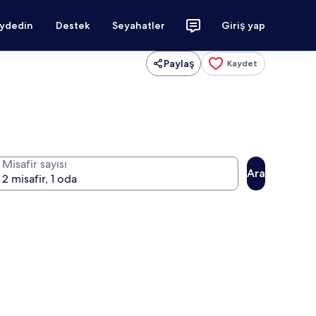
aydedin
Destek
Seyahatler
Giriş yap
Paylaş
Kaydet
Misafir sayısı
Ara