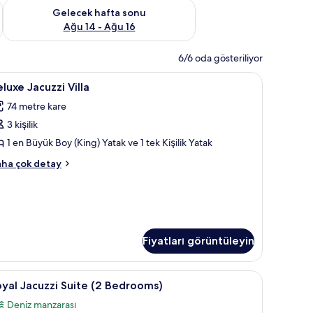
et Ağu 7 - Ağu 9
Önümüzdeki hafta sonu için müsaitliği kontrol et Ağu 14 - Ağu
Gelecek hafta sonu
Ağu 14 - Ağu 16
6/6 oda gösteriliyor
eluxe
Deluxe Jacuzzi Villa | Kaliteli yatak takımı, S
8
luxe Jacuzzi Villa
acuzzi
74 metre kare
lla
3 kişilik
in
üm
1 en Büyük Boy (King) Yatak ve 1 tek Kişilik Yatak
otoğrafları
luxe
ha çok detay
örün
cuzzi
lla
kkında
ha
zla
tay
Fiyatları görüntüleyin
oyal
Royal Jacuzzi Suite (2 Bedrooms) | Oturma alan
11
yal Jacuzzi Suite (2 Bedrooms)
acuzzi
Deniz manzarası
uite