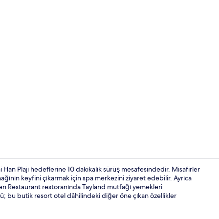
Han Plajı hedeflerine 10 dakikalık sürüş mesafesindedir. Misafirler
ının keyfini çıkarmak için spa merkezini ziyaret edebilir. Ayrıca
en Restaurant restoranında Tayland mutfağı yemekleri
Çiftler için 
; bu butik resort otel dâhilindeki diğer öne çıkan özellikler