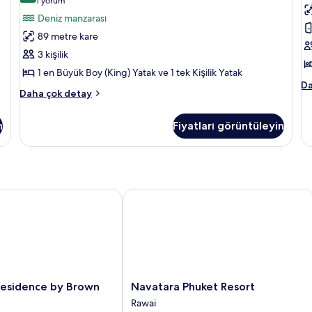
(1
1 yorum
Balcony
(
yorum)
Deniz manzarası
için
B
89 metre kare
tüm
iç
3 kişilik
fotoğrafları
t
1 en Büyük Boy (King) Yatak ve 1 tek Kişilik Yatak
görün
f
Ro
Da
g
Royal
Daha çok detay
Ja
Jacuzzi
Su
Villa
(2
n
Fiyatları görüntüleyin
Balcony
Be
hakkında
ha
daha
da
fazla
fa
detay
de
idence by Brown Starling
Navatara Phuket Resort
Navatara
Residence by Brown
Navatara Phuket Resort
Phuket
Rawai
Resort