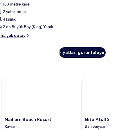
183 metre kare
2
edrooms)
2 yatak odası
in
4 kişilik
üm
2 en Büyük Boy (King) Yatak
otoğrafları
yal
ha çok detay
örün
cuzzi
ite
Fiyatları görüntüleyin
drooms)
kkında
ha
zla
tay
Naiharn Beach Resort
Elite Atoll Serviced A
Naiharn
Elite
Naiharn Beach Resort
Elite Atoll Serviced
Beach
Atoll
Rawai
Ban Saiyuan (1)
Resort
Serviced