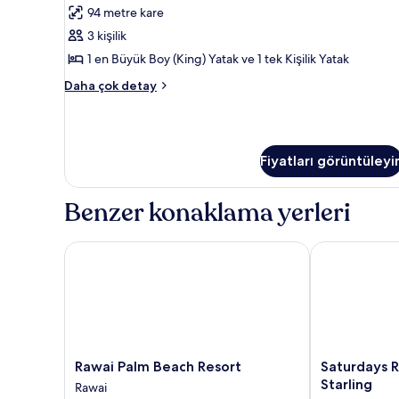
94 metre kare
Garden
için
3 kişilik
tüm
1 en Büyük Boy (King) Yatak ve 1 tek Kişilik Yatak
fotoğrafları
Royal
Daha çok detay
görün
Jacuzzi
Villa
Garden
hakkında
Fiyatları görüntüleyi
daha
fazla
detay
Benzer konaklama yerleri
Rawai Palm Beach Resort
Saturdays Res
Rawai
Saturdays
Rawai Palm Beach Resort
Saturdays 
Palm
Residence
Starling
Rawai
Beach
by