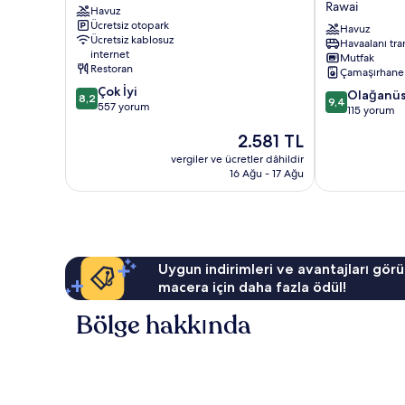
Rawai
Havuz
Resort
Brown
Ücretsiz otopark
Rawai
Starling
Havuz
Ücretsiz kablosuz
Havaalanı tra
Rawai
internet
Mutfak
Restoran
Çamaşırhane
10
Çok İyi
10
Olağanü
8,2
9,4
üzerinden
557 yorum
üzerinden
115 yorum
8.2,
9.4,
Güncel
2.581 TL
Çok
Olağanüstü,
fiyat:
İyi,
115
vergiler ve ücretler dâhildir
2.581 TL
557
16 Ağu - 17 Ağu
yorum
yorum
Uygun indirimleri ve avantajları görü
macera için daha fazla ödül!
Bölge hakkında