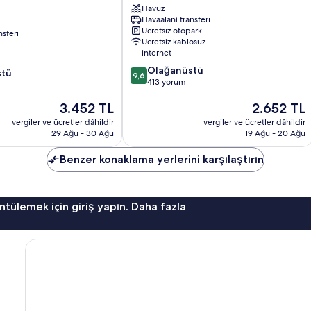
Havuz
Rawai
Havaalanı transferi
Ücretsiz otopark
nsferi
Ücretsiz kablosuz
internet
10
Olağanüstü
stü
9,6
üzerinden
413 yorum
9.6,
Güncel
Güncel
3.452 TL
2.652 TL
Olağanüstü,
fiyat:
fiyat:
413
vergiler ve ücretler dâhildir
vergiler ve ücretler dâhildir
3.452 TL
2.652 TL
yorum
29 Ağu - 30 Ağu
19 Ağu - 20 Ağu
Benzer konaklama yerlerini karşılaştırın
ntülemek için giriş yapın. Daha fazla