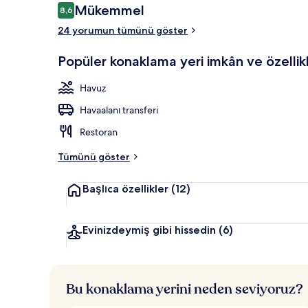
Yorumlar
Mükemmel
8,6
8,6/10
24 yorumun tümünü göster
Havadan gö
Popüler konaklama yeri imkân ve özellikl
Havuz
Havaalanı transferi
Restoran
Tümünü göster
Başlıca özellikler
(12)
Evinizdeymiş gibi hissedin
(6)
Bu konaklama yerini neden seviyoruz?