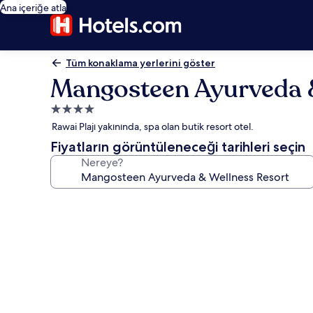
Ana içeriğe atla
Tüm konaklama yerlerini göster
Mangosteen Ayurveda &
4.0
yıldızlı
Rawai Plajı yakınında, spa olan butik resort otel.
konaklama
Fiyatların görüntüleneceği tarihleri seçin
yeri
Nereye?
Mangosteen
Ayurveda
&
Wellness
Resort
için