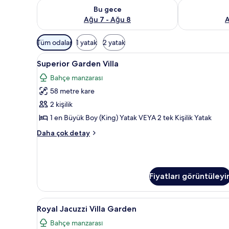
Bu gece için müsaitliği kontrol et Ağu 7 - Ağu 8
Yarın için müs
Bu gece
Ağu 7 - Ağu 8
A
Odalar
Tüm odalar
1 yatak
2 yatak
için
Superior
Kaliteli yatak takımı, Select C
mevcut
7
Superior Garden Villa
Garden
filtreler
Bahçe manzarası
Villa
58 metre kare
için
tüm
2 kişilik
fotoğrafları
1 en Büyük Boy (King) Yatak VEYA 2 tek Kişilik Yatak
görün
Superior
Daha çok detay
Garden
Villa
hakkında
daha
Fiyatları görüntüleyi
fazla
detay
Royal
Royal
7
Royal Jacuzzi Villa Garden
Jacuzzi
Bahçe manzarası
Villa