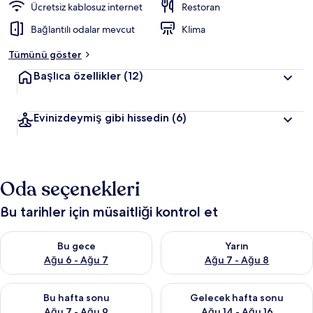
Ücretsiz kablosuz internet
Restoran
Bağlantılı odalar mevcut
Klima
Tümünü göster
Başlıca özellikler
(12)
Evinizdeymiş gibi hissedin
(6)
Oda seçenekleri
Bu tarihler için müsaitliği kontrol et
Bu gece için müsaitliği kontrol et Ağu 6 - Ağu 7
Yarın için müsaitliği kontrol e
Bu gece
Yarın
Ağu 6 - Ağu 7
Ağu 7 - Ağu 8
Bu hafta sonu için müsaitliği kontrol et Ağu 7 - Ağu 9
Önümüzdeki hafta sonu için müs
Bu hafta sonu
Gelecek hafta sonu
Ağu 7 - Ağu 9
Ağu 14 - Ağu 16