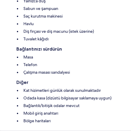
Yalnızca duş
Sabun ve şampuan
Saç kurutma makinesi
Havlu
Diş fırçası ve diş macunu (istek üzerine)
Tuvalet kâğıdı
Bağlantınızı sürdürün
Masa
Telefon
Çalışma masası sandalyesi
Diğer
Kat hizimetleri günlük olarak sunulmaktadır
Odada kasa (dizüstü bilgisayar saklamaya uygun)
Bağlantılı/bitişik odalar mevcut
Mobil giriş anahtarı
Bölge haritaları