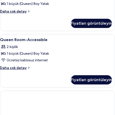
Boy
1 büyük (Queen) Boy Yatak
Yatak
Standard
Daha çok detay
için
Oda,
tüm
1
Fiyatları görüntüleyin
Büyük
fotoğrafları
(Queen)
görün
Boy
Queen
Mısır pamuklu çarşaf takımı, kaliteli ya
1
Yatak
Queen Room-Accessible
Room-
hakkında
2 kişilik
daha
Accessible
fazla
1 büyük (Queen) Boy Yatak
için
detay
tüm
Ücretsiz kablosuz internet
fotoğrafları
Queen
Daha çok detay
görün
Room-
Accessible
Fiyatları görüntüleyin
hakkında
daha
fazla
detay