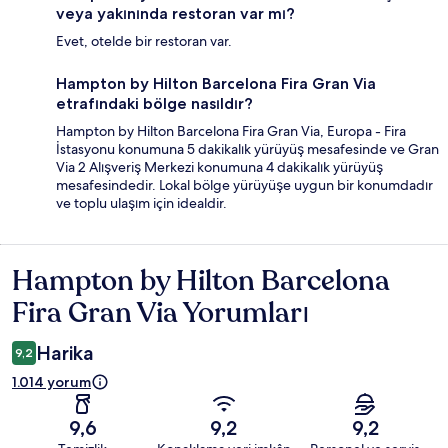
veya yakınında restoran var mı?
Evet, otelde bir restoran var.
Hampton by Hilton Barcelona Fira Gran Via
etrafındaki bölge nasıldır?
Hampton by Hilton Barcelona Fira Gran Via, Europa - Fira
İstasyonu konumuna 5 dakikalık yürüyüş mesafesinde ve Gran
Via 2 Alışveriş Merkezi konumuna 4 dakikalık yürüyüş
mesafesindedir. Lokal bölge yürüyüşe uygun bir konumdadır
ve toplu ulaşım için idealdir.
Hampton by Hilton Barcelona
Yorumlar
Fira Gran Via Yorumları
Harika
9,2
1.014 yorum
9,6
9,2
9,2