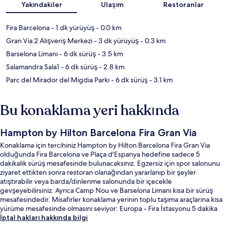
Yakındakiler
Ulaşım
Restoranlar
Fira Barcelona
- 1 dk yürüyüş
- 0.0 km
Gran Via 2 Alışveriş Merkezi
- 3 dk yürüyüş
- 0.3 km
Barselona Limanı
- 6 dk sürüş
- 3.5 km
Salamandra Sala1
- 6 dk sürüş
- 2.8 km
Parc del Mirador del Migdia Parkı
- 6 dk sürüş
- 3.1 km
Bu konaklama yeri hakkında
Hampton by Hilton Barcelona Fira Gran Via
Konaklama için tercihiniz Hampton by Hilton Barcelona Fira Gran Via
olduğunda Fira Barcelona ve Plaça d'Espanya hedefine sadece 5
dakikalık sürüş mesafesinde bulunacaksınız. Egzersiz için spor salonunu
ziyaret ettikten sonra restoran olanağından yararlanıp bir şeyler
atıştırabilir veya barda/dinlenme salonunda bir içecekle
gevşeyebilirsiniz. Ayrıca Camp Nou ve Barselona Limanı kısa bir sürüş
mesafesindedir. Misafirler konaklama yerinin toplu taşıma araçlarına kısa
yürüme mesafesinde olmasını seviyor: Europa - Fira İstasyonu 5 dakika
ve Ildefons Cerda İstasyonu 9 dakika mesafede.
İptal hakları hakkında bilgi