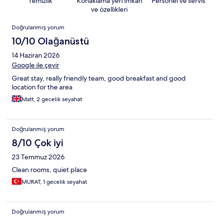
Temizlik
Konaklama yeri imkân
Personel ve servis
ve özellikleri
Yorumlar
Doğrulanmış yorum
10/10 Olağanüstü
14 Haziran 2026
Google ile çevir
Great stay, really friendly team, good breakfast and good
location for the area
Matt, 2 gecelik seyahat
Doğrulanmış yorum
8/10 Çok iyi
23 Temmuz 2026
Clean rooms, quiet place
MURAT, 1 gecelik seyahat
Doğrulanmış yorum