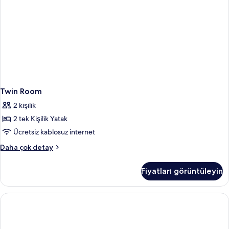
Twin Room
2 kişilik
2 tek Kişilik Yatak
Ücretsiz kablosuz internet
Twin
Daha çok detay
Room
hakkında
Fiyatları görüntüleyin
daha
fazla
detay