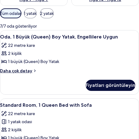
Odalar
Tüm odalar
1 yatak
2 yatak
için
mevcut
7/7 oda gösteriliyor
filtreler
Oda,
Mısır pamuklu çarşaf takımı, kaliteli ya
7
Oda, 1 Büyük (Queen) Boy Yatak, Engellilere Uygun
1
22 metre kare
Büyük
2 kişilik
(Queen)
Boy
1 büyük (Queen) Boy Yatak
Yatak,
Oda,
Daha çok detay
Engellilere
1
Büyük
Uygun
Fiyatları görüntüleyin
(Queen)
için
Boy
tüm
Yatak,
Standard
Mısır pamuklu çarşaf takımı, kaliteli ya
5
fotoğrafları
Engellilere
Standard Room, 1 Queen Bed with Sofa
Room,
Uygun
görün
22 metre kare
hakkında
1
daha
1 yatak odası
Queen
fazla
Bed
2 kişilik
detay
with
1 büyük (Queen) Boy Yatak