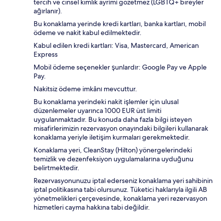
tercih ve cinsel kimlik ayrımı gözetmez (LGBTQ+ bireyler
ağırlanır).
Bu konaklama yerinde kredi kartları, banka kartları, mobil
ödeme ve nakit kabul edilmektedir.
Kabul edilen kredi kartları: Visa, Mastercard, American
Express
Mobil ödeme seçenekler şunlardır: Google Pay ve Apple
Pay.
Nakitsiz ödeme imkânı mevcuttur.
Bu konaklama yerindeki nakit işlemler için ulusal
düzenlemeler uyarınca 1000 EUR üst limiti
uygulanmaktadır. Bu konuda daha fazla bilgi isteyen
misafirlerimizin rezervasyon onayındaki bilgileri kullanarak
konaklama yeriyle iletişim kurmaları gerekmektedir.
Konaklama yeri, CleanStay (Hilton) yönergelerindeki
temizlik ve dezenfeksiyon uygulamalarına uyduğunu
belirtmektedir.
Rezervasyonunuzu iptal ederseniz konaklama yeri sahibinin
iptal politikasına tabi olursunuz. Tüketici haklarıyla ilgili AB
yönetmelikleri çerçevesinde, konaklama yeri rezervasyon
hizmetleri cayma hakkına tabi değildir.