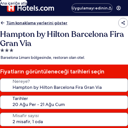
Ana içeriğe atla
Uygulamayı edinin
Tüm konaklama yerlerini göster
Hampton by Hilton Barcelona Fira
Gran Via
3.0
yıldızlı
Barselona Limanı bölgesinde, restoran olan otel.
konaklama
yeri
Fiyatların görüntüleneceği tarihleri seçin
Nereye?
Tarihler
Misafir sayısı