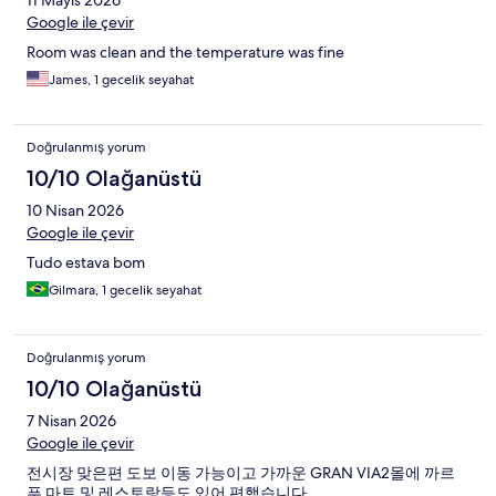
11 Mayıs 2026
Google ile çevir
Room was clean and the temperature was fine
James, 1 gecelik seyahat
Doğrulanmış yorum
10/10 Olağanüstü
10 Nisan 2026
Google ile çevir
Tudo estava bom
Gilmara, 1 gecelik seyahat
Doğrulanmış yorum
10/10 Olağanüstü
7 Nisan 2026
Google ile çevir
전시장 맞은편 도보 이동 가능이고 가까운 GRAN VIA2몰에 까르
푸 마트 및 레스토랑등도 있어 편했습니다.