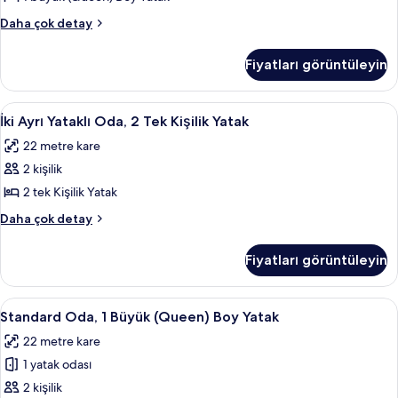
Sofa
Standard
Daha çok detay
için
Room,
tüm
1
Fiyatları görüntüleyin
Queen
fotoğrafları
Bed
görün
with
İki
Mısır pamuklu çarşaf takımı, kaliteli ya
7
Sofa
İki Ayrı Yataklı Oda, 2 Tek Kişilik Yatak
Ayrı
hakkında
22 metre kare
daha
Yataklı
fazla
2 kişilik
Oda,
detay
2
2 tek Kişilik Yatak
Tek
İki
Daha çok detay
Kişilik
Ayrı
Yataklı
Yatak
Fiyatları görüntüleyin
Oda,
için
2
tüm
Tek
Standard
Banyo duşu
5
fotoğrafları
Kişilik
Standard Oda, 1 Büyük (Queen) Boy Yatak
Oda,
Yatak
görün
22 metre kare
hakkında
1
daha
1 yatak odası
Büyük
fazla
(Queen)
2 kişilik
detay