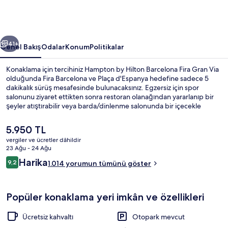
Gran
Via
için
ceki
Sonraki
fotoğraf
41+
Genel Bakış
Odalar
Konum
Politikalar
galerisi
Konaklama için tercihiniz Hampton by Hilton Barcelona Fira Gran Via
olduğunda Fira Barcelona ve Plaça d'Espanya hedefine sadece 5
dakikalık sürüş mesafesinde bulunacaksınız. Egzersiz için spor
salonunu ziyaret ettikten sonra restoran olanağından yararlanıp bir
şeyler atıştırabilir veya barda/dinlenme salonunda bir içecekle
gevşeyebilirsiniz. Ayrıca Camp Nou ve Barselona Limanı kısa bir sürüş
mesafesindedir. Misafirler konaklama yerinin toplu taşıma araçlarına
Şu
5.950 TL
kısa yürüme mesafesinde olmasını seviyor: Europa - Fira İstasyonu 5
anki
vergiler ve ücretler dâhildir
dakika ve Ildefons Cerda İstasyonu 9 dakika mesafede.
fiyat
23 Ağu - 24 Ağu
Lobi
5.950 TL
Yorumlar
Harika
9,2
1.014 yorumun tümünü göster
9,2/10
Popüler konaklama yeri imkân ve özellikleri
Ücretsiz kahvaltı
Otopark mevcut