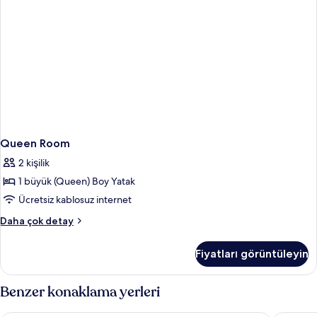
Queen Room
2 kişilik
1 büyük (Queen) Boy Yatak
Ücretsiz kablosuz internet
Queen
Daha çok detay
Room
hakkında
Fiyatları görüntüleyin
daha
fazla
detay
Benzer konaklama yerleri