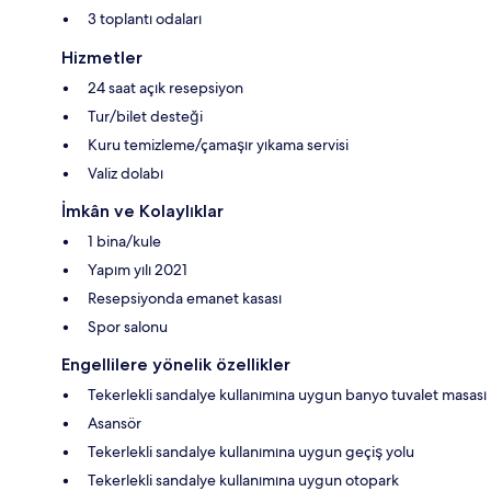
3 toplantı odaları
Hizmetler
24 saat açık resepsiyon
Tur/bilet desteği
Kuru temizleme/çamaşır yıkama servisi
Valiz dolabı
İmkân ve Kolaylıklar
1 bina/kule
Yapım yılı 2021
Resepsiyonda emanet kasası
Spor salonu
Engellilere yönelik özellikler
Tekerlekli sandalye kullanımına uygun banyo tuvalet masası
Asansör
Tekerlekli sandalye kullanımına uygun geçiş yolu
Tekerlekli sandalye kullanımına uygun otopark