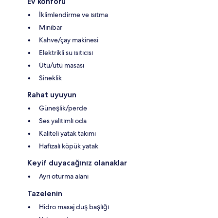
Ev konforu
İklimlendirme ve ısıtma
Minibar
Kahve/çay makinesi
Elektrikli su ısıtıcısı
Ütü/ütü masası
Sineklik
Rahat uyuyun
Güneşlik/perde
Ses yalıtımlı oda
Kaliteli yatak takımı
Hafızalı köpük yatak
Keyif duyacağınız olanaklar
Ayrı oturma alanı
Tazelenin
Hidro masaj duş başlığı