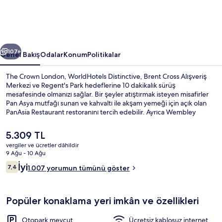
için
fotoğraf
galerisi
ceki
Sonraki
107+
Genel Bakış
Odalar
Konum
Politikalar
The Crown London, WorldHotels Distinctive, Brent Cross Alışveriş
Merkezi ve Regent's Park hedeflerine 10 dakikalık sürüş
mesafesinde olmanızı sağlar. Bir şeyler atıştırmak isteyen misafirler
Pan Asya mutfağı sunan ve kahvaltı ile akşam yemeği için açık olan
PanAsia Restaurant restoranını tercih edebilir. Ayrıca Wembley
Stadyumu ve Oxford Street kısa bir sürüş mesafesindedir. Misafirler
yardıma hazır personel ve konaklama yerinin genel durumu hakkında
Şu
5.309 TL
iyi yorumlarda bulunuyor. Konaklama yeri toplu taşımaya yakındır,
anki
vergiler ve ücretler dâhildir
Willesden Green Metro İstasyonu 13 dakikalık yürüme
fiyat
9 Ağu - 10 Ağu
mesafesindedir.
Dış mekân
5.309 TL
Yorumlar
İyi
7,4
1.007 yorumun tümünü göster
7,4/10
Popüler konaklama yeri imkân ve özellikleri
Otopark mevcut
Ücretsiz kablosuz internet