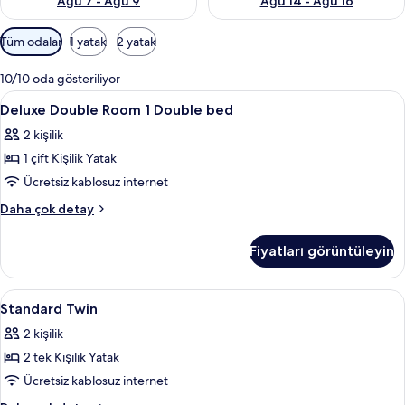
Ağu 7 - Ağu 9
Ağu 14 - Ağu 16
Odalar
Tüm odalar
1 yatak
2 yatak
için
mevcut
10/10 oda gösteriliyor
filtreler
Deluxe
Yastık yüzeyli yatak, odada kasa, masa
20
Deluxe Double Room 1 Double bed
Double
2 kişilik
Room
1 çift Kişilik Yatak
1
Double
Ücretsiz kablosuz internet
bed
Deluxe
Daha çok detay
için
Double
Room
tüm
Fiyatları görüntüleyin
1
fotoğrafları
Double
görün
bed
Standard
Yastık yüzeyli yatak, odada kasa, masa
3
hakkında
Standard Twin
Twin
daha
2 kişilik
fazla
için
detay
2 tek Kişilik Yatak
tüm
fotoğrafları
Ücretsiz kablosuz internet
görün