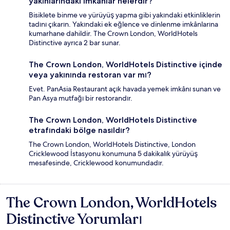
yakınlarındaki imkânlar nelerdir?
Bisiklete binme ve yürüyüş yapma gibi yakındaki etkinliklerin
tadını çıkarın. Yakındaki ek eğlence ve dinlenme imkânlarına
kumarhane dahildir. The Crown London, WorldHotels
Distinctive ayrıca 2 bar sunar.
The Crown London, WorldHotels Distinctive içinde
veya yakınında restoran var mı?
Evet. PanAsia Restaurant açık havada yemek imkânı sunan ve
Pan Asya mutfağı bir restorandır.
The Crown London, WorldHotels Distinctive
etrafındaki bölge nasıldır?
The Crown London, WorldHotels Distinctive, London
Cricklewood İstasyonu konumuna 5 dakikalık yürüyüş
mesafesinde, Cricklewood konumundadır.
The Crown London, WorldHotels
Yorumlar
Distinctive Yorumları