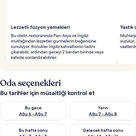
Lezzetli füzyon yemekleri
Yastık
Bu otelin restoranında Pan-Asya ve İngiliz
Muhteşem
mutfağından lezzetler gurmelerin beğenisine
süzülün.
sunuluyor. Konuklar İngiliz kahvaltısının tadını
saatlerd
çıkarabilir, ardından geceyi 2 bardan birinde veya
kafede sonlandırabilirler.
Oda seçenekleri
Bu tarihler için müsaitliği kontrol et
Bu gece için müsaitliği kontrol et Ağu 6 - Ağu 7
Yarın için müsaitliği kontrol e
Bu gece
Yarın
Ağu 6 - Ağu 7
Ağu 7 - Ağu 8
Bu hafta sonu için müsaitliği kontrol et Ağu 7 - Ağu 9
Önümüzdeki hafta sonu için müs
Bu hafta sonu
Gelecek hafta sonu