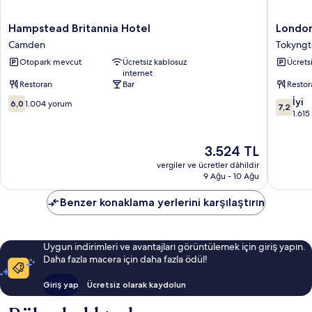
Hampstead
London
Hampstead Britannia Hotel
London
Britannia
Wemble
Camden
Tokyng
Hotel
Internat
Otopark mevcut
Ücretsiz kablosuz
Ücrets
Camden
Hotel
internet
Tokyngt
Restoran
Bar
Restor
10
10
İyi
6,0
1.004 yorum
7,2
üzerinden
üzerind
1.61
6.0,
7.2,
1.004
İyi,
Güncel
3.524 TL
yorum
1.615
fiyat:
yorum
vergiler ve ücretler dâhildir
3.524 TL
9 Ağu - 10 Ağu
Benzer konaklama yerlerini karşılaştırın
Uygun indirimleri ve avantajları görüntülemek için giriş yapın.
Daha fazla macera için daha fazla ödül!
Giriş yap
Ücretsiz olarak kaydolun