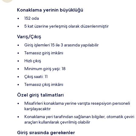
Konaklama yerinin büyüklüğü
152 oda
5 kat üzerine yerleşmiş olarak düzenlenmiştir
Varış/Çıkış
Giriş işlemleri 15 ile 3 arasında yapılabilir
Temassız giriş imkânı
Hızlı çıkış
Minimum giriş yaşı: 18
Çıkış saati: 11
Temassız çıkış imkânı
Özel giriş talimatları
Misafirleri konaklama yerine varışta resepsiyon personeli
karşılayacaktır
Konaklama yeri tarafından sağlanan bilgiler, otomatik çeviri
araçları kullanılarak çevrilmiş olabilir
Giriş sırasında gerekenler