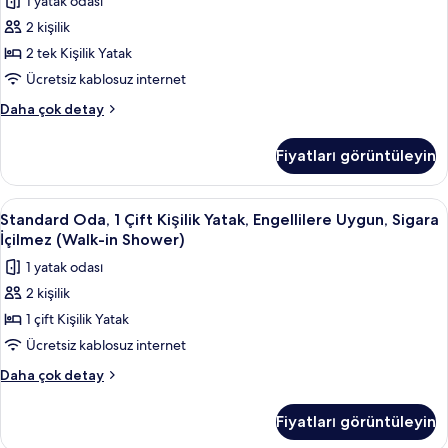
1 yatak odası
İçilmez
2
hakkında
2 kişilik
Tek
daha
Kişilik
2 tek Kişilik Yatak
fazla
Yatak,
detay
Ücretsiz kablosuz internet
Sigara
Standard
Daha çok detay
İçilmez
Oda,
için
2
Fiyatları görüntüleyin
Tek
tüm
Kişilik
fotoğrafları
Yatak,
Standard
Duş/küvet kombinasyonu, ücretsiz ba
görün
1
Sigara
Standard Oda, 1 Çift Kişilik Yatak, Engellilere Uygun, Sigara
Oda,
İçilmez
İçilmez (Walk-in Shower)
hakkında
1
1 yatak odası
daha
Çift
fazla
2 kişilik
Kişilik
detay
1 çift Kişilik Yatak
Yatak,
Engellilere
Ücretsiz kablosuz internet
Uygun,
Standard
Daha çok detay
Sigara
Oda,
1
İçilmez
Fiyatları görüntüleyin
Çift
(Walk-
Kişilik