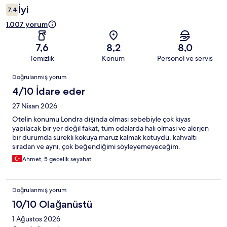
İyi
7,4
1.007 yorum
7,6
8,2
8,0
Temizlik
Konum
Personel ve servis
Yorumlar
Doğrulanmış yorum
4/10 İdare eder
27 Nisan 2026
Otelin konumu Londra dışında olması sebebiyle çok kıyas
yapılacak bir yer değil fakat, tüm odalarda halı olması ve alerjen
bir durumda sürekli kokuya maruz kalmak kötüydü, kahvaltı
sıradan ve aynı, çok beğendiğimi söyleyemeyeceğim.
Ahmet, 5 gecelik seyahat
Doğrulanmış yorum
10/10 Olağanüstü
1 Ağustos 2026