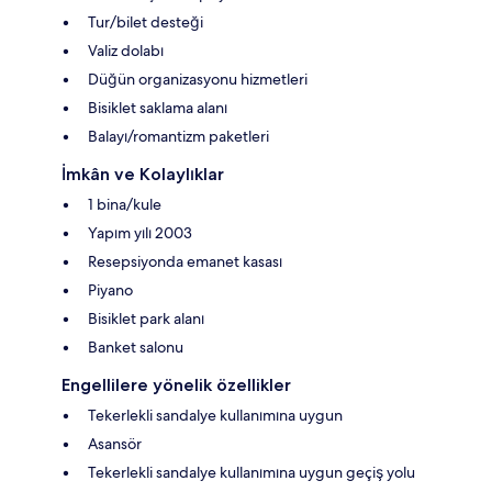
Tur/bilet desteği
Valiz dolabı
Düğün organizasyonu hizmetleri
Bisiklet saklama alanı
Balayı/romantizm paketleri
İmkân ve Kolaylıklar
1 bina/kule
Yapım yılı 2003
Resepsiyonda emanet kasası
Piyano
Bisiklet park alanı
Banket salonu
Engellilere yönelik özellikler
Tekerlekli sandalye kullanımına uygun
Asansör
Tekerlekli sandalye kullanımına uygun geçiş yolu