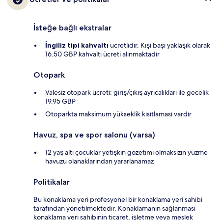
İsteğe bağlı ekstralar
İngiliz tipi kahvaltı
ücretlidir. Kişi başı yaklaşık olarak
16.50 GBP kahvaltı ücreti alınmaktadır
Otopark
Valesiz otopark ücreti: giriş/çıkış ayrıcalıkları ile gecelik
19.95 GBP
Otoparkta maksimum yükseklik kısıtlaması vardır
Havuz, spa ve spor salonu (varsa)
12 yaş altı çocuklar yetişkin gözetimi olmaksızın yüzme
havuzu olanaklarından yararlanamaz
Politikalar
Bu konaklama yeri profesyonel bir konaklama yeri sahibi
tarafından yönetilmektedir. Konaklamanın sağlanması
konaklama yeri sahibinin ticaret, işletme veya meslek