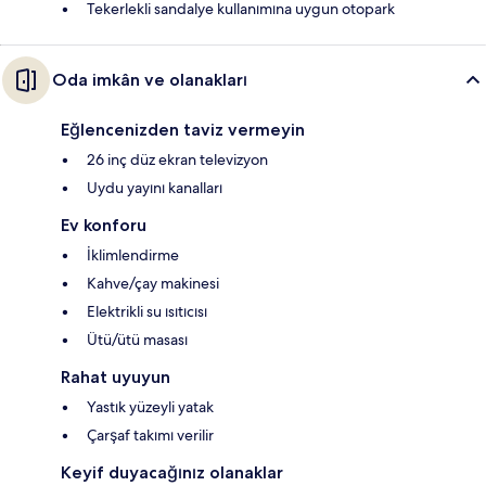
Tekerlekli sandalye kullanımına uygun otopark
Oda imkân ve olanakları
Eğlencenizden taviz vermeyin
26 inç düz ekran televizyon
Uydu yayını kanalları
Ev konforu
İklimlendirme
Kahve/çay makinesi
Elektrikli su ısıtıcısı
Ütü/ütü masası
Rahat uyuyun
Yastık yüzeyli yatak
Çarşaf takımı verilir
Keyif duyacağınız olanaklar