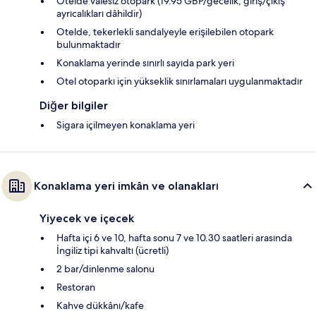
Otelde valesiz otopark (19.95 GBP/gecelik; giriş/çıkış
ayrıcalıkları dâhildir)
Otelde, tekerlekli sandalyeyle erişilebilen otopark
bulunmaktadır
Konaklama yerinde sınırlı sayıda park yeri
Otel otoparkı için yükseklik sınırlamaları uygulanmaktadır
Diğer bilgiler
Sigara içilmeyen konaklama yeri
Konaklama yeri imkân ve olanakları
Yiyecek ve içecek
Hafta içi 6 ve 10, hafta sonu 7 ve 10.30 saatleri arasında
İngiliz tipi kahvaltı (ücretli)
2 bar/dinlenme salonu
Restoran
Kahve dükkânı/kafe