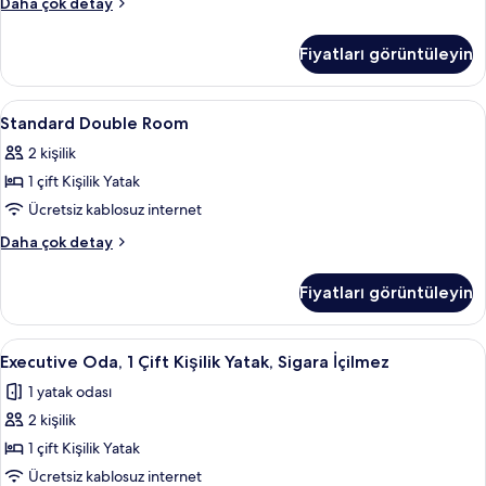
Standard
Daha çok detay
Twin
hakkında
Fiyatları görüntüleyin
daha
fazla
detay
Standard
Yastık yüzeyli yatak, odada kasa, masa
6
Standard Double Room
Double
2 kişilik
Room
1 çift Kişilik Yatak
için
tüm
Ücretsiz kablosuz internet
fotoğrafları
Standard
Daha çok detay
görün
Double
Room
Fiyatları görüntüleyin
hakkında
daha
fazla
Executive
Executive Oda, 1 Çift Kişilik Yatak, Sig
5
detay
Executive Oda, 1 Çift Kişilik Yatak, Sigara İçilmez
Oda,
1 yatak odası
1
2 kişilik
Çift
Kişilik
1 çift Kişilik Yatak
Yatak,
Ücretsiz kablosuz internet