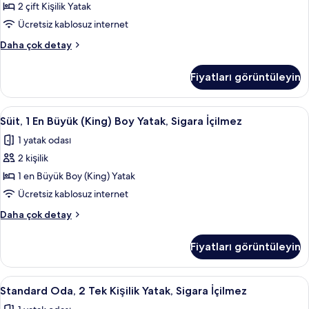
Kişilik
2 çift Kişilik Yatak
Yatak,
Ücretsiz kablosuz internet
Sigara
Family
Daha çok detay
İçilmez
Oda,
için
2
Fiyatları görüntüleyin
Çift
tüm
Kişilik
fotoğrafları
Yatak,
Süit,
Yastık yüzeyli yatak, odada kasa, masa
görün
5
Sigara
Süit, 1 En Büyük (King) Boy Yatak, Sigara İçilmez
1
İçilmez
1 yatak odası
hakkında
En
daha
2 kişilik
Büyük
fazla
(King)
1 en Büyük Boy (King) Yatak
detay
Boy
Ücretsiz kablosuz internet
Yatak,
Süit,
Daha çok detay
Sigara
1
İçilmez
En
Fiyatları görüntüleyin
Büyük
için
(King)
tüm
Boy
Standard
Yastık yüzeyli yatak, odada kasa, masa
fotoğrafları
5
Yatak,
Standard Oda, 2 Tek Kişilik Yatak, Sigara İçilmez
Oda,
Sigara
görün