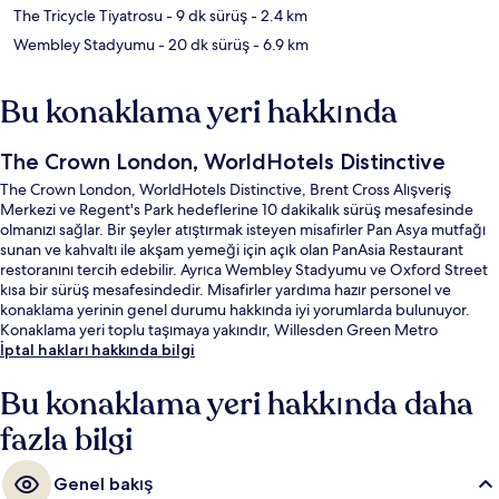
The Tricycle Tiyatrosu
- 9 dk sürüş
- 2.4 km
Wembley Stadyumu
- 20 dk sürüş
- 6.9 km
Bu konaklama yeri hakkında
The Crown London, WorldHotels Distinctive
The Crown London, WorldHotels Distinctive, Brent Cross Alışveriş
Merkezi ve Regent's Park hedeflerine 10 dakikalık sürüş mesafesinde
olmanızı sağlar. Bir şeyler atıştırmak isteyen misafirler Pan Asya mutfağı
sunan ve kahvaltı ile akşam yemeği için açık olan PanAsia Restaurant
restoranını tercih edebilir. Ayrıca Wembley Stadyumu ve Oxford Street
kısa bir sürüş mesafesindedir. Misafirler yardıma hazır personel ve
konaklama yerinin genel durumu hakkında iyi yorumlarda bulunuyor.
Konaklama yeri toplu taşımaya yakındır, Willesden Green Metro
İstasyonu 13 dakikalık yürüme mesafesindedir.
İptal hakları hakkında bilgi
Bu konaklama yeri hakkında daha
fazla bilgi
Genel bakış