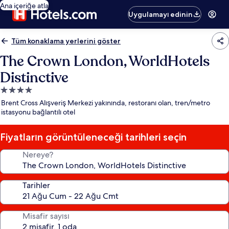
Ana içeriğe atla
Uygulamayı edinin
Tüm konaklama yerlerini göster
The Crown London, WorldHotels
Distinctive
4.0
yıldızlı
Brent Cross Alışveriş Merkezi yakınında, restoranı olan, tren/metro
konaklama
istasyonu bağlantılı otel
yeri
Fiyatların görüntüleneceği tarihleri seçin
Nereye?
Tarihler
Misafir sayısı