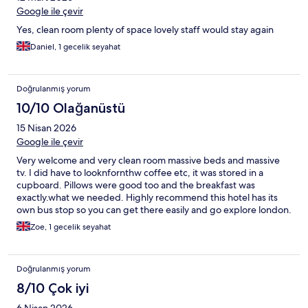
Google ile çevir
Yes, clean room plenty of space lovely staff would stay again
Daniel, 1 gecelik seyahat
Doğrulanmış yorum
10/10 Olağanüstü
15 Nisan 2026
Google ile çevir
Very welcome and very clean room massive beds and massive
tv. I did have to looknfornthw coffee etc, it was stored in a
cupboard. Pillows were good too and the breakfast was
exactly.what we needed. Highly recommend this hotel has its
own bus stop so you can get there easily and go explore london.
Zoe, 1 gecelik seyahat
Doğrulanmış yorum
8/10 Çok iyi
6 Nisan 2026