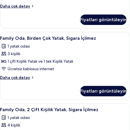
Sigara
Executive
Daha çok detay
İçilmez
Oda,
için
1
Fiyatları görüntüleyin
Çift
tüm
Kişilik
fotoğrafları
Yatak,
Family
Yastık yüzeyli yatak, odada kasa, masa
görün
5
Sigara
Family Oda, Birden Çok Yatak, Sigara İçilmez
Oda,
İçilmez
1 yatak odası
hakkında
Birden
daha
3 kişilik
Çok
fazla
Yatak,
1 çift Kişilik Yatak ve 1 tek Kişilik Yatak
detay
Sigara
Ücretsiz kablosuz internet
İçilmez
Family
Daha çok detay
için
Oda,
tüm
Birden
Fiyatları görüntüleyin
Çok
fotoğrafları
Yatak,
görün
Sigara
Family
Yastık yüzeyli yatak, odada kasa, masa
5
İçilmez
Family Oda, 2 Çift Kişilik Yatak, Sigara İçilmez
Oda,
hakkında
1 yatak odası
daha
2
fazla
4 kişilik
Çift
detay