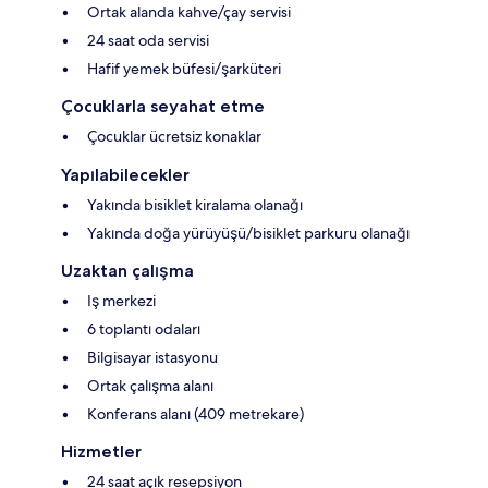
Ortak alanda kahve/çay servisi
24 saat oda servisi
Hafif yemek büfesi/şarküteri
Çocuklarla seyahat etme
Çocuklar ücretsiz konaklar
Yapılabilecekler
Yakında bisiklet kiralama olanağı
Yakında doğa yürüyüşü/bisiklet parkuru olanağı
Uzaktan çalışma
Iş merkezi
6 toplantı odaları
Bilgisayar istasyonu
Ortak çalışma alanı
Konferans alanı (409 metrekare)
Hizmetler
24 saat açık resepsiyon