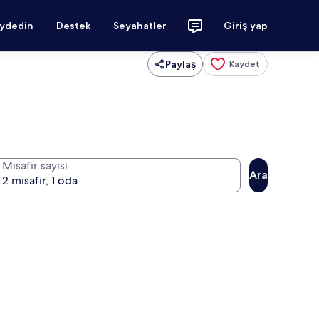
aydedin
Destek
Seyahatler
Giriş yap
Paylaş
Kaydet
Misafir sayısı
Ara