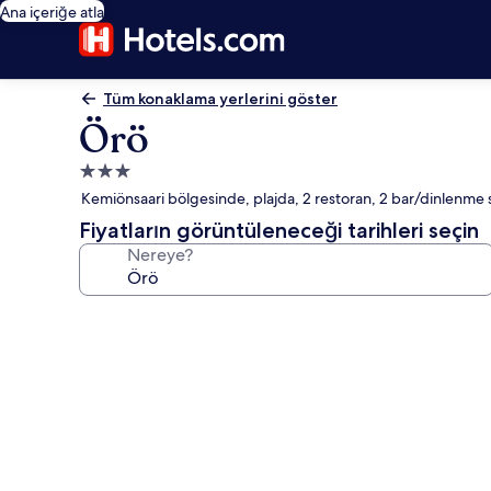
Ana içeriğe atla
Tüm konaklama yerlerini göster
Örö
3.0
yıldızlı
Kemiönsaari bölgesinde, plajda, 2 restoran, 2 bar/dinlenme s
konaklama
Fiyatların görüntüleneceği tarihleri seçin
yeri
Nereye?
Örö
için
fotoğraf
galerisi