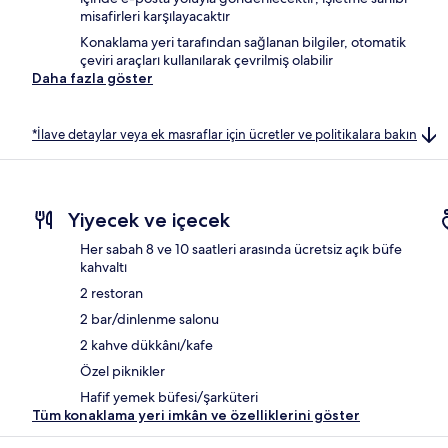
misafirleri karşılayacaktır
Konaklama yeri tarafından sağlanan bilgiler, otomatik
çeviri araçları kullanılarak çevrilmiş olabilir
Daha fazla göster
*İlave detaylar veya ek masraflar için ücretler ve politikalara bakın
Yiyecek ve içecek
Her sabah 8 ve 10 saatleri arasında ücretsiz açık büfe
kahvaltı
2 restoran
2 bar/dinlenme salonu
2 kahve dükkânı/kafe
Özel piknikler
Hafif yemek büfesi/şarküteri
Tüm konaklama yeri imkân ve özelliklerini göster