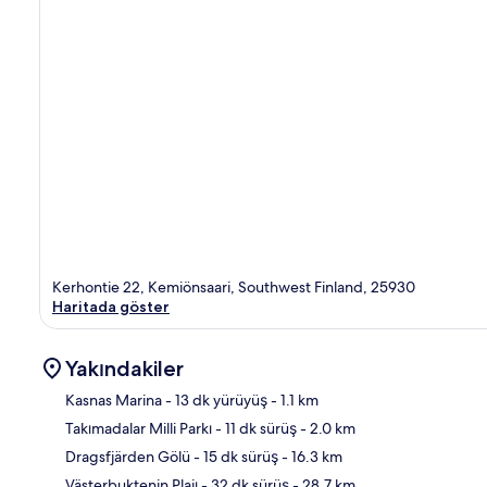
Kerhontie 22, Kemiönsaari, Southwest Finland, 25930
Haritada göster
Yakındakiler
Kasnas Marina
- 13 dk yürüyüş
- 1.1 km
Takımadalar Milli Parkı
- 11 dk sürüş
- 2.0 km
Hari
Dragsfjärden Gölü
- 15 dk sürüş
- 16.3 km
Västerbuktenin Plajı
- 32 dk sürüş
- 28.7 km