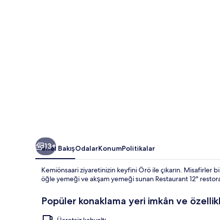
13+
Genel Bakış
Odalar
Konum
Politikalar
Kemiönsaari ziyaretinizin keyfini Örö ile çıkarın. Misafirler bi
öğle yemeği ve akşam yemeği sunan Restaurant 12" restoranı
Popüler konaklama yeri imkân ve özellikl
Ücretsiz kahvaltı