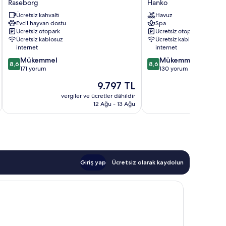
Raseborg
Hanko
Raseborg
Hotel
Ücretsiz kahvaltı
Havuz
Hanko
Evcil hayvan dostu
Spa
Ücretsiz otopark
Ücretsiz otopark
Ücretsiz kablosuz
Ücretsiz kablosuz
internet
internet
10
10
Mükemmel
Mükemmel
8,6
8,6
üzerinden
üzerinden
171 yorum
130 yorum
8.6,
8.6,
Güncel
9.797 TL
Mükemmel,
Mükemmel,
fiyat:
171
130
vergiler ve ücretler dâhildir
vergiler v
9.797 TL
12 Ağu - 13 Ağu
yorum
yorum
Giriş yap
Ücretsiz olarak kaydolun