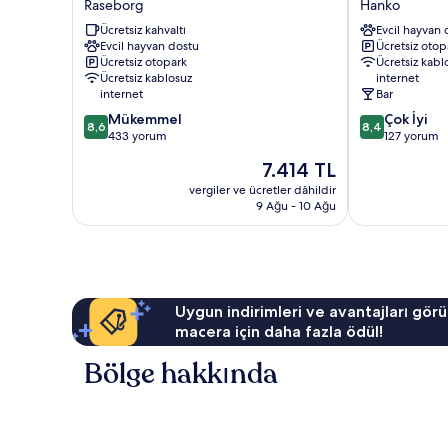
Raseborg
Hanko
Front
Hanko
Ücretsiz kahvaltı
Evcil hayvan 
Raseborg
Evcil hayvan dostu
Ücretsiz otop
Ücretsiz otopark
Ücretsiz kabl
Ücretsiz kablosuz
internet
internet
Bar
10
10
Mükemmel
Çok İyi
8,6
8,4
üzerinden
üzerinden
433 yorum
127 yorum
8.6,
8.4,
Güncel
7.414 TL
Mükemmel,
Çok
fiyat:
433
İyi,
vergiler ve ücretler dâhildir
7.414 TL
9 Ağu - 10 Ağu
yorum
127
yorum
Uygun indirimleri ve avantajları görü
macera için daha fazla ödül!
Bölge hakkında