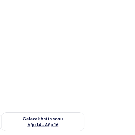
et Ağu 7 - Ağu 9
Önümüzdeki hafta sonu için müsaitliği kontrol et Ağu 14 - Ağu
Gelecek hafta sonu
Ağu 14 - Ağu 16