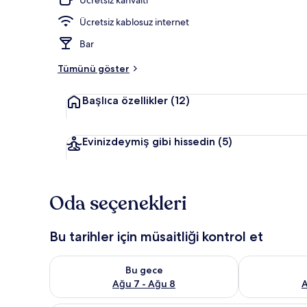
Ücretsiz kablosuz internet
Dış mekân
Bar
Tümünü göster
Başlıca özellikler
(12)
Evinizdeymiş gibi hissedin
(5)
Oda seçenekleri
Bu tarihler için müsaitliği kontrol et
Bu gece için müsaitliği kontrol et Ağu 7 - Ağu 8
Yarın için müs
Bu gece
Ağu 7 - Ağu 8
A