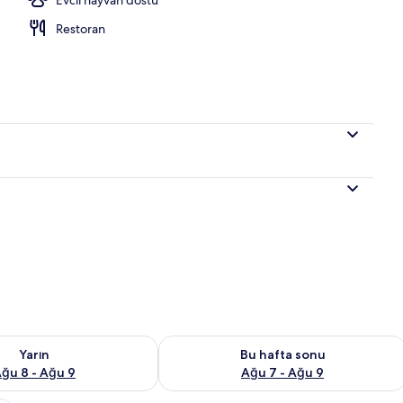
Restoran
aitliği kontrol et Ağu 8 - Ağu 9
Bu hafta sonu için müsaitliği kontrol 
Yarın
Bu hafta sonu
ğu 8 - Ağu 9
Ağu 7 - Ağu 9