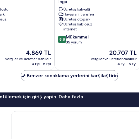
Inga
Inga
dostu
Ücretsiz kahvaltı
ark
Havaalanı transferi
osuz
Ücretsiz otopark
Ücretsiz kablosuz
internet
10
Mükemmel
8,8
üzerinden
35 yorum
8.8,
Güncel
Güncel
4.869 TL
20.707 TL
Mükemmel,
fiyat:
fiyat:
35
vergiler ve ücretler dâhildir
vergiler ve ücretler dâhildir
4.869 TL
20.707 TL
4 Eyl - 5 Eyl
4 Eyl - 5 Eyl
yorum
Benzer konaklama yerlerini karşılaştırın
ntülemek için giriş yapın. Daha fazla