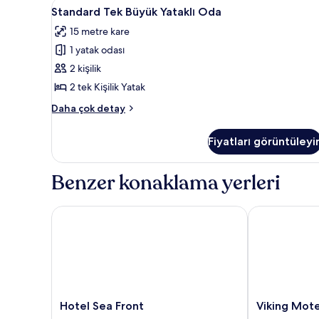
Standard
Standard Tek Büyük Yataklı Od
3
Standard Tek Büyük Yataklı Oda
Tek
15 metre kare
Büyük
1 yatak odası
Yataklı
Oda
2 kişilik
için
2 tek Kişilik Yatak
tüm
Standard
Daha çok detay
fotoğrafları
Tek
görün
Büyük
Fiyatları görüntüleyi
Yataklı
Oda
hakkında
Benzer konaklama yerleri
daha
fazla
detay
Hotel Sea Front
Viking Motel
Hotel
Viking
Hotel Sea Front
Viking Mote
Sea
Motel