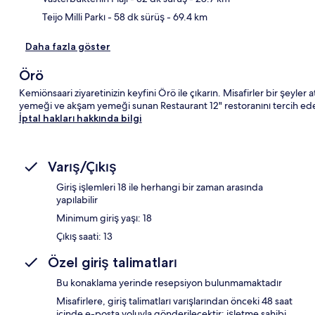
Teijo Milli Parkı
- 58 dk sürüş
- 69.4 km
Daha fazla göster
Örö
Kemiönsaari ziyaretinizin keyfini Örö ile çıkarın. Misafirler bir şeyler 
yemeği ve akşam yemeği sunan Restaurant 12" restoranını tercih edeb
İptal hakları hakkında bilgi
Varış/Çıkış
Giriş işlemleri 18 ile herhangi bir zaman arasında
yapılabilir
Minimum giriş yaşı: 18
Çıkış saati: 13
Özel giriş talimatları
Bu konaklama yerinde resepsiyon bulunmamaktadır
Misafirlere, giriş talimatları varışlarından önceki 48 saat
içinde e-posta yoluyla gönderilecektir; işletme sahibi