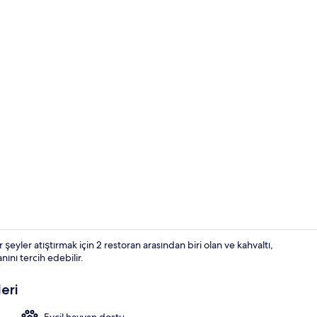
Teras/veran
r şeyler atıştırmak için 2 restoran arasından biri olan ve kahvaltı,
nı tercih edebilir.
Dış mekân
eri
Evcil hayvan dostu