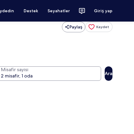
aydedin
Destek
Seyahatler
Giriş yap
Paylaş
Kaydet
Misafir sayısı
Ara