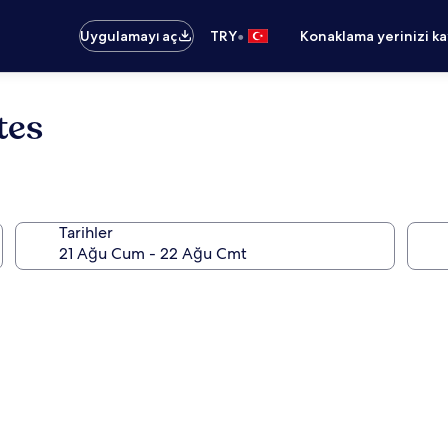
•
Uygulamayı aç
TRY
Konaklama yerinizi k
tes
Tarihler