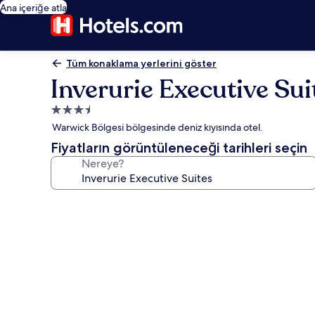
Ana içeriğe atla
Tüm konaklama yerlerini göster
Inverurie Executive Sui
3.5
yıldızlı
Warwick Bölgesi bölgesinde deniz kıyısında otel.
konaklama
Fiyatların görüntüleneceği tarihleri seçin
yeri
Nereye?
Inverurie
Executive
Suites
için
fotoğraf
galerisi