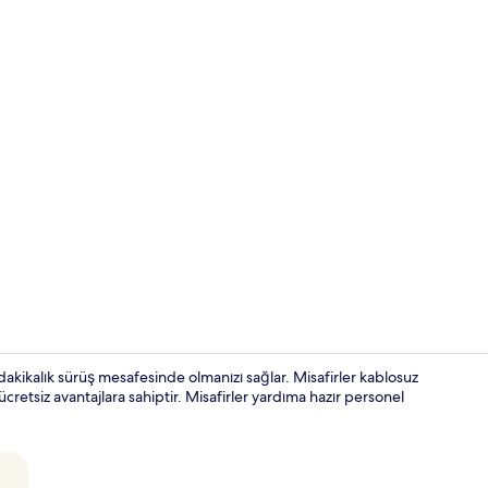
Konaklama y
akikalık sürüş mesafesinde olmanızı sağlar. Misafirler kablosuz
ücretsiz avantajlara sahiptir. Misafirler yardıma hazır personel
Lobi