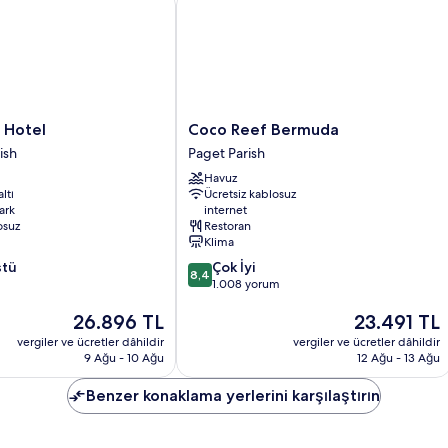
Coco
 Hotel
Coco Reef Bermuda
Reef
ish
Paget Parish
Bermuda
Havuz
Paget
ltı
Ücretsiz kablosuz
Parish
ark
internet
osuz
Restoran
Klima
10
stü
Çok İyi
8,4
üzerinden
1.008 yorum
8.4,
Güncel
Güncel
26.896 TL
23.491 TL
Çok
fiyat:
fiyat:
İyi,
vergiler ve ücretler dâhildir
vergiler ve ücretler dâhildir
26.896 TL
23.491 TL
1.008
9 Ağu - 10 Ağu
12 Ağu - 13 Ağu
yorum
Benzer konaklama yerlerini karşılaştırın