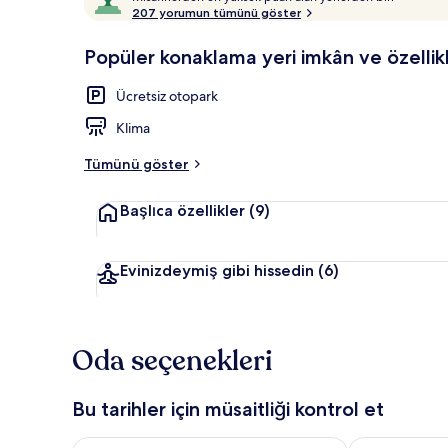
i
207 yorumun tümünü göster
9,8,
s
Misafirlerin
a
Popüler konaklama yeri imkân ve özellikl
favorisi
Odada kasa, m
f
i
Ücretsiz otopark
r
l
Klima
e
r
Tümünü göster
d
e
Başlıca özellikler
(9)
n
e
n
Evinizdeymiş gibi hissedin
(6)
y
ü
k
Oda seçenekleri
s
e
k
Bu tarihler için müsaitliği kontrol et
p
Bu gece için müsaitliği kontrol et Ağu 7 - Ağu 8
Yarın için müs
u