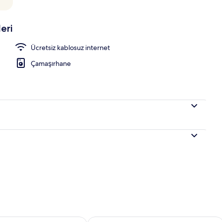
eri
asa, dizüstü bilgisayar çalışma alanı, güneşlik/perde
Ücretsiz kablosuz internet
Çamaşırhane
aitliği kontrol et Ağu 8 - Ağu 9
Bu hafta sonu için müsaitliği kontrol 