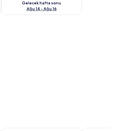
Gelecek hafta sonu
Ağu 14 - Ağu 16
anzaralı | Oturma alanı | LED televizyon
Rosemont Guest Suites
The Oxford House