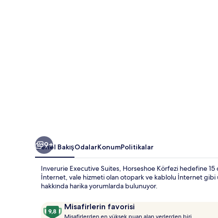
9+
Genel Bakış
Odalar
Konum
Politikalar
Inverurie Executive Suites, Horseshoe Körfezi hedefine 15 d
İnternet, vale hizmeti olan otopark ve kablolu İnternet gibi 
hakkında harika yorumlarda bulunuyor.
Yorumlar
10
Misafirlerin favorisi
M
üzerinden
Misafirlerden en yüksek puan alan yerlerden biri