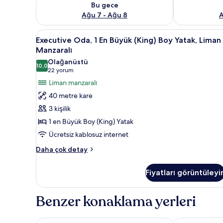
Bu gece
a
Ağu 7 - Ağu 8
A
n
Executive
Odada kasa, masa, dizüstü bilg
a
3
Executive Oda, 1 En Büyük (King) Boy Yatak, Liman
l
Oda,
Manzaralı
a
1
n
Olağanüstü
10,0
En
10,0 / 10
(22
22 yorum
Büyük
y
yorum)
Liman manzaralı
e
(King)
40 metre kare
r
Boy
l
3 kişilik
Yatak,
e
1 en Büyük Boy (King) Yatak
r
Liman
d
Ücretsiz kablosuz internet
Manzaralı
e
için
Executive
Daha çok detay
n
Oda,
tüm
1
b
fotoğrafları
Fiyatları görüntüleyi
En
i
görün
Büyük
r
(King)
i
Benzer konaklama yerleri
Boy
Yatak,
Liman
Fourways Inn
Royal Palms H