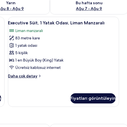
Yarın
Bu hafta sonu
ğu 8 - Ağu 9
Ağu 7 - Ağu 9
isayar çalışma alanı, güneşlik/perde
Executive
Executive Süit, 1 Yatak Odası, Liman M
5
Executive Süit, 1 Yatak Odası, Liman Manzaralı
Süit,
Liman manzaralı
1
83 metre kare
Yatak
Odası,
1 yatak odası
Liman
5 kişilik
Manzaralı
1 en Büyük Boy (King) Yatak
için
Ücretsiz kablosuz internet
tüm
Executive
Daha çok detay
fotoğrafları
Süit,
görün
1
Yatak
Odası,
n
Fiyatları görüntüleyin
Liman
Manzaralı
hakkında
daha
fazla
otel
Coco Reef Bermuda
detay