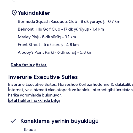
Yakındakiler
Bermuda Squash Racquets Club
- 8 dk yürüyüş
- 0.7 km
Belmont Hills Golf Club
- 17 dk yürüyüş
- 1.4 km
Hari
Marley Plajı
- 5 dk sürüş
- 3.1 km
Front Street
- 5 dk sürüş
- 4.8 km
Albuoy's Point Parkı
- 6 dk sürüş
- 5.8 km
Daha fazla göster
Inverurie Executive Suites
Inverurie Executive Suites, Horseshoe Körfezi hedefine 15 dakikalık 
İnternet, vale hizmeti olan otopark ve kablolu İnternet gibi ücretsiz a
harika yorumlarda bulunuyor.
İptal hakları hakkında bilgi
Konaklama yerinin büyüklüğü
15 oda