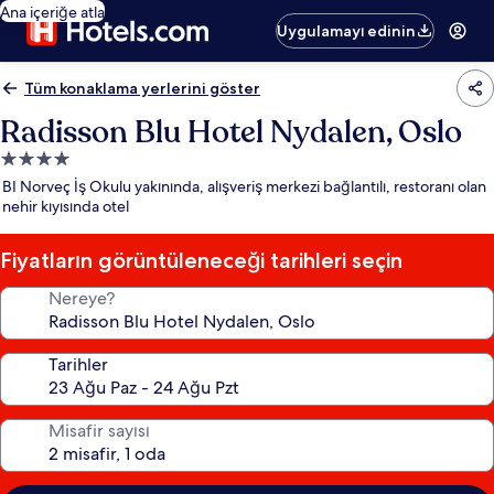
Ana içeriğe atla
Uygulamayı edinin
Tüm konaklama yerlerini göster
Radisson Blu Hotel Nydalen, Oslo
4.0
yıldızlı
BI Norveç İş Okulu yakınında, alışveriş merkezi bağlantılı, restoranı olan
konaklama
nehir kıyısında otel
yeri
Fiyatların görüntüleneceği tarihleri seçin
Nereye?
Tarihler
Misafir sayısı