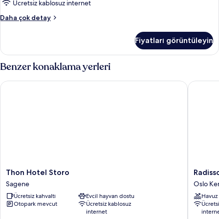
tüm
Ücretsiz kablosuz internet
fotoğrafları
Superior
Daha çok detay
görün
Oda,
Nehir
Fiyatları görüntüleyin
Manzaralı
hakkında
daha
Benzer konaklama yerleri
fazla
detay
Thon Hotel Storo
Radisson
Thon
Radisso
Thon Hotel Storo
Radiss
Hotel
Blu
Sagene
Oslo Ke
Storo
Plaza
Ücretsiz kahvaltı
Evcil hayvan dostu
Havuz
Sagene
Hotel,
Otopark mevcut
Ücretsiz kablosuz
Ücrets
Oslo
internet
intern
Oslo