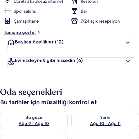
Ücretsiz kablosuz internet
Restoran
Spor salonu
Bar
Çamaşırhane
7/24 açık resepsiyon
Tümünü göster
Başlıca özellikler
(12)
Evinizdeymiş gibi hissedin
(6)
Oda seçenekleri
Bu tarihler için müsaitliği kontrol et
Bu gece için müsaitliği kontrol et Ağu 9 - Ağu 10
Yarın için müsaitliği kontrol et
Bu gece
Yarın
Ağu 9 - Ağu 10
Ağu 10 - Ağu 11
Bu hafta sonu için müsaitliği kontrol et Ağu 14 - Ağu 16
Önümüzdeki hafta sonu için mü