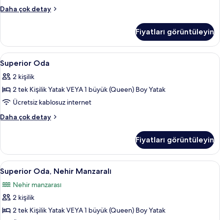
görün
Premium
Daha çok detay
Oda
hakkında
Fiyatları görüntüleyin
daha
fazla
detay
Superior
Anti alerjik yatak takımı, odada kasa,
9
Superior Oda
Oda
2 kişilik
için
2 tek Kişilik Yatak VEYA 1 büyük (Queen) Boy Yatak
tüm
fotoğrafları
Ücretsiz kablosuz internet
görün
Superior
Daha çok detay
Oda
hakkında
Fiyatları görüntüleyin
daha
fazla
detay
Superior
Anti alerjik yatak takımı, odada kasa,
10
Superior Oda, Nehir Manzaralı
Oda,
Nehir manzarası
Nehir
2 kişilik
Manzaralı
için
2 tek Kişilik Yatak VEYA 1 büyük (Queen) Boy Yatak