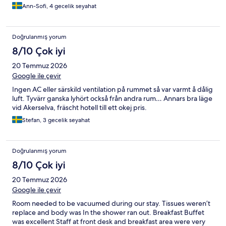
Ann-Sofi, 4 gecelik seyahat
Doğrulanmış yorum
8/10 Çok iyi
20 Temmuz 2026
Google ile çevir
Ingen AC eller särskild ventilation på rummet så var varmt å dålig
luft. Tyvärr ganska lyhört också från andra rum… Annars bra läge
vid Akerselva, fräscht hotell till ett okej pris.
Stefan, 3 gecelik seyahat
Doğrulanmış yorum
8/10 Çok iyi
20 Temmuz 2026
Google ile çevir
Room needed to be vacuumed during our stay. Tissues weren’t
replace and body was In the shower ran out. Breakfast Buffet
was excellent Staff at front desk and breakfast area were very