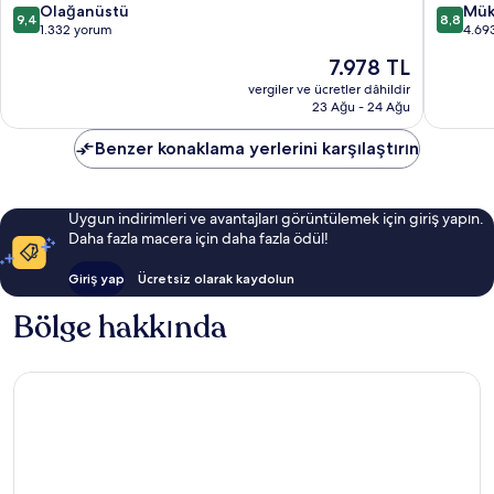
10
10
Olağanüstü
Kent
Mük
9,4
8,8
üzerinden
üzerind
1.332 yorum
Merkezi
4.69
9.4,
8.8,
Güncel
7.978 TL
Olağanüstü,
Mükemm
fiyat:
1.332
4.693
vergiler ve ücretler dâhildir
7.978 TL
23 Ağu - 24 Ağu
yorum
yorum
Benzer konaklama yerlerini karşılaştırın
Uygun indirimleri ve avantajları görüntülemek için giriş yapın.
Daha fazla macera için daha fazla ödül!
Giriş yap
Ücretsiz olarak kaydolun
Bölge hakkında