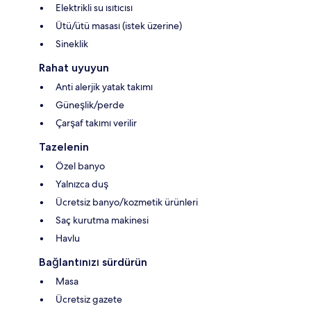
Elektrikli su ısıtıcısı
Ütü/ütü masası (istek üzerine)
Sineklik
Rahat uyuyun
Anti alerjik yatak takımı
Güneşlik/perde
Çarşaf takımı verilir
Tazelenin
Özel banyo
Yalnızca duş
Ücretsiz banyo/kozmetik ürünleri
Saç kurutma makinesi
Havlu
Bağlantınızı sürdürün
Masa
Ücretsiz gazete