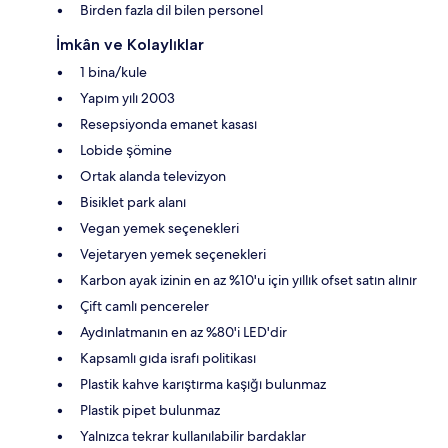
Birden fazla dil bilen personel
İmkân ve Kolaylıklar
1 bina/kule
Yapım yılı 2003
Resepsiyonda emanet kasası
Lobide şömine
Ortak alanda televizyon
Bisiklet park alanı
Vegan yemek seçenekleri
Vejetaryen yemek seçenekleri
Karbon ayak izinin en az %10'u için yıllık ofset satın alınır
Çift camlı pencereler
Aydınlatmanın en az %80'i LED'dir
Kapsamlı gıda israfı politikası
Plastik kahve karıştırma kaşığı bulunmaz
Plastik pipet bulunmaz
Yalnızca tekrar kullanılabilir bardaklar