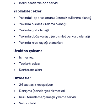
Belirli saatlerde oda servisi
Yapılabilecekler
Yakındaki spor salonunu ücretsiz kullanma olanağı
Yakında bisiklet kiralama olanağı
Yakında golf olanağı
Yakında doğa yürüyüşü/bisiklet parkuru olanağı
Yakında kros kayağı olanakları
Uzaktan çalışma
Iş merkezi
Toplantı odası
Konferans alanı
Hizmetler
24 saat açık resepsiyon
Danışma (concierge) hizmetleri
Kuru temizleme/çamaşır yıkama servisi
Valiz dolabı