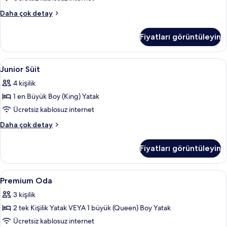
görün
Family
Daha çok detay
Oda
hakkında
Fiyatları görüntüleyin
daha
fazla
detay
Junior
Junior Süit | Anti alerjik yatak takımı
9
Junior Süit
Süit
4 kişilik
için
1 en Büyük Boy (King) Yatak
tüm
fotoğrafları
Ücretsiz kablosuz internet
görün
Junior
Daha çok detay
Süit
hakkında
Fiyatları görüntüleyin
daha
fazla
detay
Premium
Anti alerjik yatak takımı, odada kasa,
12
Premium Oda
Oda
3 kişilik
için
2 tek Kişilik Yatak VEYA 1 büyük (Queen) Boy Yatak
tüm
fotoğrafları
Ücretsiz kablosuz internet