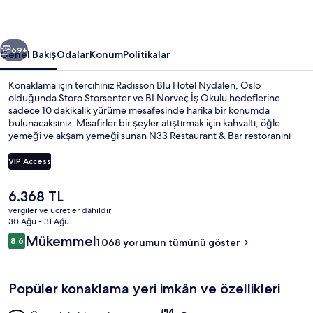
fotoğraf
galerisi
ceki
Sonraki
69+
Genel Bakış
Odalar
Konum
Politikalar
Konaklama için tercihiniz Radisson Blu Hotel Nydalen, Oslo
olduğunda Storo Storsenter ve BI Norveç İş Okulu hedeflerine
sadece 10 dakikalık yürüme mesafesinde harika bir konumda
bulunacaksınız. Misafirler bir şeyler atıştırmak için kahvaltı, öğle
yemeği ve akşam yemeği sunan N33 Restaurant & Bar restoranını
tercih edebilir. Ayrıca Ullevaal Stadyumu ve Oslo Opera Binası kısa
bir sürüş mesafesindedir. Konaklama yerinden toplu taşımaya kısa
VIP Access
bir yürüyüşle ulaşabilir, Nydalen Metro İstasyonu yakındır ve Storo
T-Bane İstasyonu 11 dakikalık yürüme mesafesindedir.
Şu
6.368 TL
Lobi dinlenme salonu
anki
vergiler ve ücretler dâhildir
fiyat
30 Ağu - 31 Ağu
6.368 TL
Yorumlar
Mükemmel
8,6
1.068 yorumun tümünü göster
8,6/10
Popüler konaklama yeri imkân ve özellikleri