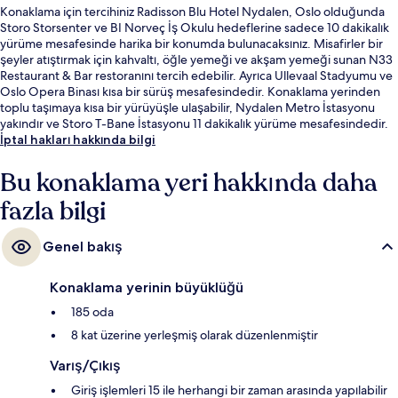
Konaklama için tercihiniz Radisson Blu Hotel Nydalen, Oslo olduğunda
Storo Storsenter ve BI Norveç İş Okulu hedeflerine sadece 10 dakikalık
yürüme mesafesinde harika bir konumda bulunacaksınız. Misafirler bir
şeyler atıştırmak için kahvaltı, öğle yemeği ve akşam yemeği sunan N33
Restaurant & Bar restoranını tercih edebilir. Ayrıca Ullevaal Stadyumu ve
Oslo Opera Binası kısa bir sürüş mesafesindedir. Konaklama yerinden
toplu taşımaya kısa bir yürüyüşle ulaşabilir, Nydalen Metro İstasyonu
yakındır ve Storo T-Bane İstasyonu 11 dakikalık yürüme mesafesindedir.
İptal hakları hakkında bilgi
Bu konaklama yeri hakkında daha
fazla bilgi
Genel bakış
Konaklama yerinin büyüklüğü
185 oda
8 kat üzerine yerleşmiş olarak düzenlenmiştir
Varış/Çıkış
Giriş işlemleri 15 ile herhangi bir zaman arasında yapılabilir