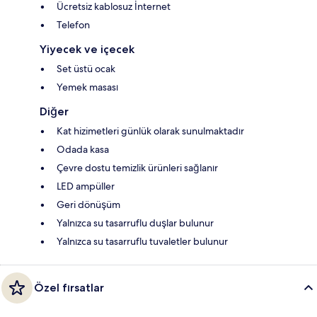
Ücretsiz kablosuz İnternet
Telefon
Yiyecek ve içecek
Set üstü ocak
Yemek masası
Diğer
Kat hizimetleri günlük olarak sunulmaktadır
Odada kasa
Çevre dostu temizlik ürünleri sağlanır
LED ampüller
Geri dönüşüm
Yalnızca su tasarruflu duşlar bulunur
Yalnızca su tasarruflu tuvaletler bulunur
Özel fırsatlar