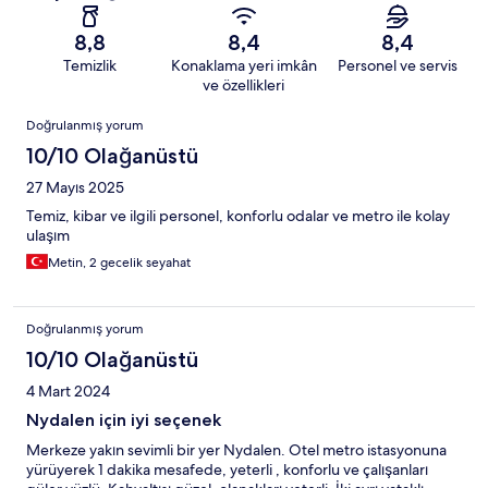
8,8
8,4
8,4
Temizlik
Konaklama yeri imkân
Personel ve servis
ve özellikleri
Yorumlar
Doğrulanmış yorum
10/10 Olağanüstü
27 Mayıs 2025
Temiz, kibar ve ilgili personel, konforlu odalar ve metro ile kolay
ulaşım
Metin, 2 gecelik seyahat
Doğrulanmış yorum
10/10 Olağanüstü
4 Mart 2024
Nydalen için iyi seçenek
Merkeze yakın sevimli bir yer Nydalen. Otel metro istasyonuna
yürüyerek 1 dakika mesafede, yeterli , konforlu ve çalışanları