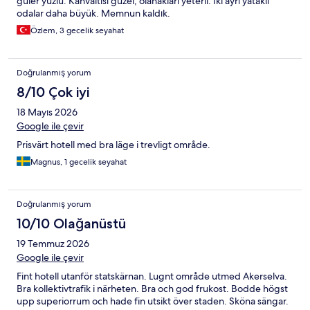
güler yüzlü. Kahvaltısı güzel, olanakları yeterli. İki ayrı yataklı
odalar daha büyük. Memnun kaldık.
Özlem, 3 gecelik seyahat
Doğrulanmış yorum
8/10 Çok iyi
18 Mayıs 2026
Google ile çevir
Prisvärt hotell med bra läge i trevligt område.
Magnus, 1 gecelik seyahat
Doğrulanmış yorum
10/10 Olağanüstü
19 Temmuz 2026
Google ile çevir
Fint hotell utanför statskärnan. Lugnt område utmed Akerselva.
Bra kollektivtrafik i närheten. Bra och god frukost. Bodde högst
upp superiorrum och hade fin utsikt över staden. Sköna sängar.