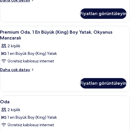
Daha çok detay
2
Çift
Fiyatları görüntüleyin
Kişilik
Yatak,
Engellilere
Premium
Odada kasa, masa, dizüstü bilgisayar ç
3
Uygun
Premium Oda, 1 En Büyük (King) Boy Yatak, Okyanus
Oda,
hakkında
Manzaralı
daha
1
2 kişilik
fazla
En
detay
1 en Büyük Boy (King) Yatak
Büyük
Ücretsiz kablosuz internet
(King)
Boy
Premium
Daha çok detay
Oda,
Yatak,
1
Okyanus
Fiyatları görüntüleyin
En
Manzaralı
Büyük
için
(King)
Oda
Odada kasa, masa, dizüstü bilgisayar ç
3
Boy
tüm
Oda
için
Yatak,
fotoğrafları
2 kişilik
Okyanus
tüm
görün
Manzaralı
1 en Büyük Boy (King) Yatak
fotoğrafları
hakkında
görün
Ücretsiz kablosuz internet
daha