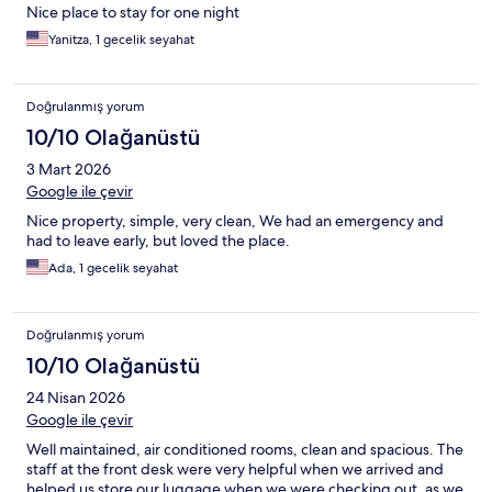
Nice place to stay for one night
Yanitza, 1 gecelik seyahat
Doğrulanmış yorum
10/10 Olağanüstü
3 Mart 2026
Google ile çevir
Nice property, simple, very clean, We had an emergency and
had to leave early, but loved the place.
Ada, 1 gecelik seyahat
Doğrulanmış yorum
10/10 Olağanüstü
24 Nisan 2026
Google ile çevir
Well maintained, air conditioned rooms, clean and spacious. The
staff at the front desk were very helpful when we arrived and
helped us store our luggage when we were checking out, as we