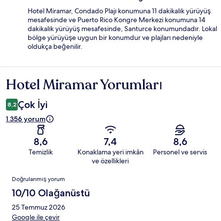
Hotel Miramar, Condado Plajı konumuna 11 dakikalık yürüyüş
mesafesinde ve Puerto Rico Kongre Merkezi konumuna 14
dakikalık yürüyüş mesafesinde, Santurce konumundadır. Lokal
bölge yürüyüşe uygun bir konumdur ve plajları nedeniyle
oldukça beğenilir.
Hotel Miramar Yorumları
Yorumlar
Çok İyi
8,2
1.356 yorum
8,6
7,4
8,6
Temizlik
Konaklama yeri imkân
Personel ve servis
ve özellikleri
Yorumlar
Doğrulanmış yorum
10/10 Olağanüstü
25 Temmuz 2026
Google ile çevir