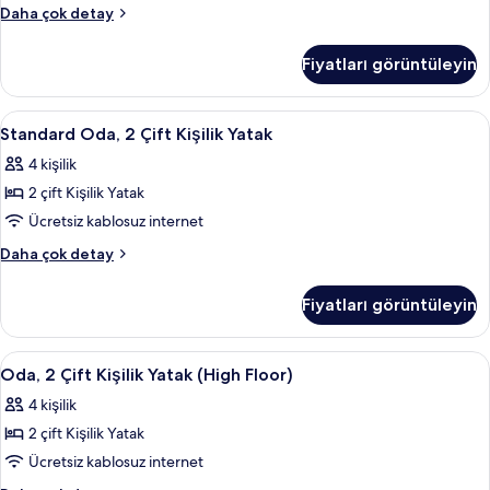
fazla
Oda
Daha çok detay
detay
hakkında
daha
Fiyatları görüntüleyin
fazla
detay
Standard
Odada kasa, masa, dizüstü bilgisayar ç
2
Standard Oda, 2 Çift Kişilik Yatak
Oda,
4 kişilik
2
2 çift Kişilik Yatak
Çift
Kişilik
Ücretsiz kablosuz internet
Yatak
Standard
Daha çok detay
için
Oda,
2
tüm
Fiyatları görüntüleyin
Çift
fotoğrafları
Kişilik
görün
Yatak
Oda,
Odada kasa, masa, dizüstü bilgisayar ç
3
hakkında
Oda, 2 Çift Kişilik Yatak (High Floor)
2
daha
4 kişilik
fazla
Çift
detay
2 çift Kişilik Yatak
Kişilik
Yatak
Ücretsiz kablosuz internet
(High