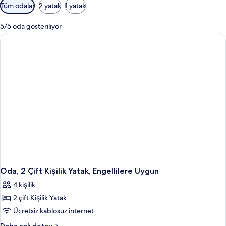
Odalar
Tüm odalar
2 yatak
1 yatak
için
mevcut
5/5 oda gösteriliyor
filtreler
Oda, 2 Çift Kişilik Yatak, Engellilere Uygun
4 kişilik
2 çift Kişilik Yatak
Ücretsiz kablosuz internet
Oda,