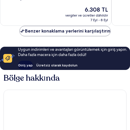
7.4,
9.4,
Güncel
6.308 TL
İyi,
Olağanü
fiyat:
4.524
1.351
vergiler ve ücretler dâhildir
6.308 TL
yorum
yorum
7 Eyl - 8 Eyl
Benzer konaklama yerlerini karşılaştırın
Uygun indirimleri ve avantajları görüntülemek için giriş yapın.
Daha fazla macera için daha fazla ödül!
Giriş yap
Ücretsiz olarak kaydolun
Bölge hakkında