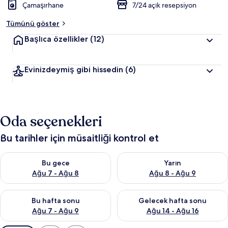
Çamaşırhane
7/24 açık resepsiyon
Tümünü göster
Başlıca özellikler
(12)
Evinizdeymiş gibi hissedin
(6)
Oda seçenekleri
Bu tarihler için müsaitliği kontrol et
Bu gece için müsaitliği kontrol et Ağu 7 - Ağu 8
Yarın için müsaitliği kontrol e
Bu gece
Yarın
Ağu 7 - Ağu 8
Ağu 8 - Ağu 9
Bu hafta sonu için müsaitliği kontrol et Ağu 7 - Ağu 9
Önümüzdeki hafta sonu için müs
Bu hafta sonu
Gelecek hafta sonu
Ağu 7 - Ağu 9
Ağu 14 - Ağu 16