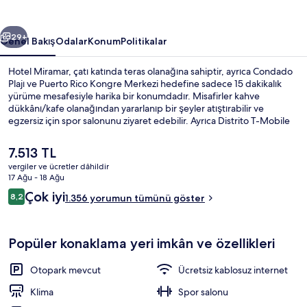
ceki
Sonraki
29+
Genel Bakış
Odalar
Konum
Politikalar
Hotel Miramar, çatı katında teras olanağına sahiptir, ayrıca Condado
Plajı ve Puerto Rico Kongre Merkezi hedefine sadece 15 dakikalık
yürüme mesafesiyle harika bir konumdadır. Misafirler kahve
dükkânı/kafe olanağından yararlanıp bir şeyler atıştırabilir ve
egzersiz için spor salonunu ziyaret edebilir. Ayrıca Distrito T-Mobile
ve Casino Metro 15 dakikalık yürüme mesafesinde. Misafirler
yardıma hazır personel ve konum ile ilgili harika yorumlarda
Şu
7.513 TL
bulunuyor.
anki
vergiler ve ücretler dâhildir
fiyat
17 Ağu - 18 Ağu
Odadan manzara
7.513 TL
Yorumlar
Çok iyi
8,2
1.356 yorumun tümünü göster
8,2/10
Popüler konaklama yeri imkân ve özellikleri
Otopark mevcut
Ücretsiz kablosuz internet
Klima
Spor salonu