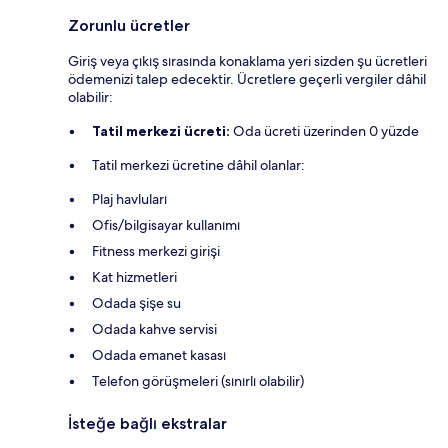
Zorunlu ücretler
Giriş veya çıkış sırasında konaklama yeri sizden şu ücretleri
ödemenizi talep edecektir. Ücretlere geçerli vergiler dâhil
olabilir:
Tatil merkezi ücreti:
Oda ücreti üzerinden 0 yüzde
Tatil merkezi ücretine dâhil olanlar:
Plaj havluları
Ofis/bilgisayar kullanımı
Fitness merkezi girişi
Kat hizmetleri
Odada şişe su
Odada kahve servisi
Odada emanet kasası
Telefon görüşmeleri (sınırlı olabilir)
İsteğe bağlı ekstralar