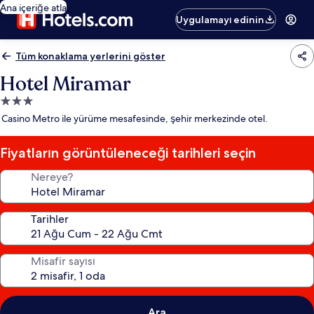
Ana içeriğe atla
Uygulamayı edinin
Tüm konaklama yerlerini göster
Hotel Miramar
3.0
yıldızlı
Casino Metro ile yürüme mesafesinde, şehir merkezinde otel.
konaklama
yeri
Fiyatların görüntüleneceği tarihleri seçin
Nereye?
Tarihler
Misafir sayısı
Ara