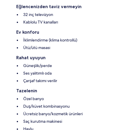
Eğlencenizden taviz vermeyin
32 inç televizyon
Kablolu TV kanalları
Ev konforu
İklimlendirme (klima kontrollü)
Ütü/ütü masası
Rahat uyuyun
Güneşlik/perde
Ses yalıtımlı oda
Çarşaf takımı verilir
Tazelenin
Özel banyo
Duş/küvet kombinasyonu
Ücretsiz banyo/kozmetik ürünleri
Saç kurutma makinesi
Havlu