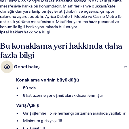
ve Puerto Rico Kongre Merkezi hedefine sadece 15 dakikalık yürüme
mesafesiyle harika bir konumdadır. Misafirler kahve dükkânı/kafe
olanağından yararlanıp bir şeyler atıştırabilir ve egzersiz için spor
salonunu ziyaret edebilir. Ayrıca Distrito T-Mobile ve Casino Metro 15
dakikalık yürüme mesafesinde. Misafirler yardıma hazır personel ve
konum ile ilgili harika yorumlarda bulunuyor.
İptal hakları hakkında bilgi
Bu konaklama yeri hakkında daha
fazla bilgi
Genel bakış
Konaklama yerinin büyüklüğü
50 oda
8 kat üzerine yerleşmiş olarak düzenlenmiştir
Varış/Çıkış
Giriş işlemleri 15 ile herhangi bir zaman arasında yapılabilir
Minimum giriş yaşı: 18
Çıkış saati: 11