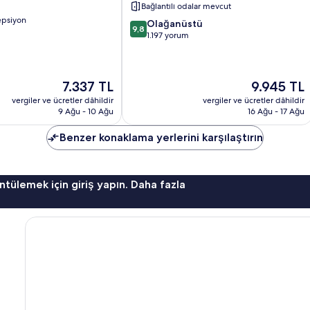
Bağlantılı odalar mevcut
epsiyon
10
Olağanüstü
9,8
üzerinden
1.197 yorum
9.8,
Olağanüstü,
1.197
Güncel
Güncel
7.337 TL
9.945 TL
yorum
fiyat:
fiyat:
vergiler ve ücretler dâhildir
vergiler ve ücretler dâhildir
7.337 TL
9.945 TL
9 Ağu - 10 Ağu
16 Ağu - 17 Ağu
Benzer konaklama yerlerini karşılaştırın
ntülemek için giriş yapın. Daha fazla