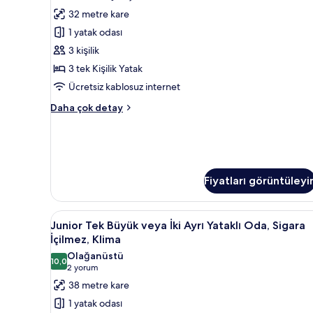
Üç
32 metre kare
Kişilik
1 yatak odası
Oda
için
3 kişilik
tüm
3 tek Kişilik Yatak
fotoğrafları
Ücretsiz kablosuz internet
görün
Standard
Daha çok detay
Üç
Kişilik
Oda
hakkında
daha
Fiyatları görüntüleyi
fazla
detay
Junior
1 yatak odası, minibar, dizüstü 
2
Junior Tek Büyük veya İki Ayrı Yataklı Oda, Sigara
Tek
İçilmez, Klima
Büyük
Olağanüstü
10,0
veya
10,0 / 10
(2
2 yorum
İki
yorum)
38 metre kare
Ayrı
1 yatak odası