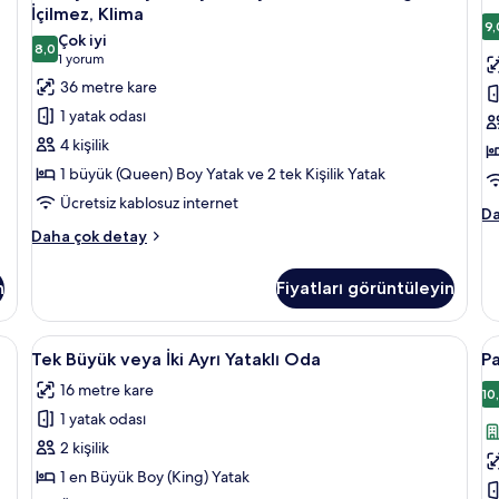
Tek
T
Oda
fa
İçilmez, Klima
hakkında
Büyük
de
B
9,
Çok iyi
daha
8,0
veya
v
8,0 / 10
(1
1 yorum
fazla
İki
İk
yorum)
36 metre kare
detay
Ayrı
A
1 yatak odası
Yataklı
Ya
4 kişilik
Oda,
O
1 büyük (Queen) Boy Yatak ve 2 tek Kişilik Yatak
Sigara
iç
Ücretsiz kablosuz internet
İçilmez,
t
Su
Da
Klima
f
Te
Family
Daha çok detay
Bü
Tek
için
g
ve
Büyük
tüm
n
Fiyatları görüntüleyin
İki
veya
fotoğrafları
Ay
İki
Ya
görün
Ayrı
bilgisayar çalışma alanı
Tek
1 yatak odası, minibar, dizüstü bilgisay
P
O
1
Yataklı
Tek Büyük veya İki Ayrı Yataklı Oda
Pa
Büyük
T
ha
Oda,
16 metre kare
da
Sigara
veya
B
10
fa
İçilmez,
1 yatak odası
İki
v
de
Klima
Ayrı
İk
2 kişilik
hakkında
Yataklı
A
daha
1 en Büyük Boy (King) Yatak
fazla