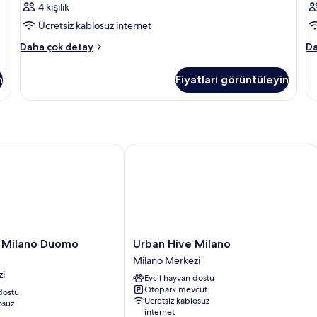
4 kişilik
Ücretsiz kablosuz internet
Oda
O
Daha çok detay
Da
hakkında
ha
daha
da
n
Fiyatları görüntüleyin
fazla
fa
detay
de
ilano Duomo Velasca
Urban Hive Milano
Urban
 Milano Duomo
Urban Hive Milano
Hive
Milano Merkezi
Milano
zi
Evcil hayvan dostu
Milano
Otopark mevcut
dostu
Merkezi
Ücretsiz kablosuz
osuz
internet