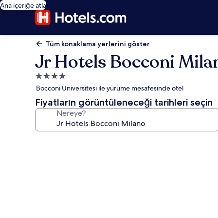
Ana içeriğe atla
Tüm konaklama yerlerini göster
Jr Hotels Bocconi Mila
4.0
yıldızlı
Bocconi Üniversitesi ile yürüme mesafesinde otel
konaklama
Fiyatların görüntüleneceği tarihleri seçin
yeri
Nereye?
Jr
Hotels
Bocconi
Milano
için
fotoğraf