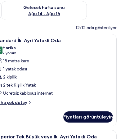
et Ağu 7 - Ağu 9
Önümüzdeki hafta sonu için müsaitliği kontrol et Ağu 14 - Ağu
Gelecek hafta sonu
Ağu 14 - Ağu 16
12/12 oda gösteriliyor
ı Oda | 1 yatak odası, minibar, dizüstü bilgisayar çalışma alanı
tandard
Standard İki Ayrı Yataklı Oda | 1 yatak odası, m
2
andard İki Ayrı Yataklı Oda
i
Harika
yrı
0
9,0 / 10
(2
2 yorum
taklı
yorum)
18 metre kare
da
1 yatak odası
in
2 kişilik
üm
2 tek Kişilik Yatak
otoğrafları
Ücretsiz kablosuz internet
örün
andard
ha çok detay
rı
Fiyatları görüntüleyin
taklı
da
kkında
ar çalışma alanı
uperior
1 yatak odası, minibar, dizüstü bilgisayar çalış
4
ha
perior Tek Büyük veya İki Ayrı Yataklı Oda