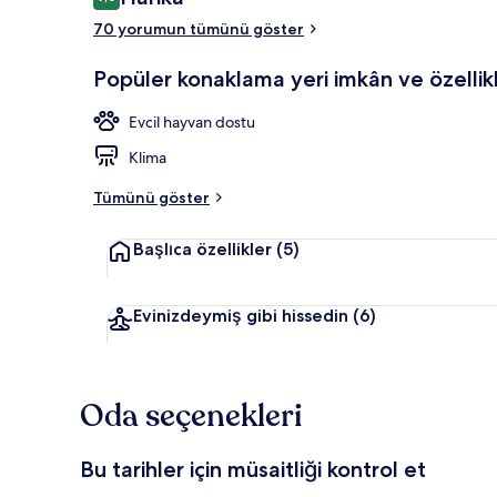
9,0/10
70 yorumun tümünü göster
Restoran
Popüler konaklama yeri imkân ve özellikl
Evcil hayvan dostu
Klima
Tümünü göster
Başlıca özellikler
(5)
Evinizdeymiş gibi hissedin
(6)
Oda seçenekleri
Bu tarihler için müsaitliği kontrol et