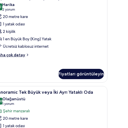
ek
zla
Harika
tay
üyük
0
9,0 / 10
(2
2 yorum
eya
yorum)
20 metre kare
i
1 yatak odası
yrı
2 kişilik
taklı
1 en Büyük Boy (King) Yatak
da
Ücretsiz kablosuz internet
in
üm
perior
ha çok detay
otoğrafları
k
yük
örün
ya
Fiyatları görüntüleyin
rı
taklı
ar çalışma alanı
anoramic
Panoramic Tek Büyük veya İki Ayrı Yataklı Oda |
da
5
noramic Tek Büyük veya İki Ayrı Yataklı Oda
ek
kkında
Olağanüstü
ha
üyük
,0
10,0 / 10
(1
1 yorum
zla
eya
yorum)
Şehir manzaralı
tay
i
20 metre kare
yrı
1 yatak odası