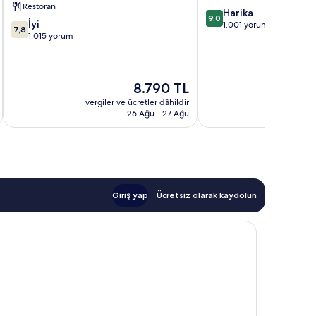
Restoran
10
Harika
9,0
10
İyi
üzerinden
1.001 yorum
7,8
üzerinden
1.015 yorum
9.0,
7.8,
Harika,
İyi,
1.001
1.015
yorum
Güncel
8.790 TL
yorum
fiyat:
vergiler ve ücretler dâhildir
vergiler v
8.790 TL
26 Ağu - 27 Ağu
Giriş yap
Ücretsiz olarak kaydolun