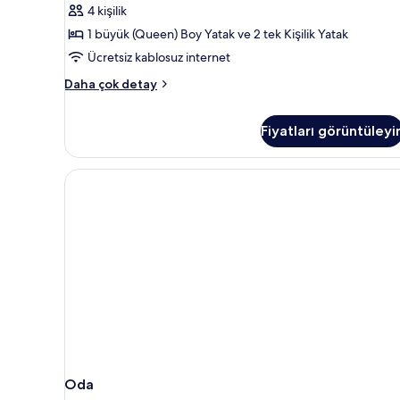
Yataklı
4 kişilik
Oda,
1 büyük (Queen) Boy Yatak ve 2 tek Kişilik Yatak
Sigara
Ücretsiz kablosuz internet
İçilmez,
Klima
Junior
Daha çok detay
Tek
için
Büyük
tüm
Fiyatları görüntüleyi
veya
fotoğrafları
İki
görün
Ayrı
Yataklı
Oda,
Sigara
İçilmez,
Klima
hakkında
daha
fazla
detay
Oda