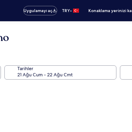
•
Uygulamayı aç
TRY
Konaklama yerinizi k
no
Tarihler