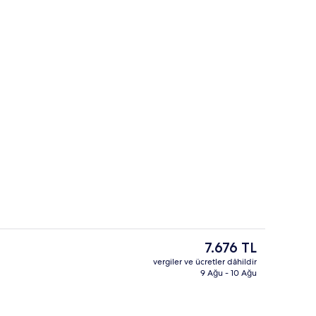
alanı
Her gün ücretli açık büfe kahvaltı
Şu
7.676 TL
anki
vergiler ve ücretler dâhildir
fiyat
9 Ağu - 10 Ağu
İç mekân
7.676 TL