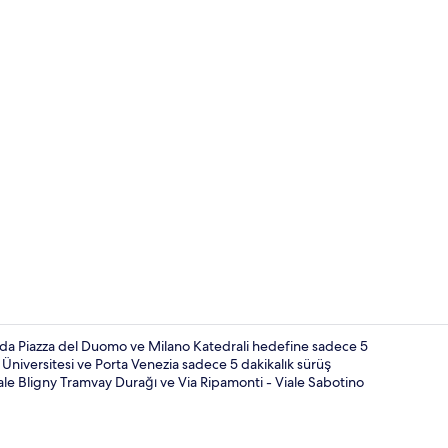
Lobi oturma 
nda Piazza del Duomo ve Milano Katedrali hedefine sadece 5
Üniversitesi ve Porta Venezia sadece 5 dakikalık sürüş
ale Bligny Tramvay Durağı ve Via Ripamonti - Viale Sabotino
Resepsiyon