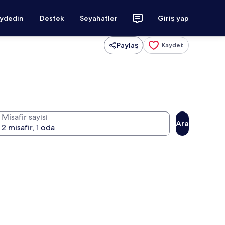
aydedin
Destek
Seyahatler
Giriş yap
Paylaş
Kaydet
Misafir sayısı
Ara