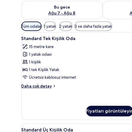
Bu gece için müsaitliği kontrol et Ağu 7 - Ağu 8
Yarın için müs
Bu gece
Ağu 7 - Ağu 8
A
Odalar
Tüm odalar
1 yatak
2 yatak
3 ve daha fazla yatak
için
Standard
Standard Tek Kişilik Oda | 1 yat
mevcut
4
Standard Tek Kişilik Oda
Tek
filtreler
15 metre kare
Kişilik
1 yatak odası
Oda
için
1 kişilik
tüm
1 tek Kişilik Yatak
fotoğrafları
Ücretsiz kablosuz internet
görün
Standard
Daha çok detay
Tek
Kişilik
Oda
hakkında
Fiyatları görüntüleyi
daha
fazla
detay
Standard
Duş, ücretsiz banyo/kozmetik ü
4
Standard Üç Kişilik Oda