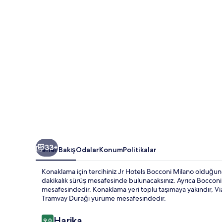
galerisi
33+
Genel Bakış
Odalar
Konum
Politikalar
Konaklama için tercihiniz Jr Hotels Bocconi Milano olduğu
dakikalık sürüş mesafesinde bulunacaksınız. Ayrıca Bocconi 
mesafesindedir. Konaklama yeri toplu taşımaya yakındır, Vi
Tramvay Durağı yürüme mesafesindedir.
Yorumlar
Harika
9,0