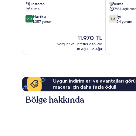
Merkezi
Merkezi
Restoran
Klima
Klima
7/24 açık res
10
10
Harika
İyi
9,0
7,6
üzerinden
üzerinden
1.357 yorum
24 yorum
9.0,
7.6,
Harika,
İyi,
Güncel
11.970 TL
1.357
24
fiyat:
yorum
yorum
vergiler ve ücretler dâhildir
11.970 TL
15 Ağu - 16 Ağu
Uygun indirimleri ve avantajları görü
macera için daha fazla ödül!
Bölge hakkında