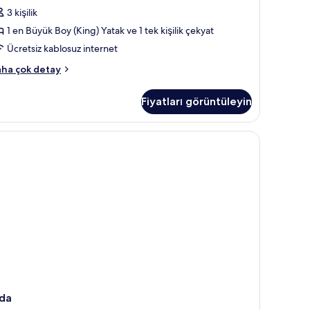
taklı
3 kişilik
da
1 en Büyük Boy (King) Yatak ve 1 tek kişilik çekyat
in
üm
Ücretsiz kablosuz internet
otoğrafları
noramic
ha çok detay
örün
k
yük
Fiyatları görüntüleyin
ya
rı
taklı
da
kkında
ha
zla
tay
da