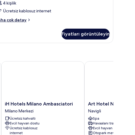
4 kişilik
Ücretsiz kablosuz internet
da
ha çok detay
kkında
ha
Fiyatları görüntüleyin
zla
tay
iH Hotels Milano Ambasciatori
Art Hotel Navigli
iH
Art
iH Hotels Milano Ambasciatori
Art Hotel Navigli
Hotels
Hotel
Milano Merkezi
Navigli
Milano
Navigli
Ücretsiz kahvaltı
Spa
Ambasciatori
Navigli
Evcil hayvan dostu
Havaalanı transferi
Milano
Ücretsiz kablosuz
Evcil hayvan dostu
Merkezi
internet
Otopark mevcut