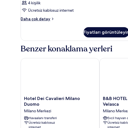
4 kişilik
Ücretsiz kablosuz internet
Oda
Daha çok detay
hakkında
daha
Fiyatları görüntüleyi
fazla
detay
Benzer konaklama yerleri
Hotel Dei Cavalieri Milano Duomo
B&B HOTEL M
Hotel
B&B
Hotel Dei Cavalieri Milano
B&B HOTEL
Dei
HOTEL
Duomo
Velasca
Cavalieri
Milano
Milano Merkezi
Milano Merke
Milano
Duomo
Duomo
Havaalanı transferi
Velasca
Evcil hayvan 
Ücretsiz kablosuz
Ücretsiz kabl
Milano
Milano
internet
internet