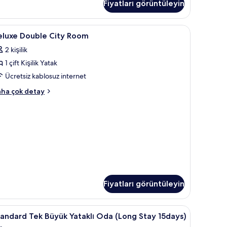
Fiyatları görüntüleyin
taklı
a,
smi
alı (Premium Family Ocean) | Masa, dizüstü bilgisayar çalışma alanı, ses yal
eluxe
Masa, dizüstü bilgisayar çalışma alanı, ses yalıt
9
niz
eluxe Double City Room
ouble
nzarası
2 kişilik
kkında
ity
ha
1 çift Kişilik Yatak
oom
zla
in
Ücretsiz kablosuz internet
tay
üm
luxe
ha çok detay
otoğrafları
uble
ty
örün
oom
kkında
ha
zla
tay
Fiyatları görüntüleyin
es yalıtımı
tandard
Masa, dizüstü bilgisayar çalışma alanı, ses yalıt
6
andard Tek Büyük Yataklı Oda (Long Stay 15days)
ek