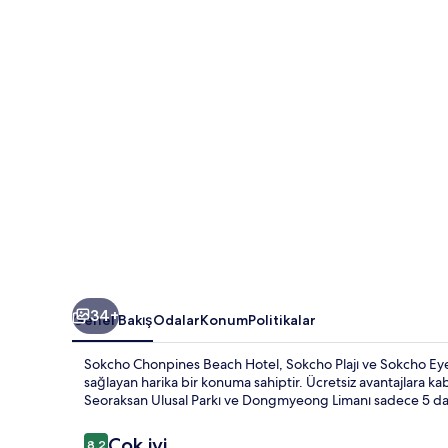
fotoğraf
galerisi
34+
Genel Bakış
Odalar
Konum
Politikalar
Sokcho Chonpines Beach Hotel, Sokcho Plajı ve Sokcho Eye
sağlayan harika bir konuma sahiptir. Ücretsiz avantajlara ka
Seoraksan Ulusal Parkı ve Dongmyeong Limanı sadece 5 dak
Yorumlar
Çok iyi
8,2