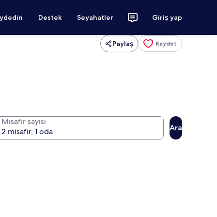
aydedin
Destek
Seyahatler
Giriş yap
Paylaş
Kaydet
Misafir sayısı
Ara