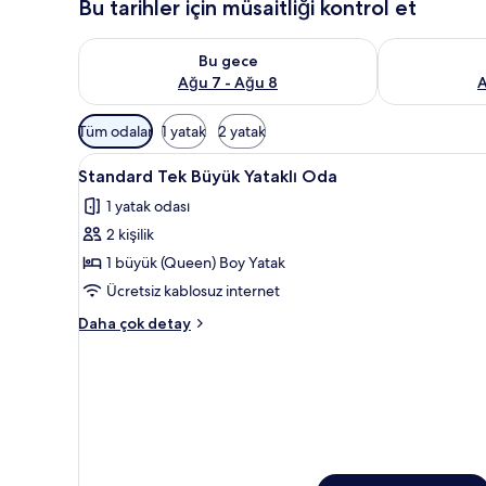
Bu tarihler için müsaitliği kontrol et
Bu gece için müsaitliği kontrol et Ağu 7 - Ağu 8
Yarın için müs
Bu gece
Ağu 7 - Ağu 8
A
Odalar
Tüm odalar
1 yatak
2 yatak
için
Standard
Masa, dizüstü bilgisayar çalışma 
mevcut
6
Standard Tek Büyük Yataklı Oda
Tek
filtreler
1 yatak odası
Büyük
2 kişilik
Yataklı
Oda
1 büyük (Queen) Boy Yatak
için
Ücretsiz kablosuz internet
tüm
Standard
Daha çok detay
fotoğrafları
Tek
görün
Büyük
Yataklı
Oda
hakkında
daha
fazla
detay