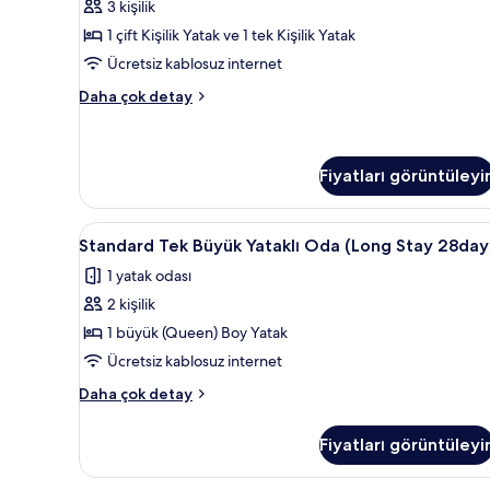
3 kişilik
City)
City
hakkında
1 çift Kişilik Yatak ve 1 tek Kişilik Yatak
Room
daha
için
Ücretsiz kablosuz internet
fazla
tüm
detay
Premium
Daha çok detay
fotoğrafları
Family
City
görün
Room
hakkında
Fiyatları görüntüleyi
daha
fazla
Standard
Masa, dizüstü bilgisayar çalışma 
detay
6
Standard Tek Büyük Yataklı Oda (Long Stay 28day
Tek
1 yatak odası
Büyük
2 kişilik
Yataklı
Oda
1 büyük (Queen) Boy Yatak
(Long
Ücretsiz kablosuz internet
Stay
Standard
Daha çok detay
28days)
Tek
için
Büyük
Fiyatları görüntüleyi
Yataklı
tüm
Oda
fotoğrafları