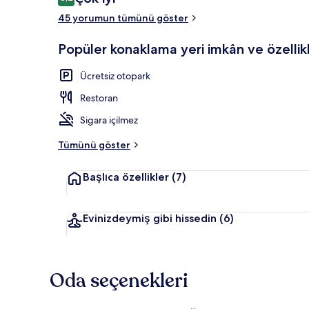
8,2/10
45 yorumun tümünü göster
Popüler konaklama yeri imkân ve özellikl
Dış mekân
Ücretsiz otopark
Restoran
Sigara içilmez
Tümünü göster
Başlıca özellikler
(7)
Evinizdeymiş gibi hissedin
(6)
Oda seçenekleri