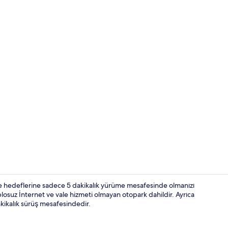
Konaklama y
 hedeflerine sadece 5 dakikalık yürüme mesafesinde olmanızı
blosuz İnternet ve vale hizmeti olmayan otopark dahildir. Ayrıca
ikalık sürüş mesafesindedir.
Masa, dizüstü