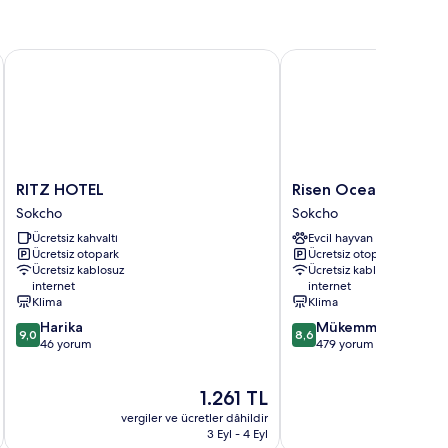
RITZ HOTEL
Risen Oceanpark Hotel
RITZ
Risen
RITZ HOTEL
Risen Oceanpark Hot
HOTEL
Oceanpark
Sokcho
Sokcho
Sokcho
Hotel
Ücretsiz kahvaltı
Evcil hayvan dostu
Sokcho
Ücretsiz otopark
Ücretsiz otopark
Ücretsiz kablosuz
Ücretsiz kablosuz
internet
internet
Klima
Klima
10
10
Harika
Mükemmel
9,0
8,6
üzerinden
üzerinden
46 yorum
479 yorum
9.0,
8.6,
Harika,
Mükemmel,
Güncel
1.261 TL
46
479
fiyat:
yorum
yorum
vergiler ve ücretler dâhildir
vergiler v
1.261 TL
3 Eyl - 4 Eyl