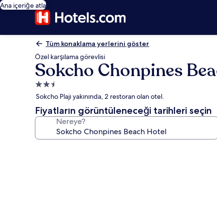
Ana içeriğe atla
Tüm konaklama yerlerini göster
Özel karşılama görevlisi
Sokcho Chonpines Bea
2.5
yıldızlı
Sokcho Plajı yakınında, 2 restoran olan otel.
konaklama
Fiyatların görüntüleneceği tarihleri seçin
yeri
Nereye?
Sokcho
Chonpines
Beach
Hotel
için