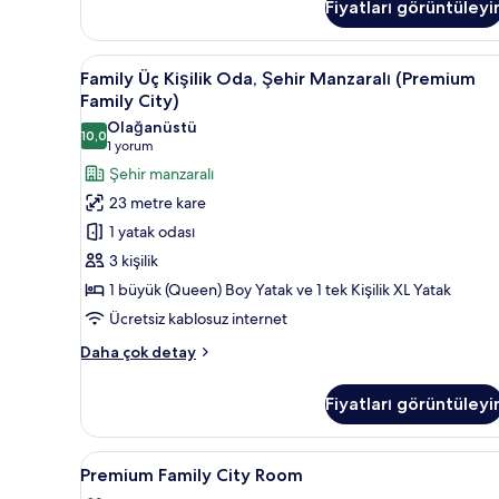
Fiyatları görüntüleyi
Family
Duş, ücretsiz banyo/kozmetik 
2
Family Üç Kişilik Oda, Şehir Manzaralı (Premium
Üç
Family City)
Kişilik
Olağanüstü
10,0
Oda,
10,0 / 10
(1
1 yorum
Şehir
yorum)
Şehir manzaralı
Manzaralı
23 metre kare
(Premium
1 yatak odası
Family
3 kişilik
City)
1 büyük (Queen) Boy Yatak ve 1 tek Kişilik XL Yatak
için
Ücretsiz kablosuz internet
tüm
fotoğrafları
Family
Daha çok detay
görün
Üç
Kişilik
Fiyatları görüntüleyi
Oda,
Şehir
Manzaralı
Premium
Masa, dizüstü bilgisayar çalışma 
3
(Premium
Premium Family City Room
Family
Family