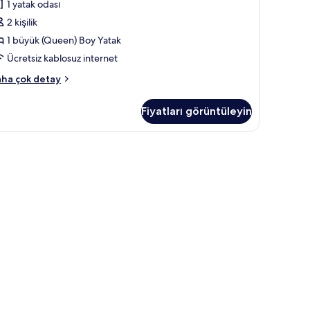
1 yatak odası
üyük
2 kişilik
taklı
da
1 büyük (Queen) Boy Yatak
Long
Ücretsiz kablosuz internet
tay
andard
ha çok detay
5days)
k
in
yük
Fiyatları görüntüleyin
taklı
üm
da
otoğrafları
ong
örün
ay
days)
kkında
ha
zla
tay