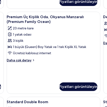
n
Fiyatları görüntüleyin
Manzaralı
Ya
hakkında
Od
daha
Kı
ürünleri, saç kurutma makinesi
Premium
Premium Üç Kişilik Oda, Okyanus Manzar
D
fazla
4
De
Premium Üç Kişilik Oda, Okyanus Manzaralı
D
Üç
D
detay
Ma
(Premium Family Ocean)
Kişilik
ha
C
23 metre kare
da
Oda,
R
fa
1 yatak odası
Okyanus
iç
de
3 kişilik
Manzaralı
t
De
Da
(Premium
f
1 büyük (Queen) Boy Yatak ve 1 tek Kişilik XL Yatak
Do
Ci
Family
g
Ücretsiz kablosuz internet
R
Ocean)
Premium
ha
Daha çok detay
için
Üç
da
tüm
Kişilik
fa
Oda,
de
fotoğrafları
Okyanus
görün
Manzaralı
(Premium
n
Fiyatları görüntüleyin
Family
Ocean)
alanı, ses yalıtımı
hakkında
Standard
Masa, dizüstü bilgisayar çalışma alanı, s
S
10
Standard Double Room
St
daha
Double
T