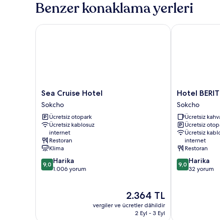
(Long
Benzer konaklama yerleri
görün
Stay
28days)
hakkında
Sea Cruise Hotel
Hotel BERITH
daha
fazla
detay
Sea
Hotel
Sea Cruise Hotel
Hotel BERI
Cruise
BERITH
Sokcho
Sokcho
Hotel
Sokcho
Ücretsiz otopark
Ücretsiz kahva
Sokcho
Ücretsiz kablosuz
Ücretsiz otop
internet
Ücretsiz kabl
Restoran
internet
Klima
Restoran
10
10
Harika
Harika
9,0
9,0
üzerinden
üzerinden
1.006 yorum
32 yorum
9.0,
9.0,
Harika,
Harika,
Güncel
2.364 TL
1.006
32
fiyat:
yorum
yorum
vergiler ve ücretler dâhildir
2.364 TL
2 Eyl - 3 Eyl