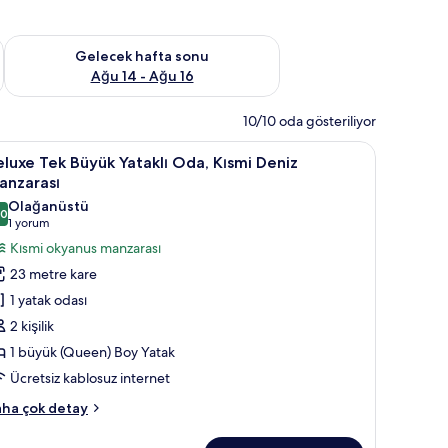
et Ağu 7 - Ağu 9
Önümüzdeki hafta sonu için müsaitliği kontrol et Ağu 14 - Ağu
Gelecek hafta sonu
Ağu 14 - Ağu 16
10/10 oda gösteriliyor
zaralı | Masa, dizüstü bilgisayar çalışma alanı, ses yalıtımı
eluxe
Deluxe Tek Büyük Yataklı Oda, Kısmi Deniz Manza
6
luxe Tek Büyük Yataklı Oda, Kısmi Deniz
ek
anzarası
üyük
Olağanüstü
,0
taklı
10,0 / 10
(1
1 yorum
da,
yorum)
Kısmi okyanus manzarası
ısmi
23 metre kare
eniz
1 yatak odası
anzarası
2 kişilik
in
1 büyük (Queen) Boy Yatak
üm
Ücretsiz kablosuz internet
otoğrafları
örün
luxe
ha çok detay
k
yük