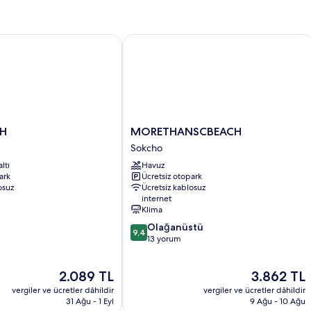
MORETHANSCBEACH
MORETHANSCBEACH
TH
MORETHANSCBEACH
Sokcho
Sokcho
ltı
Havuz
ark
Ücretsiz otopark
osuz
Ücretsiz kablosuz
internet
Klima
10
Olağanüstü
9,4
üzerinden
13 yorum
9.4,
Olağanüstü,
Güncel
Güncel
2.089 TL
3.862 TL
13
fiyat:
fiyat:
yorum
vergiler ve ücretler dâhildir
vergiler ve ücretler dâhildir
2.089 TL
3.862 TL
31 Ağu - 1 Eyl
9 Ağu - 10 Ağu