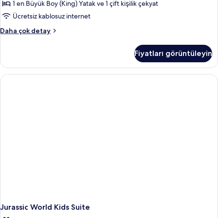
Boy
fazla
1 en Büyük Boy (King) Yatak ve 1 çift kişilik çekyat
detay
Yatak
Ücretsiz kablosuz internet
ve
Süit,
Daha çok detay
Çekyat,
1
Sigara
En
Fiyatları görüntüleyin
Büyük
İçilmez
(King)
için
Boy
tüm
Yatak
fotoğrafları
ve
Çekyat,
görün
Sigara
İçilmez
hakkında
daha
fazla
detay
Jurassic World Kids Suite