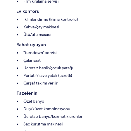
Film kiralama servisi
Ev konforu
İklimlendirme (klima kontrollü)
Kahve/çay makinesi
Ütü/ütü masası
Rahat uyuyun
"turndown" servisi
Çalar saat
Ücretsiz beşik/çocuk yatağı
Portatif/ilave yatak (ücretli)
Çarşaf takımı verilir
Tazelenin
Özel banyo
Duş/küvet kombinasyonu
Ücretsiz banyo/kozmetik ürünleri
Saç kurutma makinesi