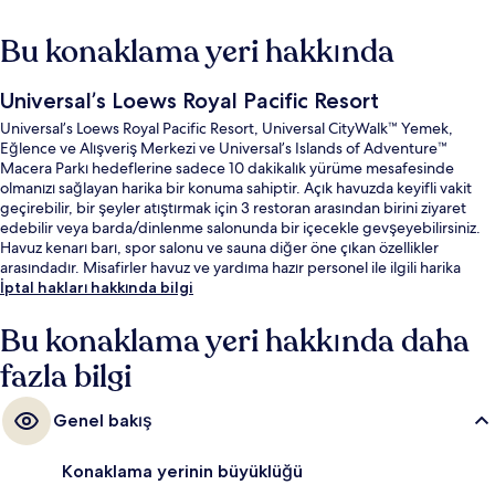
Bu konaklama yeri hakkında
Universal’s Loews Royal Pacific Resort
Universal’s Loews Royal Pacific Resort, Universal CityWalk™ Yemek,
Eğlence ve Alışveriş Merkezi ve Universal’s Islands of Adventure™
Macera Parkı hedeflerine sadece 10 dakikalık yürüme mesafesinde
olmanızı sağlayan harika bir konuma sahiptir. Açık havuzda keyifli vakit
geçirebilir, bir şeyler atıştırmak için 3 restoran arasından birini ziyaret
edebilir veya barda/dinlenme salonunda bir içecekle gevşeyebilirsiniz.
Havuz kenarı barı, spor salonu ve sauna diğer öne çıkan özellikler
arasındadır. Misafirler havuz ve yardıma hazır personel ile ilgili harika
yorumlarda bulunuyor.
İptal hakları hakkında bilgi
Bu konaklama yeri hakkında daha
fazla bilgi
Genel bakış
Konaklama yerinin büyüklüğü