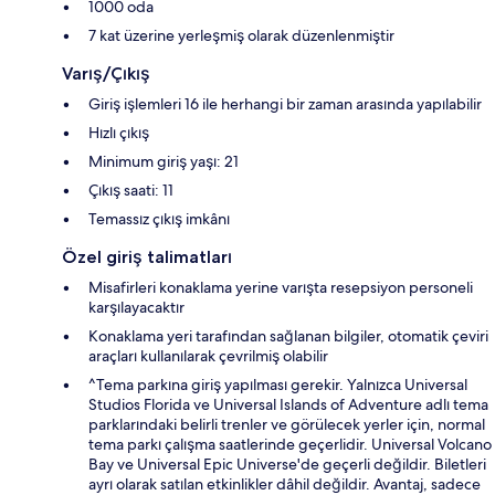
1000 oda
7 kat üzerine yerleşmiş olarak düzenlenmiştir
Varış/Çıkış
Giriş işlemleri 16 ile herhangi bir zaman arasında yapılabilir
Hızlı çıkış
Minimum giriş yaşı: 21
Çıkış saati: 11
Temassız çıkış imkânı
Özel giriş talimatları
Misafirleri konaklama yerine varışta resepsiyon personeli
karşılayacaktır
Konaklama yeri tarafından sağlanan bilgiler, otomatik çeviri
araçları kullanılarak çevrilmiş olabilir
^Tema parkına giriş yapılması gerekir. Yalnızca Universal
Studios Florida ve Universal Islands of Adventure adlı tema
parklarındaki belirli trenler ve görülecek yerler için, normal
tema parkı çalışma saatlerinde geçerlidir. Universal Volcano
Bay ve Universal Epic Universe'de geçerli değildir. Biletleri
ayrı olarak satılan etkinlikler dâhil değildir. Avantaj, sadece