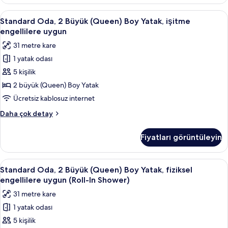
(Queen)
fotoğrafları
Boy
Standard
Odada kasa, masa, dizüstü bilgisayar ç
görün
5
Yatak,
Standard Oda, 2 Büyük (Queen) Boy Yatak, işitme
Oda,
fiziksel
engellilere uygun
engellilere
2
31 metre kare
uygun
Büyük
hakkında
1 yatak odası
(Queen)
daha
5 kişilik
Boy
fazla
detay
Yatak,
2 büyük (Queen) Boy Yatak
işitme
Ücretsiz kablosuz internet
engellilere
Standard
Daha çok detay
uygun
Oda,
için
2
Fiyatları görüntüleyin
Büyük
tüm
(Queen)
fotoğrafları
Boy
Standard
Odada kasa, masa, dizüstü bilgisayar ç
görün
4
Yatak,
Standard Oda, 2 Büyük (Queen) Boy Yatak, fiziksel
Oda,
işitme
engellilere uygun (Roll-In Shower)
engellilere
2
31 metre kare
uygun
Büyük
hakkında
1 yatak odası
(Queen)
daha
5 kişilik
Boy
fazla