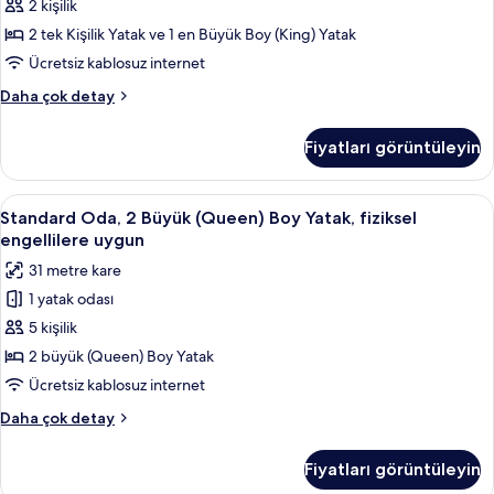
2 kişilik
2 tek Kişilik Yatak ve 1 en Büyük Boy (King) Yatak
Ücretsiz kablosuz internet
Jurassic
Daha çok detay
World
Kids
Fiyatları görüntüleyin
Suite
hakkında
daha
Standard
Odada kasa, masa, dizüstü bilgisayar ç
4
fazla
Standard Oda, 2 Büyük (Queen) Boy Yatak, fiziksel
Oda,
detay
engellilere uygun
2
31 metre kare
Büyük
1 yatak odası
(Queen)
5 kişilik
Boy
Yatak,
2 büyük (Queen) Boy Yatak
fiziksel
Ücretsiz kablosuz internet
engellilere
Standard
Daha çok detay
uygun
Oda,
için
2
Fiyatları görüntüleyin
Büyük
tüm