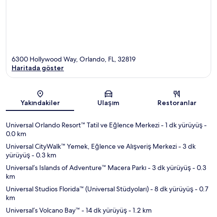
6300 Hollywood Way, Orlando, FL, 32819
Haritada göster
Harita
Yakındakiler
Ulaşım
Restoranlar
Universal Orlando Resort™ Tatil ve Eğlence Merkezi
- 1 dk yürüyüş
-
0.0 km
Universal CityWalk™ Yemek, Eğlence ve Alışveriş Merkezi
- 3 dk
yürüyüş
- 0.3 km
Universal’s Islands of Adventure™ Macera Parkı
- 3 dk yürüyüş
- 0.3
km
Universal Studios Florida™ (Universal Stüdyoları)
- 8 dk yürüyüş
- 0.7
km
Universal’s Volcano Bay™
- 14 dk yürüyüş
- 1.2 km