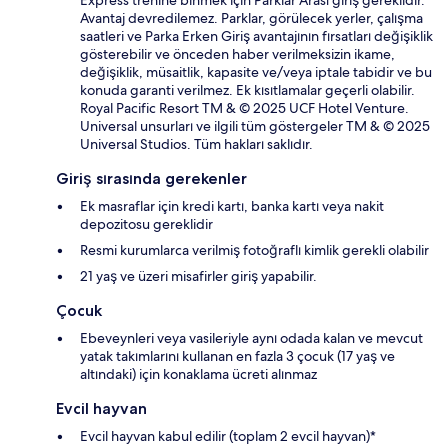
Avantaj devredilemez. Parklar, görülecek yerler, çalışma
saatleri ve Parka Erken Giriş avantajının fırsatları değişiklik
gösterebilir ve önceden haber verilmeksizin ikame,
değişiklik, müsaitlik, kapasite ve/veya iptale tabidir ve bu
konuda garanti verilmez. Ek kısıtlamalar geçerli olabilir.
Royal Pacific Resort TM & © 2025 UCF Hotel Venture.
Universal unsurları ve ilgili tüm göstergeler TM & © 2025
Universal Studios. Tüm hakları saklıdır.
Giriş sırasında gerekenler
Ek masraflar için kredi kartı, banka kartı veya nakit
depozitosu gereklidir
Resmi kurumlarca verilmiş fotoğraflı kimlik gerekli olabilir
21 yaş ve üzeri misafirler giriş yapabilir.
Çocuk
Ebeveynleri veya vasileriyle aynı odada kalan ve mevcut
yatak takımlarını kullanan en fazla 3 çocuk (17 yaş ve
altındaki) için konaklama ücreti alınmaz
Evcil hayvan
Evcil hayvan kabul edilir (toplam 2 evcil hayvan)*