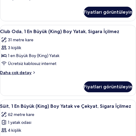
Suite)
Birden
için
Çok
Fiyatları görüntüleyin
Yatak,
tüm
Sigara
fotoğrafları
İçilmez
Club
Odada kasa, masa, dizüstü bilgisayar ç
görün
4
(Jurassic
Club Oda, 1 En Büyük (King) Boy Yatak, Sigara İçilmez
Oda,
Kids'
31 metre kare
Suite)
1
hakkında
3 kişilik
En
daha
Büyük
1 en Büyük Boy (King) Yatak
fazla
(King)
detay
Ücretsiz kablosuz internet
Boy
Club
Daha çok detay
Yatak,
Oda,
Sigara
1
Fiyatları görüntüleyin
En
İçilmez
Büyük
için
(King)
Süit,
Odada kasa, masa, dizüstü bilgisayar ç
tüm
4
Boy
Süit, 1 En Büyük (King) Boy Yatak ve Çekyat, Sigara İçilmez
1
Yatak,
fotoğrafları
62 metre kare
Sigara
En
görün
İçilmez
1 yatak odası
Büyük
hakkında
(King)
4 kişilik
daha