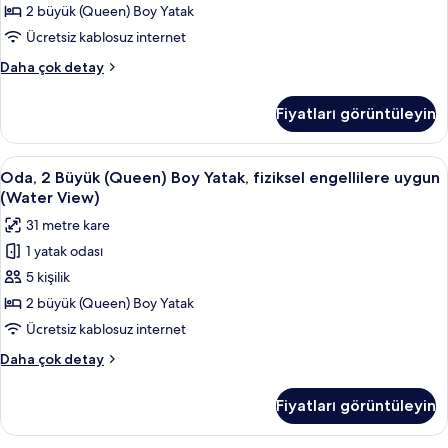
detay
Yatak,
2 büyük (Queen) Boy Yatak
fiziksel
Ücretsiz kablosuz internet
engellilere
Standard
Daha çok detay
uygun
Oda,
(Roll-
2
Fiyatları görüntüleyin
Büyük
In
(Queen)
Shower)
Boy
Oda,
Odada kasa, masa, dizüstü bilgisayar ç
için
4
Yatak,
Oda, 2 Büyük (Queen) Boy Yatak, fiziksel engellilere uygun
2
fiziksel
tüm
(Water View)
engellilere
Büyük
fotoğrafları
31 metre kare
uygun
(Queen)
görün
(Roll-
1 yatak odası
Boy
In
5 kişilik
Yatak,
Shower)
hakkında
fiziksel
2 büyük (Queen) Boy Yatak
daha
engellilere
Ücretsiz kablosuz internet
fazla
uygun
detay
Oda,
Daha çok detay
(Water
2
View)
Büyük
Fiyatları görüntüleyin
(Queen)
için
Boy
tüm
Yatak,