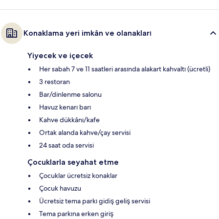
Konaklama yeri imkân ve olanakları
Yiyecek ve içecek
Her sabah 7 ve 11 saatleri arasında alakart kahvaltı (ücretli)
3 restoran
Bar/dinlenme salonu
Havuz kenarı barı
Kahve dükkânı/kafe
Ortak alanda kahve/çay servisi
24 saat oda servisi
Çocuklarla seyahat etme
Çocuklar ücretsiz konaklar
Çocuk havuzu
Ücretsiz tema parkı gidiş geliş servisi
Tema parkına erken giriş