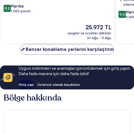
Center
Docksid
intern
10
Harika
Inn
9,2
üzerinden
1.063 yorum
and
10
Har
9,2
9.2,
Suites
üzerind
5.54
Harika,
Florida
9.2,
Güncel
25.972 TL
1.063
Center
Harika,
fiyat:
yorum
5.541
vergiler ve ücretler dâhildir
25.972 TL
10 Ağu - 11 Ağu
yorum
Benzer konaklama yerlerini karşılaştırın
Uygun indirimleri ve avantajları görüntülemek için giriş yapın.
Daha fazla macera için daha fazla ödül!
Giriş yap
Ücretsiz olarak kaydolun
Bölge hakkında