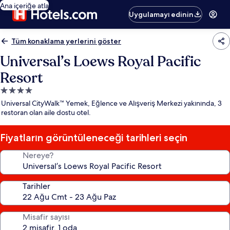
Ana içeriğe atla
Uygulamayı edinin
Tüm konaklama yerlerini göster
Universal’s Loews Royal Pacific
Resort
4.0
yıldızlı
Universal CityWalk™ Yemek, Eğlence ve Alışveriş Merkezi yakınında, 3
konaklama
restoran olan aile dostu otel.
yeri
Fiyatların görüntüleneceği tarihleri seçin
Nereye?
Tarihler
Misafir sayısı