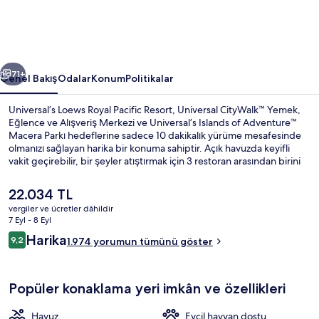
için
fotoğraf
galerisi
ceki
Sonraki
71+
Genel Bakış
Odalar
Konum
Politikalar
Universal’s Loews Royal Pacific Resort, Universal CityWalk™ Yemek,
Eğlence ve Alışveriş Merkezi ve Universal’s Islands of Adventure™
Macera Parkı hedeflerine sadece 10 dakikalık yürüme mesafesinde
olmanızı sağlayan harika bir konuma sahiptir. Açık havuzda keyifli
vakit geçirebilir, bir şeyler atıştırmak için 3 restoran arasından birini
ziyaret edebilir veya barda/dinlenme salonunda bir içecekle
gevşeyebilirsiniz. Havuz kenarı barı, spor salonu ve sauna diğer öne
Şu
22.034 TL
çıkan özellikler arasındadır. Misafirler havuz ve yardıma hazır
anki
vergiler ve ücretler dâhildir
personel ile ilgili harika yorumlarda bulunuyor.
fiyat
7 Eyl - 8 Eyl
Avlu
22.034 TL
Yorumlar
Harika
9,2
1.974 yorumun tümünü göster
9,2/10
Popüler konaklama yeri imkân ve özellikleri
Havuz
Evcil hayvan dostu