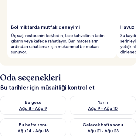
Bol miktarda mutfak deneyimi
Havuz k
Üç suşi restoranını keşfedin, taze kahvaltının tadını
Su kaydı
çıkarın veya kafede rahatlayın. Bar, maceraların
serinley
ardından rahatlamak için mükemmel bir mekan
yetişkin
sunuyor.
dinlenebi
Oda seçenekleri
Bu tarihler için müsaitliği kontrol et
Bu gece için müsaitliği kontrol et Ağu 8 - Ağu 9
Yarın için müsaitliği kontrol e
Bu gece
Yarın
Ağu 8 - Ağu 9
Ağu 9 - Ağu 10
Bu hafta sonu için müsaitliği kontrol et Ağu 14 - Ağu 16
Önümüzdeki hafta sonu için mü
Bu hafta sonu
Gelecek hafta sonu
Ağu 14 - Ağu 16
Ağu 21 - Ağu 23