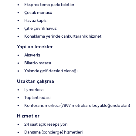
Ekspres tema parkı biletleri
Çocuk menüsü
Havuz kapısı
Çitle çevrili havuz
Konaklama yerinde cankurtaranlık hizmeti
Yapılabilecekler
Alışveriş
Bilardo masası
Yakında golf dersleri olanağı
Uzaktan çalışma
Iş merkezi
Toplantı odası
Konferans merkezi (7897 metrekare büyüklüğünde alan)
Hizmetler
24 saat açık resepsiyon
Danışma (concierge) hizmetleri