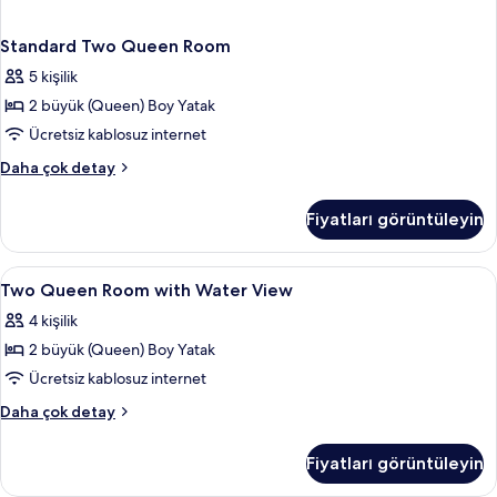
Standard Two Queen Room
5 kişilik
2 büyük (Queen) Boy Yatak
Ücretsiz kablosuz internet
Standard
Daha çok detay
Two
Queen
Fiyatları görüntüleyin
Room
hakkında
daha
Two
Odada kasa, masa, dizüstü bilgisayar ç
2
fazla
Two Queen Room with Water View
Queen
detay
4 kişilik
Room
2 büyük (Queen) Boy Yatak
with
Water
Ücretsiz kablosuz internet
View
Two
Daha çok detay
için
Queen
Room
tüm
Fiyatları görüntüleyin
with
fotoğrafları
Water