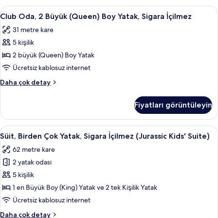
görün
View
Club
Odada kasa, masa, dizüstü bilgisayar ç
5
hakkında
Club Oda, 2 Büyük (Queen) Boy Yatak, Sigara İçilmez
Oda,
daha
31 metre kare
fazla
2
detay
5 kişilik
Büyük
(Queen)
2 büyük (Queen) Boy Yatak
Boy
Ücretsiz kablosuz internet
Yatak,
Club
Daha çok detay
Sigara
Oda,
İçilmez
2
Fiyatları görüntüleyin
Büyük
için
(Queen)
tüm
Boy
Süit,
Süit, Birden Çok Yatak, Sigara İçilmez 
fotoğrafları
4
Yatak,
Süit, Birden Çok Yatak, Sigara İçilmez (Jurassic Kids' Suite)
Birden
Sigara
görün
62 metre kare
İçilmez
Çok
hakkında
2 yatak odası
Yatak,
daha
Sigara
5 kişilik
fazla
İçilmez
detay
1 en Büyük Boy (King) Yatak ve 2 tek Kişilik Yatak
(Jurassic
Ücretsiz kablosuz internet
Kids'
Süit,
Daha çok detay