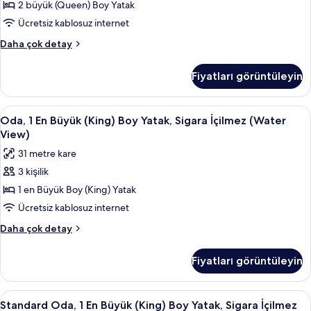
Boy
2 büyük (Queen) Boy Yatak
fazla
Yatak,
detay
Ücretsiz kablosuz internet
Sigara
Oda,
Daha çok detay
İçilmez
2
için
Büyük
Fiyatları görüntüleyin
(Queen)
tüm
Boy
fotoğrafları
Yatak,
Oda,
Odada kasa, masa, dizüstü bilgisayar ç
görün
5
Sigara
Oda, 1 En Büyük (King) Boy Yatak, Sigara İçilmez (Water
1
İçilmez
View)
hakkında
En
31 metre kare
daha
Büyük
fazla
3 kişilik
(King)
detay
1 en Büyük Boy (King) Yatak
Boy
Yatak,
Ücretsiz kablosuz internet
Sigara
Oda,
Daha çok detay
İçilmez
1
En
(Water
Fiyatları görüntüleyin
Büyük
View)
(King)
için
Boy
Standard
Odada kasa, masa, dizüstü bilgisayar ç
4
tüm
Yatak,
Standard Oda, 1 En Büyük (King) Boy Yatak, Sigara İçilmez