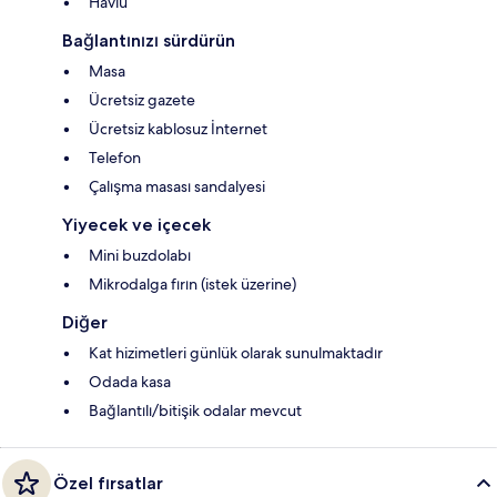
Havlu
Bağlantınızı sürdürün
Masa
Ücretsiz gazete
Ücretsiz kablosuz İnternet
Telefon
Çalışma masası sandalyesi
Yiyecek ve içecek
Mini buzdolabı
Mikrodalga fırın (istek üzerine)
Diğer
Kat hizimetleri günlük olarak sunulmaktadır
Odada kasa
Bağlantılı/bitişik odalar mevcut
Özel fırsatlar