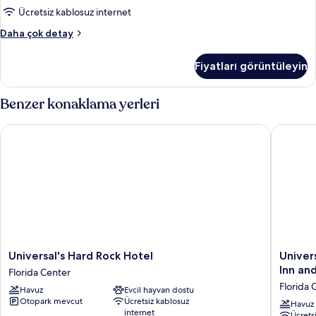
detay
ve
Ücretsiz kablosuz internet
Çekyat,
Süit,
Daha çok detay
işitme
1
engellilere
En
Fiyatları görüntüleyin
Büyük
uygun
(King)
için
Boy
Benzer konaklama yerleri
tüm
Yatak
ve
fotoğrafları
Universal's Hard Rock Hotel
Universa
Çekyat,
görün
işitme
engellilere
uygun
hakkında
daha
fazla
detay
Universal's
Universa
Universal's Hard Rock Hotel
Univer
Hard
Endless
Inn and
Florida Center
Rock
Summer
Florida 
Havuz
Evcil hayvan dostu
Hotel
Resort
Otopark mevcut
Ücretsiz kablosuz
Florida
-
Havuz
internet
Ücrets