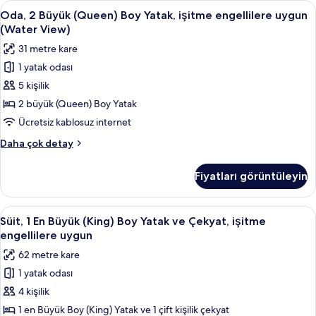
Oda,
Odada kasa, masa, dizüstü bilgisayar ç
fotoğrafları
5
fiziksel
Oda, 2 Büyük (Queen) Boy Yatak, işitme engellilere uygun
2
engellilere
görün
(Water View)
uygun
Büyük
31 metre kare
(Water
(Queen)
View)
1 yatak odası
Boy
hakkında
5 kişilik
Yatak,
daha
fazla
işitme
2 büyük (Queen) Boy Yatak
detay
engellilere
Ücretsiz kablosuz internet
uygun
Oda,
Daha çok detay
(Water
2
View)
Büyük
Fiyatları görüntüleyin
(Queen)
için
Boy
tüm
Yatak,
Süit,
Odada kasa, masa, dizüstü bilgisayar ç
fotoğrafları
4
işitme
Süit, 1 En Büyük (King) Boy Yatak ve Çekyat, işitme
1
engellilere
görün
engellilere uygun
uygun
En
62 metre kare
(Water
Büyük
View)
1 yatak odası
(King)
hakkında
4 kişilik
Boy
daha
fazla
Yatak
1 en Büyük Boy (King) Yatak ve 1 çift kişilik çekyat