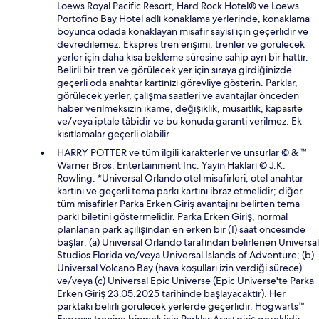
Loews Royal Pacific Resort, Hard Rock Hotel® ve Loews
Portofino Bay Hotel adlı konaklama yerlerinde, konaklama
boyunca odada konaklayan misafir sayısı için geçerlidir ve
devredilemez. Ekspres tren erişimi, trenler ve görülecek
yerler için daha kısa bekleme süresine sahip ayrı bir hattır.
Belirli bir tren ve görülecek yer için sıraya girdiğinizde
geçerli oda anahtar kartınızı görevliye gösterin. Parklar,
görülecek yerler, çalışma saatleri ve avantajlar önceden
haber verilmeksizin ikame, değişiklik, müsaitlik, kapasite
ve/veya iptale tâbidir ve bu konuda garanti verilmez. Ek
kısıtlamalar geçerli olabilir.
HARRY POTTER ve tüm ilgili karakterler ve unsurlar © & ™
Warner Bros. Entertainment Inc. Yayın Hakları © J.K.
Rowling. *Universal Orlando otel misafirleri, otel anahtar
kartını ve geçerli tema parkı kartını ibraz etmelidir; diğer
tüm misafirler Parka Erken Giriş avantajını belirten tema
parkı biletini göstermelidir. Parka Erken Giriş, normal
planlanan park açılışından en erken bir (1) saat öncesinde
başlar: (a) Universal Orlando tarafından belirlenen Universal
Studios Florida ve/veya Universal Islands of Adventure; (b)
Universal Volcano Bay (hava koşulları izin verdiği sürece)
ve/veya (c) Universal Epic Universe (Epic Universe'te Parka
Erken Giriş 23.05.2025 tarihinde başlayacaktır). Her
parktaki belirli görülecek yerlerde geçerlidir. Hogwarts™
Express trenine binmek için Parklar Arası giriş gereklidir.