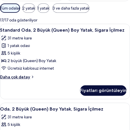
Odalar
Tüm odalar
2 yatak
1 yatak
3 ve daha fazla yatak
için
mevcut
17/17 oda gösteriliyor
filtreler
Standard
Odada kasa, masa, dizüstü bilgisayar ç
4
Standard Oda, 2 Büyük (Queen) Boy Yatak, Sigara İçilmez
Oda,
31 metre kare
2
1 yatak odası
Büyük
(Queen)
5 kişilik
Boy
2 büyük (Queen) Boy Yatak
Yatak,
Ücretsiz kablosuz internet
Sigara
Standard
Daha çok detay
İçilmez
Oda,
için
2
Fiyatları görüntüleyin
Büyük
tüm
(Queen)
fotoğrafları
Boy
Oda,
Odada kasa, masa, dizüstü bilgisayar ç
görün
4
Yatak,
Oda, 2 Büyük (Queen) Boy Yatak, Sigara İçilmez
2
Sigara
31 metre kare
İçilmez
Büyük
hakkında
5 kişilik
(Queen)
daha