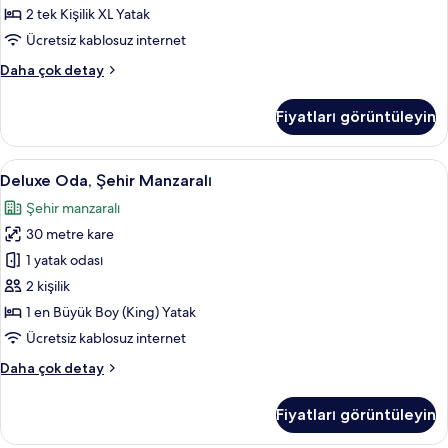
fotoğrafları
2 tek Kişilik XL Yatak
görün
Ücretsiz kablosuz internet
Basic
Daha çok detay
Oda,
Şehir
Fiyatları görüntüleyin
Manzaralı
hakkında
daha
Deluxe
Deluxe Oda, Şehir Manzaralı | Kuştüy
5
fazla
Deluxe Oda, Şehir Manzaralı
Oda,
detay
Şehir manzaralı
Şehir
30 metre kare
Manzaralı
için
1 yatak odası
tüm
2 kişilik
fotoğrafları
1 en Büyük Boy (King) Yatak
görün
Ücretsiz kablosuz internet
Deluxe
Daha çok detay
Oda,
Şehir
Fiyatları görüntüleyin
Manzaralı
hakkında