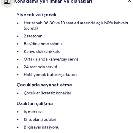
Konaklama yeri imkân ve olanakları
Yiyecek ve içecek
Her sabah 06.30 ve 10 saatleri arasında açık büfe kahvaltı
(ücretli)
2 restoran
Bar/dinlenme salonu
Kahve dükkânı/kafe
Ortak alanda kahve/çay servisi
24 saat oda servisi
Hafif yemek büfesi/şarküteri
Çocuklarla seyahat etme
Çocuklar ücretsiz konaklar
Uzaktan çalışma
Iş merkezi
12 toplantı odaları
Bilgisayar istasyonu