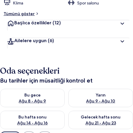
Klima
Spor salonu
Tümünü göster
Başlıca özellikler
(12)
Ailelere uygun
(6)
Oda seçenekleri
Bu tarihler için müsaitliği kontrol et
Bu gece için müsaitliği kontrol et Ağu 8 - Ağu 9
Yarın için müsaitliği kontrol e
Bu gece
Yarın
Ağu 8 - Ağu 9
Ağu 9 - Ağu 10
Bu hafta sonu için müsaitliği kontrol et Ağu 14 - Ağu 16
Önümüzdeki hafta sonu için mü
Bu hafta sonu
Gelecek hafta sonu
Ağu 14 - Ağu 16
Ağu 21 - Ağu 23