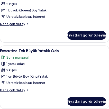
detay
Oda
2 kişilik
için
1 büyük (Queen) Boy Yatak
tüm
Ücretsiz kablosuz internet
fotoğrafları
Basic
Daha çok detay
görün
Tek
Büyük
Fiyatları görüntüleyin
Yataklı
Oda
hakkında
Executive
Kuştüyü yorgan, minibar, odada kasa,
6
daha
Executive Tek Büyük Yataklı Oda
Tek
fazla
Şehir manzaralı
detay
Büyük
1 yatak odası
Yataklı
Oda
2 kişilik
için
1 en Büyük Boy (King) Yatak
tüm
Ücretsiz kablosuz internet
fotoğrafları
Executive
Daha çok detay
görün
Tek
Büyük
Fiyatları görüntüleyin
Yataklı
Oda