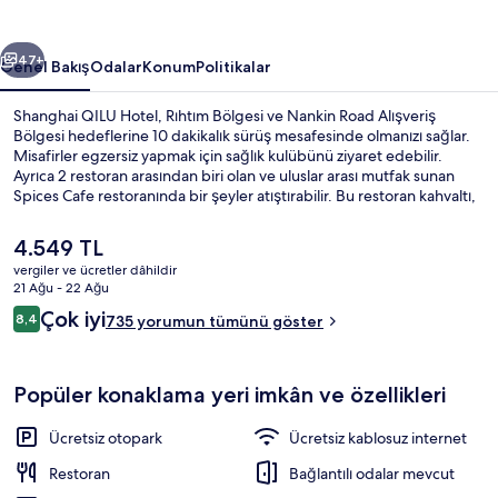
ceki
Sonraki
47+
Genel Bakış
Odalar
Konum
Politikalar
Shanghai QILU Hotel, Rıhtım Bölgesi ve Nankin Road Alışveriş
Bölgesi hedeflerine 10 dakikalık sürüş mesafesinde olmanızı sağlar.
Misafirler egzersiz yapmak için sağlık kulübünü ziyaret edebilir.
Ayrıca 2 restoran arasından biri olan ve uluslar arası mutfak sunan
Spices Cafe restoranında bir şeyler atıştırabilir. Bu restoran kahvaltı,
öğle yemeği ve akşam yemeği için açıktır. Bar/dinlenme salonu, hafif
yemek büfesi/şarküteri ve teras diğer öne çıkan özellikler
Şu
4.549 TL
arasındadır. Konaklama yeri toplu taşımaya yakındır, Pudian Yolu
anki
vergiler ve ücretler dâhildir
İstasyonu 4 dakikalık ve Century Bulvarı İstasyonu 11 dakikalık yürüme
fiyat
21 Ağu - 22 Ağu
mesafesindedir.
Dış mekân
4.549 TL
Yorumlar
Çok iyi
8,4
735 yorumun tümünü göster
8,4/10
Popüler konaklama yeri imkân ve özellikleri
Ücretsiz otopark
Ücretsiz kablosuz internet
Restoran
Bağlantılı odalar mevcut