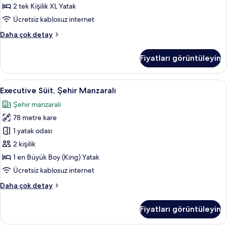
fotoğrafları
2 tek Kişilik XL Yatak
görün
Ücretsiz kablosuz internet
Executive
Daha çok detay
Oda,
Şehir
Fiyatları görüntüleyin
Manzaralı
hakkında
daha
Executive
Executive Süit, Şehir Manzaralı | Kuş
5
fazla
Executive Süit, Şehir Manzaralı
Süit,
detay
Şehir manzaralı
Şehir
78 metre kare
Manzaralı
için
1 yatak odası
tüm
2 kişilik
fotoğrafları
1 en Büyük Boy (King) Yatak
görün
Ücretsiz kablosuz internet
Executive
Daha çok detay
Süit,
Şehir
Fiyatları görüntüleyin
Manzaralı
hakkında