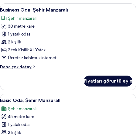
hakkında
Business
Kuştüyü yorgan, minibar, odada kasa,
5
daha
Business Oda, Şehir Manzaralı
Oda,
fazla
Şehir manzaralı
detay
Şehir
30 metre kare
Manzaralı
için
1 yatak odası
tüm
2 kişilik
fotoğrafları
2 tek Kişilik XL Yatak
görün
Ücretsiz kablosuz internet
Business
Daha çok detay
Oda,
Şehir
Fiyatları görüntüleyin
Manzaralı
hakkında
daha
Basic
Basic Oda, Şehir Manzaralı | Kuştüyü 
5
fazla
Basic Oda, Şehir Manzaralı
Oda,
detay
Şehir manzaralı
Şehir
45 metre kare
Manzaralı
için
1 yatak odası
tüm
2 kişilik