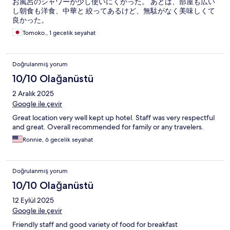
お風呂のシャワーが少し使いにくかった。 あとは、部屋も広い
し朝食も洋食、中華と 絞ってあるけど、無駄がなく美味しくて
良かった。
Tomoko., 1 gecelik seyahat
Doğrulanmış yorum
10/10 Olağanüstü
2 Aralık 2025
Google ile çevir
Great location very well kept up hotel. Staff was very respectful
and great. Overall recommended for family or any travelers.
Ronnie, 6 gecelik seyahat
Doğrulanmış yorum
10/10 Olağanüstü
12 Eylül 2025
Google ile çevir
Friendly staff and good variety of food for breakfast