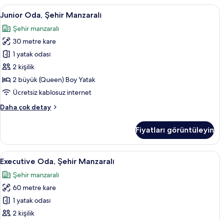
daha
Junior
Junior Oda, Şehir Manzaralı | Kuştüy
6
fazla
Junior Oda, Şehir Manzaralı
Oda,
detay
Şehir manzaralı
Şehir
30 metre kare
Manzaralı
için
1 yatak odası
tüm
2 kişilik
fotoğrafları
2 büyük (Queen) Boy Yatak
görün
Ücretsiz kablosuz internet
Junior
Daha çok detay
Oda,
Şehir
Fiyatları görüntüleyin
Manzaralı
hakkında
daha
Executive
Kuştüyü yorgan, minibar, odada kasa,
5
fazla
Executive Oda, Şehir Manzaralı
Oda,
detay
Şehir manzaralı
Şehir
60 metre kare
Manzaralı
için
1 yatak odası
tüm
2 kişilik