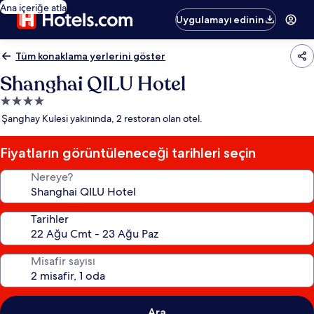
Ana içeriğe atla
Uygulamayı edinin
Tüm konaklama yerlerini göster
Shanghai QILU Hotel
4.0
yıldızlı
Şanghay Kulesi yakınında, 2 restoran olan otel.
konaklama
yeri
Fiyatların görüntüleneceği tarihleri seçin
Nereye?
Tarihler
Misafir sayısı
Ara