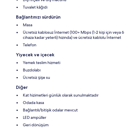
Tuvalet kâğıdı
Bağlantınızı sürdürün
Masa
Ücretsiz kablosuz İnternet (100+ Mbps (1-2 kişi için veya 6
cihaza kadar yeterli) hızında) ve ücretsiz kablolu İnternet
Telefon
Yiyecek ve içecek
Yemek teslim hizmeti
Buzdolabı
Ücretsiz şişe su
Diğer
Kat hizimetleri günlük olarak sunulmaktadır
Odada kasa
Bağlantılı/bitişik odalar mevcut
LED ampüller
Geri dönüşüm