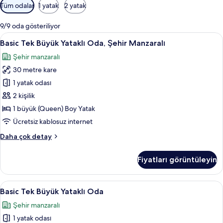
Odalar
Tüm odalar
1 yatak
2 yatak
için
mevcut
9/9 oda gösteriliyor
filtreler
Basic
Basic Tek Büyük Yataklı Oda, Şehir M
4
Basic Tek Büyük Yataklı Oda, Şehir Manzaralı
Tek
Şehir manzaralı
Büyük
30 metre kare
Yataklı
Oda,
1 yatak odası
Şehir
2 kişilik
Manzaralı
1 büyük (Queen) Boy Yatak
için
Ücretsiz kablosuz internet
tüm
Basic
Daha çok detay
fotoğrafları
Tek
görün
Büyük
Fiyatları görüntüleyin
Yataklı
Oda,
Şehir
Basic
Kuştüyü yorgan, minibar, odada kasa,
6
Manzaralı
Basic Tek Büyük Yataklı Oda
Tek
hakkında
Şehir manzaralı
daha
Büyük
fazla
1 yatak odası
Yataklı