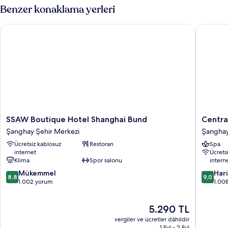
daha
Benzer konaklama yerleri
fazla
detay
SSAW Boutique Hotel Shanghai Bund
Central 
SSAW
Central
SSAW Boutique Hotel Shanghai Bund
Centra
Boutique
Hotel
Şanghay Şehir Merkezi
Şanghay
Hotel
Shangha
Ücretsiz kablosuz
Restoran
Spa
Shanghai
Şangha
internet
Ücrets
Bund
Şehir
Klima
Spor salonu
intern
Şanghay
Merkezi
10
10
Şehir
Mükemmel
Har
8,8
9,0
üzerinden
üzerind
Merkezi
1.002 yorum
1.00
8.8,
9.0,
Mükemmel,
Harika,
Güncel
5.290 TL
1.002
1.008
fiyat:
yorum
yorum
vergiler ve ücretler dâhildir
5.290 TL
1 Eyl - 2 Eyl