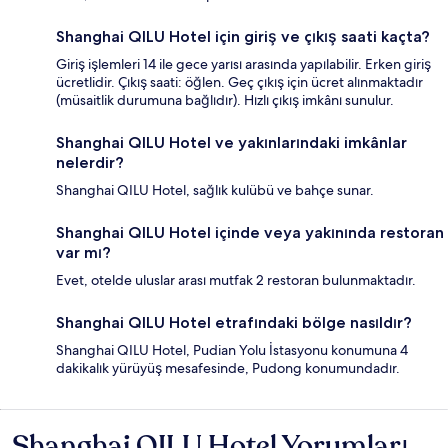
Shanghai QILU Hotel için giriş ve çıkış saati kaçta?
Giriş işlemleri 14 ile gece yarısı arasında yapılabilir. Erken giriş
ücretlidir. Çıkış saati: öğlen. Geç çıkış için ücret alınmaktadır
(müsaitlik durumuna bağlıdır). Hızlı çıkış imkânı sunulur.
Shanghai QILU Hotel ve yakınlarındaki imkânlar
nelerdir?
Shanghai QILU Hotel, sağlık kulübü ve bahçe sunar.
Shanghai QILU Hotel içinde veya yakınında restoran
var mı?
Evet, otelde uluslar arası mutfak 2 restoran bulunmaktadır.
Shanghai QILU Hotel etrafındaki bölge nasıldır?
Shanghai QILU Hotel, Pudian Yolu İstasyonu konumuna 4
dakikalık yürüyüş mesafesinde, Pudong konumundadır.
Shanghai QILU Hotel Yorumları
Yorumlar