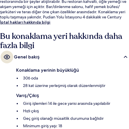
restoranında bir şeyler atıştırabilir. Bu restoran kahvaltı, öğle yemeği ve
akşam yemeği için açıktır. Bar/dinlenme salonu, hafif yemek büfesi/
şarküteri ve teras diğer öne çıkan özellikler arasındadır. Konaklama yeri
toplu taşımaya yakındır, Pudian Yolu İstasyonu 4 dakikalık ve Century
Bulvarı İstasyonu 11 dakikalık yürüme mesafesindedir.
İptal hakları hakkında bilgi
Bu konaklama yeri hakkında daha
fazla bilgi
Genel bakış
Konaklama yerinin büyüklüğü
306 oda
28 kat üzerine yerleşmiş olarak düzenlenmiştir
Varış/Çıkış
Giriş işlemleri 14 ile gece yarısı arasında yapılabilir
Hızlı çıkış
Geç giriş olanağı müsaitlik durumuna bağlıdır
Minimum giriş yaşı: 18