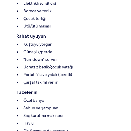
Elektrikli su ısıtıcısı
Bornoz ve terlik
Çocuk terliği
Ütü/ütü masası
Rahat uyuyun
Kuştüyü yorgan
Güneşlik/perde
"turndown" servisi
Ücretsiz beşik/çocuk yatağı
Portatif/ilave yatak (ücretli)
Çarşaf takımı verilir
Tazelenin
Özel banyo
Sabun ve şampuan
Saç kurutma makinesi
Havlu
Diş fırçası ve diş macunu