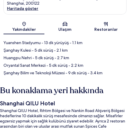
Shanghai, 200122
Haritada göster
Harita
Yakındakiler
Ulaşım
Restoranlar
Yuanshen Stadyumu
- 13 dk yürüyüş
- 1.1 km
Şanghay Kulesi
- 5 dk sürüş
- 2.1 km
Huangpu Nehri
- 5 dk sürüş
- 2.7 km
Oryantal Sanat Merkezi
- 5 dk sürüş
- 2.2 km
Şanghay Bilim ve Teknoloji Müzesi
- 9 dk sürüş
- 3.4 km
Bu konaklama yeri hakkında
Shanghai QILU Hotel
Shanghai QILU Hotel, Rıhtım Bölgesi ve Nankin Road Alışveriş Bölgesi
hedeflerine 10 dakikalık sürüş mesafesinde olmanızı sağlar. Misafirler
egzersiz yapmak için sağlık kulübünü ziyaret edebilir. Ayrıca 2 restoran
arasından biri olan ve uluslar arası mutfak sunan Spices Cafe