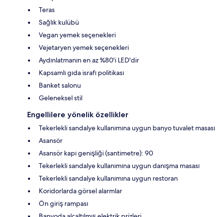
Teras
Sağlık kulübü
Vegan yemek seçenekleri
Vejetaryen yemek seçenekleri
Aydınlatmanın en az %80'i LED'dir
Kapsamlı gıda israfı politikası
Banket salonu
Geleneksel stil
Engellilere yönelik özellikler
Tekerlekli sandalye kullanımına uygun banyo tuvalet masası
Asansör
Asansör kapı genişliği (santimetre): 90
Tekerlekli sandalye kullanımına uygun danışma masası
Tekerlekli sandalye kullanımına uygun restoran
Koridorlarda görsel alarmlar
Ön giriş rampası
Banyoda alçaltılmış elektrik prizleri