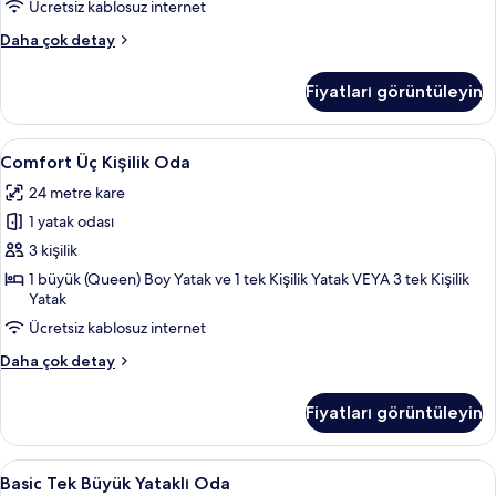
Ücretsiz kablosuz internet
Comfort
Daha çok detay
Oda,
Bahçe
Fiyatları görüntüleyin
Manzaralı
hakkında
daha
Comfort
Comfort Üç Kişilik Oda | Minibar, oda
5
fazla
Comfort Üç Kişilik Oda
Üç
detay
24 metre kare
Kişilik
1 yatak odası
Oda
için
3 kişilik
tüm
1 büyük (Queen) Boy Yatak ve 1 tek Kişilik Yatak VEYA 3 tek Kişilik
Yatak
fotoğrafları
görün
Ücretsiz kablosuz internet
Comfort
Daha çok detay
Üç
Kişilik
Fiyatları görüntüleyin
Oda
hakkında
daha
Basic
Basic Tek Büyük Yataklı Oda | Minibar
5
fazla
Basic Tek Büyük Yataklı Oda