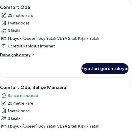
fazla
Comfort
Comfort Oda | Minibar, odada kasa, m
6
detay
Comfort Oda
Oda
23 metre kare
için
1 yatak odası
tüm
fotoğrafları
3 kişilik
görün
1 büyük (Queen) Boy Yatak VEYA 2 tek Kişilik Yatak
Ücretsiz kablosuz internet
Comfort
Daha çok detay
Oda
hakkında
Fiyatları görüntüleyin
daha
fazla
detay
Comfort
Comfort Oda, Bahçe Manzaralı | Oda
6
Comfort Oda, Bahçe Manzaralı
Oda,
Bahçe manzarası
Bahçe
23 metre kare
Manzaralı
için
1 yatak odası
tüm
3 kişilik
fotoğrafları
1 büyük (Queen) Boy Yatak VEYA 2 tek Kişilik Yatak
görün