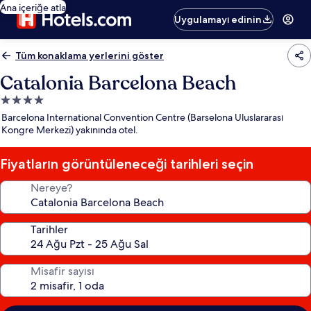
Ana içeriğe atla
Uygulamayı edinin
Tüm konaklama yerlerini göster
Catalonia Barcelona Beach
4.0
yıldızlı
Barcelona International Convention Centre (Barselona Uluslararası
konaklama
Kongre Merkezi) yakınında otel.
yeri
Fiyatların görüntüleneceği tarihleri seçin
Nereye?
Tarihler
Misafir sayısı