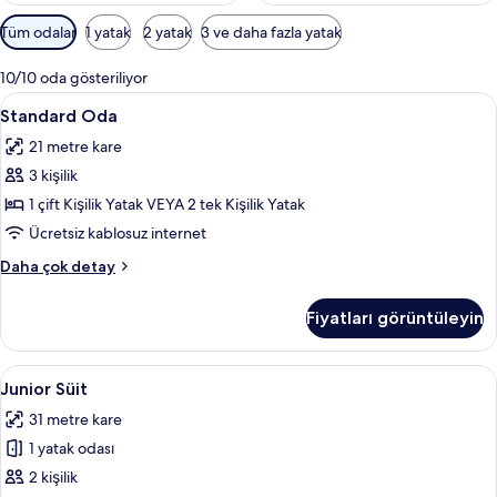
Odalar
Tüm odalar
1 yatak
2 yatak
3 ve daha fazla yatak
için
mevcut
10/10 oda gösteriliyor
filtreler
Standard
Standard Oda | Minibar, odada kasa, 
2
Standard Oda
Oda
21 metre kare
için
3 kişilik
tüm
fotoğrafları
1 çift Kişilik Yatak VEYA 2 tek Kişilik Yatak
görün
Ücretsiz kablosuz internet
Standard
Daha çok detay
Oda
hakkında
Fiyatları görüntüleyin
daha
fazla
detay
Junior
Junior Süit | Oturma odası | Televizyo
5
Junior Süit
Süit
31 metre kare
için
1 yatak odası
tüm
fotoğrafları
2 kişilik