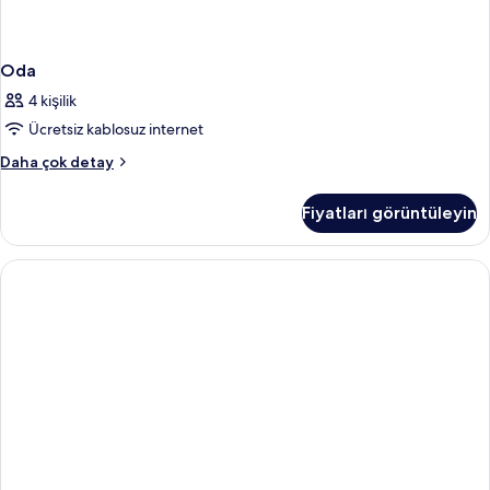
Oda
4 kişilik
Ücretsiz kablosuz internet
Oda
Daha çok detay
hakkında
daha
Fiyatları görüntüleyin
fazla
detay