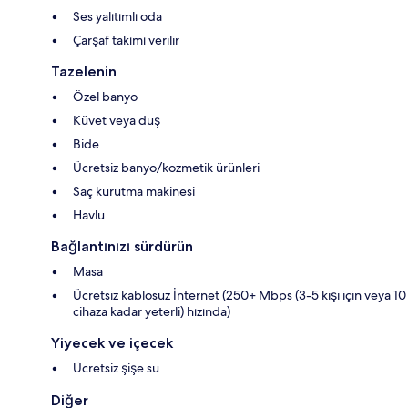
Ses yalıtımlı oda
Çarşaf takımı verilir
Tazelenin
Özel banyo
Küvet veya duş
Bide
Ücretsiz banyo/kozmetik ürünleri
Saç kurutma makinesi
Havlu
Bağlantınızı sürdürün
Masa
Ücretsiz kablosuz İnternet (250+ Mbps (3-5 kişi için veya 10
cihaza kadar yeterli) hızında)
Yiyecek ve içecek
Ücretsiz şişe su
Diğer