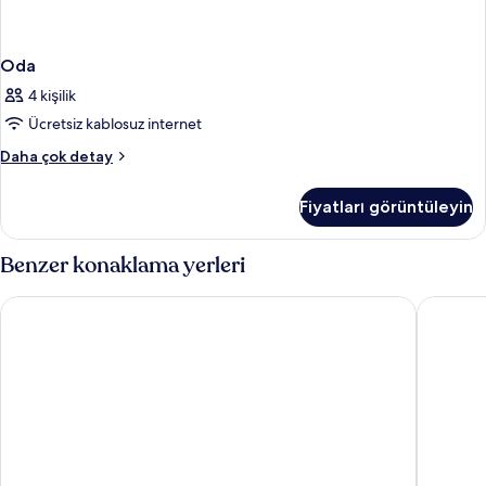
Oda
4 kişilik
Ücretsiz kablosuz internet
Oda
Daha çok detay
hakkında
daha
Fiyatları görüntüleyin
fazla
detay
Benzer konaklama yerleri
Hotel Vincci Bit
Hotel Ac