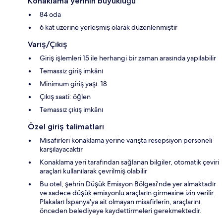
Konaklama yerinin büyüklüğü
84 oda
6 kat üzerine yerleşmiş olarak düzenlenmiştir
Varış/Çıkış
Giriş işlemleri 15 ile herhangi bir zaman arasında yapılabilir
Temassız giriş imkânı
Minimum giriş yaşı: 18
Çıkış saati: öğlen
Temassız çıkış imkânı
Özel giriş talimatları
Misafirleri konaklama yerine varışta resepsiyon personeli
karşılayacaktır
Konaklama yeri tarafından sağlanan bilgiler, otomatik çeviri
araçları kullanılarak çevrilmiş olabilir
Bu otel, şehrin Düşük Emisyon Bölgesi'nde yer almaktadır
ve sadece düşük emisyonlu araçların girmesine izin verilir.
Plakaları İspanya'ya ait olmayan misafirlerin, araçlarını
önceden belediyeye kaydettirmeleri gerekmektedir.