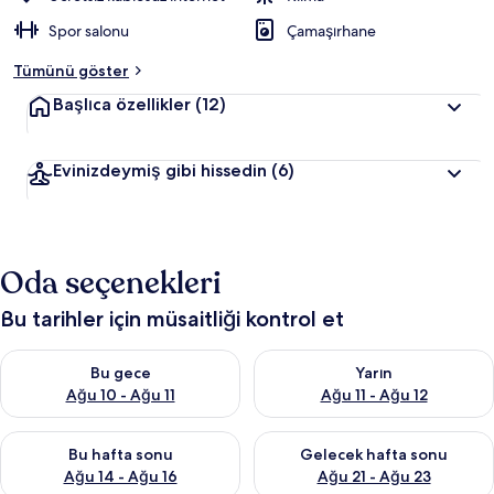
Spor salonu
Çamaşırhane
Tümünü göster
Başlıca özellikler
(12)
Evinizdeymiş gibi hissedin
(6)
Oda seçenekleri
Bu tarihler için müsaitliği kontrol et
Bu gece için müsaitliği kontrol et Ağu 10 - Ağu 11
Yarın için müsaitliği kontrol et
Bu gece
Yarın
Ağu 10 - Ağu 11
Ağu 11 - Ağu 12
Bu hafta sonu için müsaitliği kontrol et Ağu 14 - Ağu 16
Önümüzdeki hafta sonu için mü
Bu hafta sonu
Gelecek hafta sonu
Ağu 14 - Ağu 16
Ağu 21 - Ağu 23