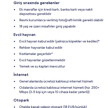
Giriş sırasında gerekenler
Ek masraflar için kredi kartı, banka kartı veya nakit
depozitosu gereklidir
Resmi kurumlarca verilmiş fotoğraflı kimlik gerekli olabilir
18 yaş ve üzeri misafirler giriş yapabilir.
Evcil hayvan
Evcil hayvan kabul edilir (yalnızca köpekler ve kediler)*
Rehber hayvanlar kabul edilir
Kısıtlamalar geçerlidir*
Evcil hayvanlar gözetlenmelidir
Yemek ve su kapları mevcuttur
İnternet
Genel alanlarda ücretsiz kablosuz internet hizmeti
Odalarda ücretsiz kablosuz internet hizmeti (hız: 250+
Mbps (3-5 kişi için veya 10 cihaza kadar yeterli))
Otopark
Otelde kapalı valesiz otopark (18 EUR/günlük)