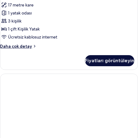
Tek
detay
17 metre kare
Büyük
1 yatak odası
Yataklı
Oda
3 kişilik
için
1 çift Kişilik Yatak
tüm
Ücretsiz kablosuz internet
fotoğrafları
Basic
Daha çok detay
görün
Tek
Büyük
Fiyatları görüntüleyin
Yataklı
Oda
hakkında
daha
fazla
detay