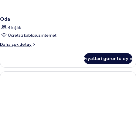
Oda
4 kişilik
Ücretsiz kablosuz internet
Oda
Daha çok detay
hakkında
daha
Fiyatları görüntüleyin
fazla
detay