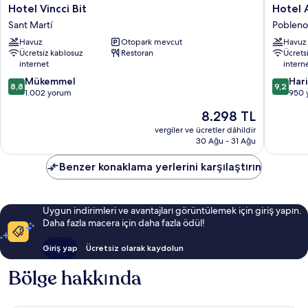
Hotel
Hotel
Hotel Vincci Bit
Hotel 
Vincci
Acta
Sant Martí
Poblen
Bit
Vorapor
Havuz
Otopark mevcut
Havuz
Sant
Pobleno
Ücretsiz kablosuz
Restoran
Ücrets
Martí
internet
intern
10
10
Mükemmel
Har
8,8
9,2
üzerinden
üzerind
1.002 yorum
950 
8.8,
9.2,
Güncel
8.298 TL
Mükemmel,
Harika,
fiyat:
1.002
950
vergiler ve ücretler dâhildir
8.298 TL
30 Ağu - 31 Ağu
yorum
yorum
Benzer konaklama yerlerini karşılaştırın
Uygun indirimleri ve avantajları görüntülemek için giriş yapın.
Daha fazla macera için daha fazla ödül!
Giriş yap
Ücretsiz olarak kaydolun
Bölge hakkında