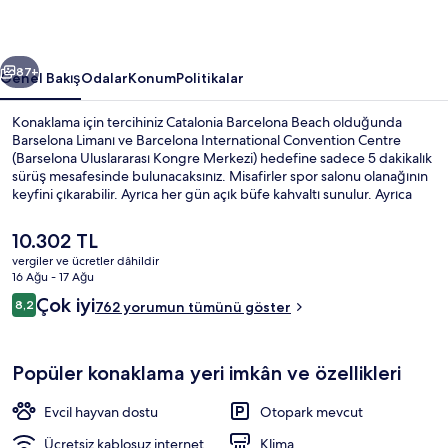
ceki
Sonraki
87+
Genel Bakış
Odalar
Konum
Politikalar
Konaklama için tercihiniz Catalonia Barcelona Beach olduğunda
Barselona Limanı ve Barcelona International Convention Centre
(Barselona Uluslararası Kongre Merkezi) hedefine sadece 5 dakikalık
sürüş mesafesinde bulunacaksınız. Misafirler spor salonu olanağının
keyfini çıkarabilir. Ayrıca her gün açık büfe kahvaltı sunulur. Ayrıca
Sagrada Familia ve Barselona Katedrali kısa bir sürüş mesafesindedir.
Konaklama yeri toplu taşımaya yakındır, Poblenou İstasyonu 9
Şu
10.302 TL
dakikalık ve Selva de Mar İstasyonu 12 dakikalık yürüme
anki
vergiler ve ücretler dâhildir
mesafesindedir.
fiyat
16 Ağu - 17 Ağu
Teras/veranda
10.302 TL
Yorumlar
Çok iyi
8,2
762 yorumun tümünü göster
8,2/10
Popüler konaklama yeri imkân ve özellikleri
Evcil hayvan dostu
Otopark mevcut
Ücretsiz kablosuz internet
Klima