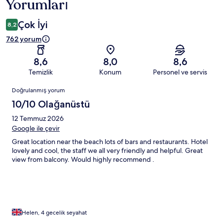
Yorumları
Çok İyi
8,2
762 yorum
8,6
8,0
8,6
Temizlik
Konum
Personel ve servis
Yorumlar
Doğrulanmış yorum
10/10 Olağanüstü
12 Temmuz 2026
Google ile çevir
Great location near the beach lots of bars and restaurants. Hotel
lovely and cool, the staff we all very friendly and helpful. Great
view from balcony. Would highly recommend .
Helen, 4 gecelik seyahat