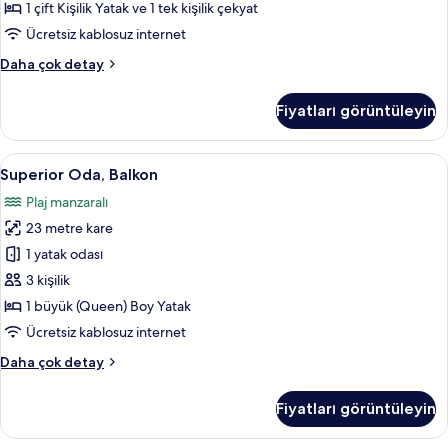
görün
1 çift Kişilik Yatak ve 1 tek kişilik çekyat
Ücretsiz kablosuz internet
Junior
Daha çok detay
Süit
hakkında
Fiyatları görüntüleyin
daha
fazla
detay
Superior
Minibar, odada kasa, masa, güneşlik/
6
Superior Oda, Balkon
Oda,
Plaj manzaralı
Balkon
23 metre kare
için
tüm
1 yatak odası
fotoğrafları
3 kişilik
görün
1 büyük (Queen) Boy Yatak
Ücretsiz kablosuz internet
Superior
Daha çok detay
Oda,
Balkon
Fiyatları görüntüleyin
hakkında
daha