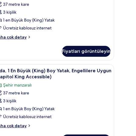
ha
üyük
yorum)
37 metre kare
zla
King)
tay
3 kişilik
oy
1 en Büyük Boy (King) Yatak
atak,
Ücretsiz kablosuz internet
gellilere
andard
ygun
ha çok detay
a,
oll
Fiyatları görüntüleyin
hower)
yük
ing)
in
yastık yüzeyli yatak, minibar
da,
Odadan manzara
8
oy
a, 1 En Büyük (King) Boy Yatak, Engellilere Uygun
üm
tak,
apitol King Accessible)
otoğrafları
gellilere
n
Şehir manzaralı
örün
ygun
üyük
oll
37 metre kare
King)
3 kişilik
oy
ower)
kkında
atak,
1 en Büyük Boy (King) Yatak
ha
gellilere
Ücretsiz kablosuz internet
zla
ygun
tay
a,
ha çok detay
Capitol