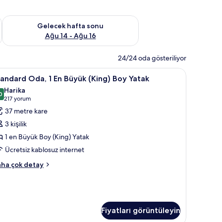
et Ağu 7 - Ağu 9
Önümüzdeki hafta sonu için müsaitliği kontrol et Ağu 14 - Ağu
Gelecek hafta sonu
Ağu 14 - Ağu 16
24/24 oda gösteriliyor
yastık yüzeyli yatak, minibar
tandard
Kaliteli yatak takımı, kuştüyü yorgan, yastık y
8
andard Oda, 1 En Büyük (King) Boy Yatak
da,
Harika
0
9,0 / 10
(217
217 yorum
n
yorum)
37 metre kare
üyük
3 kişilik
King)
1 en Büyük Boy (King) Yatak
oy
Ücretsiz kablosuz internet
atak
in
andard
ha çok detay
a,
üm
otoğrafları
örün
yük
ing)
Fiyatları görüntüleyin
oy