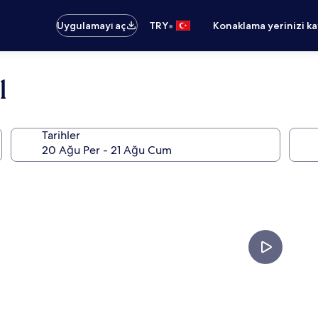
•
Uygulamayı aç
TRY
Konaklama yerinizi k
l
Tarihler