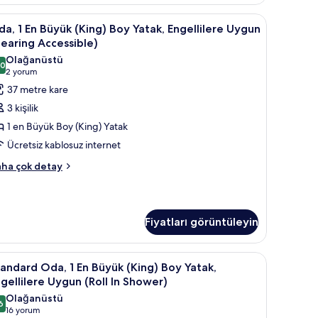
tak
yastık yüzeyli yatak, minibar
kkında
da,
Odadan manzara
8
a, 1 En Büyük (King) Boy Yatak, Engellilere Uygun
ha
earing Accessible)
zla
n
tay
Olağanüstü
,0
üyük
10,0 / 10
(2
2 yorum
King)
yorum)
37 metre kare
oy
3 kişilik
atak,
1 en Büyük Boy (King) Yatak
gellilere
Ücretsiz kablosuz internet
ygun
a,
Hearing
ha çok detay
ccessible)
in
yük
üm
ing)
Fiyatları görüntüleyin
oy
otoğrafları
tak,
örün
gellilere
yastık yüzeyli yatak, minibar
tandard
Kaliteli yatak takımı, kuştüyü yorgan, yastık y
8
andard Oda, 1 En Büyük (King) Boy Yatak,
ygun
da,
earing
gellilere Uygun (Roll In Shower)
cessible)
Olağanüstü
6
kkında
n
,6 / 10
(16
16 yorum