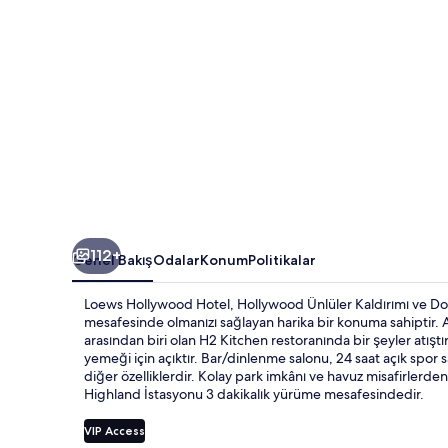
112+
Genel Bakış
Odalar
Konum
Politikalar
Loews Hollywood Hotel, Hollywood Ünlüler Kaldırımı ve Do
mesafesinde olmanızı sağlayan harika bir konuma sahiptir. Aç
arasından biri olan H2 Kitchen restoranında bir şeyler atış
yemeği için açıktır. Bar/dinlenme salonu, 24 saat açık spor s
diğer özelliklerdir. Kolay park imkânı ve havuz misafirlerde
Highland İstasyonu 3 dakikalık yürüme mesafesindedir.
VIP Access