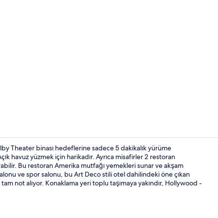
İçerik üretic
lby Theater binası hedeflerine sadece 5 dakikalık yürüme
ık havuz yüzmek için harikadır. Ayrıca misafirler 2 restoran
tırabilir. Bu restoran Amerika mutfağı yemekleri sunar ve akşam
Süit, 1 En B
alonu ve spor salonu, bu Art Deco stili otel dahilindeki öne çıkan
n tam not alıyor. Konaklama yeri toplu taşımaya yakındır, Hollywood -