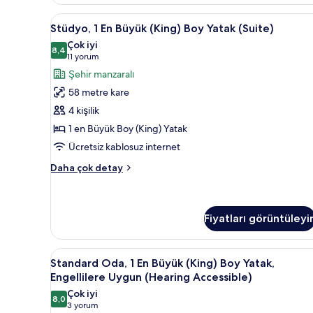
Yatak,
Stüdyo,
Kaliteli yatak takımı, kuştüyü 
Şehir
9
Stüdyo, 1 En Büyük (King) Boy Yatak (Suite)
1
Manzaralı
Çok iyi
hakkında
En
8,4
8,4 / 10
(11
11 yorum
daha
Büyük
yorum)
Şehir manzaralı
fazla
(King)
detay
58 metre kare
Boy
4 kişilik
Yatak
1 en Büyük Boy (King) Yatak
(Suite)
Ücretsiz kablosuz internet
için
tüm
Stüdyo,
Daha çok detay
fotoğrafları
1
En
görün
Büyük
(King)
Fiyatları görüntüleyi
Boy
Yatak
Standard
Kaliteli yatak takımı, kuştüyü 
(Suite)
8
Standard Oda, 1 En Büyük (King) Boy Yatak,
hakkında
Oda,
Engellilere Uygun (Hearing Accessible)
daha
1
fazla
Çok iyi
8,0
En
8,0 / 10
detay
(3
3 yorum