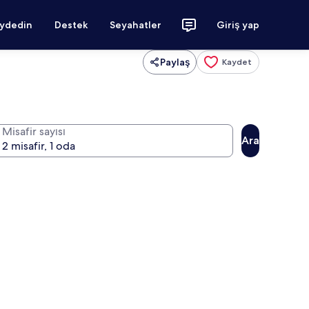
aydedin
Destek
Seyahatler
Giriş yap
Paylaş
Kaydet
Misafir sayısı
Ara