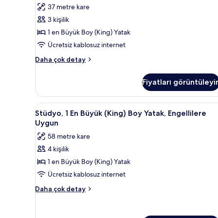
Büyük
yorum)
37 metre kare
(King)
3 kişilik
Boy
1 en Büyük Boy (King) Yatak
Yatak,
Ücretsiz kablosuz internet
Engellilere
Standard
Uygun
Daha çok detay
Oda,
(Hearing
1
Accessible)
Fiyatları görüntüleyi
En
için
Büyük
(King)
tüm
Stüdyo,
Kaliteli yatak takımı, kuştüyü 
8
Boy
Stüdyo, 1 En Büyük (King) Boy Yatak, Engellilere
fotoğrafları
1
Yatak,
Uygun
görün
Engellilere
En
58 metre kare
Uygun
Büyük
(Hearing
4 kişilik
(King)
Accessible)
1 en Büyük Boy (King) Yatak
Boy
hakkında
daha
Yatak,
Ücretsiz kablosuz internet
fazla
Engellilere
Stüdyo,
Daha çok detay
detay
Uygun
1
En
için
Büyük