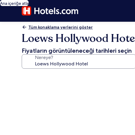
Ana içeriğe atla
Tüm konaklama yerlerini göster
Loews Hollywood Hote
Fiyatların görüntüleneceği tarihleri seçin
Nereye?
Loews
Hollywood
Hotel
için
fotoğraf
galerisi