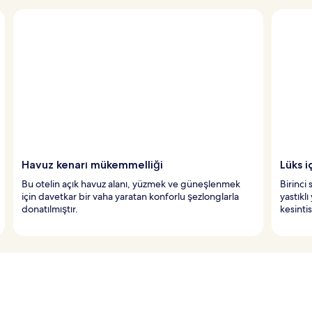
Havuz kenarı mükemmelliği
Lüks 
Bu otelin açık havuz alanı, yüzmek ve güneşlenmek
Birinci 
için davetkar bir vaha yaratan konforlu şezlonglarla
yastıkl
donatılmıştır.
kesinti