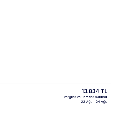
Dış mekân
isi videosu
Şu
13.834 TL
anki
vergiler ve ücretler dâhildir
fiyat
23 Ağu - 24 Ağu
üyük (King) Boy Yatak (Highland Suite) | Odadan manzara
Görülecek yer
13.834 TL