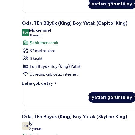
tüm
(King)
Fiyatları görüntüleyi
fotoğrafları
Boy
görün
Yatak,
Oda,
Odadan manzara
Engellilere
10
Oda, 1 En Büyük (King) Boy Yatak (Capitol King)
Uygun
1
Mükemmel
hakkında
En
8,6
8,6 / 10
(18
18 yorum
daha
Büyük
fazla
yorum)
Şehir manzaralı
detay
(King)
37 metre kare
Boy
3 kişilik
Yatak
1 en Büyük Boy (King) Yatak
(Capitol
Ücretsiz kablosuz internet
King)
için
Oda,
Daha çok detay
tüm
1
En
fotoğrafları
Fiyatları görüntüleyi
Büyük
görün
(King)
Boy
Oda,
Kaliteli yatak takımı, kuştüyü 
10
Yatak
Oda, 1 En Büyük (King) Boy Yatak (Skyline King)
1
(Capitol
İyi
King)
En
7,0
7,0 / 10
(2
2 yorum
hakkında
Büyük