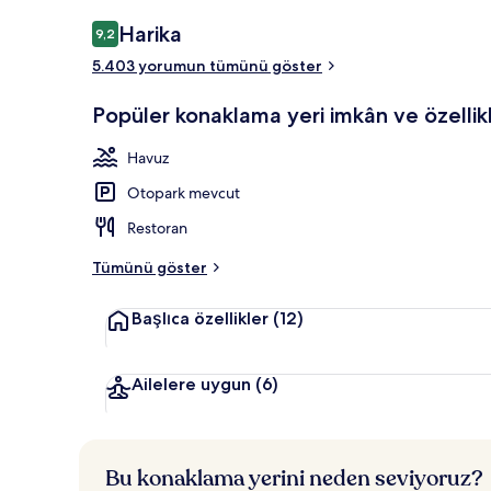
Lobi
Yorumlar
Harika
9,2
9,2/10
5.403 yorumun tümünü göster
Popüler konaklama yeri imkân ve özellikl
Havuz
Otopark mevcut
Restoran
Tümünü göster
Başlıca özellikler
(12)
Ailelere uygun
(6)
Bu konaklama yerini neden seviyoruz?