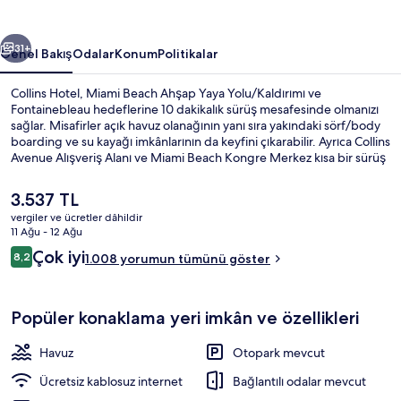
ceki
Sonraki
31+
Genel Bakış
Odalar
Konum
Politikalar
Collins Hotel, Miami Beach Ahşap Yaya Yolu/Kaldırımı ve
Fontainebleau hedeflerine 10 dakikalık sürüş mesafesinde olmanızı
sağlar. Misafirler açık havuz olanağının yanı sıra yakındaki sörf/body
boarding ve su kayağı imkânlarının da keyfini çıkarabilir. Ayrıca Collins
Avenue Alışveriş Alanı ve Miami Beach Kongre Merkez kısa bir sürüş
mesafesindedir. Yardıma hazır personel ve yürüyüşe uygun konumu
misafirlerden iyi puan alıyor.
Şu
3.537 TL
anki
vergiler ve ücretler dâhildir
fiyat
11 Ağu - 12 Ağu
Dış mekân
3.537 TL
Yorumlar
Çok iyi
8,2
1.008 yorumun tümünü göster
8,2/10
Popüler konaklama yeri imkân ve özellikleri
Havuz
Otopark mevcut
Ücretsiz kablosuz internet
Bağlantılı odalar mevcut