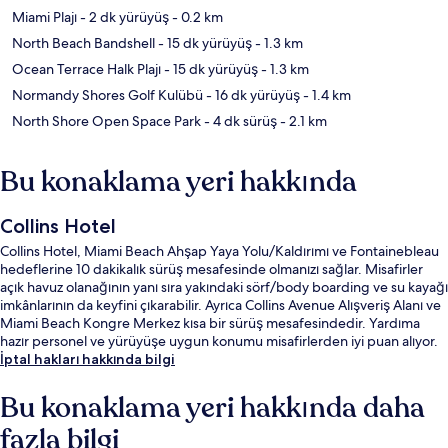
Miami Plajı
- 2 dk yürüyüş
- 0.2 km
North Beach Bandshell
- 15 dk yürüyüş
- 1.3 km
Ocean Terrace Halk Plajı
- 15 dk yürüyüş
- 1.3 km
Normandy Shores Golf Kulübü
- 16 dk yürüyüş
- 1.4 km
North Shore Open Space Park
- 4 dk sürüş
- 2.1 km
Bu konaklama yeri hakkında
Collins Hotel
Collins Hotel, Miami Beach Ahşap Yaya Yolu/Kaldırımı ve Fontainebleau
hedeflerine 10 dakikalık sürüş mesafesinde olmanızı sağlar. Misafirler
açık havuz olanağının yanı sıra yakındaki sörf/body boarding ve su kayağı
imkânlarının da keyfini çıkarabilir. Ayrıca Collins Avenue Alışveriş Alanı ve
Miami Beach Kongre Merkez kısa bir sürüş mesafesindedir. Yardıma
hazır personel ve yürüyüşe uygun konumu misafirlerden iyi puan alıyor.
İptal hakları hakkında bilgi
Bu konaklama yeri hakkında daha
fazla bilgi