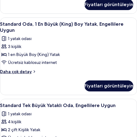
Büyük
fotoğrafları
Fiyatları görüntüleyin
Yataklı
görün
Oda
hakkında
Standard
Odada kasa, masa, beşik/çocuk yatağı,
4
daha
Standard Oda, 1 En Büyük (King) Boy Yatak, Engellilere
Oda,
fazla
Uygun
detay
1
1 yatak odası
En
3 kişilik
Büyük
1 en Büyük Boy (King) Yatak
(King)
Boy
Ücretsiz kablosuz internet
Yatak,
Standard
Daha çok detay
Engellilere
Oda,
1
Uygun
Fiyatları görüntüleyin
En
için
Büyük
tüm
(King)
Standard
Odada kasa, masa, beşik/çocuk yatağı,
4
fotoğrafları
Boy
Standard Tek Büyük Yataklı Oda, Engellilere Uygun
Tek
Yatak,
görün
1 yatak odası
Engellilere
Büyük
Uygun
4 kişilik
Yataklı
hakkında
Oda,
2 çift Kişilik Yatak
daha