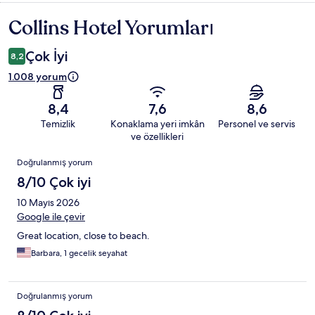
Collins Hotel Yorumları
Yorumlar
Çok İyi
8,2
1.008 yorum
8,4
7,6
8,6
Temizlik
Konaklama yeri imkân
Personel ve servis
ve özellikleri
Yorumlar
Doğrulanmış yorum
8/10 Çok iyi
10 Mayıs 2026
Google ile çevir
Great location, close to beach.
Barbara, 1 gecelik seyahat
Doğrulanmış yorum