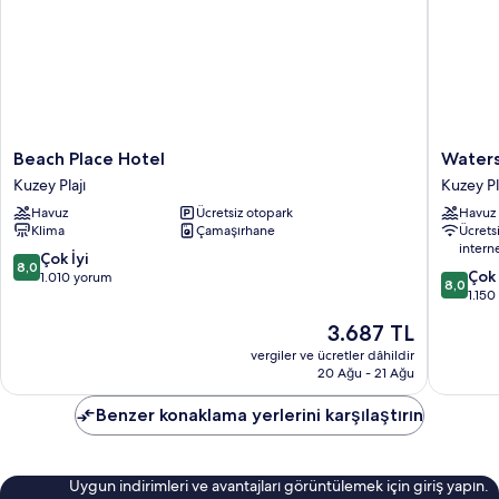
Beach
Watersi
Beach Place Hotel
Waters
Place
Hotel
Kuzey Plajı
Kuzey Pl
Hotel
and
Havuz
Ücretsiz otopark
Havuz
Kuzey
Suites
Klima
Çamaşırhane
Ücrets
Plajı
Kuzey
intern
Plajı
10
Çok İyi
8,0
10
Çok 
üzerinden
1.010 yorum
8,0
üzerind
1.15
8.0,
8.0,
Çok
Güncel
3.687 TL
Çok
İyi,
fiyat:
İyi,
vergiler ve ücretler dâhildir
1.010
3.687 TL
20 Ağu - 21 Ağu
1.150
yorum
yorum
Benzer konaklama yerlerini karşılaştırın
Uygun indirimleri ve avantajları görüntülemek için giriş yapın.