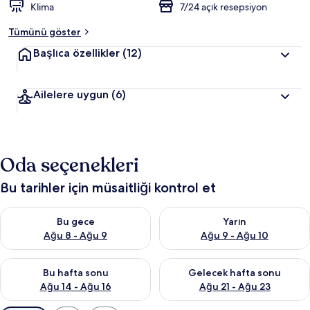
Klima
7/24 açık resepsiyon
Tümünü göster
Başlıca özellikler
(12)
Ailelere uygun
(6)
Oda seçenekleri
Bu tarihler için müsaitliği kontrol et
Bu gece için müsaitliği kontrol et Ağu 8 - Ağu 9
Yarın için müsaitliği kontrol e
Bu gece
Yarın
Ağu 8 - Ağu 9
Ağu 9 - Ağu 10
Bu hafta sonu için müsaitliği kontrol et Ağu 14 - Ağu 16
Önümüzdeki hafta sonu için mü
Bu hafta sonu
Gelecek hafta sonu
Ağu 14 - Ağu 16
Ağu 21 - Ağu 23