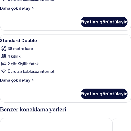
Oda
Daha çok detay
hakkında
daha
Fiyatları görüntüleyin
fazla
detay
Standard
Odada kasa, masa, beşik/çocuk yatağı,
2
Standard Double
Double
38 metre kare
için
4 kişilik
tüm
fotoğrafları
2 çift Kişilik Yatak
görün
Ücretsiz kablosuz internet
Standard
Daha çok detay
Double
hakkında
Fiyatları görüntüleyin
daha
fazla
detay
Benzer konaklama yerleri
Beach Place Hotel
Watersid