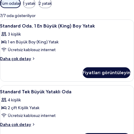
Odalar
Tüm odalar
1 yatak
2 yatak
için
mevcut
7/7 oda gösteriliyor
filtreler
Standard
Odada kasa, masa, beşik/çocuk yatağı,
4
Standard Oda, 1 En Büyük (King) Boy Yatak
Oda,
3 kişilik
1
1 en Büyük Boy (King) Yatak
En
Büyük
Ücretsiz kablosuz internet
(King)
Standard
Daha çok detay
Boy
Oda,
1
Yatak
Fiyatları görüntüleyin
En
için
Büyük
tüm
(King)
Standard
Odada kasa, masa, beşik/çocuk yatağı,
4
fotoğrafları
Boy
Standard Tek Büyük Yataklı Oda
Tek
Yatak
görün
4 kişilik
hakkında
Büyük
daha
2 çift Kişilik Yatak
Yataklı
fazla
Oda
Ücretsiz kablosuz internet
detay
için
Standard
Daha çok detay
tüm
Tek