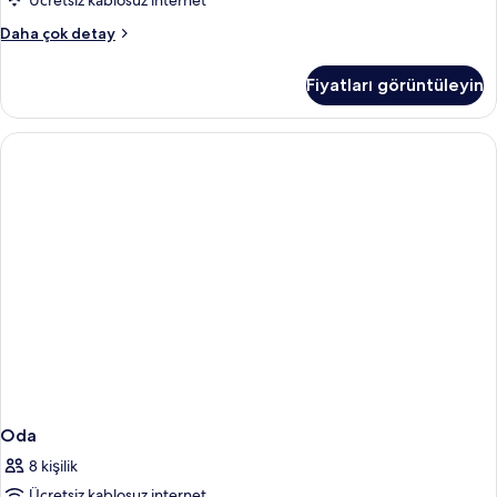
Ücretsiz kablosuz internet
Oda
Daha çok detay
hakkında
daha
Fiyatları görüntüleyin
fazla
detay
Oda
8 kişilik
Ücretsiz kablosuz internet