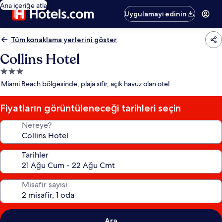
Ana içeriğe atla
Uygulamayı edinin
Tüm konaklama yerlerini göster
Collins Hotel
3.0
yıldızlı
Miami Beach bölgesinde, plaja sıfır, açık havuz olan otel.
konaklama
yeri
Fiyatların görüntüleneceği tarihleri seçin
Nereye?
Tarihler
Misafir sayısı
Ara