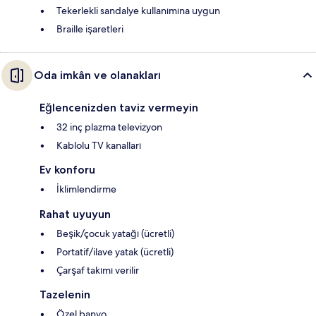
Tekerlekli sandalye kullanımına uygun
Braille işaretleri
Oda imkân ve olanakları
Eğlencenizden taviz vermeyin
32 inç plazma televizyon
Kablolu TV kanalları
Ev konforu
İklimlendirme
Rahat uyuyun
Beşik/çocuk yatağı (ücretli)
Portatif/ilave yatak (ücretli)
Çarşaf takımı verilir
Tazelenin
Özel banyo