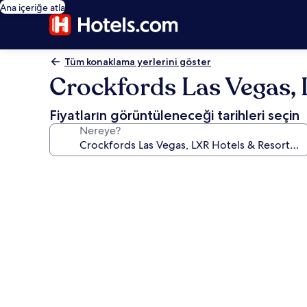
Ana içeriğe atla
Tüm konaklama yerlerini göster
Crockfords Las Vegas, 
Fiyatların görüntüleneceği tarihleri seçin
Nereye?
Crockfords
Las
Vegas,
LXR
Hotels
&
Resorts