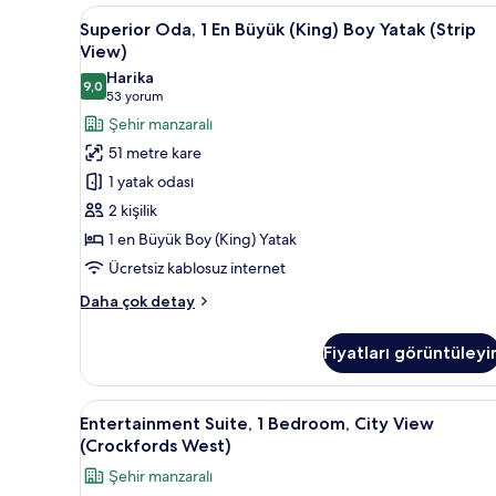
(King)
Superior
Kaliteli yatak takımı, minibar,
6
Boy
Superior Oda, 1 En Büyük (King) Boy Yatak (Strip
Oda,
Yatak,
View)
Şehir
1
Harika
Manzaralı
9,0
En
9,0 / 10
(53
53 yorum
hakkında
Büyük
yorum)
Şehir manzaralı
daha
(King)
fazla
51 metre kare
detay
Boy
1 yatak odası
Yatak
2 kişilik
(Strip
1 en Büyük Boy (King) Yatak
View)
Ücretsiz kablosuz internet
için
tüm
Superior
Daha çok detay
fotoğrafları
Oda,
1
görün
Fiyatları görüntüleyi
En
Büyük
(King)
Entertainment
Kaliteli yatak takımı, minibar,
2
Boy
Entertainment Suite, 1 Bedroom, City View
Suite,
Yatak
(Crockfords West)
(Strip
1
Şehir manzaralı
View)
Bedroom,