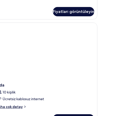
nzaralı
otoğrafları
ng
örün
Fiyatları görüntüleyin
d)
kkında
ha
asa, masa
zla
tay
da
10 kişilik
Ücretsiz kablosuz internet
da
ha çok detay
kkında
ha