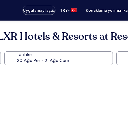
•
Uygulamayı aç
TRY
Konaklama yerinizi k
LXR Hotels & Resorts at Re
Tarihler