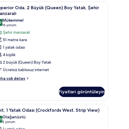
d)
, 2 King Beds) | Banyo | Geniş duş başlığı, lüks banyo/kozmetik ürünleri, saç
uperior
Kaliteli yatak takımı, minibar, odada kasa, mas
kkında
5
perior Oda, 2 Büyük (Queen) Boy Yatak, Şehir
da,
ha
anzaralı
zla
Mükemmel
tay
6
üyük
8,6 / 10
(16
16 yorum
Queen)
yorum)
Şehir manzaralı
oy
51 metre kare
atak,
1 yatak odası
ehir
4 kişilik
anzaralı
2 büyük (Queen) Boy Yatak
in
Ücretsiz kablosuz internet
üm
otoğrafları
perior
ha çok detay
örün
a,
Fiyatları görüntüleyin
yük
ueen)
oy
asa, masa
it,
Kablolu TV kanalları bulunan 65 inç akıllı tele
2
tak,
it, 1 Yatak Odası (Crockfords West, Strip View)
hir
Olağanüstü
nzaralı
atak
,0
10,0 / 10
(2
2 yorum
kkında
dası
yorum)
1 yatak odası