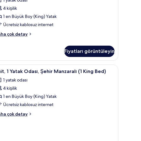
ha
Crockfords
zla
4 kişilik
est,
tay
1 en Büyük Boy (King) Yatak
trip
Ücretsiz kablosuz internet
iew)
in
it,
ha çok detay
üm
tak
otoğrafları
ası
Fiyatları görüntüleyin
örün
rockfords
st,
65 inç akıllı televizyon, televizyon
llı televizyon, televizyon
it,
Kaliteli yatak takımı, minibar, odada kasa, mas
rip
3
it, 1 Yatak Odası, Şehir Manzaralı (1 King Bed)
ew)
kkında
1 yatak odası
atak
ha
4 kişilik
dası,
zla
tay
ehir
1 en Büyük Boy (King) Yatak
anzaralı
Ücretsiz kablosuz internet
it,
ha çok detay
ing
ed)
tak
ası,
in
hir
üm