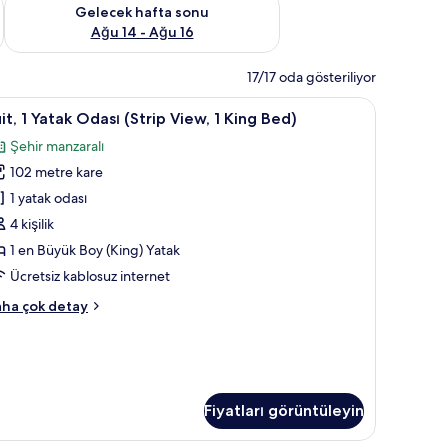
et Ağu 7 - Ağu 9
Önümüzdeki hafta sonu için müsaitliği kontrol et Ağu 14 - Ağu
Gelecek hafta sonu
Ağu 14 - Ağu 16
17/17 oda gösteriliyor
asa, masa
it,
Kablolu TV kanalları bulunan 65 inç akıllı tele
2
it, 1 Yatak Odası (Strip View, 1 King Bed)
Şehir manzaralı
atak
102 metre kare
dası
trip
1 yatak odası
iew,
4 kişilik
1 en Büyük Boy (King) Yatak
ing
Ücretsiz kablosuz internet
ed)
it,
ha çok detay
in
üm
tak
otoğrafları
ası
trip
örün
ew,
Fiyatları görüntüleyin
ng