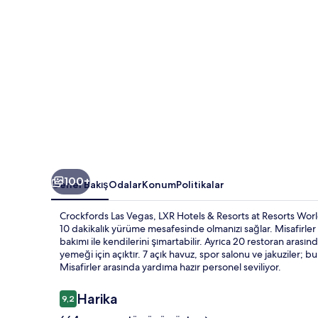
at
Resorts
World
için
fotoğraf
galerisi
100+
Genel Bakış
Odalar
Konum
Politikalar
Crockfords Las Vegas, LXR Hotels & Resorts at Resorts Wo
10 dakikalık yürüme mesafesinde olmanızı sağlar. Misafirler 
bakımı ile kendilerini şımartabilir. Ayrıca 20 restoran aras
yemeği için açıktır. 7 açık havuz, spor salonu ve jakuziler; bu
Misafirler arasında yardıma hazır personel seviliyor.
Yorumlar
Harika
9,2
9,2/10