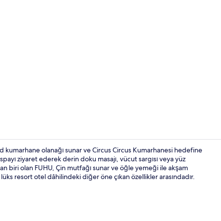
7 açık yüzme
rld kumarhane olanağı sunar ve Circus Circus Kumarhanesi hedefine
spayı ziyaret ederek derin doku masajı, vücut sargısı veya yüz
ından biri olan FUHU, Çin mutfağı sunar ve öğle yemeği ile akşam
Kablolu TV ka
 lüks resort otel dâhilindeki diğer öne çıkan özellikler arasındadır.