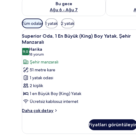
Bu gece için müsaitliği kontrol et Ağu 6 - Ağu 7
Yarın için müs
Bu gece
Ağu 6 - Ağu 7
A
Odalar
Tüm odalar
1 yatak
2 yatak
için
Superior
Kaliteli yatak takımı, minibar,
mevcut
4
Superior Oda, 1 En Büyük (King) Boy Yatak, Şehir
Oda,
filtreler
Manzaralı
1
Harika
9,0
En
9,0 / 10
(18
18 yorum
Büyük
yorum)
Şehir manzaralı
(King)
51 metre kare
Boy
1 yatak odası
Yatak,
2 kişilik
Şehir
1 en Büyük Boy (King) Yatak
Manzaralı
Ücretsiz kablosuz internet
için
tüm
Superior
Daha çok detay
fotoğrafları
Oda,
1
görün
Fiyatları görüntüleyi
En
Büyük