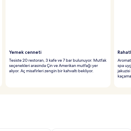
Yemek cenneti
Rahatl
Tesiste 20 restoran, 3 kafe ve 7 bar bulunuyor. Mutfak
Aromate
seçenekleri arasında Çin ve Amerikan mutfağı yer
spa uyg
alıyor. Aç misafirleri zengin bir kahvaltı bekliyor.
jakuzis
kaçama