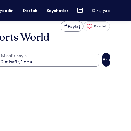
aydedin
Destek
Seyahatler
Giriş yap
Paylaş
Kaydet
sorts World
Misafir sayısı
Ara