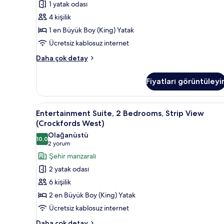
hakkında
1 yatak odası
City
daha
4 kişilik
View
fazla
detay
(Crockfords
1 en Büyük Boy (King) Yatak
West)
Ücretsiz kablosuz internet
için
Entertainment
Daha çok detay
tüm
Suite,
fotoğrafları
1
Fiyatları görüntüleyi
Bedroom,
görün
City
View
Entertainment
Entertainment Suite, 2 Bedrooms
5
(Crockfords
Entertainment Suite, 2 Bedrooms, Strip View
Suite,
West)
(Crockfords West)
hakkında
2
Olağanüstü
daha
10,0
Bedrooms,
10,0 / 10
(2
2 yorum
fazla
Strip
yorum)
Şehir manzaralı
detay
View
2 yatak odası
(Crockfords
6 kişilik
West)
2 en Büyük Boy (King) Yatak
için
Ücretsiz kablosuz internet
tüm
fotoğrafları
Entertainment
Daha çok detay