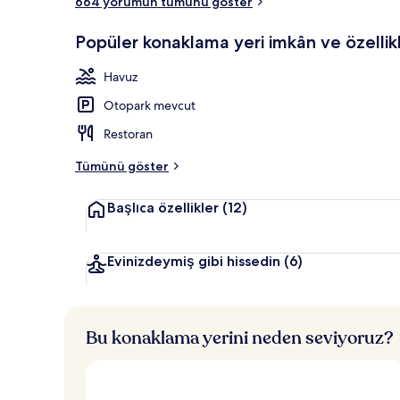
664 yorumun tümünü göster
Lobi
Popüler konaklama yeri imkân ve özellikl
Havuz
Otopark mevcut
Restoran
Tümünü göster
Başlıca özellikler
(12)
Evinizdeymiş gibi hissedin
(6)
Bu konaklama yerini neden seviyoruz?