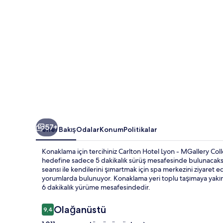
fotoğraf
galerisi
57+
Genel Bakış
Odalar
Konum
Politikalar
Konaklama için tercihiniz Carlton Hotel Lyon - MGallery Co
hedefine sadece 5 dakikalık sürüş mesafesinde bulunacaksı
seansı ile kendilerini şımartmak için spa merkezini ziyaret ed
yorumlarda bulunuyor. Konaklama yeri toplu taşımaya yakınd
6 dakikalık yürüme mesafesindedir.
Yorumlar
Olağanüstü
9,4
9,4/10