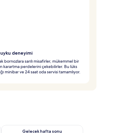
 uyku deneyimi
 bornozlara sarılı misafirler, mükemmel bir
in karartma perdelerini çekebilirler. Bu lüks
ı minibar ve 24 saat oda servisi tamamlıyor.
et Ağu 7 - Ağu 9
Önümüzdeki hafta sonu için müsaitliği kontrol et Ağu 14 - Ağu
Gelecek hafta sonu