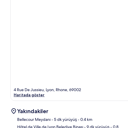
4 Rue De Jussieu, Lyon, Rhone, 69002
Haritada göster
Yakındakiler
Bellecour Meydanı
- 5 dk yürüyüş
- 0.4 km
Hôtel de Ville de Lyon Belediye Binası
- 9 dk yürüyüş
- 0.8