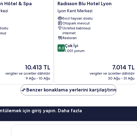
Radisson
n Hôtel & Spa
Radisson Blu Hotel Lyon
Blu
kezi
Lyon Kent Merkezi
Hotel
Evcil hayvan dostu
Lyon
Otopark mevcut
Lyon
dostu
Ücretsiz kablosuz
Kent
osuz
internet
Merkezi
Restoran
10
Çok İyi
8,2
üzerinden
1.001 yorum
8.2,
Çok
Güncel
Güncel
10.413 TL
7.014 TL
İyi,
fiyat:
fiyat:
1.001
vergiler ve ücretler dâhildir
vergiler ve ücretler dâhildir
10.413 TL
7.014 TL
yorum
9 Ağu - 10 Ağu
30 Ağu - 31 Ağu
Benzer konaklama yerlerini karşılaştırın
ntülemek için giriş yapın. Daha fazla