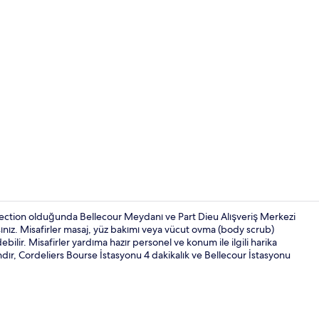
Bar (konakla
llection olduğunda Bellecour Meydanı ve Part Dieu Alışveriş Merkezi
nız. Misafirler masaj, yüz bakımı veya vücut ovma (body scrub)
ebilir. Misafirler yardıma hazır personel ve konum ile ilgili harika
Konaklama y
ır, Cordeliers Bourse İstasyonu 4 dakikalık ve Bellecour İstasyonu