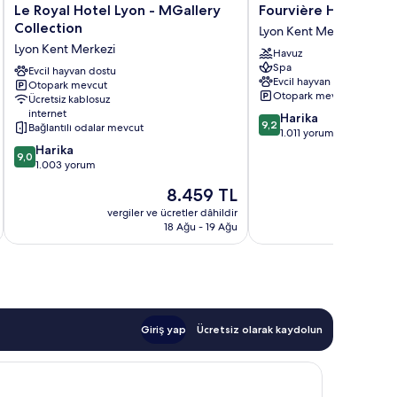
Le
Fourvière
Le Royal Hotel Lyon - MGallery
Fourvière Hôtel Lyo
Royal
Hôtel
Collection
Lyon Kent Merkezi
Hotel
Lyon
Lyon Kent Merkezi
Havuz
Lyon
Lyon
Spa
-
Evcil hayvan dostu
Kent
Evcil hayvan dostu
Otopark mevcut
MGallery
Merkezi
Otopark mevcut
Ücretsiz kablosuz
Collection
internet
10
Harika
Lyon
9,2
Bağlantılı odalar mevcut
üzerinden
1.011 yorum
Kent
10
9.2,
Harika
Merkezi
9,0
üzerinden
Harika,
1.003 yorum
9.0,
1.011
Güncel
8.459 TL
Harika,
yorum
fiyat:
1.003
vergiler ve ücretler dâhildir
vergiler v
8.459 TL
18 Ağu - 19 Ağu
yorum
Giriş yap
Ücretsiz olarak kaydolun