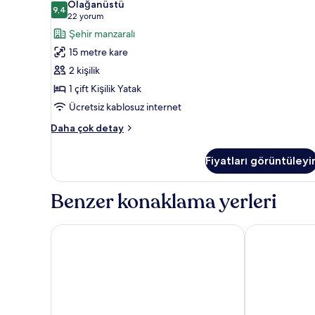
Olağanüstü
(Republic
Çift
9,4
9,4 / 10
(22
22 yorum
Square
Kişilik
yorum)
Şehir manzaralı
view)
Yatak
hakkında
15 metre kare
(Cocoon)
daha
2 kişilik
fazla
için
detay
1 çift Kişilik Yatak
tüm
Ücretsiz kablosuz internet
fotoğrafları
görün
Oda,
Daha çok detay
1
Çift
Fiyatları görüntüleyi
Kişilik
Yatak
(Cocoon)
Benzer konaklama yerleri
hakkında
daha
fazla
Sofitel Lyon Bellecour
Boscolo Lyon
detay