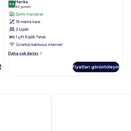
Harika
Çift
9,2
9,2 / 10
(30
30 yorum
Kişilik
yorum)
Şehir manzaralı
Yatak
18 metre kare
için
2 kişilik
tüm
1 çift Kişilik Yatak
fotoğrafları
Ücretsiz kablosuz internet
görün
Oda,
Daha çok detay
1
Çift
n
Fiyatları görüntüleyin
Kişilik
Yatak
hakkında
daha
fazla
detay
 Hôtel & Spa
Radisson Blu Hotel Lyon