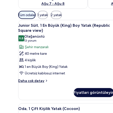
Ağu 7 - Ağu 8
A
Odalar
Tüm odalar
1 yatak
2 yatak
için
Junior
Junior Süit, 1 En Büyük (King)
mevcut
8
Junior Süit, 1 En Büyük (King) Boy Yatak (Republic
Süit,
filtreler
Square view)
1
Olağanüstü
9,8
En
9,8 / 10
(13
13 yorum
Büyük
yorum)
Şehir manzaralı
(King)
40 metre kare
Boy
4 kişilik
Yatak
1 en Büyük Boy (King) Yatak
(Republic
Ücretsiz kablosuz internet
Square
view)
Junior
Daha çok detay
Süit,
için
1
tüm
Fiyatları görüntüleyi
En
fotoğrafları
Büyük
görün
(King)
Oda,
Oda, 1 Çift Kişilik Yatak (Coc
7
Boy
Oda, 1 Çift Kişilik Yatak (Cocoon)
1
Yatak