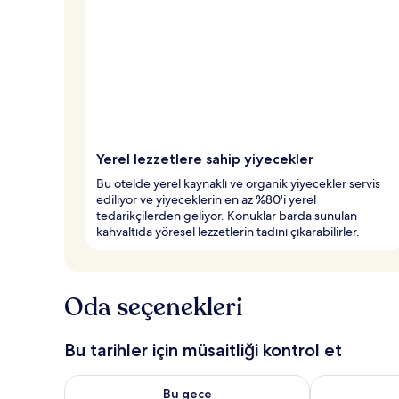
Yerel lezzetlere sahip yiyecekler
Bu otelde yerel kaynaklı ve organik yiyecekler servis
ediliyor ve yiyeceklerin en az %80'i yerel
tedarikçilerden geliyor. Konuklar barda sunulan
kahvaltıda yöresel lezzetlerin tadını çıkarabilirler.
Oda seçenekleri
Bu tarihler için müsaitliği kontrol et
Bu gece için müsaitliği kontrol et Ağu 7 - Ağu 8
Yarın için müs
Bu gece