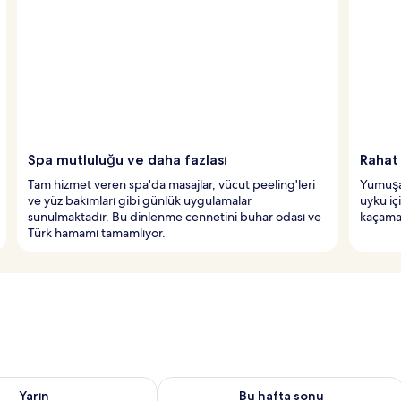
Spa mutluluğu ve daha fazlası
Rahat
Tam hizmet veren spa'da masajlar, vücut peeling'leri
Yumuşak
ve yüz bakımları gibi günlük uygulamalar
uyku iç
sunulmaktadır. Bu dinlenme cennetini buhar odası ve
kaçamağ
Türk hamamı tamamlıyor.
aitliği kontrol et Ağu 8 - Ağu 9
Bu hafta sonu için müsaitliği kontrol 
Yarın
Bu hafta sonu