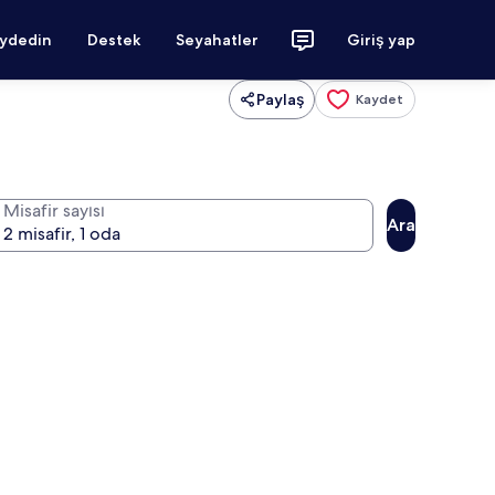
aydedin
Destek
Seyahatler
Giriş yap
Paylaş
Kaydet
Misafir sayısı
Ara