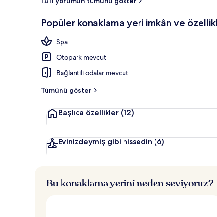
1.011 yorumun tümünü göster
Odadan man
Popüler konaklama yeri imkân ve özellikl
Spa
Otopark mevcut
Bağlantılı odalar mevcut
Tümünü göster
Başlıca özellikler
(12)
Evinizdeymiş gibi hissedin
(6)
Bu konaklama yerini neden seviyoruz?