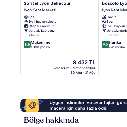
Sofitel
Boscolo
Sofitel Lyon Bellecour
Boscolo Lyo
Lyon
Lyon
Lyon Kent Merkezi
Lyon Kent Mer
Bellecour
Hôtel
Spa
Havuz
Lyon
&
Evcil hayvan dostu
Spa
Kent
Spa
Otopark mevcut
Evcil hayvan 
Merkezi
Lyon
Ücretsiz kablosuz
Ücretsiz kabl
Kent
internet
internet
Merkezi
10
10
Mükemmel
Harika
8,8
9,0
üzerinden
üzerinden
1.003 yorum
778 yorum
8.8,
9.0,
Mükemmel,
Harika,
Güncel
8.432 TL
1.003
778
fiyat:
yorum
yorum
vergiler ve ücretler dâhildir
8.432 TL
30 Ağu - 31 Ağu
Uygun indirimleri ve avantajları görü
macera için daha fazla ödül!
Bölge hakkında