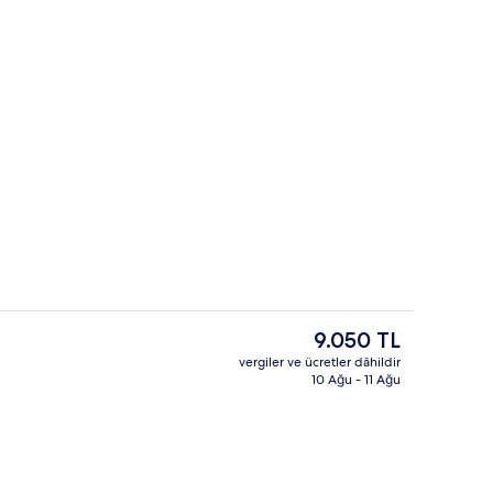
ma yerinde)
Merdiven
Şu
9.050 TL
anki
vergiler ve ücretler dâhildir
fiyat
10 Ağu - 11 Ağu
erinin ön cephesi - akşam/gece
Lobi
9.050 TL